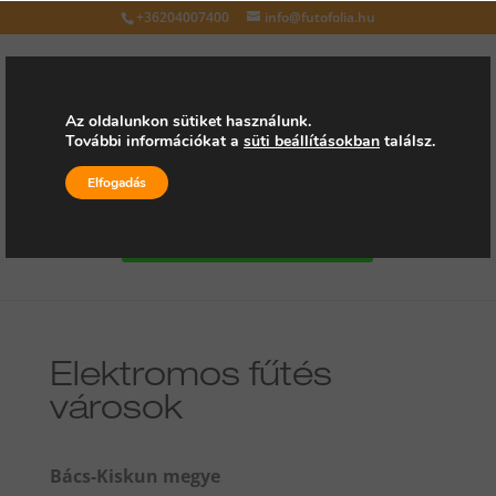
+36204007400
info@futofolia.hu
Az oldalunkon sütiket használunk.
További információkat a
süti beállításokban
találsz.
Válasszon oldalt
Elfogadás
Kérjen árajánlatot
Elektromos fűtés
városok
Bács-Kiskun megye