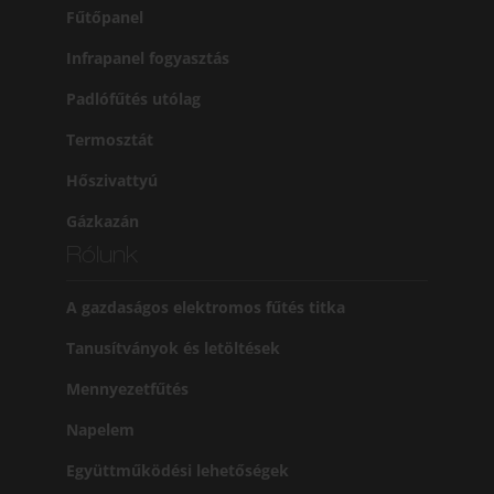
Fűtőpanel
Infrapanel fogyasztás
Padlófűtés utólag
Termosztát
Hőszivattyú
Gázkazán
Rólunk
A gazdaságos elektromos fűtés titka
Tanusítványok és letöltések
Mennyezetfűtés
Napelem
Együttműködési lehetőségek