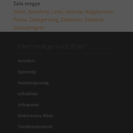
Zala megye
Hévíz
,
Keszthely
,
Lenti,
Letenye
,
Nagykanizsa,
Pacsa,
Zalaegerszeg,
Zalakaros,
Zalalövő,
Zalaszentgrót
Miért intelligens fűtőfólia?
Komfort
Egészség
Gazdaságosság
Infrafűtés
Infrapanel
Elektromos fűtés
Törölközőszárító