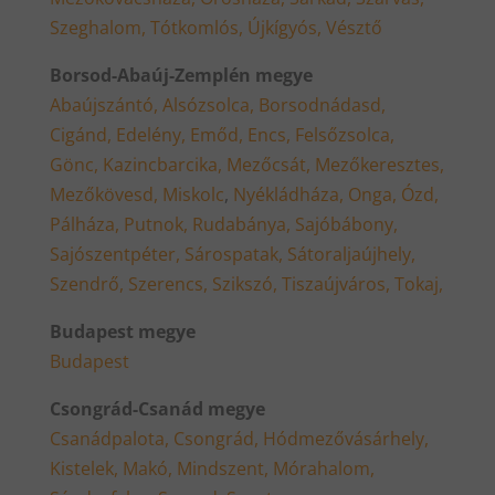
Szeghalom,
Tótkomlós,
Újkígyós,
Vésztő
Borsod-Abaúj-Zemplén megye
Abaújszántó,
Alsózsolca,
Borsodnádasd,
Cigánd,
Edelény,
Emőd,
Encs,
Felsőzsolca,
Gönc,
Kazincbarcika,
Mezőcsát,
Mezőkeresztes,
Mezőkövesd,
Miskolc
,
Nyékládháza,
Onga,
Ózd,
Pálháza,
Putnok,
Rudabánya,
Sajóbábony,
Sajószentpéter,
Sárospatak,
Sátoraljaújhely,
Szendrő,
Szerencs,
Szikszó,
Tiszaújváros,
Tokaj,
Budapest megye
Budapest
Csongrád-Csanád megye
Csanádpalota,
Csongrád,
Hódmezővásárhely,
Kistelek,
Makó,
Mindszent,
Mórahalom,