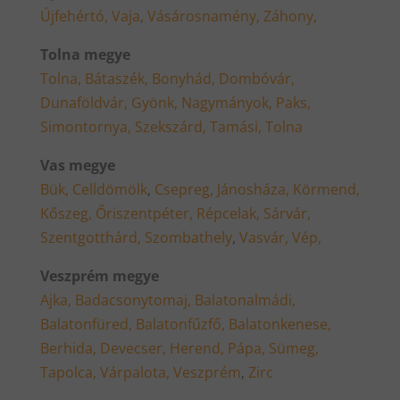
Újfehértó,
Vaja,
Vásárosnamény,
Záhony,
Tolna megye
Tolna,
Bátaszék,
Bonyhád,
Dombóvár,
Dunaföldvár,
Gyönk,
Nagymányok,
Paks,
Simontornya,
Szekszárd,
Tamási,
Tolna
Vas megye
Bük,
Celldömölk
,
Csepreg,
Jánosháza,
Körmend,
Kőszeg,
Őriszentpéter,
Répcelak,
Sárvár,
Szentgotthárd,
Szombathely
,
Vasvár,
Vép,
Veszprém megye
Ajka,
Badacsonytomaj,
Balatonalmádi,
Balatonfüred,
Balatonfűzfő,
Balatonkenese,
Berhida,
Devecser,
Herend,
Pápa,
Sümeg,
Tapolca,
Várpalota,
Veszprém
,
Zirc