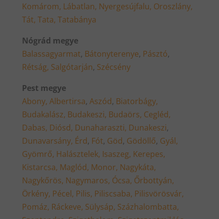
Komárom,
Lábatlan,
Nyergesújfalu,
Oroszlány,
Tát,
Tata,
Tatabánya
Nógrád megye
Balassagyarmat
,
Bátonyterenye
,
Pásztó
,
Rétság,
Salgótarján
,
Szécsény
Pest megye
Abony,
Albertirsa
,
Aszód
,
Biatorbágy,
Budakalász,
Budakeszi,
Budaörs,
Cegléd,
Dabas,
Diósd,
Dunaharaszti,
Dunakeszi
,
Dunavarsány,
Érd
,
Fót
,
Göd
,
Gödöllő
,
Gyál,
Gyömrő,
Halásztelek,
Isaszeg,
Kerepes,
Kistarcsa,
Maglód,
Monor,
Nagykáta,
Nagykőrös,
Nagymaros,
Ócsa,
Őrbottyán,
Örkény,
Pécel,
Pilis,
Piliscsaba,
Pilisvörösvár,
Pomáz,
Ráckeve,
Sülysáp,
Százhalombatta,