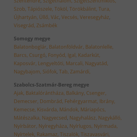
Szentendre
,
Szigethalom,
Szigetszentmiklós,
Szob,
Tápiószele,
Tököl,
Törökbálint,
Tura,
Újhartyán,
Üllő,
Vác
,
Vecsés,
Veresegyház
,
Visegrád,
Zsámbék
Somogy megye
Balatonboglár
,
Balatonföldvár,
Balatonlelle,
Barcs,
Csurgó
,
Fonyód,
Igal,
Kadarkút,
Kaposvár,
Lengyeltóti,
Marcali,
Nagyatád,
Nagybajom,
Siófok
,
Tab,
Zamárdi,
Szabolcs-Szatmár-Bereg megye
Ajak,
Baktalórántháza,
Balkány,
Csenger,
Demecser,
Dombrád,
Fehérgyarmat,
Ibrány,
Kemecse,
Kisvárda,
Mándok,
Máriapócs,
Mátészalka,
Nagyecsed
,
Nagyhalász,
Nagykálló,
Nyírbátor,
Nyíregyháza
,
Nyírlugos,
Nyírmada,
Nyírtelek,
Rakamaz,
Tiszalök,
Tiszavasvári,