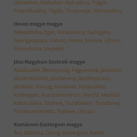
Létavértes,
Nádudvar,
Nyíradony,
Polgár,
Püspökladány,
Téglás,
Tiszacsege,
Vámospércs,
Heves megye megye
Bélapátfalva,
Eger
,
Füzesabony,
Gyöngyös
,
Gyöngyöspata,
Hatvan
,
Heves
,
Kisköre,
Lőrinci,
Pétervására,
Verpelét,
Jász-Nagykun-Szolnok megye
Abádszalók,
Besenyszög,
Fegyvernek,
Jászapáti,
Jászárokszállás,
Jászberény
,
Jászfényszaru
,
Jászkisér,
Karcag,
Kenderes,
Kisújszállás,
Kunhegyes,
Kunszentmárton,
Martfű,
Mezőtúr,
Rákóczifalva,
Szolnok
,
Tiszaföldvár,
Tiszafüred,
Törökszentmiklós,
Túrkeve,
Újszász
Komárom-Esztergom megye
Ács,
Bábolna,
Dorog,
Esztergom,
Kisbér,