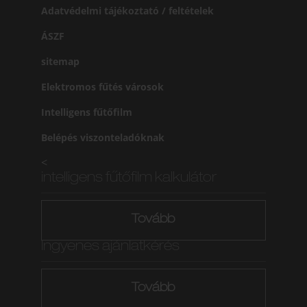
Adatvédelmi tájékoztató / feltételek
ÁSZF
sitemap
Elektromos fűtés városok
Intelligens fűtőfilm
Belépés viszonteladóknak
<
intelligens fűtőfilm kalkulátor
Tovább
Ingyenes ajánlatkérés
Tovább