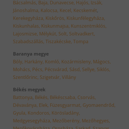
Bácsalmás,
Baja,
Dunavecse,
Hajós,
Izsák,
Jánoshalma,
Kalocsa,
Kecel,
Kecskemét
,
Kerekegyháza,
Kiskőrös,
Kiskunfélegyháza,
Kiskunhalas,
Kiskunmajsa,
Kunszentmiklós,
Lajosmizse,
Mélykút,
Solt,
Soltvadkert,
Szabadszállás,
Tiszakécske,
Tompa
Baranya megye
Bóly,
Harkány,
Komló,
Kozármisleny,
Mágocs,
Mohács,
Pécs,
Pécsvárad,
Sásd,
Sellye,
Siklós,
Szentlőrinc,
Szigetvár,
Villány
Békés megyek
Battonya
,
Békés,
Békéscsaba,
Csorvás,
Dévaványa,
Elek,
Füzesgyarmat,
Gyomaendrőd,
Gyula,
Kondoros,
Körösladány,
Medgyesegyháza,
Mezőberény,
Mezőhegyes,
Mezőkovácsháza,
Orosháza,
Sarkad,
Szarvas,