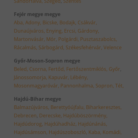
Sándorfalva,
Szeged
,
Szentes
Fejér megye megye
Aba,
Adony,
Bicske,
Bodajk,
Csákvár,
Dunaújváros,
Enying,
Ercsi,
Gárdony,
Martonvásár,
Mór,
Polgárdi,
Pusztaszabolcs,
Rácalmás,
Sárbogárd,
Székesfehérvár,
Velence
Győr-Moson-Sopron megye
Beled,
Csorna,
Fertőd,
Fertőszentmiklós,
Győr
,
Jánossomorja,
Kapuvár,
Lébény,
Mosonmagyaróvár,
Pannonhalma,
Sopron,
Tét,
Hajdú-Bihar megye
Balmazújváros,
Berettyóújfalu,
Biharkeresztes,
Debrecen
,
Derecske,
Hajdúböszörmény,
Hajdúdorog,
Hajdúhadház,
Hajdúnánás,
Hajdúsámson,
Hajdúszoboszló,
Kaba,
Komádi,