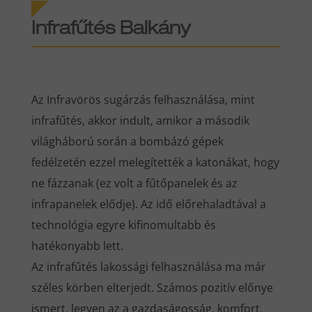
Infrafűtés Balkány
Az Infravörös sugárzás felhasználása, mint
infrafűtés, akkor indult, amikor a második
világháború során a bombázó gépek
fedélzetén ezzel melegítették a katonákat, hogy
ne fázzanak (ez volt a fűtőpanelek és az
infrapanelek elődje). Az idő előrehaladtával a
technológia egyre kifinomultabb és
hatékonyabb lett.
Az infrafűtés lakossági felhasználása ma már
széles körben elterjedt. Számos pozitív előnye
ismert, legyen az a gazdaságosság, komfort,