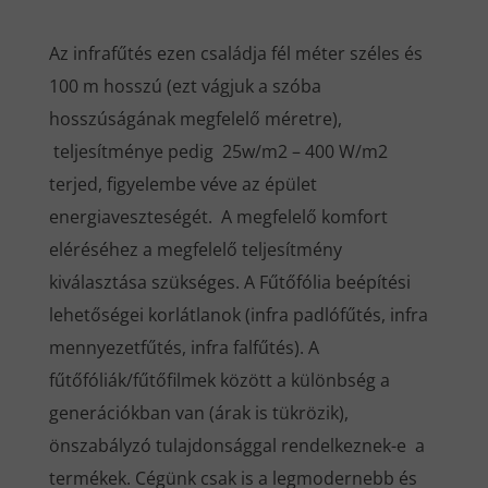
Az infrafűtés ezen családja fél méter széles és
100 m hosszú (ezt vágjuk a szóba
hosszúságának megfelelő méretre),
teljesítménye pedig 25w/m2 – 400 W/m2
terjed, figyelembe véve az épület
energiaveszteségét. A megfelelő komfort
eléréséhez a megfelelő teljesítmény
kiválasztása szükséges. A Fűtőfólia beépítési
lehetőségei korlátlanok (infra padlófűtés, infra
mennyezetfűtés, infra falfűtés). A
fűtőfóliák/fűtőfilmek között a különbség a
generációkban van (árak is tükrözik),
önszabályzó tulajdonsággal rendelkeznek-e a
termékek. Cégünk csak is a legmodernebb és