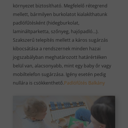
környezet biztosítható. Megfelelő rétegrend
mellett, bármilyen burkolatot kialakíthatunk
padlófűtésként (hidegburkolat,
lamináltparketta, szőnyeg, hajópadló…).
Szakszerű telepítés mellett a káros sugárzás
kibocsátása a rendszernek minden hazai
jogszabályban meghatározott határértéken
belül van, alacsonyabb, mint egy baby őr vagy
mobiltelefon sugárzása. Igény esetén pedig
nullára is csökkenthető.
Padlófűtés Balkány