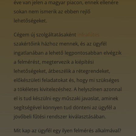
éve van jelen a magyar piacon, ennek ellenére
sokan nem ismerik az ebben rejlő
lehetőségeket.
Cégem új szolgáltatásaként
infrafűtés
szakértőink házhoz mennek, és az ügyfél
ingatlanában a lehető legpontosabban elvégzik
a felmérést, megtervezik a kiépítési
lehetőségeket, átbeszélik a rétegrendeket,
előkészületi feladatokat és, hogy mi szükséges
a tökéletes kivitelezéshez. A helyszínen azonnal
el is tud készülni egy műszaki javaslat, aminek
segítségével könnyen tud dönteni az ügyfél a
jövőbeli fűtési rendszer kiválasztásában.
Mit kap az ügyfél egy ilyen felmérés alkalmával?