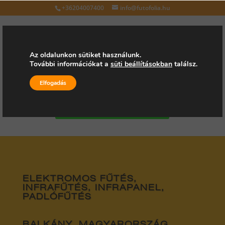
+36204007400
info@futofolia.hu
Az oldalunkon sütiket használunk.
További információkat a
süti beállításokban
találsz.
Válasszon oldalt
Elfogadás
Kérjen árajánlatot
ELEKTROMOS FŰTÉS,
INFRAFŰTÉS, INFRAPANEL,
PADLÓFŰTÉS