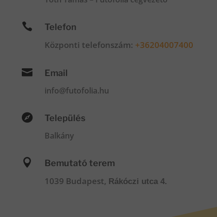

Telefon
Központi telefonszám:
+36204007400

Email
info@futofolia.hu

Település
Balkány

Bemutató terem
1039 Budapest,
Rákóczi utca 4.