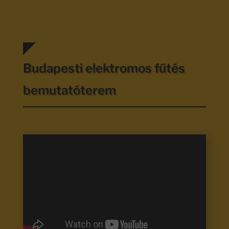
Budapesti elektromos fűtés
bemutatóterem