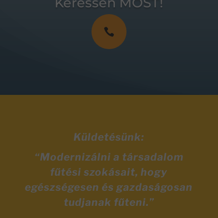
Keressen MOST!

Küldetésünk:
“Modernizálni a társadalom
fűtési szokásait, hogy
egészségesen és gazdaságosan
tudjanak fűteni.”