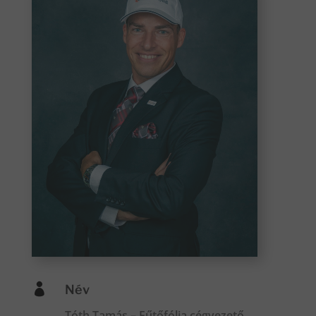

Név
Tóth Tamás – Fűtőfólia cégvezető