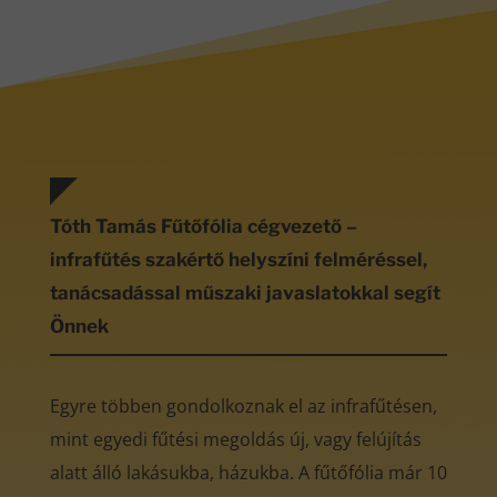
Tóth Tamás Fűtőfólia cégvezető –
infrafűtés szakértő helyszíni felméréssel,
tanácsadással műszaki javaslatokkal segít
Önnek
Egyre többen gondolkoznak el az infrafűtésen,
mint egyedi fűtési megoldás új, vagy felújítás
alatt álló lakásukba, házukba. A fűtőfólia már 10