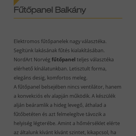
Fűtőpanel Balkány
Elektromos fűtőpanelek nagy választéka.
Segítünk lakásának fűtés kialakításában.
NordArt Norvég
fűtőpanel
teljes választéka
elérhető kínálatunkban. Letisztult forma,
elegáns desig, komfortos meleg.
A fűtőpanel belsejében nincs ventilátor, hanem
a konvekciós elv alapján működik. A készülék
alján beáramlik a hideg levegő, áthalad a
fűtőbetéten és azt felmelegítve távozik a
helyiség légterébe. Amint a hőmérséklet elérte
az általunk kívánt kívánt szintet, kikapcsol, ha