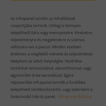
Az infrapanel szintén az infrafűtések
csoportjába tartozik. Utólag is könnyen
telepíthető falra vagy mennyezetre. Kinézetre,
teljesítményre és megjelenésre is számos
változata van a piacon. Minden esetben
érdemes a megfelelő méretet és teljesítményt
beépíteni az adott helyiségbe. Vezérlése
történhet termosztáttal, okosotthonnal, vagy
egyszerűen ki-be kacsolással. Egyre
népszerűbb infrapanel termék a fürdőkbe
telepíthető törölközőszárító, vagy tükörként is
funkcionáló tükrös panel.
Infrapanel Balkány