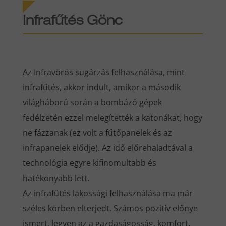
Infrafűtés Gönc
Az Infravörös sugárzás felhasználása, mint
infrafűtés, akkor indult, amikor a második
világháború során a bombázó gépek
fedélzetén ezzel melegítették a katonákat, hogy
ne fázzanak (ez volt a fűtőpanelek és az
infrapanelek elődje). Az idő előrehaladtával a
technológia egyre kifinomultabb és
hatékonyabb lett.
Az infrafűtés lakossági felhasználása ma már
széles körben elterjedt. Számos pozitív előnye
ismert, legyen az a gazdaságosság, komfort,