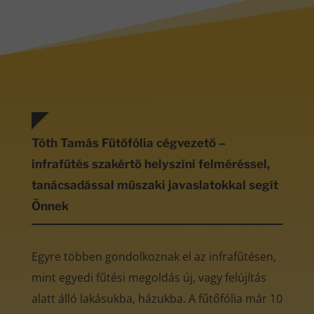
Tóth Tamás Fűtőfólia cégvezető –
infrafűtés szakértő helyszíni felméréssel,
tanácsadással műszaki javaslatokkal segít
Önnek
Egyre többen gondolkoznak el az infrafűtésen,
mint egyedi fűtési megoldás új, vagy felújítás
alatt álló lakásukba, házukba. A fűtőfólia már 10