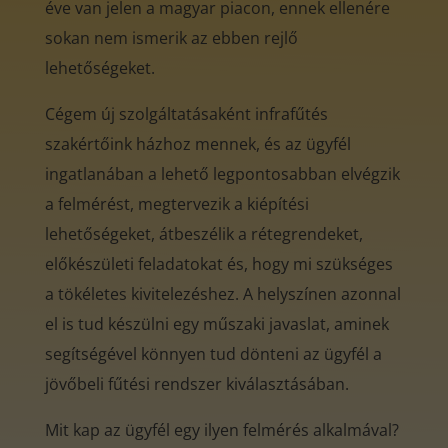
éve van jelen a magyar piacon, ennek ellenére
sokan nem ismerik az ebben rejlő
lehetőségeket.
Cégem új szolgáltatásaként infrafűtés
szakértőink házhoz mennek, és az ügyfél
ingatlanában a lehető legpontosabban elvégzik
a felmérést, megtervezik a kiépítési
lehetőségeket, átbeszélik a rétegrendeket,
előkészületi feladatokat és, hogy mi szükséges
a tökéletes kivitelezéshez. A helyszínen azonnal
el is tud készülni egy műszaki javaslat, aminek
segítségével könnyen tud dönteni az ügyfél a
jövőbeli fűtési rendszer kiválasztásában.
Mit kap az ügyfél egy ilyen felmérés alkalmával?