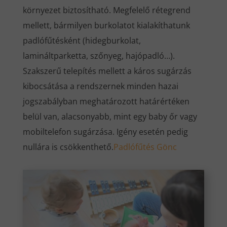
környezet biztosítható. Megfelelő rétegrend
mellett, bármilyen burkolatot kialakíthatunk
padlófűtésként (hidegburkolat,
lamináltparketta, szőnyeg, hajópadló…).
Szakszerű telepítés mellett a káros sugárzás
kibocsátása a rendszernek minden hazai
jogszabályban meghatározott határértéken
belül van, alacsonyabb, mint egy baby őr vagy
mobiltelefon sugárzása. Igény esetén pedig
nullára is csökkenthető.
Padlófűtés Gönc