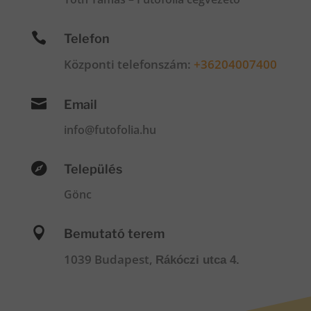

Telefon
Központi telefonszám:
+36204007400

Email
info@futofolia.hu

Település
Gönc

Bemutató terem
1039 Budapest,
Rákóczi utca 4.