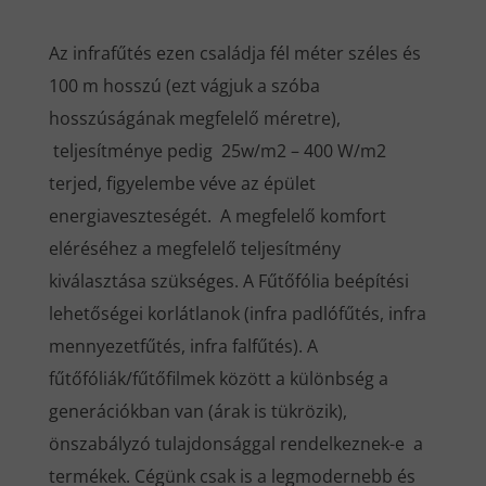
Az infrafűtés ezen családja fél méter széles és
100 m hosszú (ezt vágjuk a szóba
hosszúságának megfelelő méretre),
teljesítménye pedig 25w/m2 – 400 W/m2
terjed, figyelembe véve az épület
energiaveszteségét. A megfelelő komfort
eléréséhez a megfelelő teljesítmény
kiválasztása szükséges. A Fűtőfólia beépítési
lehetőségei korlátlanok (infra padlófűtés, infra
mennyezetfűtés, infra falfűtés). A
fűtőfóliák/fűtőfilmek között a különbség a
generációkban van (árak is tükrözik),
önszabályzó tulajdonsággal rendelkeznek-e a
termékek. Cégünk csak is a legmodernebb és