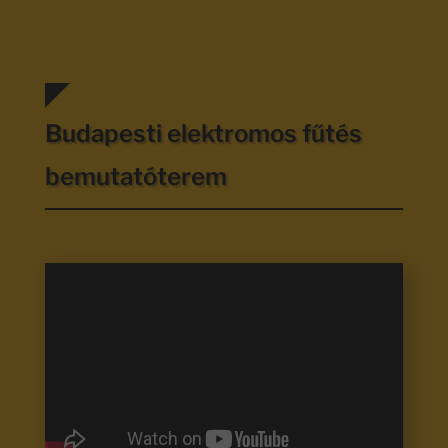
Budapesti elektromos fűtés
bemutatóterem