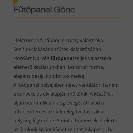
Fűtőpanel Gönc
Elektromos fűtőpanelek nagy választéka.
Segítünk lakásának fűtés kialakításában.
NordArt Norvég
fűtőpanel
teljes választéka
elérhető kínálatunkban. Letisztult forma,
elegáns desig, komfortos meleg.
A fűtőpanel belsejében nincs ventilátor, hanem
a konvekciós elv alapján működik. A készülék
alján beáramlik a hideg levegő, áthalad a
fűtőbetéten és azt felmelegítve távozik a
helyiség légterébe. Amint a hőmérséklet elérte
az általunk kívánt kívánt szintet, kikapcsol, ha