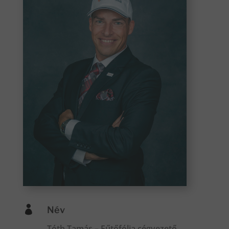

Név
Tóth Tamás – Fűtőfólia cégvezető