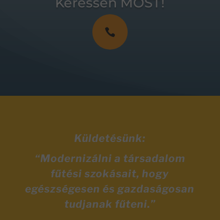
Keressen MOST!

Küldetésünk:
“Modernizálni a társadalom
fűtési szokásait, hogy
egészségesen és gazdaságosan
tudjanak fűteni.”