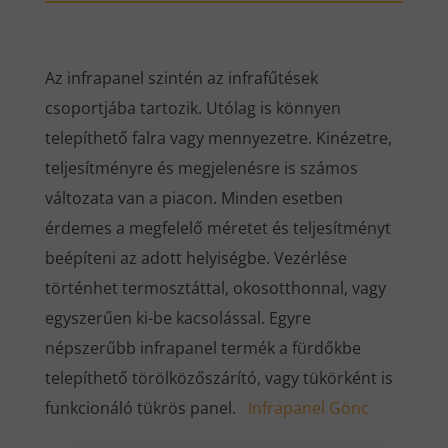
Az infrapanel szintén az infrafűtések
csoportjába tartozik. Utólag is könnyen
telepíthető falra vagy mennyezetre. Kinézetre,
teljesítményre és megjelenésre is számos
változata van a piacon. Minden esetben
érdemes a megfelelő méretet és teljesítményt
beépíteni az adott helyiségbe. Vezérlése
történhet termosztáttal, okosotthonnal, vagy
egyszerűen ki-be kacsolással. Egyre
népszerűbb infrapanel termék a fürdőkbe
telepíthető törölközőszárító, vagy tükörként is
funkcionáló tükrös panel.
Infrapanel Gönc