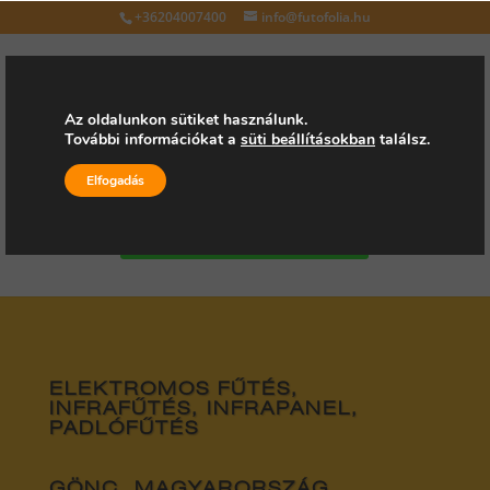
+36204007400
info@futofolia.hu
Az oldalunkon sütiket használunk.
További információkat a
süti beállításokban
találsz.
Válasszon oldalt
Elfogadás
Kérjen árajánlatot
ELEKTROMOS FŰTÉS,
INFRAFŰTÉS, INFRAPANEL,
PADLÓFŰTÉS