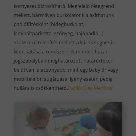
környezet biztosítható. Megfelelő rétegrend
mellett, bármilyen burkolatot kialakíthatunk
padlófűtésként (hidegburkolat,
lamináltparketta, szőnyeg, hajópadló…).
Szakszerű telepítés mellett a káros sugárzás
kibocsátása a rendszernek minden hazai
jogszabályban meghatározott határértéken
belül van, alacsonyabb, mint egy baby őr vagy
mobiltelefon sugárzása. Igény esetén pedig
nullára is csökkenthető.
Padlófűtés Mezőtúr