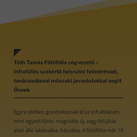
Tóth Tamás Fűtőfólia cégvezető –
infrafűtés szakértő helyszíni felméréssel,
tanácsadással műszaki javaslatokkal segít
Önnek
Egyre többen gondolkoznak el az infrafűtésen,
mint egyedi fűtési megoldás új, vagy felújítás
alatt álló lakásukba, házukba. A fűtőfólia már 10