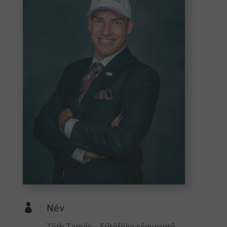

Név
Tóth Tamás – Fűtőfólia cégvezető