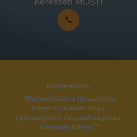
Keressen MOST!

Küldetésünk:
“Modernizálni a társadalom
fűtési szokásait, hogy
egészségesen és gazdaságosan
tudjanak fűteni.”