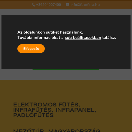
+36204007400
info@futofolia.hu
Az oldalunkon sütiket használunk.
További információkat a
süti beállításokban
találsz.
Válasszon oldalt
Elfogadás
Kérjen árajánlatot
ELEKTROMOS FŰTÉS,
INFRAFŰTÉS, INFRAPANEL,
PADLÓFŰTÉS