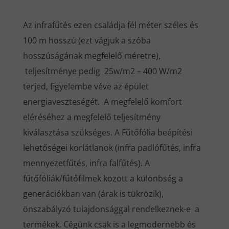
Az infrafűtés ezen családja fél méter széles és
100 m hosszú (ezt vágjuk a szóba
hosszúságának megfelelő méretre),
teljesítménye pedig 25w/m2 – 400 W/m2
terjed, figyelembe véve az épület
energiaveszteségét. A megfelelő komfort
eléréséhez a megfelelő teljesítmény
kiválasztása szükséges. A Fűtőfólia beépítési
lehetőségei korlátlanok (infra padlófűtés, infra
mennyezetfűtés, infra falfűtés). A
fűtőfóliák/fűtőfilmek között a különbség a
generációkban van (árak is tükrözik),
önszabályzó tulajdonsággal rendelkeznek-e a
termékek. Cégünk csak is a legmodernebb és