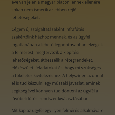
éve van jelen a magyar piacon, ennek ellenére
sokan nem ismerik az ebben rejlő
lehetőségeket.
Cégem új szolgáltatásaként infrafűtés
szakértőink házhoz mennek, és az ügyfél
ingatlanában a lehető legpontosabban elvégzik
a felmérést, megtervezik a kiépítési
lehetőségeket, átbeszélik a rétegrendeket,
előkészületi feladatokat és, hogy mi szükséges
a tökéletes kivitelezéshez. A helyszínen azonnal
el is tud készülni egy műszaki javaslat, aminek
segítségével könnyen tud dönteni az ügyfél a
jövőbeli fűtési rendszer kiválasztásában.
Mit kap az ügyfél egy ilyen felmérés alkalmával?