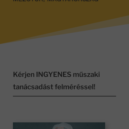
MEZŐTÚR, MAGYARORSZÁG
Kérjen INGYENES műszaki
tanácsadást felméréssel!