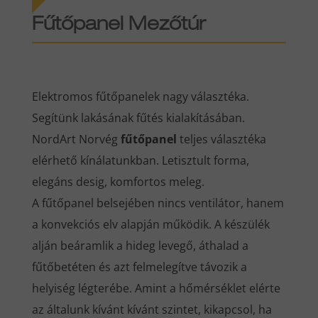
Fűtőpanel Mezőtúr
Elektromos fűtőpanelek nagy választéka.
Segítünk lakásának fűtés kialakításában.
NordArt Norvég
fűtőpanel
teljes választéka
elérhető kínálatunkban. Letisztult forma,
elegáns desig, komfortos meleg.
A fűtőpanel belsejében nincs ventilátor, hanem
a konvekciós elv alapján működik. A készülék
alján beáramlik a hideg levegő, áthalad a
fűtőbetéten és azt felmelegítve távozik a
helyiség légterébe. Amint a hőmérséklet elérte
az általunk kívánt kívánt szintet, kikapcsol, ha