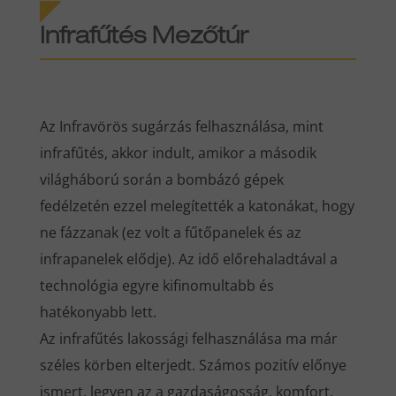
Infrafűtés Mezőtúr
Az Infravörös sugárzás felhasználása, mint
infrafűtés, akkor indult, amikor a második
világháború során a bombázó gépek
fedélzetén ezzel melegítették a katonákat, hogy
ne fázzanak (ez volt a fűtőpanelek és az
infrapanelek elődje). Az idő előrehaladtával a
technológia egyre kifinomultabb és
hatékonyabb lett.
Az infrafűtés lakossági felhasználása ma már
széles körben elterjedt. Számos pozitív előnye
ismert, legyen az a gazdaságosság, komfort,