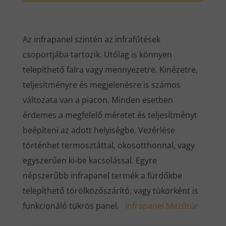
Az infrapanel szintén az infrafűtések
csoportjába tartozik. Utólag is könnyen
telepíthető falra vagy mennyezetre. Kinézetre,
teljesítményre és megjelenésre is számos
változata van a piacon. Minden esetben
érdemes a megfelelő méretet és teljesítményt
beépíteni az adott helyiségbe. Vezérlése
történhet termosztáttal, okosotthonnal, vagy
egyszerűen ki-be kacsolással. Egyre
népszerűbb infrapanel termék a fürdőkbe
telepíthető törölközőszárító, vagy tükörként is
funkcionáló tükrös panel.
Infrapanel Mezőtúr