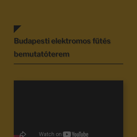
Budapesti elektromos fűtés
bemutatóterem