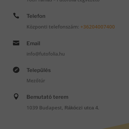

Telefon
Központi telefonszám:
+36204007400

Email
info@futofolia.hu

Település
Mezőtúr

Bemutató terem
1039 Budapest,
Rákóczi utca 4.