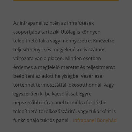
Az infrapanel szintén az infrafűtések
csoportjába tartozik. Utólag is könnyen
telepíthető falra vagy mennyezetre. Kinézetre,
teljesítményre és megjelenésre is számos
változata van a piacon. Minden esetben
érdemes a megfelelő méretet és teljesítményt
beépíteni az adott helyiségbe. Vezérlése
történhet termosztáttal, okosotthonnal, vagy
egyszerűen ki-be kacsolással. Egyre
népszerűbb infrapanel termék a fürdőkbe
telepíthető törölközőszárító, vagy tükörként is
funkcionáló tükrös panel.
Infrapanel Bonyhád