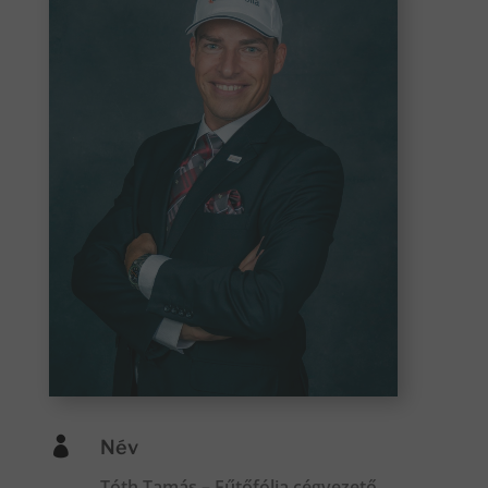

Név
Tóth Tamás – Fűtőfólia cégvezető