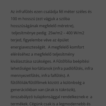
Az infrafűtés ezen családja fél méter széles és
100 m hosszú (ezt vágjuk a szóba
hosszúságának megfelelő méretre),
teljesítménye pedig 25w/m2 – 400 W/m2
terjed, figyelembe véve az épület
energiaveszteségét. A megfelelő komfort
eléréséhez a megfelelő teljesítmény
kiválasztása szükséges. A Fűtőfólia beépítési
lehetőségei korlátlanok (infra padlófűtés, infra
mennyezetfűtés, infra falfűtés). A
fűtőfóliák/fűtőfilmek között a különbség a
generációkban van (árak is tükrözik),
önszabályzó tulajdonsággal rendelkeznek-e a
termékek. Cégünk csak is a legmodernebb és