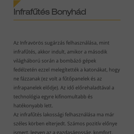
Infrafűtés Bonyhád
Az Infravörös sugárzás felhasználása, mint
infrafűtés, akkor indult, amikor a második
világháború során a bombázó gépek
fedélzetén ezzel melegítették a katonákat, hogy
ne fázzanak (ez volt a fűtőpanelek és az
infrapanelek elődje). Az idő előrehaladtával a
technológia egyre kifinomultabb és
hatékonyabb lett.
Az infrafűtés lakossági felhasználása ma már
széles körben elterjedt. Számos pozitív előnye
ismert, legyen az a gazdaságosság, komfort,