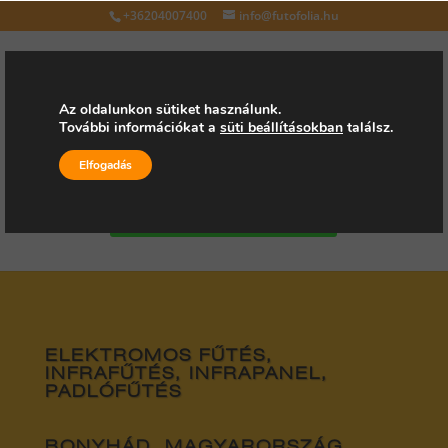
+36204007400
info@futofolia.hu
Az oldalunkon sütiket használunk.
További információkat a
süti beállításokban
találsz.
Válasszon oldalt
Elfogadás
Kérjen árajánlatot
ELEKTROMOS FŰTÉS,
INFRAFŰTÉS, INFRAPANEL,
PADLÓFŰTÉS