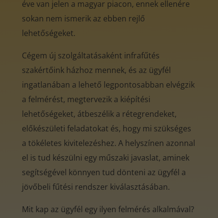
éve van jelen a magyar piacon, ennek ellenére
sokan nem ismerik az ebben rejlő
lehetőségeket.
Cégem új szolgáltatásaként infrafűtés
szakértőink házhoz mennek, és az ügyfél
ingatlanában a lehető legpontosabban elvégzik
a felmérést, megtervezik a kiépítési
lehetőségeket, átbeszélik a rétegrendeket,
előkészületi feladatokat és, hogy mi szükséges
a tökéletes kivitelezéshez. A helyszínen azonnal
el is tud készülni egy műszaki javaslat, aminek
segítségével könnyen tud dönteni az ügyfél a
jövőbeli fűtési rendszer kiválasztásában.
Mit kap az ügyfél egy ilyen felmérés alkalmával?