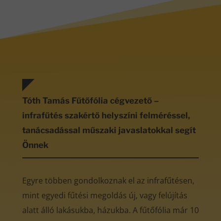
Tóth Tamás Fűtőfólia cégvezető –
infrafűtés szakértő helyszíni felméréssel,
tanácsadással műszaki javaslatokkal segít
Önnek
Egyre többen gondolkoznak el az infrafűtésen,
mint egyedi fűtési megoldás új, vagy felújítás
alatt álló lakásukba, házukba. A fűtőfólia már 10