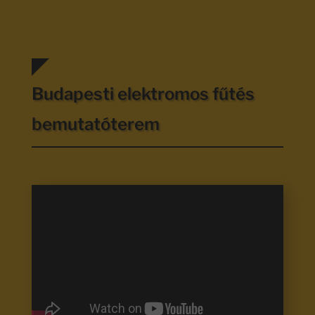
Budapesti elektromos fűtés
bemutatóterem