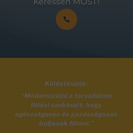
Keressen MOST!

Küldetésünk:
“Modernizálni a társadalom
fűtési szokásait, hogy
egészségesen és gazdaságosan
tudjanak fűteni.”