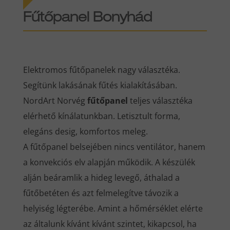
Fűtőpanel Bonyhád
Elektromos fűtőpanelek nagy választéka.
Segítünk lakásának fűtés kialakításában.
NordArt Norvég
fűtőpanel
teljes választéka
elérhető kínálatunkban. Letisztult forma,
elegáns desig, komfortos meleg.
A fűtőpanel belsejében nincs ventilátor, hanem
a konvekciós elv alapján működik. A készülék
alján beáramlik a hideg levegő, áthalad a
fűtőbetéten és azt felmelegítve távozik a
helyiség légterébe. Amint a hőmérséklet elérte
az általunk kívánt kívánt szintet, kikapcsol, ha