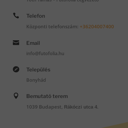

Telefon
Központi telefonszám:
+36204007400

Email
info@futofolia.hu

Település
Bonyhád

Bemutató terem
1039 Budapest,
Rákóczi utca 4.