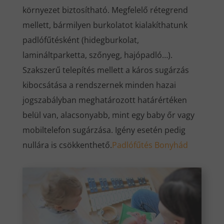
környezet biztosítható. Megfelelő rétegrend
mellett, bármilyen burkolatot kialakíthatunk
padlófűtésként (hidegburkolat,
lamináltparketta, szőnyeg, hajópadló…).
Szakszerű telepítés mellett a káros sugárzás
kibocsátása a rendszernek minden hazai
jogszabályban meghatározott határértéken
belül van, alacsonyabb, mint egy baby őr vagy
mobiltelefon sugárzása. Igény esetén pedig
nullára is csökkenthető.
Padlófűtés Bonyhád