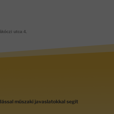
ákóczi utca 4.
dással műszaki javaslatokkal segít