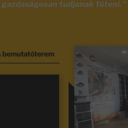
gazdaságosan tudjanak fűteni.”
és bemutatóterem