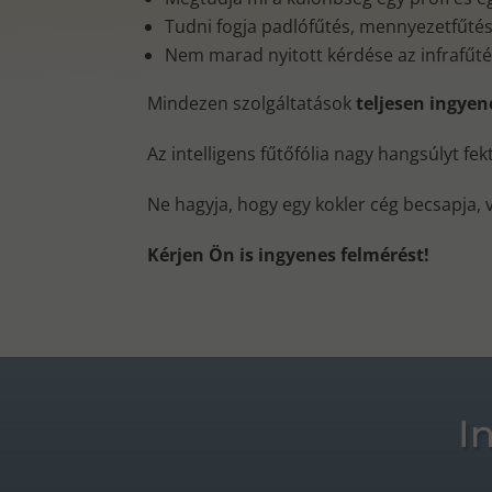
Tudni fogja padlófűtés, mennyezetfűtés, 
Nem marad nyitott kérdése az infrafűt
Mindezen szolgáltatások
teljesen ingye
Az intelligens fűtőfólia nagy hangsúlyt fe
Ne hagyja, hogy egy kokler cég becsapja, 
Kérjen Ön is ingyenes felmérést!
I