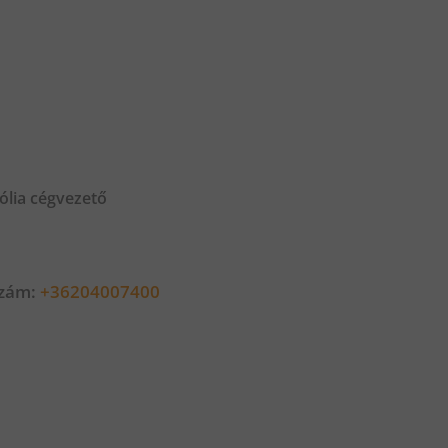
ólia cégvezető
szám:
+36204007400