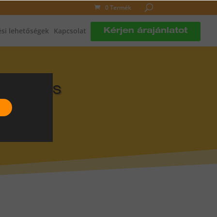
0 Termék
si lehetőségek
Kapcsolat
Kérjen árajánlatot
DLÓFŰTÉS