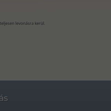
s teljesen levonásra kerül.
ás