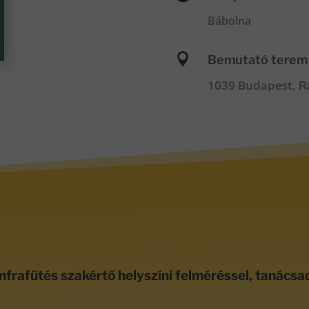
Bábolna

Bemutató terem
1039 Budapest,
R
nfrafűtés szakértő helyszíni felméréssel, tanácsa