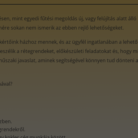
en, mint egyedi fűtési megoldás új, vagy felújítás alatt áll
enére sokan nem ismerik az ebben rejlő lehetőségeket.
akértőink házhoz mennek, és az ügyfél ingatlanában a lehető
eszélik a rétegrendeket, előkészületi feladatokat és, hogy mi
műszaki javaslat, aminek segítségével könnyen tud dönteni az
mával?
özben.
egrendekről.
gy kokler cég munkája között.