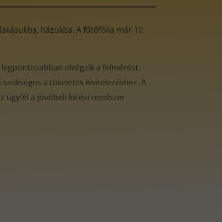
ó lakásukba, házukba. A fűtőfólia már 10
 legpontosabban elvégzik a felmérést,
 szükséges a tökéletes kivitelezéshez. A
 ügyfél a jövőbeli fűtési rendszer