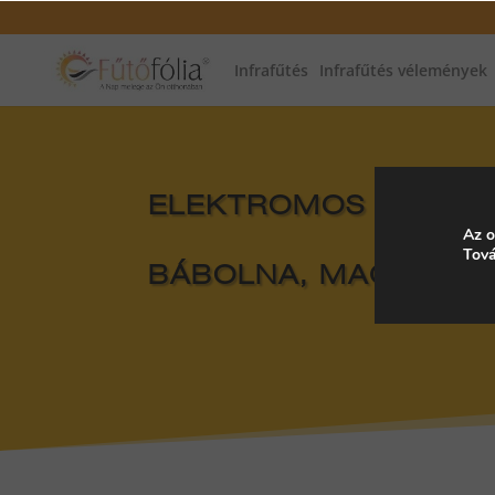
Infrafűtés
Infrafűtés vélemények
ELEKTROMOS FŰTÉS, 
Az o
Tová
BÁBOLNA, MAGYARO