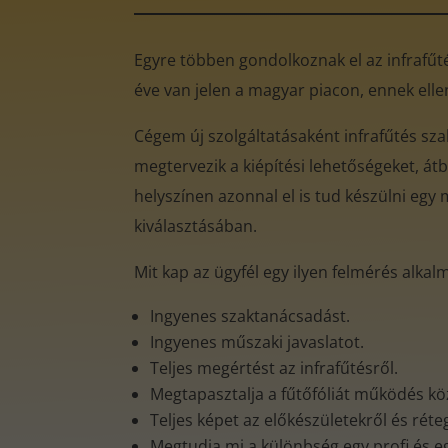
Egyre többen gondolkoznak el az infrafűtés
éve van jelen a magyar piacon, ennek ell
Cégem új szolgáltatásaként infrafűtés sz
megtervezik a kiépítési lehetőségeket, átb
helyszínen azonnal el is tud készülni egy 
kiválasztásában.
Mit kap az ügyfél egy ilyen felmérés alkal
Ingyenes szaktanácsadást.
Ingyenes műszaki javaslatot.
Teljes megértést az infrafűtésről.
Megtapasztalja a fűtőfóliát működés k
Teljes képet az előkészületekről és rét
Megtudja mi a különbség egy profi és e