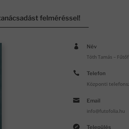
anácsadást felméréssel!

Név
Tóth Tamás – Fűtőf

Telefon
Központi telefon

Email
info@futofolia.hu

Település