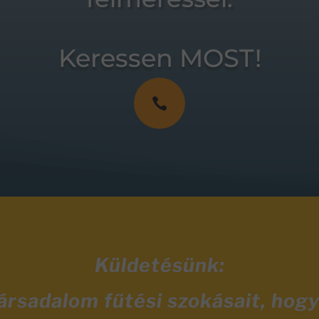
Keressen MOST!

Küldetésünk:
társadalom fűtési szokásait, hog