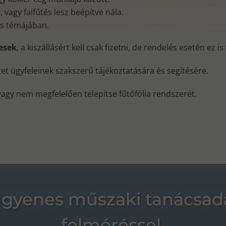
vagy falfűtés lesz beépítve nála.
és témájában.
nesek
, a kiszállásért kell csak fizetni, de rendelés esetén ez i
ktet ügyfeleinek szakszerű tájékoztatására és segítésére.
vagy nem megfelelően telepítse fűtőfólia rendszerét.
ngyenes műszaki tanácsad
felméréssel.