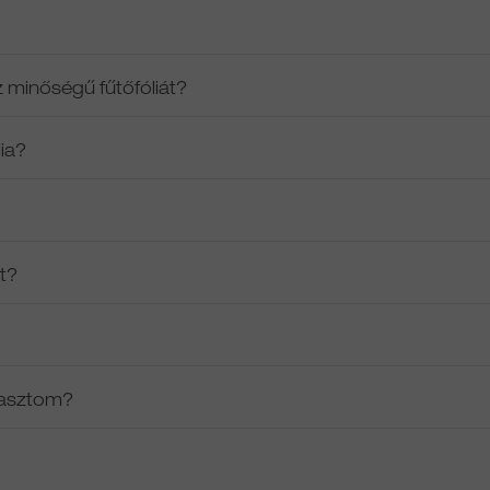
 minőségű fűtőfóliát?
lia?
tt?
álasztom?