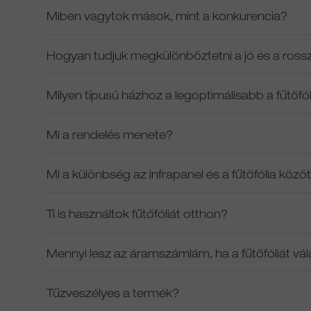
Miben vagytok mások, mint a konkurencia?
Hogyan tudjuk megkülönböztetni a jó és a rossz
Milyen típusú házhoz a legoptimálisabb a fűtőfó
Mi a rendelés menete?
Mi a különbség az infrapanel és a fűtőfólia közö
Ti is használtok fűtőfóliát otthon?
Mennyi lesz az áramszámlám, ha a fűtőfóliát v
Tűzveszélyes a termék?