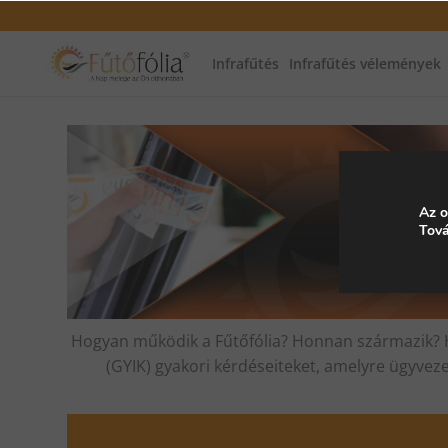
Infrafűtés
Infrafűtés vélemények
Az o
Tová
Hogyan működik a Fűtőfólia? Honnan származik? Ho
(GYIK) gyakori kérdéseiteket, amelyre ügyveze