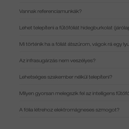
Vannak referenciamunkák?
Lehet telepíteni a fűtőfóliát hidegburkolat (járóla
Mi történik ha a fóliát átszúrom, vágok rá egy ly
Az infrasugárzás nem veszélyes?
Lehetséges szakember nélkül telepíteni?
Milyen gyorsan melegszik fel az intelligens fűt
A fólia létrehoz elektromágneses szmogot?