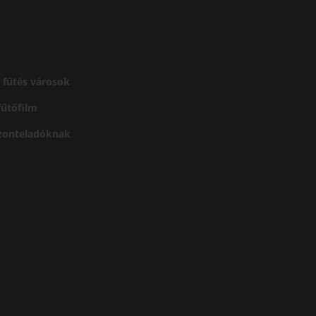
 fűtés városok
 fűtőfilm
szonteladóknak