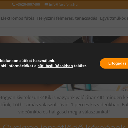
+36204007400
info@futofolia.hu
Elektromos fűtés
Helyszíni felmérés, tanácsadás
Együttműködé
ldalunkon sütiket használunk.
Elfogadás
bbi információkat a
süti beállításokban
találsz.
gyan kivitelezünk? Kik is vagyunk valójában? Itt minden k
tőnk, Tóth Tamás válaszol rövid, 1 perces kis videókban. Bal
videóinkba és hallgasd meg a válaszainkat!