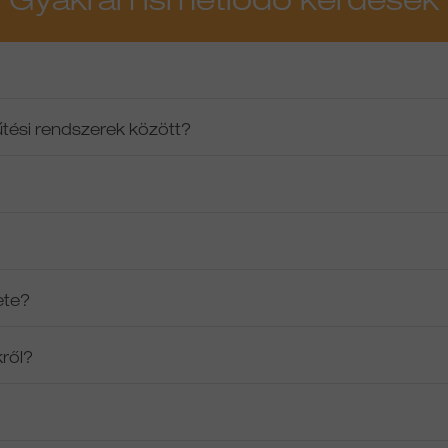
Gyakran ismétlődő kérdések
űtési rendszerek között?
ete?
kről?