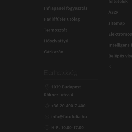
feltételek
Infrapanel fogyasztás
ÁSZF
Padlófűtés utólag
sitemap
Termosztát
Elektromos
Hőszivattyú
Intelligens
Gázkazán
Belépés vi
<
Elérhetőség
1039 Budapest
Rákoczi utca 4
+36-20-400-7-400
info@futofolia.hu
H-P: 10:00-17:00