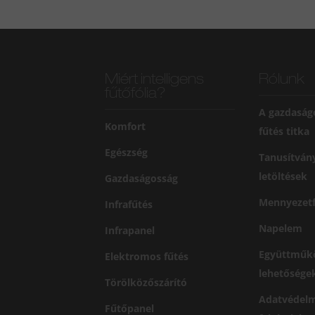
Miért intelligens
Rólunk
fűtőfólia?
A gazdaság
Komfort
fűtés titka
Egészség
Tanusítván
letöltések
Gazdaságosság
Mennyezetf
Infrafűtés
Napelem
Infrapanel
Együttműk
Elektromos fűtés
lehetősége
Törölközőszárító
Adatvédelm
Fűtőpanel