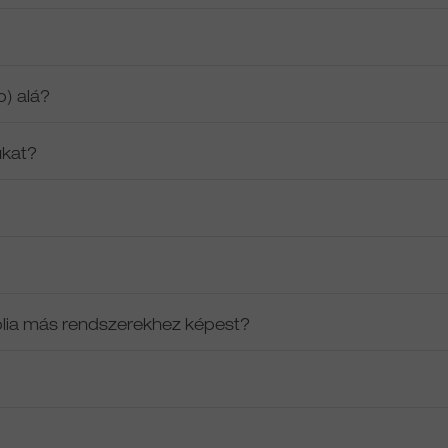
p) alá?
ukat?
őfólia más rendszerekhez képest?