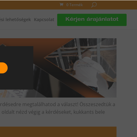
0 Termék
si lehetőségek
Kapcsolat
Kérjen árajánlatot
érdésedre megtalálhatod a választ! Összeszedtük a
 oldalt nézd végig a kérdéseket, kukkants bele