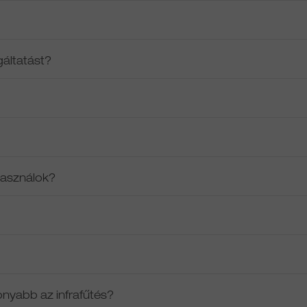
gáltatást?
 használok?
onyabb az infrafűtés?