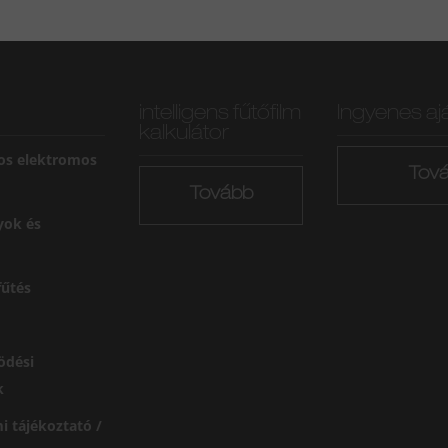
intelligens fűtőfilm
Ingyenes aj
kalkulátor
os elektromos
Tov
Tovább
yok és
űtés
ödési
k
i tájékoztató /