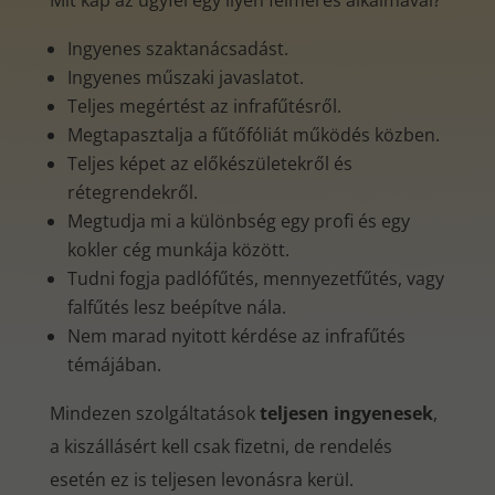
Mit kap az ügyfél egy ilyen felmérés alkalmával?
Ingyenes szaktanácsadást.
Ingyenes műszaki javaslatot.
Teljes megértést az infrafűtésről.
Megtapasztalja a fűtőfóliát működés közben.
Teljes képet az előkészületekről és
rétegrendekről.
Megtudja mi a különbség egy profi és egy
kokler cég munkája között.
Tudni fogja padlófűtés, mennyezetfűtés, vagy
falfűtés lesz beépítve nála.
Nem marad nyitott kérdése az infrafűtés
témájában.
Mindezen szolgáltatások
teljesen ingyenesek
,
a kiszállásért kell csak fizetni, de rendelés
esetén ez is teljesen levonásra kerül.