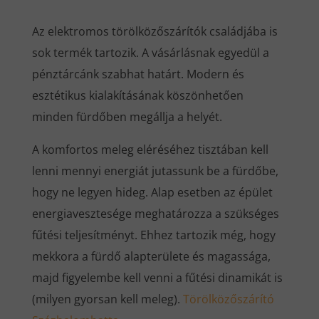
Az elektromos törölközőszárítók családjába is
sok termék tartozik. A vásárlásnak egyedül a
pénztárcánk szabhat határt. Modern és
esztétikus kialakításának köszönhetően
minden fürdőben megállja a helyét.
A komfortos meleg eléréséhez tisztában kell
lenni mennyi energiát jutassunk be a fürdőbe,
hogy ne legyen hideg. Alap esetben az épület
energiavesztesége meghatározza a szükséges
fűtési teljesítményt. Ehhez tartozik még, hogy
mekkora a fürdő alapterülete és magassága,
majd figyelembe kell venni a fűtési dinamikát is
(milyen gyorsan kell meleg).
Törölközőszárító