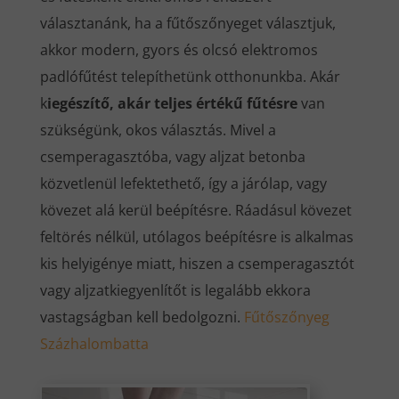
választanánk, ha a fűtőszőnyeget választjuk,
akkor modern, gyors és olcsó elektromos
padlófűtést telepíthetünk otthonunkba. Akár
k
iegészítő, akár teljes értékű fűtésre
van
szükségünk, okos választás. Mivel a
csemperagasztóba, vagy aljzat betonba
közvetlenül lefektethető, így a járólap, vagy
kövezet alá kerül beépítésre. Ráadásul kövezet
feltörés nélkül, utólagos beépítésre is alkalmas
kis helyigénye miatt, hiszen a csemperagasztót
vagy aljzatkiegyenlítőt is legalább ekkora
vastagságban kell bedolgozni.
Fűtőszőnyeg
Százhalombatta