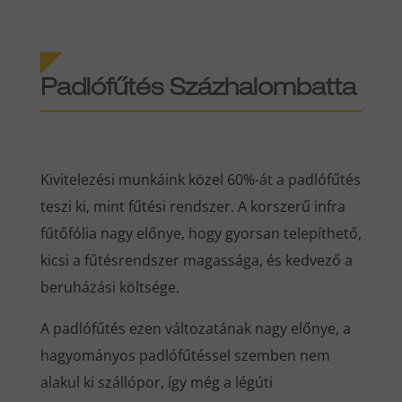
Padlófűtés Százhalombatta
Kivitelezési munkáink közel 60%-át a padlófűtés
teszi ki, mint fűtési rendszer. A korszerű infra
fűtőfólia nagy előnye, hogy gyorsan telepíthető,
kicsi a fűtésrendszer magassága, és kedvező a
beruházási költsége.
A padlófűtés ezen változatának nagy előnye, a
hagyományos padlófűtéssel szemben nem
alakul ki szállópor, így még a légúti