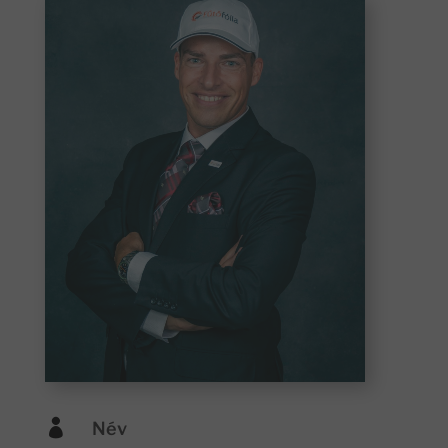

Név