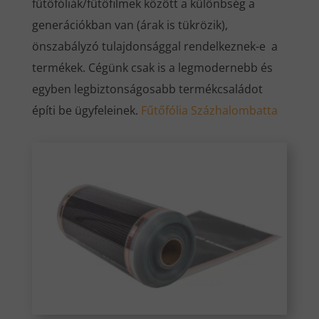
fűtőfóliák/fűtőfilmek között a különbség a
generációkban van (árak is tükrözik),
önszabályzó tulajdonsággal rendelkeznek-e a
termékek. Cégünk csak is a legmodernebb és
egyben legbiztonságosabb termékcsaládot
építi be ügyfeleinek.
Fűtőfólia Százhalombatta