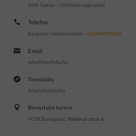
Tóth Tamás – Fűtőfólia cégvezető

Telefon
Központi telefonszám:
+36204007400

Email
info@futofolia.hu

Település
Százhalombatta

Bemutató terem
1039 Budapest,
Rákóczi utca 4.