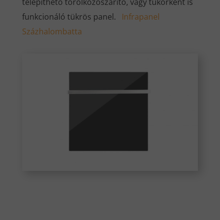
telepíthető törölközőszárító, vagy tükörként is
funkcionáló tükrös panel.
Infrapanel
Százhalombatta