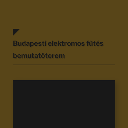
Budapesti elektromos fűtés
bemutatóterem