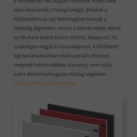
a konvekciós elv alapján működik. A készülék
alján beáramlik a hideg levegő, áthalad a
fűtőbetéten és azt felmelegítve távozik a
helyiség légterébe. Amint a hőmérséklet elérte
az általunk kívánt kívánt szintet, kikapcsol, ha
szükséges magától visszakapcsol. A fűtőbetét
egy kerámiaházban lévő speciális ötvözet,
melynek hőmérséklete alacsony, nem izzik,
ezért élettartama gyakorlatilag végtelen.
Fűtőpanel Százhalombatta