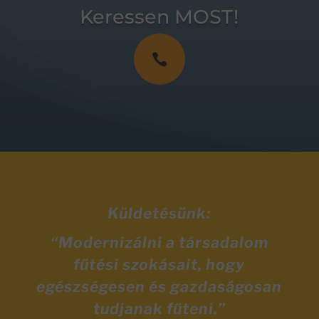
Keressen MOST!

Küldetésünk:
“Modernizálni a társadalom
fűtési szokásait, hogy
egészségesen és gazdaságosan
tudjanak fűteni.”