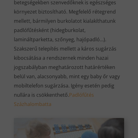
betegségekben szenvedőknek is egészséges
környezet biztosítható. Megfelelő rétegrend
mellett, bármilyen burkolatot kialakíthatunk
padlófűtésként (hidegburkolat,
lamináltparketta, szőnyeg, hajópadló…).
Szakszerű telepítés mellett a káros sugárzás
kibocsátása a rendszernek minden hazai
jogszabályban meghatározott határértéken
belül van, alacsonyabb, mint egy baby őr vagy
mobiltelefon sugárzása. Igény esetén pedig
nullára is csökkenthető.
Padlófűtés
Százhalombatta