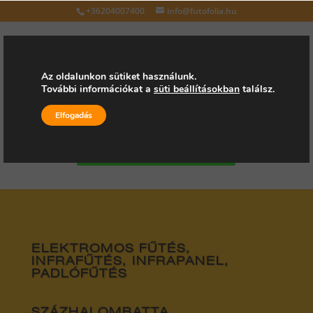
+36204007400
info@futofolia.hu
Az oldalunkon sütiket használunk.
További információkat a
süti beállításokban
találsz.
Válasszon oldalt
Elfogadás
Kérjen árajánlatot
ELEKTROMOS FŰTÉS,
INFRAFŰTÉS, INFRAPANEL,
PADLÓFŰTÉS