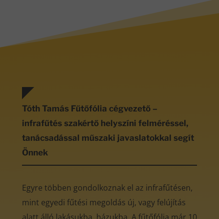
Tóth Tamás Fűtőfólia cégvezető –
infrafűtés szakértő helyszíni felméréssel,
tanácsadással műszaki javaslatokkal segít
Önnek
Egyre többen gondolkoznak el az infrafűtésen,
mint egyedi fűtési megoldás új, vagy felújítás
alatt álló lakásukba, házukba. A fűtőfólia már 10