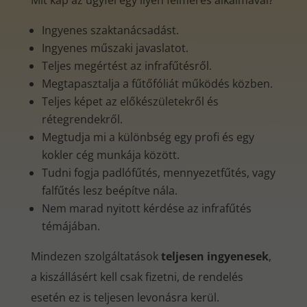
Mit kap az ügyfél egy ilyen felmérés alkalmával?
Ingyenes szaktanácsadást.
Ingyenes műszaki javaslatot.
Teljes megértést az infrafűtésről.
Megtapasztalja a fűtőfóliát működés közben.
Teljes képet az előkészületekről és
rétegrendekről.
Megtudja mi a különbség egy profi és egy
kokler cég munkája között.
Tudni fogja padlófűtés, mennyezetfűtés, vagy
falfűtés lesz beépítve nála.
Nem marad nyitott kérdése az infrafűtés
témájában.
Mindezen szolgáltatások
teljesen ingyenesek
,
a kiszállásért kell csak fizetni, de rendelés
esetén ez is teljesen levonásra kerül.