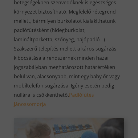
betegségekben szenvedőknek is egészséges
környezet biztosítható. Megfelelő rétegrend
mellett, bármilyen burkolatot kialakíthatunk
padlófűtésként (hidegburkolat,
lamináltparketta, szőnyeg, hajópadló…).
Szakszerű telepítés mellett a káros sugárzás
kibocsátása a rendszernek minden hazai
jogszabályban meghatározott határértéken
belül van, alacsonyabb, mint egy baby őr vagy
mobiltelefon sugárzása. Igény esetén pedig
nullára is csökkenthető.
Padlófűtés
Jánossomorja