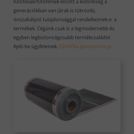
fűtőfóliák/fűtőfilmek között a különbség a
generációkban van (árak is tükrözik),
önszabályzó tulajdonsággal rendelkeznek-e a
termékek. Cégünk csak is a legmodernebb és
egyben legbiztonságosabb termékcsaládot
építi be ügyfeleinek.
Fűtőfólia Jánossomorja