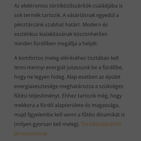
Az elektromos törölközőszárítók családjába is
sok termék tartozik. A vásárlásnak egyedül a
pénztárcánk szabhat határt. Modern és
esztétikus kialakításának köszönhetően
minden fürdőben megállja a helyét.
A komfortos meleg eléréséhez tisztában kell
lenni mennyi energiát jutassunk be a fürdőbe,
hogy ne legyen hideg. Alap esetben az épület
energiavesztesége meghatározza a szükséges
fűtési teljesítményt. Ehhez tartozik még, hogy
mekkora a fürdő alapterülete és magassága,
majd figyelembe kell venni a fűtési dinamikát is
(milyen gyorsan kell meleg).
Törölközőszárító
Jánossomorja