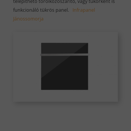
telepíthető törölközőszárító, vagy tükörként is
funkcionáló tükrös panel.
Infrapanel
Jánossomorja