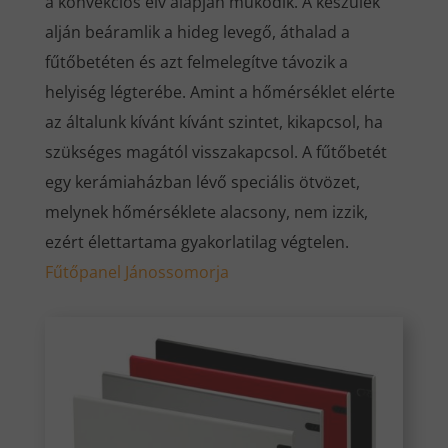
a konvekciós elv alapján működik. A készülék
alján beáramlik a hideg levegő, áthalad a
fűtőbetéten és azt felmelegítve távozik a
helyiség légterébe. Amint a hőmérséklet elérte
az általunk kívánt kívánt szintet, kikapcsol, ha
szükséges magától visszakapcsol. A fűtőbetét
egy kerámiaházban lévő speciális ötvözet,
melynek hőmérséklete alacsony, nem izzik,
ezért élettartama gyakorlatilag végtelen.
Fűtőpanel Jánossomorja