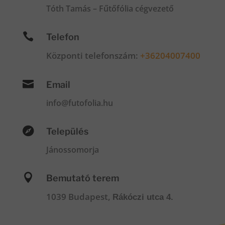
Tóth Tamás – Fűtőfólia cégvezető

Telefon
Központi telefonszám:
+36204007400

Email
info@futofolia.hu

Település
Jánossomorja

Bemutató terem
1039 Budapest,
Rákóczi utca 4.