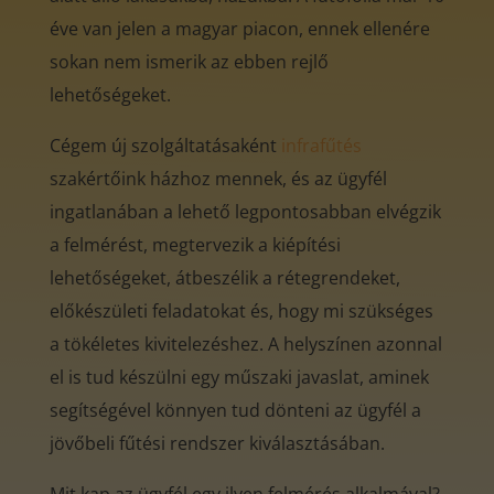
éve van jelen a magyar piacon, ennek ellenére
sokan nem ismerik az ebben rejlő
lehetőségeket.
Cégem új szolgáltatásaként
infrafűtés
szakértőink házhoz mennek, és az ügyfél
ingatlanában a lehető legpontosabban elvégzik
a felmérést, megtervezik a kiépítési
lehetőségeket, átbeszélik a rétegrendeket,
előkészületi feladatokat és, hogy mi szükséges
a tökéletes kivitelezéshez. A helyszínen azonnal
el is tud készülni egy műszaki javaslat, aminek
segítségével könnyen tud dönteni az ügyfél a
jövőbeli fűtési rendszer kiválasztásában.