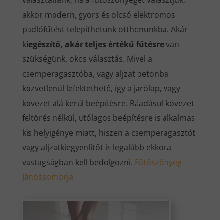
választanánk, ha a fűtőszőnyeget választjuk,
akkor modern, gyors és olcsó elektromos
padlófűtést telepíthetünk otthonunkba. Akár
k
iegészítő, akár teljes értékű fűtésre
van
szükségünk, okos választás. Mivel a
csemperagasztóba, vagy aljzat betonba
közvetlenül lefektethető, így a járólap, vagy
kövezet alá kerül beépítésre. Ráadásul kövezet
feltörés nélkül, utólagos beépítésre is alkalmas
kis helyigénye miatt, hiszen a csemperagasztót
vagy aljzatkiegyenlítőt is legalább ekkora
vastagságban kell bedolgozni.
Fűtőszőnyeg
Jánossomorja