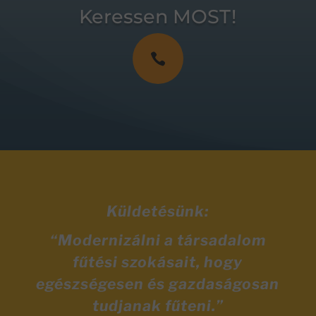
Keressen MOST!

Küldetésünk:
“Modernizálni a társadalom
fűtési szokásait, hogy
egészségesen és gazdaságosan
tudjanak fűteni.”