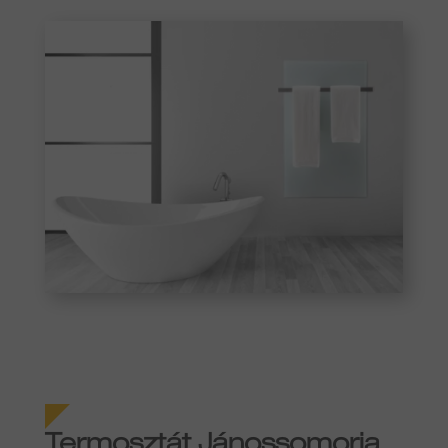
Termosztát Jánossomorja