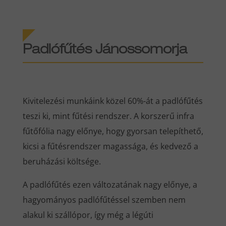
Padlófűtés Jánossomorja
Kivitelezési munkáink közel 60%-át a padlófűtés
teszi ki, mint fűtési rendszer. A korszerű infra
fűtőfólia nagy előnye, hogy gyorsan telepíthető,
kicsi a fűtésrendszer magassága, és kedvező a
beruházási költsége.
A padlófűtés ezen változatának nagy előnye, a
hagyományos padlófűtéssel szemben nem
alakul ki szállópor, így még a légúti