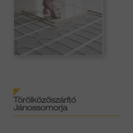
Törölközőszárító
Jánossomorja