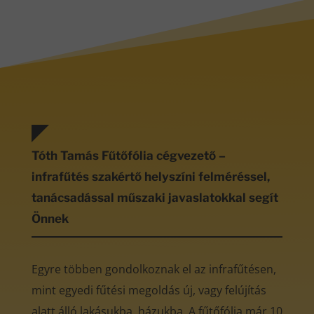
Tóth Tamás Fűtőfólia cégvezető –
infrafűtés szakértő helyszíni felméréssel,
tanácsadással műszaki javaslatokkal segít
Önnek
Egyre többen gondolkoznak el az infrafűtésen,
mint egyedi fűtési megoldás új, vagy felújítás
alatt álló lakásukba, házukba. A fűtőfólia már 10