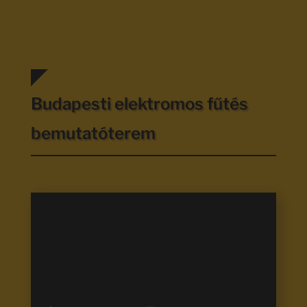
Budapesti elektromos fűtés
bemutatóterem