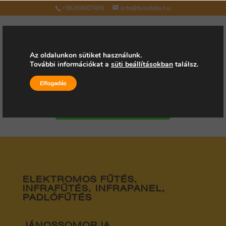
+36204007400
info@futofolia.hu
Az oldalunkon sütiket használunk.
További információkat a
süti beállításokban
találsz.
Válasszon oldalt
Elfogadás
Kérjen árajánlatot
ELEKTROMOS FŰTÉS,
INFRAFŰTÉS, INFRAPANEL,
PADLÓFŰTÉS