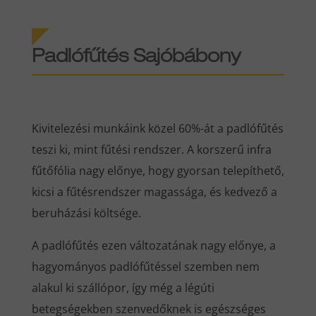
Padlófűtés Sajóbábony
Kivitelezési munkáink közel 60%-át a padlófűtés
teszi ki, mint fűtési rendszer. A korszerű infra
fűtőfólia nagy előnye, hogy gyorsan telepíthető,
kicsi a fűtésrendszer magassága, és kedvező a
beruházási költsége.
A padlófűtés ezen változatának nagy előnye, a
hagyományos padlófűtéssel szemben nem
alakul ki szállópor, így még a légúti
betegségekben szenvedőknek is egészséges