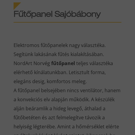
Fűtőpanel Sajóbábony
Elektromos fűtőpanelek nagy választéka.
Segítünk lakásának fűtés kialakításában.
NordArt Norvég
fűtőpanel
teljes választéka
elérhető kínálatunkban. Letisztult forma,
elegáns desig, komfortos meleg.
A fűtőpanel belsejében nincs ventilátor, hanem
a konvekciós elv alapján működik. A készülék
alján beáramlik a hideg levegő, áthalad a
fűtőbetéten és azt felmelegítve távozik a
helyiség légterébe. Amint a hőmérséklet elérte