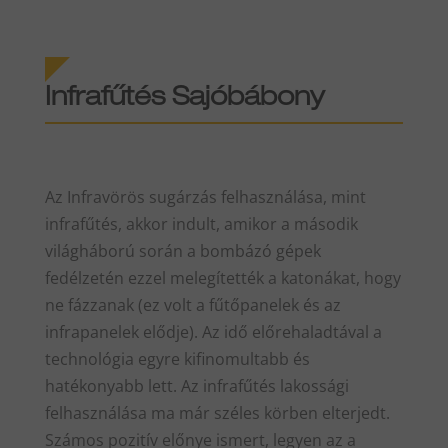
Infrafűtés Sajóbábony
Az Infravörös sugárzás felhasználása, mint
infrafűtés, akkor indult, amikor a második
világháború során a bombázó gépek
fedélzetén ezzel melegítették a katonákat, hogy
ne fázzanak (ez volt a fűtőpanelek és az
infrapanelek elődje). Az idő előrehaladtával a
technológia egyre kifinomultabb és
hatékonyabb lett. Az infrafűtés lakossági
felhasználása ma már széles körben elterjedt.
Számos pozitív előnye ismert, legyen az a