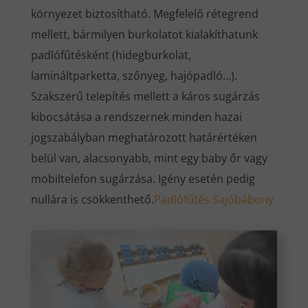
környezet biztosítható. Megfelelő rétegrend
mellett, bármilyen burkolatot kialakíthatunk
padlófűtésként (hidegburkolat,
lamináltparketta, szőnyeg, hajópadló…).
Szakszerű telepítés mellett a káros sugárzás
kibocsátása a rendszernek minden hazai
jogszabályban meghatározott határértéken
belül van, alacsonyabb, mint egy baby őr vagy
mobiltelefon sugárzása. Igény esetén pedig
nullára is csökkenthető.
Padlófűtés Sajóbábony