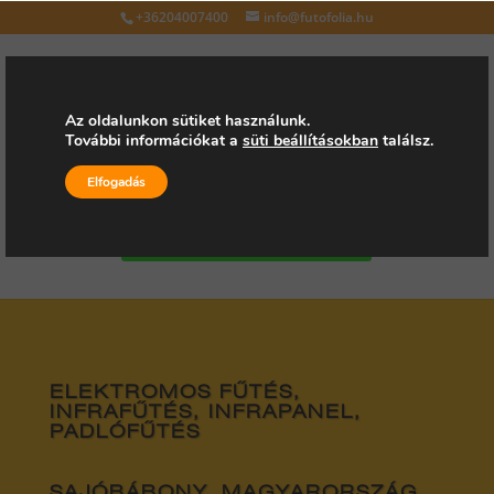
+36204007400
info@futofolia.hu
Az oldalunkon sütiket használunk.
További információkat a
süti beállításokban
találsz.
Válasszon oldalt
Elfogadás
Kérjen árajánlatot
ELEKTROMOS FŰTÉS,
INFRAFŰTÉS, INFRAPANEL,
PADLÓFŰTÉS