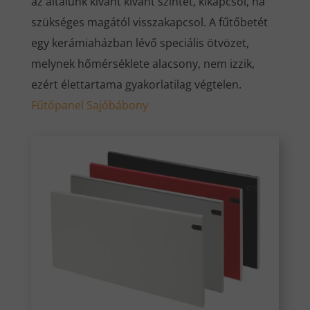
az általunk kívánt kívánt szintet, kikapcsol, ha
szükséges magától visszakapcsol. A fűtőbetét
egy kerámiaházban lévő speciális ötvözet,
melynek hőmérséklete alacsony, nem izzik,
ezért élettartama gyakorlatilag végtelen.
Fűtőpanel Sajóbábony