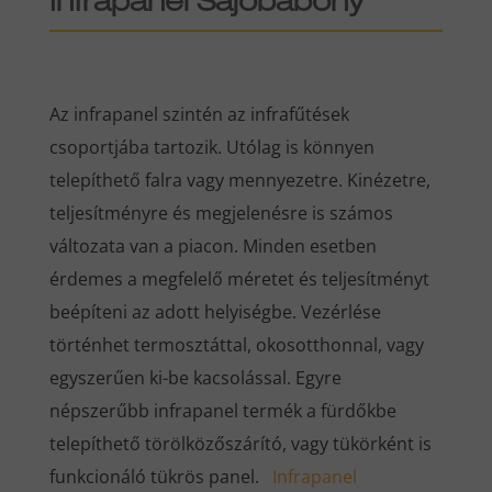
Infrapanel Sajóbábony
Az infrapanel szintén az infrafűtések
csoportjába tartozik. Utólag is könnyen
telepíthető falra vagy mennyezetre. Kinézetre,
teljesítményre és megjelenésre is számos
változata van a piacon. Minden esetben
érdemes a megfelelő méretet és teljesítményt
beépíteni az adott helyiségbe. Vezérlése
történhet termosztáttal, okosotthonnal, vagy
egyszerűen ki-be kacsolással. Egyre
népszerűbb infrapanel termék a fürdőkbe
telepíthető törölközőszárító, vagy tükörként is
funkcionáló tükrös panel.
Infrapanel