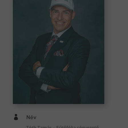

Név
Tóth Tamás – Fűtőfólia cégvezető