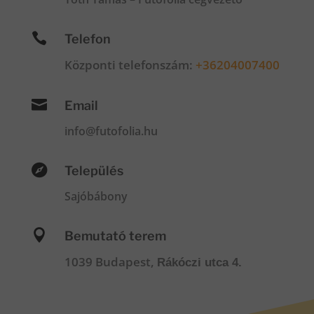

Telefon
Központi telefonszám:
+36204007400

Email
info@futofolia.hu

Település
Sajóbábony

Bemutató terem
1039 Budapest,
Rákóczi utca 4.