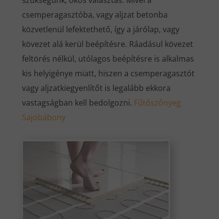
szükségünk, okos választás. Mivel a
csemperagasztóba, vagy aljzat betonba
közvetlenül lefektethető, így a járólap, vagy
kövezet alá kerül beépítésre. Ráadásul kövezet
feltörés nélkül, utólagos beépítésre is alkalmas
kis helyigénye miatt, hiszen a csemperagasztót
vagy aljzatkiegyenlítőt is legalább ekkora
vastagságban kell bedolgozni.
Fűtőszőnyeg
Sajóbábony