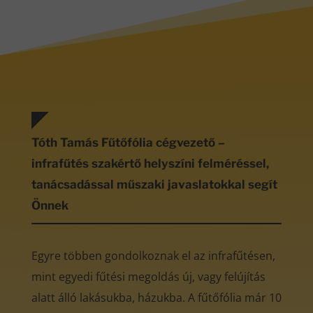
Tóth Tamás Fűtőfólia cégvezető –
infrafűtés szakértő helyszíni felméréssel,
tanácsadással műszaki javaslatokkal segít
Önnek
Egyre többen gondolkoznak el az infrafűtésen,
mint egyedi fűtési megoldás új, vagy felújítás
alatt álló lakásukba, házukba. A fűtőfólia már 10