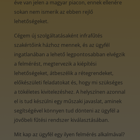
éve van jelen a magyar piacon, ennek ellenére
sokan nem ismerik az ebben rejlő
lehetőségeket.
Cégem új szolgáltatásaként infrafűtés
szakértőink házhoz mennek, és az ügyfél
ingatlanában a lehető legpontosabban elvégzik
a felmérést, megtervezik a kiépítési
lehetőségeket, átbeszélik a rétegrendeket,
előkészületi feladatokat és, hogy mi szükséges
a tökéletes kivitelezéshez. A helyszínen azonnal
el is tud készülni egy műszaki javaslat, aminek
segítségével könnyen tud dönteni az ügyfél a
jövőbeli fűtési rendszer kiválasztásában.
Mit kap az ügyfél egy ilyen felmérés alkalmával?