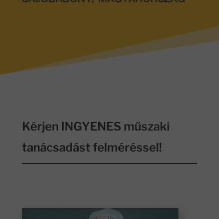
SAJÓBÁBONY, MAGYARORSZÁG
Kérjen INGYENES műszaki
tanácsadást felméréssel!