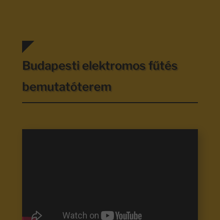
Budapesti elektromos fűtés
bemutatóterem