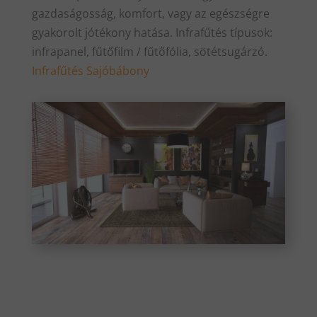
gazdaságosság, komfort, vagy az egészségre
gyakorolt jótékony hatása. Infrafűtés típusok:
infrapanel, fűtőfilm / fűtőfólia, sötétsugárzó.
Infrafűtés Sajóbábony