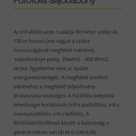
Fűtőfólia Sajóbábony
Az infrafűtés ezen családja fél méter széles és
100 m hosszú (ezt vágjuk a szóba
hosszúságának megfelelő méretre),
teljesítménye pedig 25w/m2 – 400 W/m2
terjed, figyelembe véve az épület
energiaveszteségét. A megfelelő komfort
eléréséhez a megfelelő teljesítmény
kiválasztása szükséges. A Fűtőfólia beépítési
lehetőségei korlátlanok (infra padlófűtés, infra
mennyezetfűtés, infra falfűtés). A
fűtőfóliák/fűtőfilmek között a különbség a
generációkban van (árak is tükrözik),