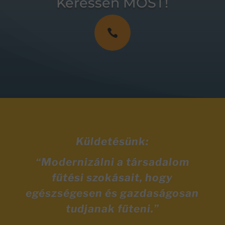
Keressen MOST!

Küldetésünk:
“Modernizálni a társadalom
fűtési szokásait, hogy
egészségesen és gazdaságosan
tudjanak fűteni.”