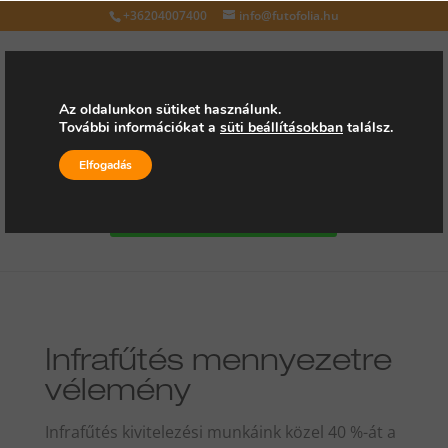
+36204007400
info@futofolia.hu
Az oldalunkon sütiket használunk.
További információkat a
süti beállításokban
találsz.
Válasszon oldalt
Elfogadás
Kérjen árajánlatot
Infrafűtés mennyezetre
vélemény
Infrafűtés kivitelezési munkáink közel 40 %-át a