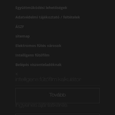
Együttműködési lehetőségek
Adatvédelmi tájékoztató / feltételek
ÁSZF
sitemap
Elektromos fűtés városok
Intelligens fűtőfilm
Belépés viszonteladóknak
<
intelligens fűtőfilm kalkulátor
Tovább
Ingyenes ajánlatkérés