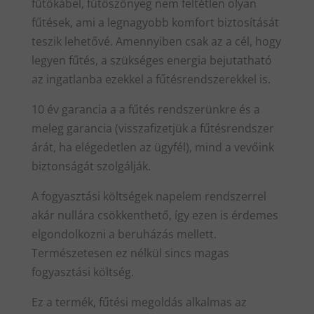
fűtőkábel, fűtőszőnyeg nem feltétlen olyan
fűtések, ami a legnagyobb komfort biztosítását
teszik lehetővé. Amennyiben csak az a cél, hogy
legyen fűtés, a szükséges energia bejutatható
az ingatlanba ezekkel a fűtésrendszerekkel is.
10 év garancia a a fűtés rendszerünkre és a
meleg garancia (visszafizetjük a fűtésrendszer
árát, ha elégedetlen az ügyfél), mind a vevőink
biztonságát szolgálják.
A fogyasztási költségek napelem rendszerrel
akár nullára csökkenthető, így ezen is érdemes
elgondolkozni a beruházás mellett.
Természetesen ez nélkül sincs magas
fogyasztási költség.
Ez a termék, fűtési megoldás alkalmas az