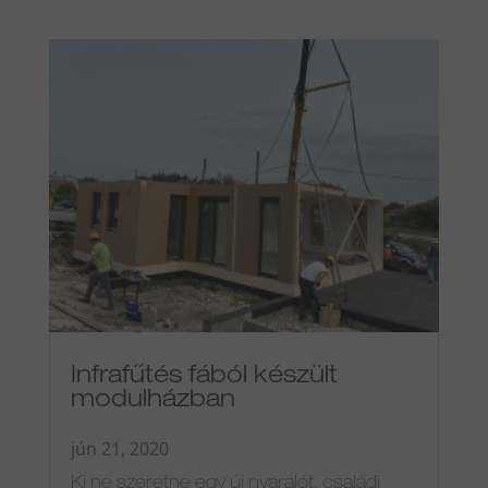
Infrafűtés fából készült
modulházban
jún 21, 2020
Ki ne szeretne egy új nyaralót, családi