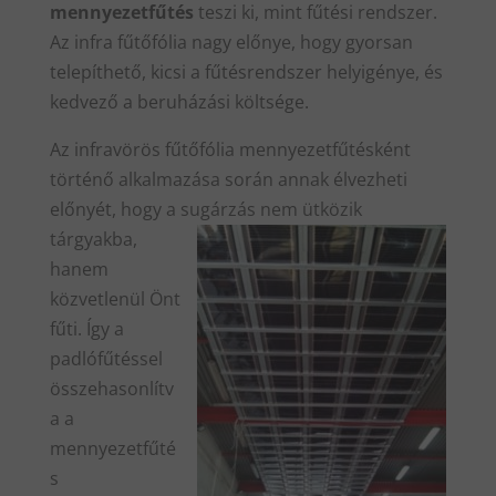
mennyezetfűtés
teszi ki, mint fűtési rendszer.
Az infra fűtőfólia nagy előnye, hogy gyorsan
telepíthető, kicsi a fűtésrendszer helyigénye, és
kedvező a beruházási költsége.
Az infravörös fűtőfólia mennyezetfűtésként
történő alkalmazása során annak élvezheti
előnyét, hogy a sugárzás nem
ütközik
tárgyakba,
hanem
közvetlenül Önt
fűti. Így a
padlófűtéssel
összehasonlítv
a a
mennyezetfűté
s