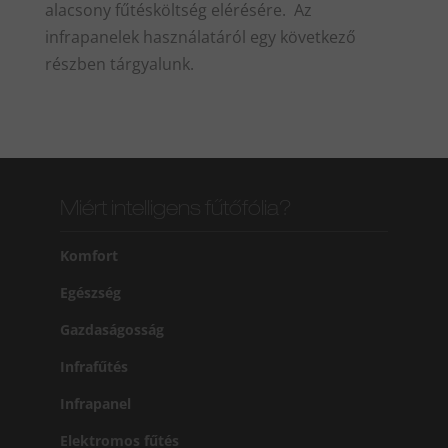
alacsony fűtésköltség elérésére. Az
infrapanelek használatáról egy következő
részben tárgyalunk.
Miért intelligens fűtőfólia?
Komfort
Egészség
Gazdaságosság
Infrafűtés
Infrapanel
Elektromos fűtés