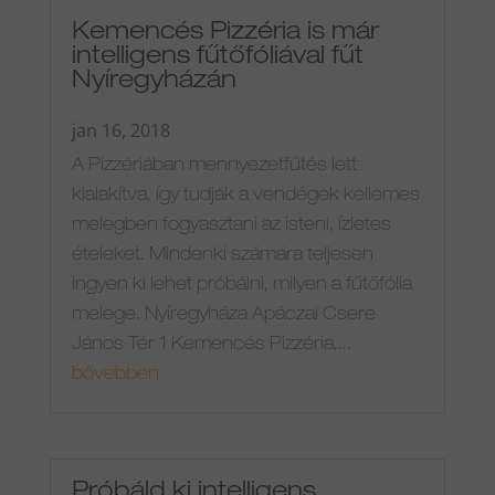
Kemencés Pizzéria is már
intelligens fűtőfóliával fűt
Nyíregyházán
jan 16, 2018
A Pizzériában mennyezetfűtés lett
kialakítva, így tudják a vendégek kellemes
melegben fogyasztani az isteni, ízletes
ételeket. Mindenki számára teljesen
ingyen ki lehet próbálni, milyen a fűtőfólia
melege. Nyíregyháza Apáczai Csere
János Tér 1 Kemencés Pizzéria,...
bővebben
Próbáld ki intelligens