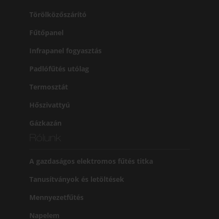
Törölközőszárító
Fűtőpanel
Infrapanel fogyasztás
Padlófűtés utólag
Termosztát
Hőszivattyú
Gázkazán
Rólunk
A gazdaságos elektromos fűtés titka
Tanusítványok és letöltések
Mennyezetfűtés
Napelem