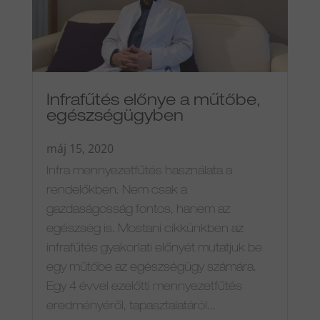
Infrafűtés előnye a műtőbe,
egészségügyben
máj 15, 2020
Infra mennyezetfűtés használata a
rendelőkben. Nem csak a
gazdaságosság fontos, hanem az
egészség is. Mostani cikkünkben az
infrafűtés gyakorlati előnyét mutatjuk be
egy műtőbe az egészségügy számára.
Egy 4 évvel ezelőtti mennyezetfűtés
eredményéről, tapasztalatáról...