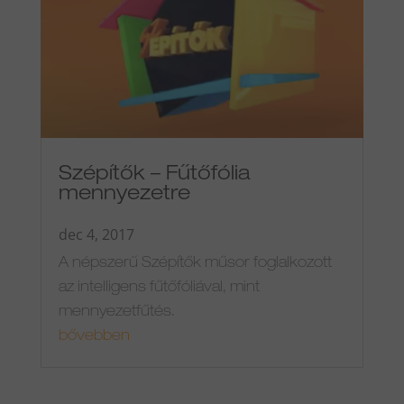
Szépítők – Fűtőfólia
mennyezetre
dec 4, 2017
A népszerű Szépítők műsor foglalkozott
az intelligens fűtőfóliával, mint
mennyezetfűtés.
bővebben