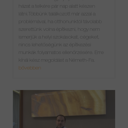
házat a telkére pár nap alatt készen
látni.Többünk találkozott már azzal a
problémával, ha otthonunktól távolabb
szerettünk volna építkezni, hogy nem
ismerjük a helyi szokásokat, cégeket,
nincs lehetőségünk az építkezési
munkák folyamatos ellenőrzésére. Erre
kínál kész megoldást a Németh-Fa.
bővebben