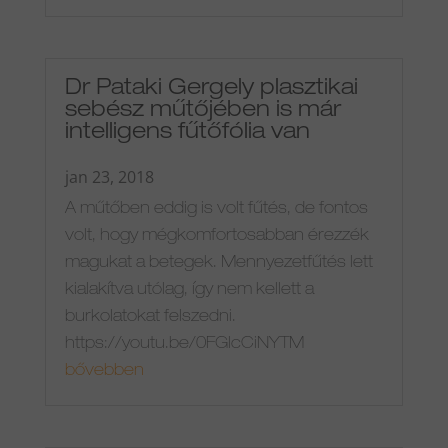
Dr Pataki Gergely plasztikai
sebész műtőjében is már
intelligens fűtőfólia van
jan 23, 2018
A műtőben eddig is volt fűtés, de fontos
volt, hogy mégkomfortosabban érezzék
magukat a betegek. Mennyezetfűtés lett
kialakítva utólag, így nem kellett a
burkolatokat felszedni.
https://youtu.be/0FGIcCiNYTM
bővebben