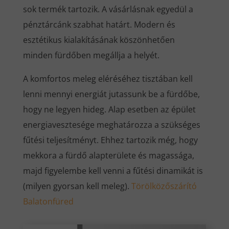
sok termék tartozik. A vásárlásnak egyedül a
pénztárcánk szabhat határt. Modern és
esztétikus kialakításának köszönhetően
minden fürdőben megállja a helyét.
A komfortos meleg eléréséhez tisztában kell
lenni mennyi energiát jutassunk be a fürdőbe,
hogy ne legyen hideg. Alap esetben az épület
energiavesztesége meghatározza a szükséges
fűtési teljesítményt. Ehhez tartozik még, hogy
mekkora a fürdő alapterülete és magassága,
majd figyelembe kell venni a fűtési dinamikát is
(milyen gyorsan kell meleg).
Törölközőszárító
Balatonfüred