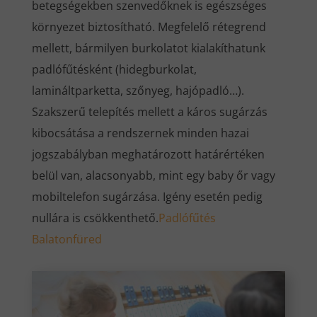
betegségekben szenvedőknek is egészséges
környezet biztosítható. Megfelelő rétegrend
mellett, bármilyen burkolatot kialakíthatunk
padlófűtésként (hidegburkolat,
lamináltparketta, szőnyeg, hajópadló…).
Szakszerű telepítés mellett a káros sugárzás
kibocsátása a rendszernek minden hazai
jogszabályban meghatározott határértéken
belül van, alacsonyabb, mint egy baby őr vagy
mobiltelefon sugárzása. Igény esetén pedig
nullára is csökkenthető.
Padlófűtés
Balatonfüred