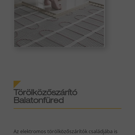
Törölközőszárító
Balatonfüred
Az elektromos törölközőszárítók családjába is