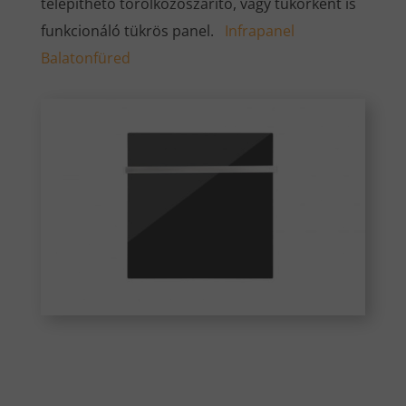
telepíthető törölközőszárító, vagy tükörként is
funkcionáló tükrös panel.
Infrapanel
Balatonfüred