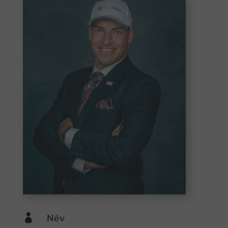

Név