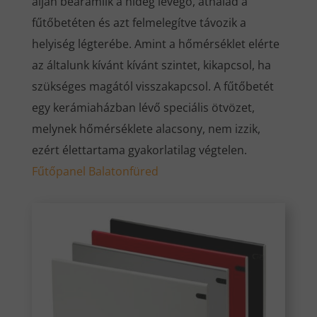
alján beáramlik a hideg levegő, áthalad a
fűtőbetéten és azt felmelegítve távozik a
helyiség légterébe. Amint a hőmérséklet elérte
az általunk kívánt kívánt szintet, kikapcsol, ha
szükséges magától visszakapcsol. A fűtőbetét
egy kerámiaházban lévő speciális ötvözet,
melynek hőmérséklete alacsony, nem izzik,
ezért élettartama gyakorlatilag végtelen.
Fűtőpanel Balatonfüred