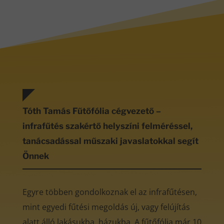
Tóth Tamás Fűtőfólia cégvezető –
infrafűtés szakértő helyszíni felméréssel,
tanácsadással műszaki javaslatokkal segít
Önnek
Egyre többen gondolkoznak el az infrafűtésen,
mint egyedi fűtési megoldás új, vagy felújítás
alatt álló lakásukba, házukba. A fűtőfólia már 10