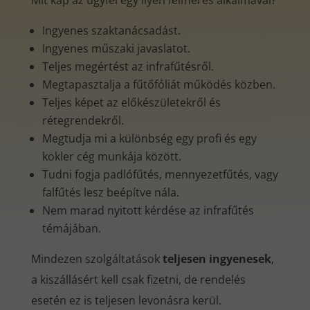
Mit kap az ügyfél egy ilyen felmérés alkalmával?
Ingyenes szaktanácsadást.
Ingyenes műszaki javaslatot.
Teljes megértést az infrafűtésről.
Megtapasztalja a fűtőfóliát működés közben.
Teljes képet az előkészületekről és
rétegrendekről.
Megtudja mi a különbség egy profi és egy
kokler cég munkája között.
Tudni fogja padlófűtés, mennyezetfűtés, vagy
falfűtés lesz beépítve nála.
Nem marad nyitott kérdése az infrafűtés
témájában.
Mindezen szolgáltatások
teljesen ingyenesek
,
a kiszállásért kell csak fizetni, de rendelés
esetén ez is teljesen levonásra kerül.