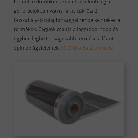
fűtőfóliák/fűtőfilmek között a különbség a
generációkban van (árak is tükrözik),
önszabályzó tulajdonsággal rendelkeznek-e a
termékek. Cégünk csak is a legmodernebb és
egyben legbiztonságosabb termékcsaládot
építi be ügyfeleinek.
Fűtőfólia Balatonfüred