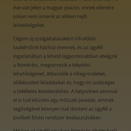
éve van jelen a magyar piacon, ennek ellenére
sokan nem ismerik az ebben rejlő
lehetőségeket.
Cégem új szolgáltatásaként infrafűtés
szakértőink házhoz mennek, és az ügyfél
ingatlanában a lehető legpontosabban elvégzik
a felmérést, megtervezik a kiépítési
lehetőségeket, átbeszélik a rétegrendeket,
előkészületi feladatokat és, hogy mi szükséges
a tökéletes kivitelezéshez. A helyszínen azonnal
el is tud készülni egy műszaki javaslat, aminek
segítségével könnyen tud dönteni az ügyfél a
jövőbeli fűtési rendszer kiválasztásában.