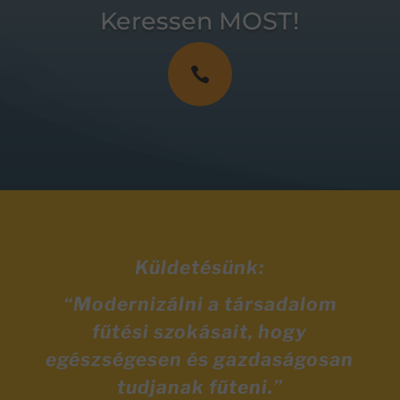
Keressen MOST!

Küldetésünk:
“Modernizálni a társadalom
fűtési szokásait, hogy
egészségesen és gazdaságosan
tudjanak fűteni.”