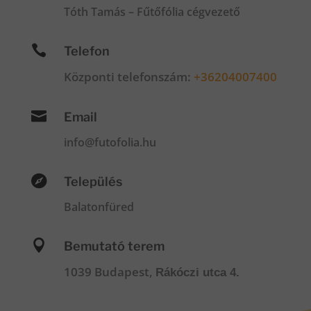
Tóth Tamás – Fűtőfólia cégvezető

Telefon
Központi telefonszám:
+36204007400

Email
info@futofolia.hu

Település
Balatonfüred

Bemutató terem
1039 Budapest,
Rákóczi utca 4.