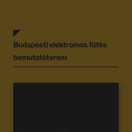
Budapesti elektromos fűtés
bemutatóterem