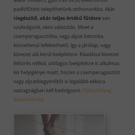
akkor modern, gyors és olcsó elektromos
padlófűtést telepíthetünk otthonunkba. Akár
k
iegészítő, akár teljes értékű fűtésre
van
szükségünk, okos választás. Mivel a
csemperagasztóba, vagy aljzat betonba
közvetlenül lefektethető, így a járólap, vagy
kövezet alá kerül beépítésre. Ráadásul kövezet
feltörés nélkül, utólagos beépítésre is alkalmas
kis helyigénye miatt, hiszen a csemperagasztót
vagy aljzatkiegyenlítőt is legalább ekkora
vastagságban kell bedolgozni.
Fűtőszőnyeg
Balatonfüred