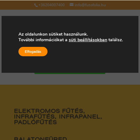
+36204007400
info@futofolia.hu
Az oldalunkon sütiket használunk.
További információkat a
süti beállításokban
találsz.
Válasszon oldalt
Elfogadás
Kérjen árajánlatot
ELEKTROMOS FŰTÉS,
INFRAFŰTÉS, INFRAPANEL,
PADLÓFŰTÉS