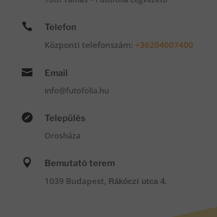

Telefon
Központi telefonszám:
+36204007400

Email
info@futofolia.hu

Település
Orosháza

Bemutató terem
1039 Budapest,
Rákóczi utca 4.