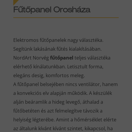
Fűtőpanel Orosháza
Elektromos fűtőpanelek nagy választéka.
Segítünk lakásának fűtés kialakításában.
NordArt Norvég
fűtőpanel
teljes választéka
elérhető kínálatunkban. Letisztult forma,
elegáns desig, komfortos meleg.
A fűtőpanel belsejében nincs ventilátor, hanem
a konvekciós elv alapján működik. A készülék
alján beáramlik a hideg levegő, áthalad a
fűtőbetéten és azt felmelegítve távozik a
helyiség légterébe. Amint a hőmérséklet elérte
az általunk kívánt kívánt szintet, kikapcsol, ha