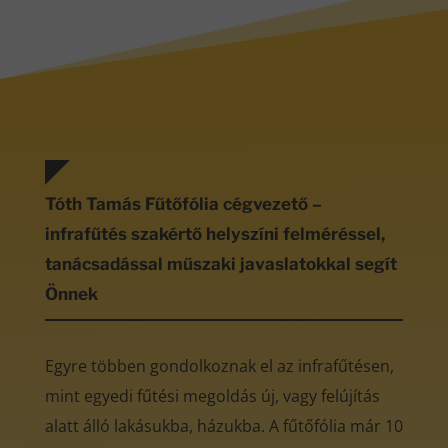
Tóth Tamás Fűtőfólia cégvezető –
infrafűtés szakértő helyszíni felméréssel,
tanácsadással műszaki javaslatokkal segít
Önnek
Egyre többen gondolkoznak el az infrafűtésen,
mint egyedi fűtési megoldás új, vagy felújítás
alatt álló lakásukba, házukba. A fűtőfólia már 10