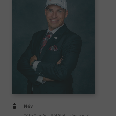

Név
Tóth Tamás – Fűtőfólia cégvezető