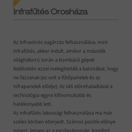
Infrafűtés
Orosháza
Az Infravörös sugárzás felhasználása, mint
infrafűtés, akkor indult, amikor a második
világháború során a bombázó gépek
fedélzetén ezzel melegítették a katonákat, hogy
ne fázzanak (ez volt a fűtőpanelek és az
infrapanelek elődje). Az idő előrehaladtával a
technológia egyre kifinomultabb és
hatékonyabb lett.
Az infrafűtés lakossági felhasználása ma már
széles körben elterjedt. Számos pozitív előnye
ismert, legyen az a gazdaságosság, komfort,