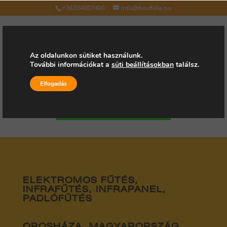
+36204007400
info@futofolia.hu
Az oldalunkon sütiket használunk.
További információkat a
süti beállításokban
találsz.
Válasszon oldalt
Elfogadás
Kérjen árajánlatot
ELEKTROMOS FŰTÉS,
INFRAFŰTÉS, INFRAPANEL,
PADLÓFŰTÉS