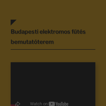
Budapesti elektromos fűtés
bemutatóterem