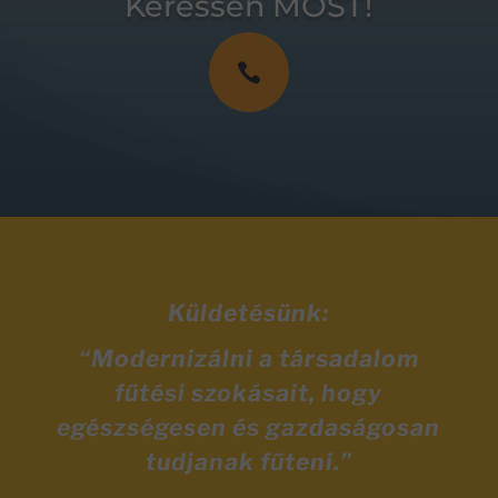
Keressen MOST!

Küldetésünk:
“Modernizálni a társadalom
fűtési szokásait, hogy
egészségesen és gazdaságosan
tudjanak fűteni.”