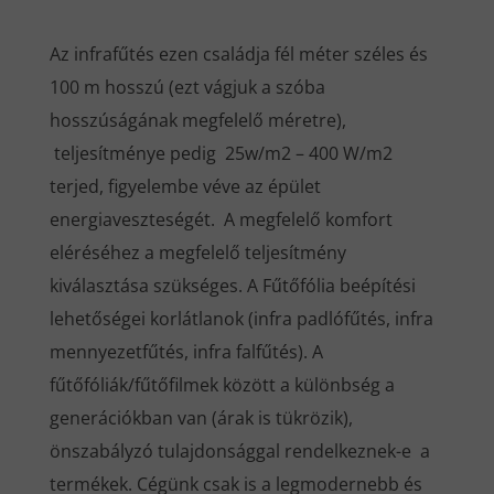
Az infrafűtés ezen családja fél méter széles és
100 m hosszú (ezt vágjuk a szóba
hosszúságának megfelelő méretre),
teljesítménye pedig 25w/m2 – 400 W/m2
terjed, figyelembe véve az épület
energiaveszteségét. A megfelelő komfort
eléréséhez a megfelelő teljesítmény
kiválasztása szükséges. A Fűtőfólia beépítési
lehetőségei korlátlanok (infra padlófűtés, infra
mennyezetfűtés, infra falfűtés). A
fűtőfóliák/fűtőfilmek között a különbség a
generációkban van (árak is tükrözik),
önszabályzó tulajdonsággal rendelkeznek-e a
termékek. Cégünk csak is a legmodernebb és