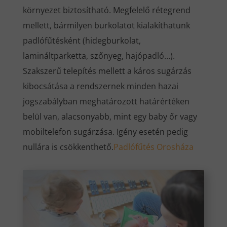
környezet biztosítható. Megfelelő rétegrend
mellett, bármilyen burkolatot kialakíthatunk
padlófűtésként (hidegburkolat,
lamináltparketta, szőnyeg, hajópadló…).
Szakszerű telepítés mellett a káros sugárzás
kibocsátása a rendszernek minden hazai
jogszabályban meghatározott határértéken
belül van, alacsonyabb, mint egy baby őr vagy
mobiltelefon sugárzása. Igény esetén pedig
nullára is csökkenthető.
Padlófűtés Orosháza