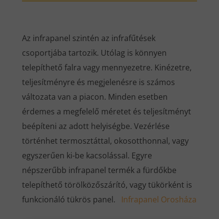
Az infrapanel szintén az infrafűtések
csoportjába tartozik. Utólag is könnyen
telepíthető falra vagy mennyezetre. Kinézetre,
teljesítményre és megjelenésre is számos
változata van a piacon. Minden esetben
érdemes a megfelelő méretet és teljesítményt
beépíteni az adott helyiségbe. Vezérlése
történhet termosztáttal, okosotthonnal, vagy
egyszerűen ki-be kacsolással. Egyre
népszerűbb infrapanel termék a fürdőkbe
telepíthető törölközőszárító, vagy tükörként is
funkcionáló tükrös panel.
Infrapanel Orosháza