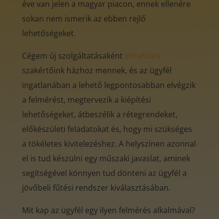
éve van jelen a magyar piacon, ennek ellenére
sokan nem ismerik az ebben rejlő
lehetőségeket.
Cégem új szolgáltatásaként
infrafűtés
szakértőink házhoz mennek, és az ügyfél
ingatlanában a lehető legpontosabban elvégzik
a felmérést, megtervezik a kiépítési
lehetőségeket, átbeszélik a rétegrendeket,
előkészületi feladatokat és, hogy mi szükséges
a tökéletes kivitelezéshez. A helyszínen azonnal
el is tud készülni egy műszaki javaslat, aminek
segítségével könnyen tud dönteni az ügyfél a
jövőbeli fűtési rendszer kiválasztásában.
Mit kap az ügyfél egy ilyen felmérés alkalmával?