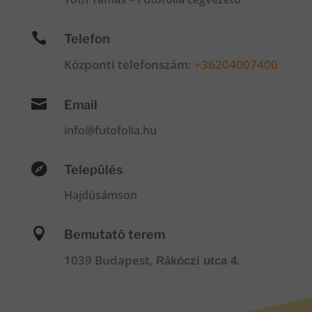

Telefon
Központi telefonszám:
+36204007400

Email
info@futofolia.hu

Település
Hajdúsámson

Bemutató terem
1039 Budapest,
Rákóczi utca 4.