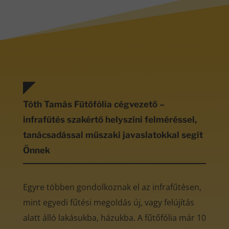
Tóth Tamás Fűtőfólia cégvezető –
infrafűtés szakértő helyszíni felméréssel,
tanácsadással műszaki javaslatokkal segít
Önnek
Egyre többen gondolkoznak el az infrafűtésen,
mint egyedi fűtési megoldás új, vagy felújítás
alatt álló lakásukba, házukba. A fűtőfólia már 10