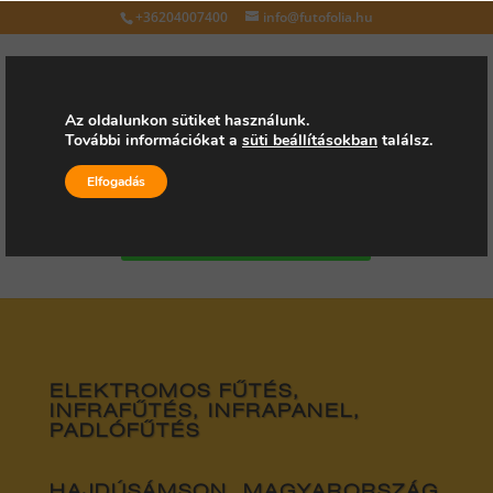
+36204007400
info@futofolia.hu
Az oldalunkon sütiket használunk.
További információkat a
süti beállításokban
találsz.
Válasszon oldalt
Elfogadás
Kérjen árajánlatot
ELEKTROMOS FŰTÉS,
INFRAFŰTÉS, INFRAPANEL,
PADLÓFŰTÉS