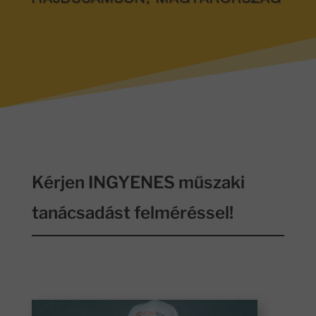
HAJDÚSÁMSON, MAGYARORSZÁG
Kérjen INGYENES műszaki
tanácsadást felméréssel!