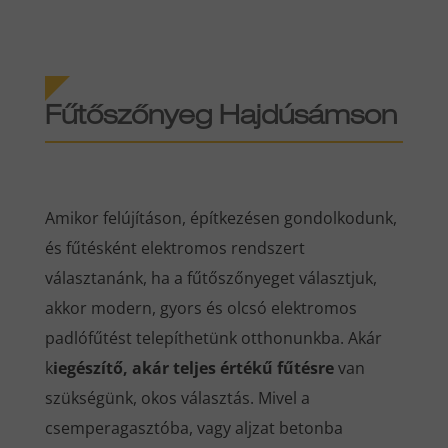
Fűtőszőnyeg Hajdúsámson
Amikor felújításon, építkezésen gondolkodunk,
és fűtésként elektromos rendszert
választanánk, ha a fűtőszőnyeget választjuk,
akkor modern, gyors és olcsó elektromos
padlófűtést telepíthetünk otthonunkba. Akár
k
iegészítő, akár teljes értékű fűtésre
van
szükségünk, okos választás. Mivel a
csemperagasztóba, vagy aljzat betonba