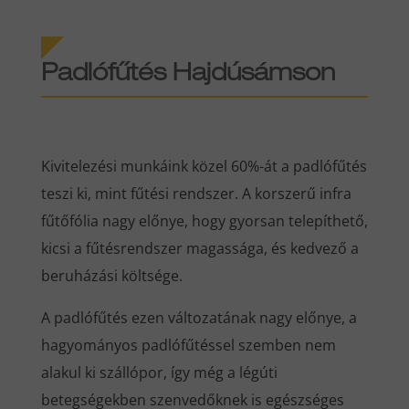
Padlófűtés Hajdúsámson
Kivitelezési munkáink közel 60%-át a padlófűtés
teszi ki, mint fűtési rendszer. A korszerű infra
fűtőfólia nagy előnye, hogy gyorsan telepíthető,
kicsi a fűtésrendszer magassága, és kedvező a
beruházási költsége.
A padlófűtés ezen változatának nagy előnye, a
hagyományos padlófűtéssel szemben nem
alakul ki szállópor, így még a légúti
betegségekben szenvedőknek is egészséges