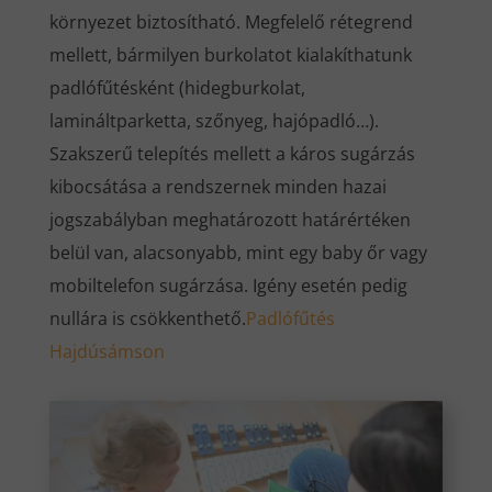
környezet biztosítható. Megfelelő rétegrend
mellett, bármilyen burkolatot kialakíthatunk
padlófűtésként (hidegburkolat,
lamináltparketta, szőnyeg, hajópadló…).
Szakszerű telepítés mellett a káros sugárzás
kibocsátása a rendszernek minden hazai
jogszabályban meghatározott határértéken
belül van, alacsonyabb, mint egy baby őr vagy
mobiltelefon sugárzása. Igény esetén pedig
nullára is csökkenthető.
Padlófűtés
Hajdúsámson