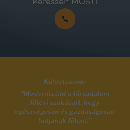
Keressen MOST!

Küldetésünk:
“Modernizálni a társadalom
fűtési szokásait, hogy
egészségesen és gazdaságosan
tudjanak fűteni.”