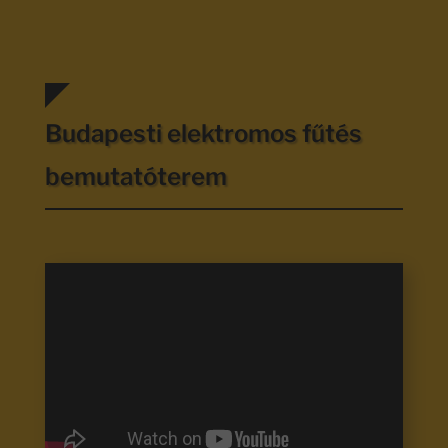
Budapesti elektromos fűtés
bemutatóterem