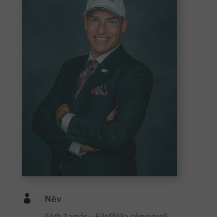

Név
Tóth Tamás – Fűtőfólia cégvezető