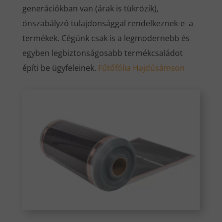
generációkban van (árak is tükrözik),
önszabályzó tulajdonsággal rendelkeznek-e a
termékek. Cégünk csak is a legmodernebb és
egyben legbiztonságosabb termékcsaládot
építi be ügyfeleinek.
Fűtőfólia Hajdúsámson