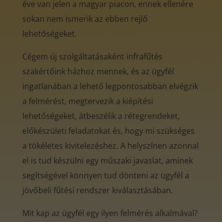
éve van jelen a magyar piacon, ennek ellenére
sokan nem ismerik az ebben rejlő
lehetőségeket.
Cégem új szolgáltatásaként infrafűtés
szakértőink házhoz mennek, és az ügyfél
ingatlanában a lehető legpontosabban elvégzik
a felmérést, megtervezik a kiépítési
lehetőségeket, átbeszélik a rétegrendeket,
előkészületi feladatokat és, hogy mi szükséges
a tökéletes kivitelezéshez. A helyszínen azonnal
el is tud készülni egy műszaki javaslat, aminek
segítségével könnyen tud dönteni az ügyfél a
jövőbeli fűtési rendszer kiválasztásában.
Mit kap az ügyfél egy ilyen felmérés alkalmával?