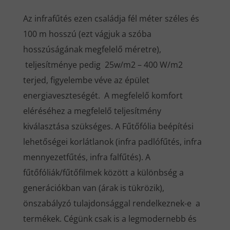
Az infrafűtés ezen családja fél méter széles és
100 m hosszú (ezt vágjuk a szóba
hosszúságának megfelelő méretre),
teljesítménye pedig 25w/m2 – 400 W/m2
terjed, figyelembe véve az épület
energiaveszteségét. A megfelelő komfort
eléréséhez a megfelelő teljesítmény
kiválasztása szükséges. A Fűtőfólia beépítési
lehetőségei korlátlanok (infra padlófűtés, infra
mennyezetfűtés, infra falfűtés). A
fűtőfóliák/fűtőfilmek között a különbség a
generációkban van (árak is tükrözik),
önszabályzó tulajdonsággal rendelkeznek-e a
termékek. Cégünk csak is a legmodernebb és