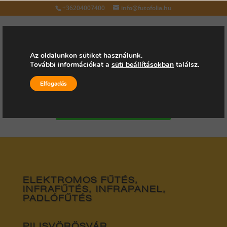
+36204007400
info@futofolia.hu
Az oldalunkon sütiket használunk.
További információkat a
süti beállításokban
találsz.
Válasszon oldalt
Elfogadás
Kérjen árajánlatot
ELEKTROMOS FŰTÉS,
INFRAFŰTÉS, INFRAPANEL,
PADLÓFŰTÉS