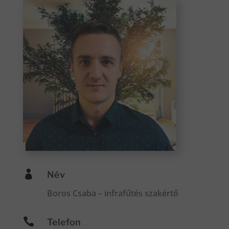

Név
Boros Csaba – infrafűtés szakértő

Telefon