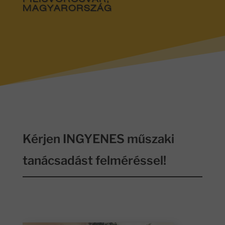
PILISVÖRÖSVÁR,
MAGYARORSZÁG
Kérjen INGYENES műszaki
tanácsadást felméréssel!