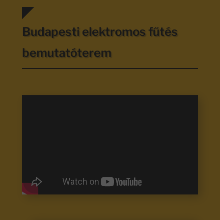
Budapesti elektromos fűtés
bemutatóterem