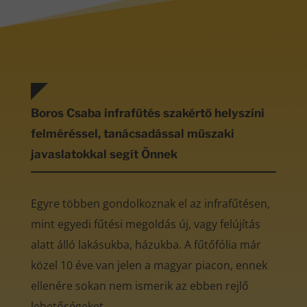
Boros Csaba infrafűtés szakértő helyszíni
felméréssel, tanácsadással műszaki
javaslatokkal segít Önnek
Egyre többen gondolkoznak el az infrafűtésen,
mint egyedi fűtési megoldás új, vagy felújítás
alatt álló lakásukba, házukba. A fűtőfólia már
közel 10 éve van jelen a magyar piacon, ennek
ellenére sokan nem ismerik az ebben rejlő
lehetőségeket.