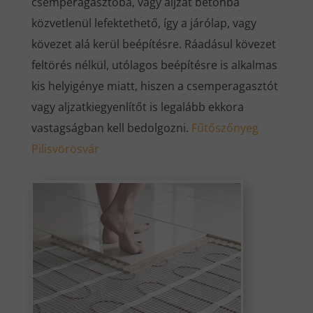
csemperagasztóba, vagy aljzat betonba
közvetlenül lefektethető, így a járólap, vagy
kövezet alá kerül beépítésre. Ráadásul kövezet
feltörés nélkül, utólagos beépítésre is alkalmas
kis helyigénye miatt, hiszen a csemperagasztót
vagy aljzatkiegyenlítőt is legalább ekkora
vastagságban kell bedolgozni.
Fűtőszőnyeg
Pilisvörösvár