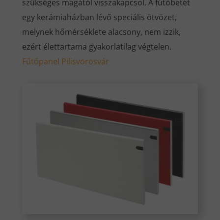
szükséges magától visszakapcsol. A fűtőbetét
egy kerámiaházban lévő speciális ötvözet,
melynek hőmérséklete alacsony, nem izzik,
ezért élettartama gyakorlatilag végtelen.
Fűtőpanel Pilisvörösvár