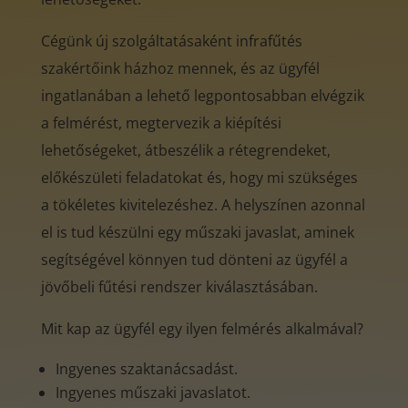
Cégünk új szolgáltatásaként infrafűtés
szakértőink házhoz mennek, és az ügyfél
ingatlanában a lehető legpontosabban elvégzik
a felmérést, megtervezik a kiépítési
lehetőségeket, átbeszélik a rétegrendeket,
előkészületi feladatokat és, hogy mi szükséges
a tökéletes kivitelezéshez. A helyszínen azonnal
el is tud készülni egy műszaki javaslat, aminek
segítségével könnyen tud dönteni az ügyfél a
jövőbeli fűtési rendszer kiválasztásában.
Mit kap az ügyfél egy ilyen felmérés alkalmával?
Ingyenes szaktanácsadást.
Ingyenes műszaki javaslatot.