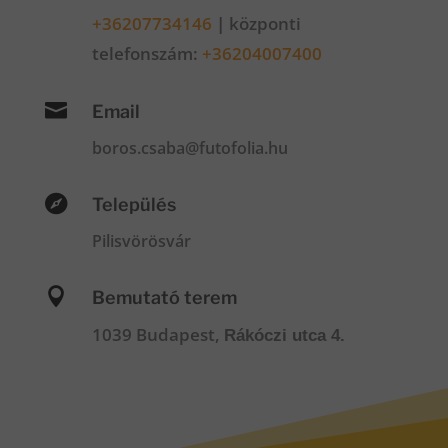
+36207734146
|
központi
telefonszám:
+36204007400

Email
boros.csaba@futofolia.hu

Település
Pilisvörösvár

Bemutató terem
1039 Budapest,
Rákóczi utca 4.