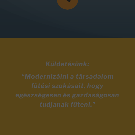
Küldetésünk:
“Modernizálni a társadalom
fűtési szokásait, hogy
egészségesen és gazdaságosan
tudjanak fűteni.”