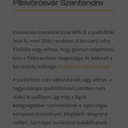
Pilisvörösvár Szentendre
Kivitelezési munkáink közel 60%-át a padlófűtés
teszi ki, mint fűtési rendszer. A korszerű infra
fűtőfólia nagy előnye, hogy gyorsan telepíthető,
kicsi a fűtésrendszer magassága, és kedvező a
beruházási költsége.
Padlófűtés Pilisvörösvár
A padlófűtés ezen változatának nagy előnye, a
hagyományos padlófűtéssel szemben nem
alakul ki szállópor, így még a légúti
betegségekben szenvedőknek is egészséges
környezet biztosítható. Megfelelő rétegrend
mellett, bármilyen burkolatot kialakíthatunk