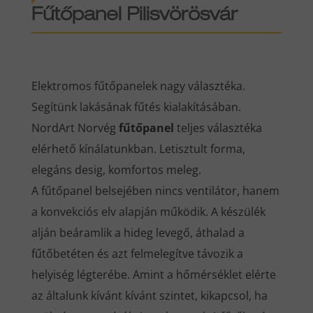
Fűtőpanel Pilisvörösvár
Elektromos fűtőpanelek nagy választéka.
Segítünk lakásának fűtés kialakításában.
NordArt Norvég
fűtőpanel
teljes választéka
elérhető kínálatunkban. Letisztult forma,
elegáns desig, komfortos meleg.
A fűtőpanel belsejében nincs ventilátor, hanem
a konvekciós elv alapján működik. A készülék
alján beáramlik a hideg levegő, áthalad a
fűtőbetéten és azt felmelegítve távozik a
helyiség légterébe. Amint a hőmérséklet elérte
az általunk kívánt kívánt szintet, kikapcsol, ha