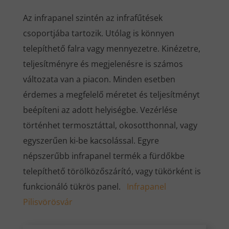
Az infrapanel szintén az infrafűtések
csoportjába tartozik. Utólag is könnyen
telepíthető falra vagy mennyezetre. Kinézetre,
teljesítményre és megjelenésre is számos
változata van a piacon. Minden esetben
érdemes a megfelelő méretet és teljesítményt
beépíteni az adott helyiségbe. Vezérlése
történhet termosztáttal, okosotthonnal, vagy
egyszerűen ki-be kacsolással. Egyre
népszerűbb infrapanel termék a fürdőkbe
telepíthető törölközőszárító, vagy tükörként is
funkcionáló tükrös panel.
Infrapanel
Pilisvörösvár