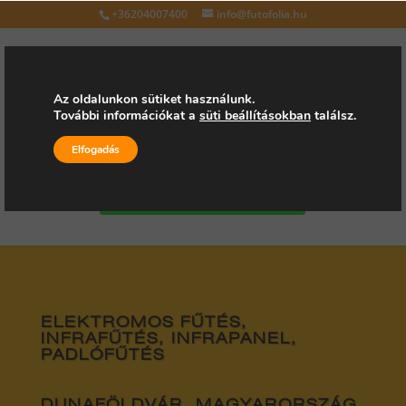
+36204007400
info@futofolia.hu
Az oldalunkon sütiket használunk.
További információkat a
süti beállításokban
találsz.
Válasszon oldalt
Elfogadás
Kérjen árajánlatot
ELEKTROMOS FŰTÉS,
INFRAFŰTÉS, INFRAPANEL,
PADLÓFŰTÉS