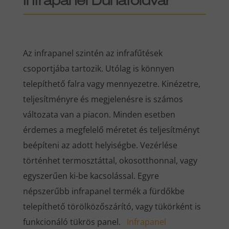
Infrapanel Dunaföldvár
Az infrapanel szintén az infrafűtések
csoportjába tartozik. Utólag is könnyen
telepíthető falra vagy mennyezetre. Kinézetre,
teljesítményre és megjelenésre is számos
változata van a piacon. Minden esetben
érdemes a megfelelő méretet és teljesítményt
beépíteni az adott helyiségbe. Vezérlése
történhet termosztáttal, okosotthonnal, vagy
egyszerűen ki-be kacsolással. Egyre
népszerűbb infrapanel termék a fürdőkbe
telepíthető törölközőszárító, vagy tükörként is
funkcionáló tükrös panel.
Infrapanel