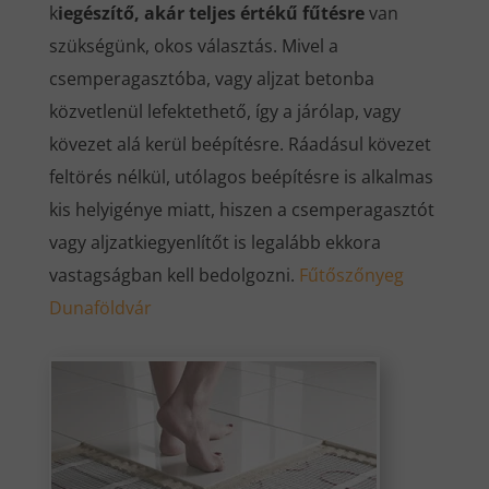
k
iegészítő, akár teljes értékű fűtésre
van
szükségünk, okos választás. Mivel a
csemperagasztóba, vagy aljzat betonba
közvetlenül lefektethető, így a járólap, vagy
kövezet alá kerül beépítésre. Ráadásul kövezet
feltörés nélkül, utólagos beépítésre is alkalmas
kis helyigénye miatt, hiszen a csemperagasztót
vagy aljzatkiegyenlítőt is legalább ekkora
vastagságban kell bedolgozni.
Fűtőszőnyeg
Dunaföldvár