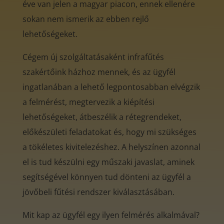
éve van jelen a magyar piacon, ennek ellenére
sokan nem ismerik az ebben rejlő
lehetőségeket.
Cégem új szolgáltatásaként infrafűtés
szakértőink házhoz mennek, és az ügyfél
ingatlanában a lehető legpontosabban elvégzik
a felmérést, megtervezik a kiépítési
lehetőségeket, átbeszélik a rétegrendeket,
előkészületi feladatokat és, hogy mi szükséges
a tökéletes kivitelezéshez. A helyszínen azonnal
el is tud készülni egy műszaki javaslat, aminek
segítségével könnyen tud dönteni az ügyfél a
jövőbeli fűtési rendszer kiválasztásában.
Mit kap az ügyfél egy ilyen felmérés alkalmával?