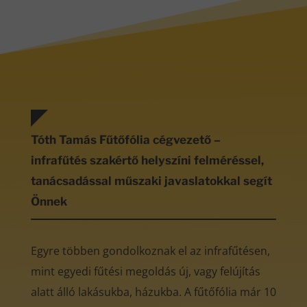
Tóth Tamás Fűtőfólia cégvezető –
infrafűtés szakértő helyszíni felméréssel,
tanácsadással műszaki javaslatokkal segít
Önnek
Egyre többen gondolkoznak el az infrafűtésen,
mint egyedi fűtési megoldás új, vagy felújítás
alatt álló lakásukba, házukba. A fűtőfólia már 10