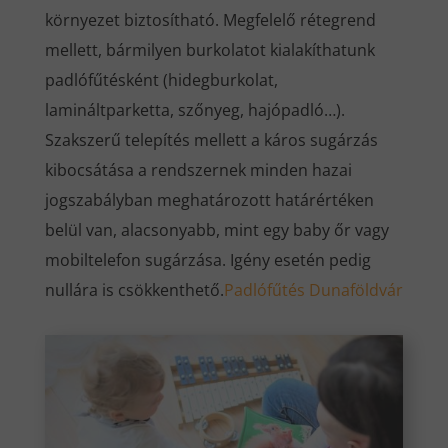
környezet biztosítható. Megfelelő rétegrend
mellett, bármilyen burkolatot kialakíthatunk
padlófűtésként (hidegburkolat,
lamináltparketta, szőnyeg, hajópadló…).
Szakszerű telepítés mellett a káros sugárzás
kibocsátása a rendszernek minden hazai
jogszabályban meghatározott határértéken
belül van, alacsonyabb, mint egy baby őr vagy
mobiltelefon sugárzása. Igény esetén pedig
nullára is csökkenthető.
Padlófűtés Dunaföldvár