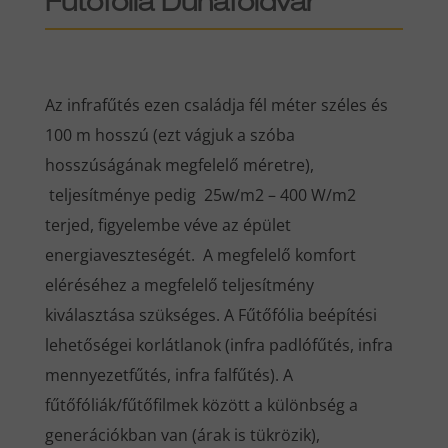
Fűtőfólia Dunaföldvár
Az infrafűtés ezen családja fél méter széles és
100 m hosszú (ezt vágjuk a szóba
hosszúságának megfelelő méretre),
teljesítménye pedig 25w/m2 – 400 W/m2
terjed, figyelembe véve az épület
energiaveszteségét. A megfelelő komfort
eléréséhez a megfelelő teljesítmény
kiválasztása szükséges. A Fűtőfólia beépítési
lehetőségei korlátlanok (infra padlófűtés, infra
mennyezetfűtés, infra falfűtés). A
fűtőfóliák/fűtőfilmek között a különbség a
generációkban van (árak is tükrözik),