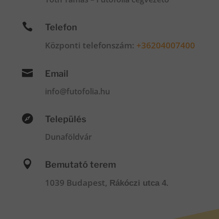

Telefon
Központi telefonszám:
+36204007400

Email
info@futofolia.hu

Település
Dunaföldvár

Bemutató terem
1039 Budapest,
Rákóczi utca 4.