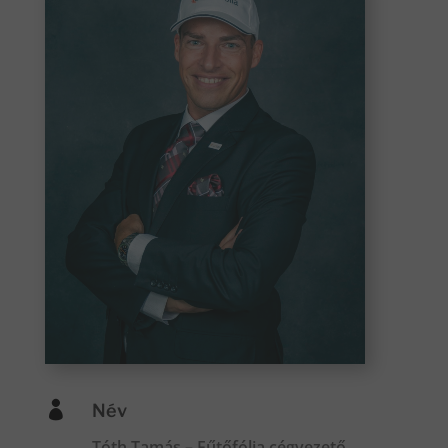

Név
Tóth Tamás – Fűtőfólia cégvezető