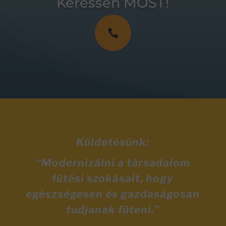
Keressen MOST!

Küldetésünk:
“Modernizálni a társadalom
fűtési szokásait, hogy
egészségesen és gazdaságosan
tudjanak fűteni.”