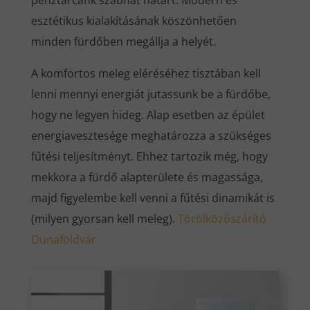
pénztárcánk szabhat határt. Modern és
esztétikus kialakításának köszönhetően
minden fürdőben megállja a helyét.
A komfortos meleg eléréséhez tisztában kell
lenni mennyi energiát jutassunk be a fürdőbe,
hogy ne legyen hideg. Alap esetben az épület
energiavesztesége meghatározza a szükséges
fűtési teljesítményt. Ehhez tartozik még, hogy
mekkora a fürdő alapterülete és magassága,
majd figyelembe kell venni a fűtési dinamikát is
(milyen gyorsan kell meleg).
Törölközőszárító
Dunaföldvár