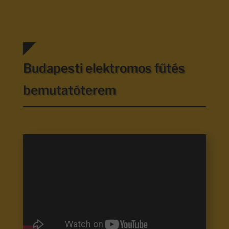
Budapesti elektromos fűtés
bemutatóterem