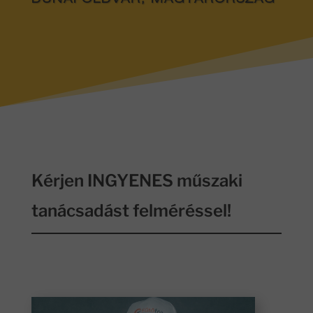
DUNAFÖLDVÁR, MAGYARORSZÁG
Kérjen INGYENES műszaki
tanácsadást felméréssel!