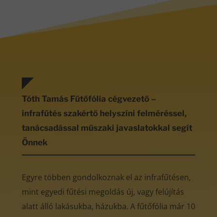
Tóth Tamás Fűtőfólia cégvezető –
infrafűtés szakértő helyszíni felméréssel,
tanácsadással műszaki javaslatokkal segít
Önnek
Egyre többen gondolkoznak el az infrafűtésen,
mint egyedi fűtési megoldás új, vagy felújítás
alatt álló lakásukba, házukba. A fűtőfólia már 10