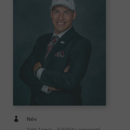

Név
Tóth Tamás – Fűtőfólia cégvezető