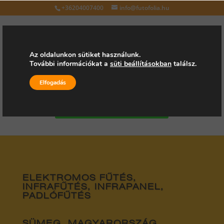
+36204007400
info@futofolia.hu
Az oldalunkon sütiket használunk.
További információkat a
süti beállításokban
találsz.
Válasszon oldalt
Elfogadás
Kérjen árajánlatot
ELEKTROMOS FŰTÉS,
INFRAFŰTÉS, INFRAPANEL,
PADLÓFŰTÉS