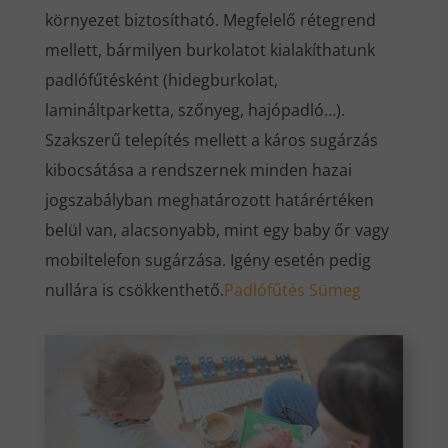
környezet biztosítható. Megfelelő rétegrend
mellett, bármilyen burkolatot kialakíthatunk
padlófűtésként (hidegburkolat,
lamináltparketta, szőnyeg, hajópadló…).
Szakszerű telepítés mellett a káros sugárzás
kibocsátása a rendszernek minden hazai
jogszabályban meghatározott határértéken
belül van, alacsonyabb, mint egy baby őr vagy
mobiltelefon sugárzása. Igény esetén pedig
nullára is csökkenthető.
Padlófűtés Sümeg