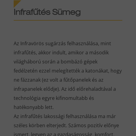
Infrafűtés Sümeg
Az Infravörös sugárzás felhasználása, mint
infrafűtés, akkor indult, amikor a második
világháború során a bombázó gépek
fedélzetén ezzel melegítették a katonákat, hogy
ne fázzanak (ez volt a fűtőpanelek és az
infrapanelek elődje). Az idő előrehaladtával a
technológia egyre kifinomultabb és
hatékonyabb lett.
Az infrafűtés lakossági felhasználása ma már
széles körben elterjedt. Számos pozitív előnye
ismert, legyen az a gazdaságosság, komfort,