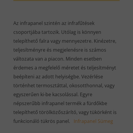
Az infrapanel szintén az infrafűtések
csoportjába tartozik. Utólag is könnyen
telepíthető falra vagy mennyezetre. Kinézetre,
teljesítményre és megjelenésre is számos
változata van a piacon. Minden esetben
érdemes a megfelelő méretet és teljesítményt
beépíteni az adott helyiségbe. Vezérlése
történhet termosztáttal, okosotthonnal, vagy
egyszerűen ki-be kacsolással. Egyre
népszerűbb infrapanel termék a fürdőkbe
telepíthető törölközőszárító, vagy tükörként is
funkcionáló tükrös panel.
Infrapanel Sümeg