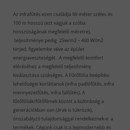
Az infrafűtés ezen családja fél méter széles és
100 m hosszú (ezt vágjuk a szóba
hosszúságának megfelelő méretre),
teljesítménye pedig 25w/m2 – 400 W/m2
terjed, figyelembe véve az épület
energiaveszteségét. A megfelelő komfort
eléréséhez a megfelelő teljesítmény
kiválasztása szükséges. A Fűtőfólia beépítési
lehetőségei korlátlanok (infra padlófűtés, infra
mennyezetfűtés, infra falfűtés). A
fűtőfóliák/fűtőfilmek között a különbség a
generációkban van (árak is tükrözik),
önszabályzó tulajdonsággal rendelkeznek-e a
termékek. Cégünk csak is a legmodernebb és