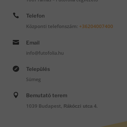

Telefon
Központi telefonszám:
+36204007400

Email
info@futofolia.hu

Település
Sümeg

Bemutató terem
1039 Budapest,
Rákóczi utca 4.