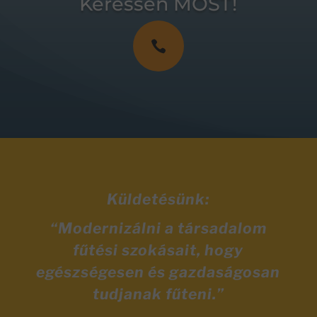
Keressen MOST!

Küldetésünk:
“Modernizálni a társadalom
fűtési szokásait, hogy
egészségesen és gazdaságosan
tudjanak fűteni.”