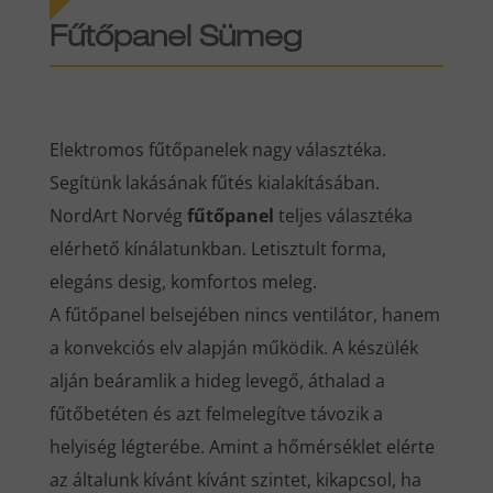
Fűtőpanel Sümeg
Elektromos fűtőpanelek nagy választéka.
Segítünk lakásának fűtés kialakításában.
NordArt Norvég
fűtőpanel
teljes választéka
elérhető kínálatunkban. Letisztult forma,
elegáns desig, komfortos meleg.
A fűtőpanel belsejében nincs ventilátor, hanem
a konvekciós elv alapján működik. A készülék
alján beáramlik a hideg levegő, áthalad a
fűtőbetéten és azt felmelegítve távozik a
helyiség légterébe. Amint a hőmérséklet elérte
az általunk kívánt kívánt szintet, kikapcsol, ha