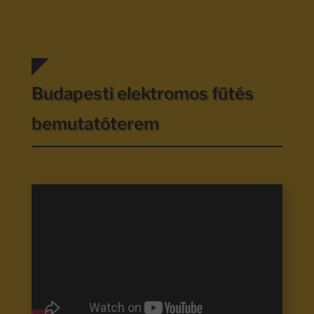
Budapesti elektromos fűtés
bemutatóterem