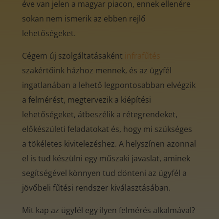
éve van jelen a magyar piacon, ennek ellenére
sokan nem ismerik az ebben rejlő
lehetőségeket.
Cégem új szolgáltatásaként
infrafűtés
szakértőink házhoz mennek, és az ügyfél
ingatlanában a lehető legpontosabban elvégzik
a felmérést, megtervezik a kiépítési
lehetőségeket, átbeszélik a rétegrendeket,
előkészületi feladatokat és, hogy mi szükséges
a tökéletes kivitelezéshez. A helyszínen azonnal
el is tud készülni egy műszaki javaslat, aminek
segítségével könnyen tud dönteni az ügyfél a
jövőbeli fűtési rendszer kiválasztásában.
Mit kap az ügyfél egy ilyen felmérés alkalmával?