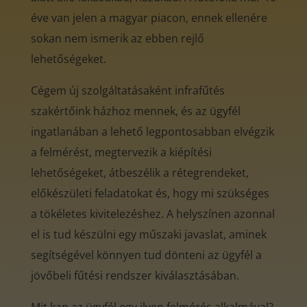
éve van jelen a magyar piacon, ennek ellenére
sokan nem ismerik az ebben rejlő
lehetőségeket.
Cégem új szolgáltatásaként infrafűtés
szakértőink házhoz mennek, és az ügyfél
ingatlanában a lehető legpontosabban elvégzik
a felmérést, megtervezik a kiépítési
lehetőségeket, átbeszélik a rétegrendeket,
előkészületi feladatokat és, hogy mi szükséges
a tökéletes kivitelezéshez. A helyszínen azonnal
el is tud készülni egy műszaki javaslat, aminek
segítségével könnyen tud dönteni az ügyfél a
jövőbeli fűtési rendszer kiválasztásában.