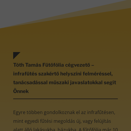
Tóth Tamás Fűtőfólia cégvezető –
infrafűtés szakértő helyszíni felméréssel,
tanácsadással műszaki javaslatokkal segít
Önnek
Egyre többen gondolkoznak el az infrafűtésen,
mint egyedi fűtési megoldás új, vagy felújítás
alatt álló lakásukba, házukba. A fűtőfólia már 10