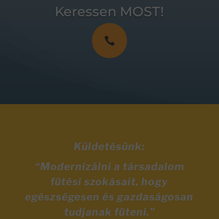
Keressen MOST!

Küldetésünk:
“Modernizálni a társadalom
fűtési szokásait, hogy
egészségesen és gazdaságosan
tudjanak fűteni.”