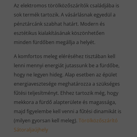
Az elektromos törölközőszárítók családjába is
sok termék tartozik. A vásárlásnak egyedül a
pénztárcánk szabhat határt. Modern és
esztétikus kialakításának köszönhetően
minden fürdőben megállja a helyét.
A komfortos meleg eléréséhez tisztában kell
lenni mennyi energiát jutassunk be a fürdőbe,
hogy ne legyen hideg. Alap esetben az épület
energiavesztesége meghatározza a szükséges
fűtési teljesítményt. Ehhez tartozik még, hogy
mekkora a fürdő alapterülete és magassága,
majd figyelembe kell venni a fűtési dinamikát is
(milyen gyorsan kell meleg).
Törölközőszárító
Sátoraljaújhely