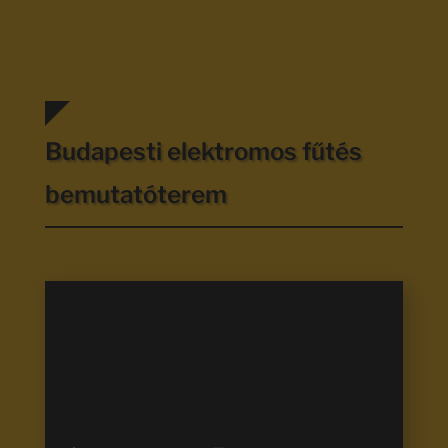
Budapesti elektromos fűtés
bemutatóterem