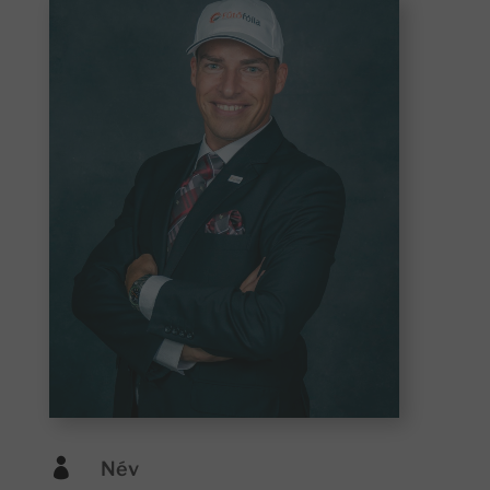

Név