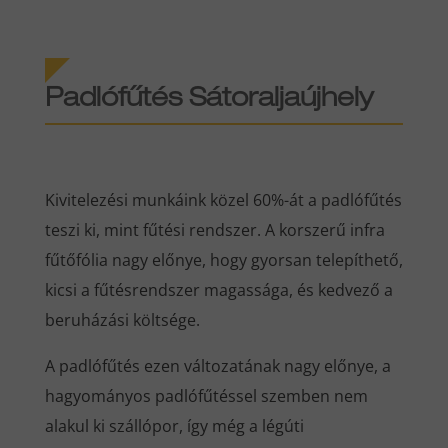
Padlófűtés Sátoraljaújhely
Kivitelezési munkáink közel 60%-át a padlófűtés
teszi ki, mint fűtési rendszer. A korszerű infra
fűtőfólia nagy előnye, hogy gyorsan telepíthető,
kicsi a fűtésrendszer magassága, és kedvező a
beruházási költsége.
A padlófűtés ezen változatának nagy előnye, a
hagyományos padlófűtéssel szemben nem
alakul ki szállópor, így még a légúti