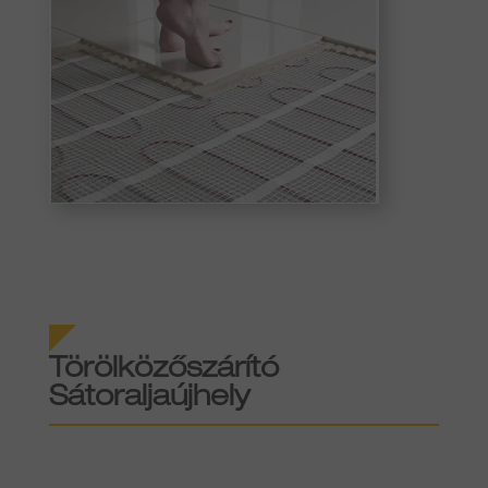
Törölközőszárító
Sátoraljaújhely