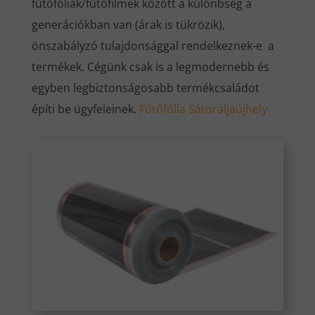
fűtőfóliák/fűtőfilmek között a különbség a
generációkban van (árak is tükrözik),
önszabályzó tulajdonsággal rendelkeznek-e a
termékek. Cégünk csak is a legmodernebb és
egyben legbiztonságosabb termékcsaládot
építi be ügyfeleinek.
Fűtőfólia Sátoraljaújhely