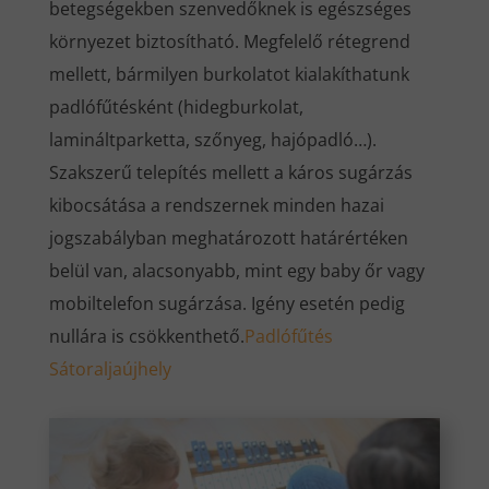
betegségekben szenvedőknek is egészséges
környezet biztosítható. Megfelelő rétegrend
mellett, bármilyen burkolatot kialakíthatunk
padlófűtésként (hidegburkolat,
lamináltparketta, szőnyeg, hajópadló…).
Szakszerű telepítés mellett a káros sugárzás
kibocsátása a rendszernek minden hazai
jogszabályban meghatározott határértéken
belül van, alacsonyabb, mint egy baby őr vagy
mobiltelefon sugárzása. Igény esetén pedig
nullára is csökkenthető.
Padlófűtés
Sátoraljaújhely