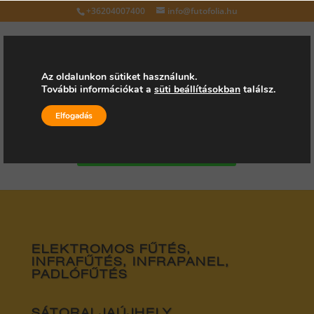
+36204007400
info@futofolia.hu
Az oldalunkon sütiket használunk.
További információkat a
süti beállításokban
találsz.
Válasszon oldalt
Elfogadás
Kérjen árajánlatot
ELEKTROMOS FŰTÉS,
INFRAFŰTÉS, INFRAPANEL,
PADLÓFŰTÉS