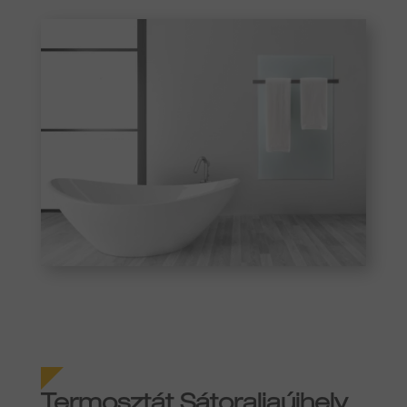
Termosztát Sátoraljaújhely