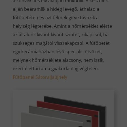
a konvekciós elv alapján működik. A készülék
alján beáramlik a hideg levegő, áthalad a
fűtőbetéten és azt felmelegítve távozik a
helyiség légterébe. Amint a hőmérséklet elérte
az általunk kívánt kívánt szintet, kikapcsol, ha
szükséges magától visszakapcsol. A fűtőbetét
egy kerámiaházban lévő speciális ötvözet,
melynek hőmérséklete alacsony, nem izzik,
ezért élettartama gyakorlatilag végtelen.
Fűtőpanel Sátoraljaújhely