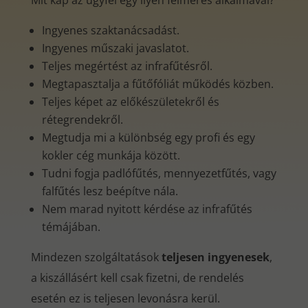
Mit kap az ügyfél egy ilyen felmérés alkalmával?
Ingyenes szaktanácsadást.
Ingyenes műszaki javaslatot.
Teljes megértést az infrafűtésről.
Megtapasztalja a fűtőfóliát működés közben.
Teljes képet az előkészületekről és
rétegrendekről.
Megtudja mi a különbség egy profi és egy
kokler cég munkája között.
Tudni fogja padlófűtés, mennyezetfűtés, vagy
falfűtés lesz beépítve nála.
Nem marad nyitott kérdése az infrafűtés
témájában.
Mindezen szolgáltatások
teljesen ingyenesek
,
a kiszállásért kell csak fizetni, de rendelés
esetén ez is teljesen levonásra kerül.