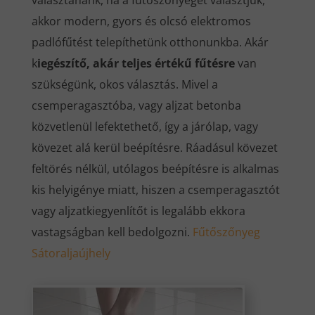
választanánk, ha a fűtőszőnyeget választjuk,
akkor modern, gyors és olcsó elektromos
padlófűtést telepíthetünk otthonunkba. Akár
k
iegészítő, akár teljes értékű fűtésre
van
szükségünk, okos választás. Mivel a
csemperagasztóba, vagy aljzat betonba
közvetlenül lefektethető, így a járólap, vagy
kövezet alá kerül beépítésre. Ráadásul kövezet
feltörés nélkül, utólagos beépítésre is alkalmas
kis helyigénye miatt, hiszen a csemperagasztót
vagy aljzatkiegyenlítőt is legalább ekkora
vastagságban kell bedolgozni.
Fűtőszőnyeg
Sátoraljaújhely