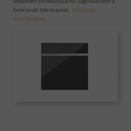
telepíthető törölközőszárító, vagy tükörként is
funkcionáló tükrös panel.
Infrapanel
Sátoraljaújhely