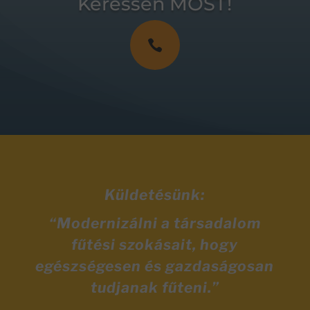
Keressen MOST!

Küldetésünk:
“Modernizálni a társadalom
fűtési szokásait, hogy
egészségesen és gazdaságosan
tudjanak fűteni.”