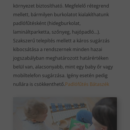
környezet biztosítható. Megfelelő rétegrend
mellett, bármilyen burkolatot kialakíthatunk
padlófűtésként (hidegburkolat,
lamináltparketta, szőnyeg, hajópadló…).
Szakszerű telepítés mellett a káros sugárzás
kibocsátása a rendszernek minden hazai
jogszabályban meghatározott határértéken
belül van, alacsonyabb, mint egy baby őr vagy
mobiltelefon sugárzása. Igény esetén pedig
nullára is csökkenthető.
Padlófűtés Bátaszék