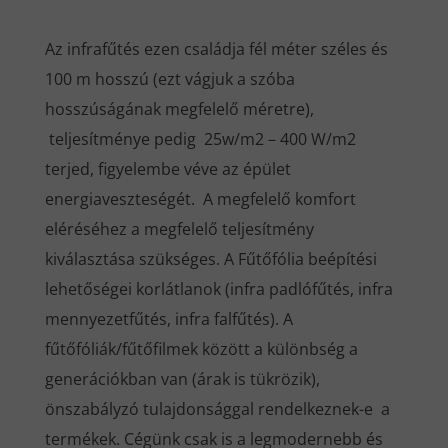
Az infrafűtés ezen családja fél méter széles és
100 m hosszú (ezt vágjuk a szóba
hosszúságának megfelelő méretre),
teljesítménye pedig 25w/m2 – 400 W/m2
terjed, figyelembe véve az épület
energiaveszteségét. A megfelelő komfort
eléréséhez a megfelelő teljesítmény
kiválasztása szükséges. A Fűtőfólia beépítési
lehetőségei korlátlanok (infra padlófűtés, infra
mennyezetfűtés, infra falfűtés). A
fűtőfóliák/fűtőfilmek között a különbség a
generációkban van (árak is tükrözik),
önszabályzó tulajdonsággal rendelkeznek-e a
termékek. Cégünk csak is a legmodernebb és