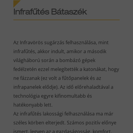
Infrafűtés Bátaszék
Az Infravörös sugárzás felhasználása, mint
infrafűtés, akkor indult, amikor a második
világháború során a bombázó gépek
fedélzetén ezzel melegítették a katonákat, hogy
ne fázzanak (ez volt a fűtőpanelek és az
infrapanelek elődje). Az idő előrehaladtával a
technológia egyre kifinomultabb és
hatékonyabb lett.
Az infrafűtés lakossági felhasználása ma már
széles körben elterjedt. Számos pozitív előnye
ismert, legyen az a gazdaságosság, komfort,