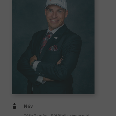

Név
Tóth Tamás – Fűtőfólia cégvezető