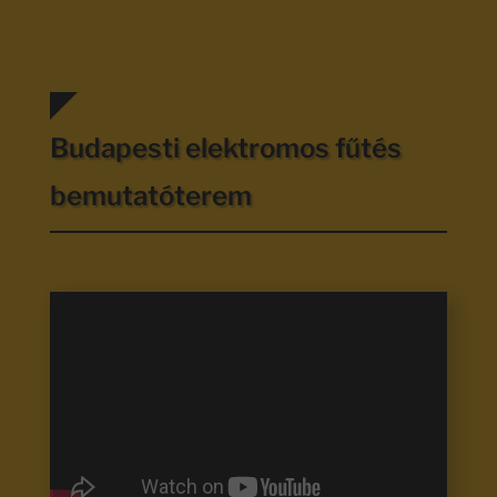
Budapesti elektromos fűtés
bemutatóterem