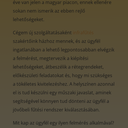
éve van jelen a magyar piacon, ennek ellenére
sokan nem ismerik az ebben rejlő
lehetőségeket.
Cégem új szolgáltatásaként
infrafűtés
szakértőink házhoz mennek, és az ügyfél
ingatlanában a lehető legpontosabban elvégzik
a felmérést, megtervezik a kiépítési
lehetőségeket, átbeszélik a rétegrendeket,
előkészületi feladatokat és, hogy mi szükséges
a tökéletes kivitelezéshez. A helyszínen azonnal
el is tud készülni egy műszaki javaslat, aminek
segítségével könnyen tud dönteni az ügyfél a
jövőbeli fűtési rendszer kiválasztásában.
Mit kap az ügyfél egy ilyen felmérés alkalmával?