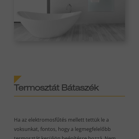
Termosztát Bátaszék
Ha az elektromosfűtés mellett tettük le a
voksunkat, fontos, hogy a legmegfelelőbb
termosztát kerüljön beépítésre hozzá. Nem