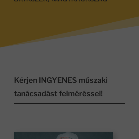
BÁTASZÉK, MAGYARORSZÁG
Kérjen INGYENES műszaki
tanácsadást felméréssel!