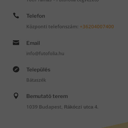

Telefon
Központi telefonszám:
+36204007400

Email
info@futofolia.hu

Település
Bátaszék

Bemutató terem
1039 Budapest,
Rákóczi utca 4.