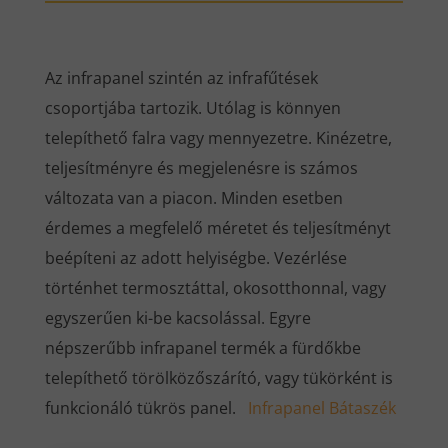
Az infrapanel szintén az infrafűtések
csoportjába tartozik. Utólag is könnyen
telepíthető falra vagy mennyezetre. Kinézetre,
teljesítményre és megjelenésre is számos
változata van a piacon. Minden esetben
érdemes a megfelelő méretet és teljesítményt
beépíteni az adott helyiségbe. Vezérlése
történhet termosztáttal, okosotthonnal, vagy
egyszerűen ki-be kacsolással. Egyre
népszerűbb infrapanel termék a fürdőkbe
telepíthető törölközőszárító, vagy tükörként is
funkcionáló tükrös panel.
Infrapanel Bátaszék