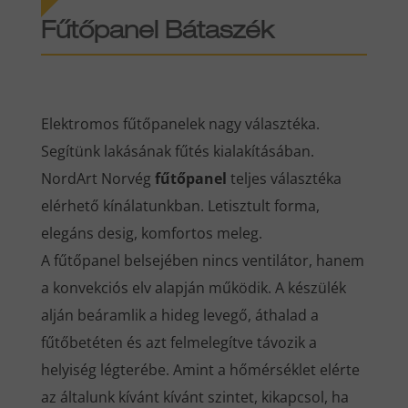
Fűtőpanel Bátaszék
Elektromos fűtőpanelek nagy választéka.
Segítünk lakásának fűtés kialakításában.
NordArt Norvég
fűtőpanel
teljes választéka
elérhető kínálatunkban. Letisztult forma,
elegáns desig, komfortos meleg.
A fűtőpanel belsejében nincs ventilátor, hanem
a konvekciós elv alapján működik. A készülék
alján beáramlik a hideg levegő, áthalad a
fűtőbetéten és azt felmelegítve távozik a
helyiség légterébe. Amint a hőmérséklet elérte
az általunk kívánt kívánt szintet, kikapcsol, ha