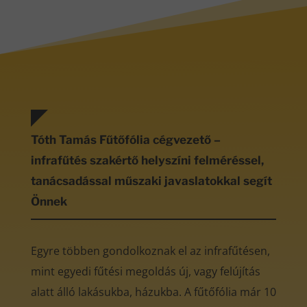
Tóth Tamás Fűtőfólia cégvezető –
infrafűtés szakértő helyszíni felméréssel,
tanácsadással műszaki javaslatokkal segít
Önnek
Egyre többen gondolkoznak el az infrafűtésen,
mint egyedi fűtési megoldás új, vagy felújítás
alatt álló lakásukba, házukba. A fűtőfólia már 10