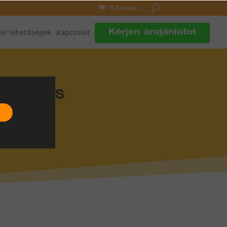
0 Termék
si lehetőségek
Kapcsolat
Kérjen árajánlatot
DLÓFŰTÉS