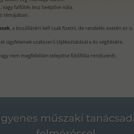
vagy falfűtés lesz beépítve nála.
és témájában.
nesek
, a kiszállásért kell csak fizetni, de rendelés esetén ez i
ktet ügyfeleinek szakszerű tájékoztatására és segítésére.
vagy nem megfelelően telepítse fűtőfólia rendszerét.
ngyenes műszaki tanácsad
felméréssel.