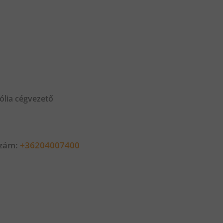
ólia cégvezető
szám:
+36204007400