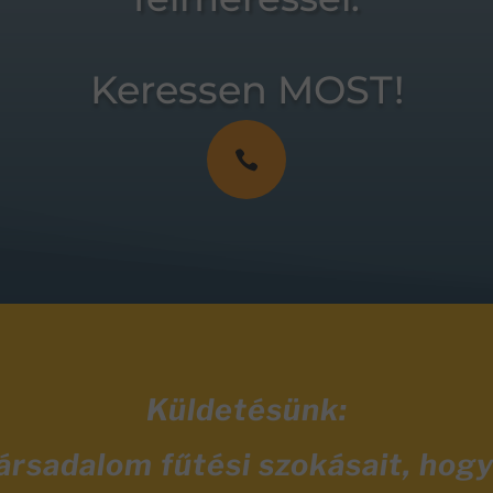
Keressen MOST!

Küldetésünk:
társadalom fűtési szokásait, hog