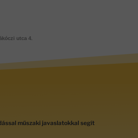
ákóczi utca 4.
dással műszaki javaslatokkal segít