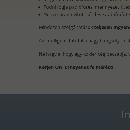
Tudni fogja padlófűtés, mennyezetfűtés, 
Nem marad nyitott kérdése az infrafűt
Mindezen szolgáltatások
teljesen ingye
Az intelligens fűtőfólia nagy hangsúlyt fe
Ne hagyja, hogy egy kokler cég becsapja, 
Kérjen Ön is ingyenes felmérést!
I