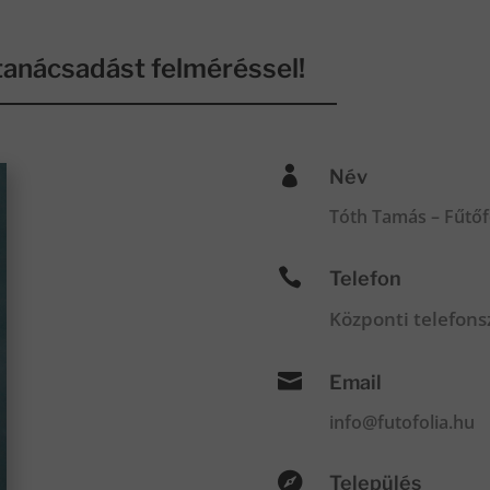
anácsadást felméréssel!

Név
Tóth Tamás – Fűtőf

Telefon
Központi telefon

Email
info@futofolia.hu

Település