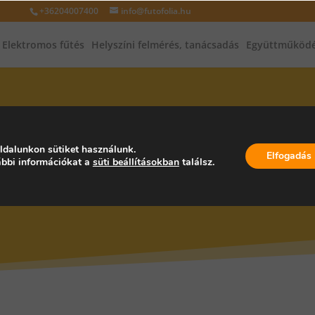
+36204007400
info@futofolia.hu
Elektromos fűtés
Helyszíni felmérés, tanácsadás
Együttműködé
INFRAFŰTÉS, INFRAPANEL, PA
ldalunkon sütiket használunk.
Elfogadás
bbi információkat a
süti beállításokban
találsz.
AGYARORSZÁG