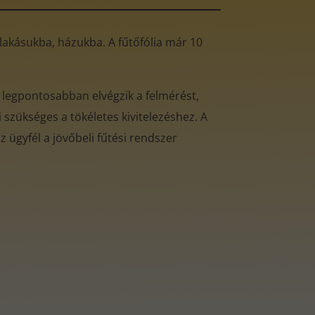
ó lakásukba, házukba. A fűtőfólia már 10
 legpontosabban elvégzik a felmérést,
 szükséges a tökéletes kivitelezéshez. A
 ügyfél a jövőbeli fűtési rendszer