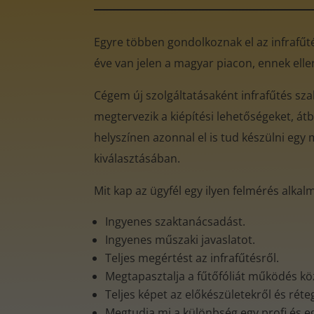
Egyre többen gondolkoznak el az infrafűtés
éve van jelen a magyar piacon, ennek ell
Cégem új szolgáltatásaként infrafűtés sz
megtervezik a kiépítési lehetőségeket, átb
helyszínen azonnal el is tud készülni egy 
kiválasztásában.
Mit kap az ügyfél egy ilyen felmérés alkal
Ingyenes szaktanácsadást.
Ingyenes műszaki javaslatot.
Teljes megértést az infrafűtésről.
Megtapasztalja a fűtőfóliát működés k
Teljes képet az előkészületekről és rét
Megtudja mi a különbség egy profi és e