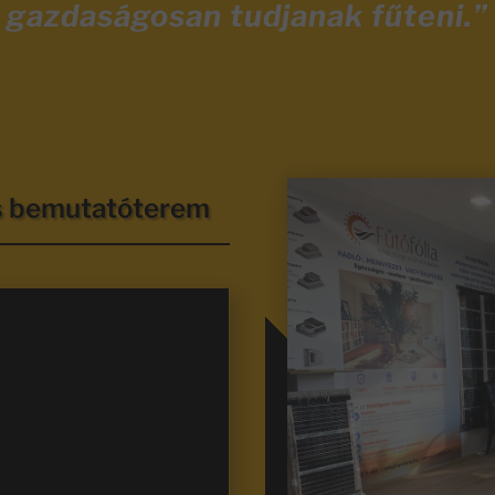
gazdaságosan tudjanak fűteni.”
és bemutatóterem