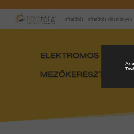
Infrafűtés
Infrafűtés vélemények
ELEKTROMOS FŰTÉS, 
Az o
Tová
MEZŐKERESZTES, M