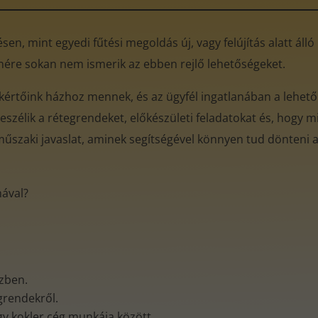
en, mint egyedi fűtési megoldás új, vagy felújítás alatt áll
enére sokan nem ismerik az ebben rejlő lehetőségeket.
akértőink házhoz mennek, és az ügyfél ingatlanában a lehető
eszélik a rétegrendeket, előkészületi feladatokat és, hogy mi
műszaki javaslat, aminek segítségével könnyen tud dönteni az
mával?
özben.
egrendekről.
gy kokler cég munkája között.