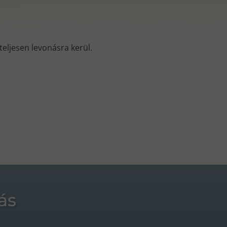
s teljesen levonásra kerül.
ás