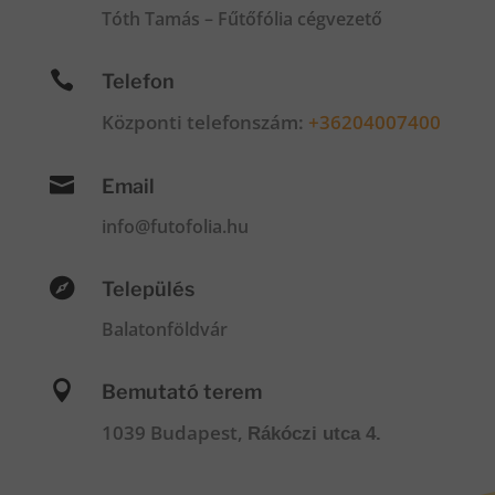
Tóth Tamás – Fűtőfólia cégvezető

Telefon
Központi telefonszám:
+36204007400

Email
info@futofolia.hu

Település
Balatonföldvár

Bemutató terem
1039 Budapest,
Rákóczi utca 4.