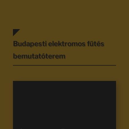
Budapesti elektromos fűtés
bemutatóterem