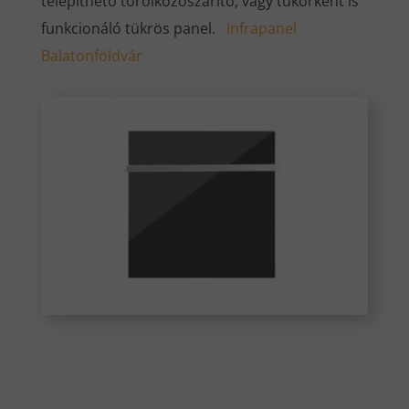
telepíthető törölközőszárító, vagy tükörként is
funkcionáló tükrös panel.
Infrapanel
Balatonföldvár