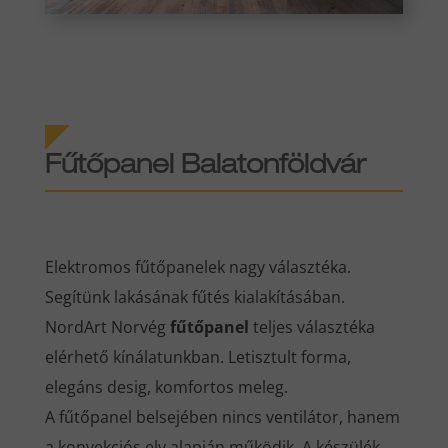
Fűtőpanel Balatonföldvár
Elektromos fűtőpanelek nagy választéka.
Segítünk lakásának fűtés kialakításában.
NordArt Norvég
fűtőpanel
teljes választéka
elérhető kínálatunkban. Letisztult forma,
elegáns desig, komfortos meleg.
A fűtőpanel belsejében nincs ventilátor, hanem
a konvekciós elv alapján működik. A készülék