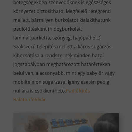
betegségekben szenvedőknek is egészséges
környezet biztosítható. Megfelelő rétegrend
mellett, bármilyen burkolatot kialakíthatunk
padlófűtésként (hidegburkolat,
lamináltparketta, szőnyeg, hajópadló…).
Szakszerű telepítés mellett a káros sugárzás
kibocsátása a rendszernek minden hazai
jogszabályban meghatározott határértéken
belül van, alacsonyabb, mint egy baby őr vagy
mobiltelefon sugárzása. Igény esetén pedig
nullára is csökkenthető.
Padlófűtés
Balatonföldvár