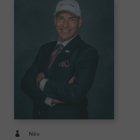

Név