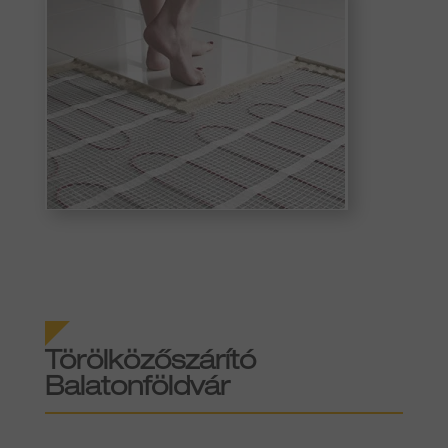
Törölközőszárító
Balatonföldvár