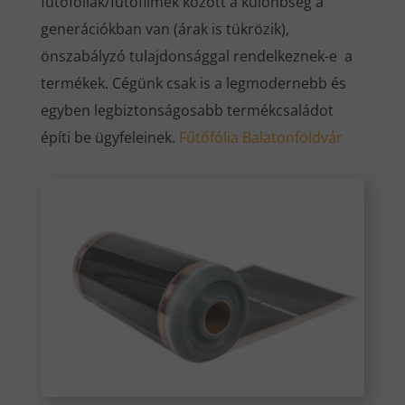
fűtőfóliák/fűtőfilmek között a különbség a
generációkban van (árak is tükrözik),
önszabályzó tulajdonsággal rendelkeznek-e a
termékek. Cégünk csak is a legmodernebb és
egyben legbiztonságosabb termékcsaládot
építi be ügyfeleinek.
Fűtőfólia Balatonföldvár