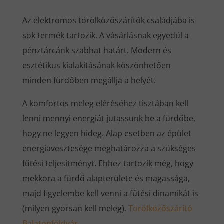
Az elektromos törölközőszárítók családjába is
sok termék tartozik. A vásárlásnak egyedül a
pénztárcánk szabhat határt. Modern és
esztétikus kialakításának köszönhetően
minden fürdőben megállja a helyét.
A komfortos meleg eléréséhez tisztában kell
lenni mennyi energiát jutassunk be a fürdőbe,
hogy ne legyen hideg. Alap esetben az épület
energiavesztesége meghatározza a szükséges
fűtési teljesítményt. Ehhez tartozik még, hogy
mekkora a fürdő alapterülete és magassága,
majd figyelembe kell venni a fűtési dinamikát is
(milyen gyorsan kell meleg).
Törölközőszárító
Balatonföldvár