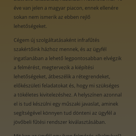
éve van jelen a magyar piacon, ennek ellenére
sokan nem ismerik az ebben rejlő
lehetőségeket.
Cégem új szolgáltatásaként infrafűtés
szakértőink házhoz mennek, és az ügyfél
ingatlanában a lehető legpontosabban elvégzik
a felmérést, megtervezik a kiépítési
lehetőségeket, átbeszélik a rétegrendeket,
előkészületi feladatokat és, hogy mi szükséges
a tökéletes kivitelezéshez. A helyszínen azonnal
el is tud készülni egy műszaki javaslat, aminek
segítségével könnyen tud dönteni az ügyfél a
jövőbeli fűtési rendszer kiválasztásában.