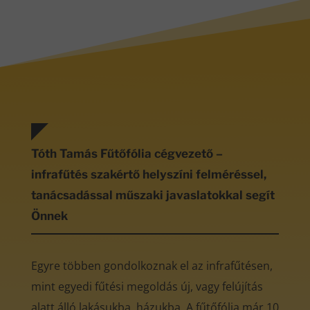
Tóth Tamás Fűtőfólia cégvezető –
infrafűtés szakértő helyszíni felméréssel,
tanácsadással műszaki javaslatokkal segít
Önnek
Egyre többen gondolkoznak el az infrafűtésen,
mint egyedi fűtési megoldás új, vagy felújítás
alatt álló lakásukba, házukba. A fűtőfólia már 10