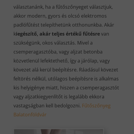
választanánk, ha a fűtőszőnyeget választjuk,
akkor modern, gyors és olcsó elektromos
padlófűtést telepíthetünk otthonunkba. Akár
k
iegészítő, akár teljes értékű fűtésre
van
szükségünk, okos választás. Mivel a
csemperagasztóba, vagy aljzat betonba
közvetlenül lefektethető, így a járólap, vagy
kövezet alá kerül beépítésre. Ráadásul kövezet
feltörés nélkül, utólagos beépítésre is alkalmas
kis helyigénye miatt, hiszen a csemperagasztót
vagy aljzatkiegyenlítőt is legalább ekkora
vastagságban kell bedolgozni.
Fűtőszőnyeg
Balatonföldvár