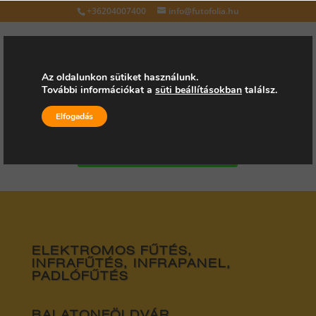
+36204007400
info@futofolia.hu
Az oldalunkon sütiket használunk.
További információkat a
süti beállításokban
találsz.
Válasszon oldalt
Elfogadás
Kérjen árajánlatot
ELEKTROMOS FŰTÉS,
INFRAFŰTÉS, INFRAPANEL,
PADLÓFŰTÉS