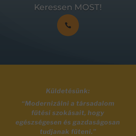
Keressen MOST!

Küldetésünk:
“Modernizálni a társadalom
fűtési szokásait, hogy
egészségesen és gazdaságosan
tudjanak fűteni.”