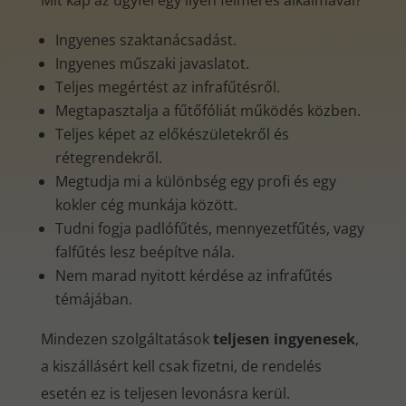
Mit kap az ügyfél egy ilyen felmérés alkalmával?
Ingyenes szaktanácsadást.
Ingyenes műszaki javaslatot.
Teljes megértést az infrafűtésről.
Megtapasztalja a fűtőfóliát működés közben.
Teljes képet az előkészületekről és
rétegrendekről.
Megtudja mi a különbség egy profi és egy
kokler cég munkája között.
Tudni fogja padlófűtés, mennyezetfűtés, vagy
falfűtés lesz beépítve nála.
Nem marad nyitott kérdése az infrafűtés
témájában.
Mindezen szolgáltatások
teljesen ingyenesek
,
a kiszállásért kell csak fizetni, de rendelés
esetén ez is teljesen levonásra kerül.