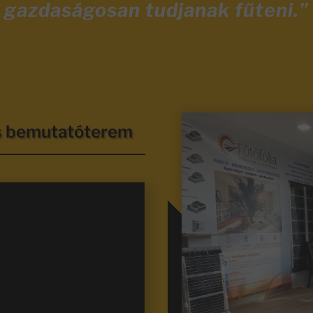
gazdaságosan tudjanak fűteni.”
és bemutatóterem