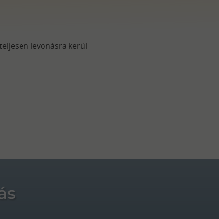
s teljesen levonásra kerül.
ás