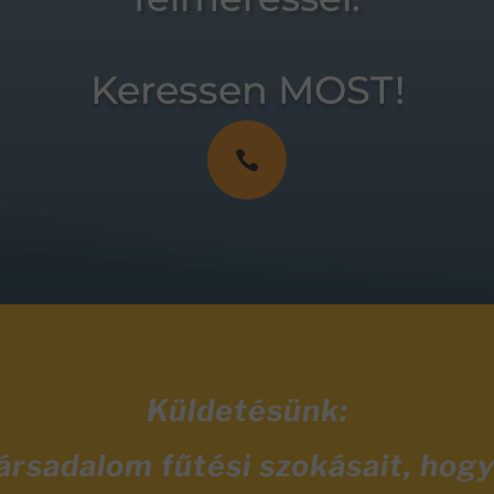
Keressen MOST!

Küldetésünk:
társadalom fűtési szokásait, hog