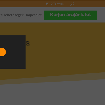
0 Termék
si lehetőségek
Kapcsolat
Kérjen árajánlatot
DLÓFŰTÉS