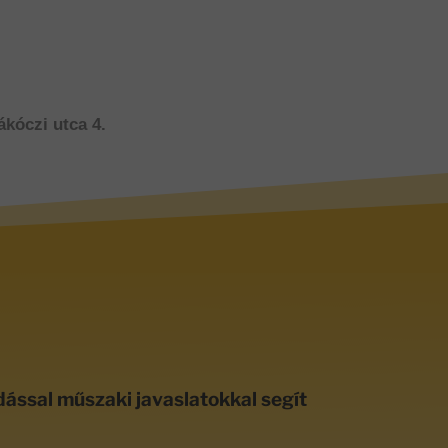
ákóczi utca 4.
dással műszaki javaslatokkal segít