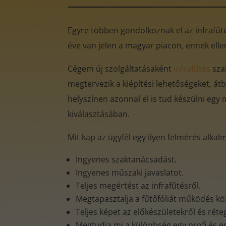
Egyre többen gondolkoznak el az infrafűtés
éve van jelen a magyar piacon, ennek ell
Cégem új szolgáltatásaként
infrafűtés
sza
megtervezik a kiépítési lehetőségeket, átb
helyszínen azonnal el is tud készülni egy 
kiválasztásában.
Mit kap az ügyfél egy ilyen felmérés alkal
Ingyenes szaktanácsadást.
Ingyenes műszaki javaslatot.
Teljes megértést az infrafűtésről.
Megtapasztalja a fűtőfóliát működés k
Teljes képet az előkészületekről és rét
Megtudja mi a különbség egy profi és e