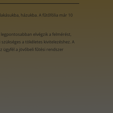
ó lakásukba, házukba. A fűtőfólia már 10
 legpontosabban elvégzik a felmérést,
 szükséges a tökéletes kivitelezéshez. A
 ügyfél a jövőbeli fűtési rendszer