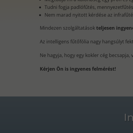
Tudni fogja padlófűtés, mennyezetfűtés, 
Nem marad nyitott kérdése az infrafűt
Mindezen szolgáltatások
teljesen ingye
Az intelligens fűtőfólia nagy hangsúlyt fe
Ne hagyja, hogy egy kokler cég becsapja, 
Kérjen Ön is ingyenes felmérést!
I