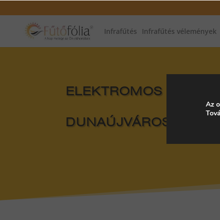
Infrafűtés
Infrafűtés vélemények
ELEKTROMOS FŰTÉS, 
Az o
Tová
DUNAÚJVÁROS, MAG