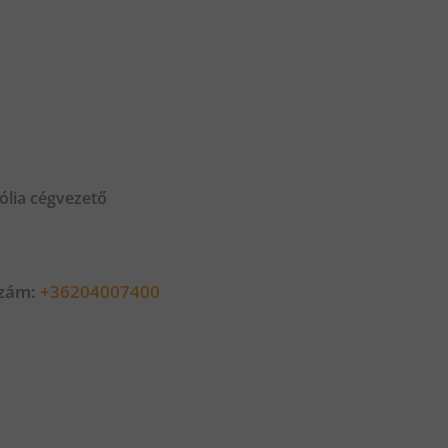
ólia cégvezető
szám:
+36204007400