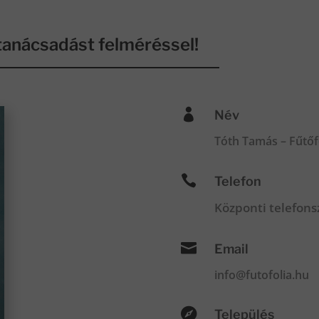
anácsadást felméréssel!

Név
Tóth Tamás – Fűtőf

Telefon
Központi telefon

Email
info@futofolia.hu

Település