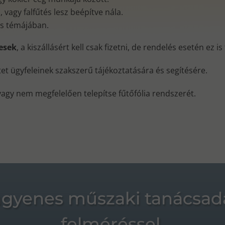
vagy falfűtés lesz beépítve nála.
és témájában.
nesek
, a kiszállásért kell csak fizetni, de rendelés esetén ez i
ktet ügyfeleinek szakszerű tájékoztatására és segítésére.
vagy nem megfelelően telepítse fűtőfólia rendszerét.
ngyenes műszaki tanácsad
felméréssel.