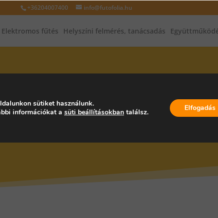
+36204007400
info@futofolia.hu
Elektromos fűtés
Helyszíni felmérés, tanácsadás
Együttműködé
INFRAFŰTÉS, INFRAPANEL, PA
ldalunkon sütiket használunk.
Elfogadás
bbi információkat a
süti beállításokban
találsz.
YARORSZÁG