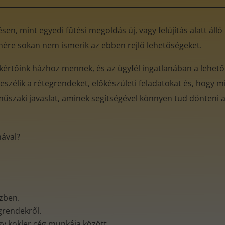
en, mint egyedi fűtési megoldás új, vagy felújítás alatt áll
enére sokan nem ismerik az ebben rejlő lehetőségeket.
kértőink házhoz mennek, és az ügyfél ingatlanában a lehető
eszélik a rétegrendeket, előkészületi feladatokat és, hogy mi
műszaki javaslat, aminek segítségével könnyen tud dönteni az
mával?
özben.
egrendekről.
gy kokler cég munkája között.