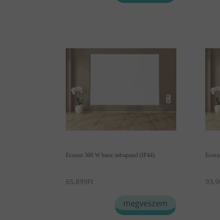
Ecosun 300 W basic infrapanel (IP44)
Ecosu
65,899
Ft
93,9
megveszem