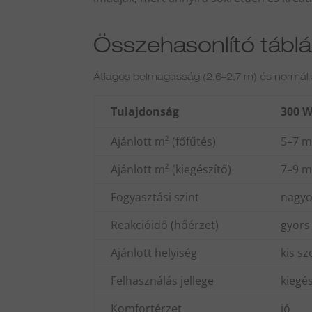
Összehasonlító tábláz
Átlagos belmagasság (2,6–2,7 m) és normál s
Tulajdonság
300 
Ajánlott m² (főfűtés)
5–7 m
Ajánlott m² (kiegészítő)
7–9 m
Fogyasztási szint
nagyo
Reakcióidő (hőérzet)
gyors
Ajánlott helyiség
kis s
Felhasználás jellege
kiegé
Komfortérzet
jó