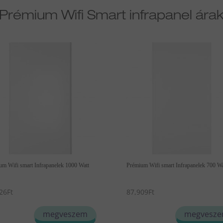
Prémium Wifi Smart infrapanel ára
um Wifi smart Infrapanelek 1000 Watt
Prémium Wifi smart Infrapanelek 700 Wa
26
Ft
87,909
Ft
megveszem
megvesz