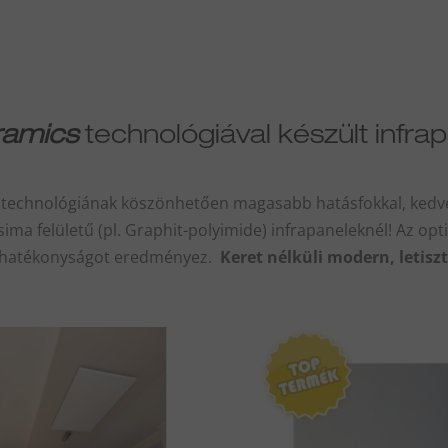
ramics
technológiával készült infra
technológiának köszönhetően magasabb hatásfokkal, kedv
ma felületű (pl. Graphit-polyimide) infrapaneleknél! Az opti
ló hatékonyságot eredményez.
Keret nélküli modern, letisz