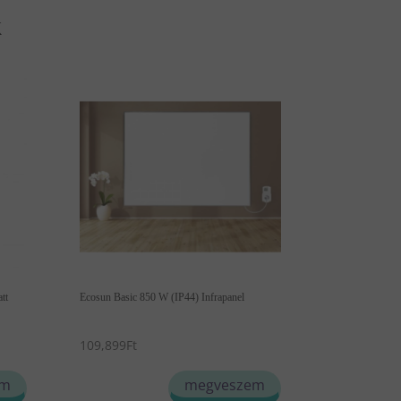
k
tt
Ecosun Basic 850 W (IP44) Infrapanel
109,899
Ft
em
megveszem