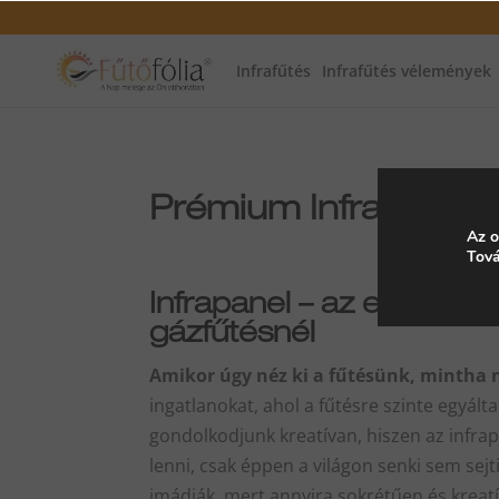
Infrafűtés
Infrafűtés vélemények
Prémium Infrapanel
Az o
Tová
Infrapanel – az elektromo
gázfűtésnél
Amikor úgy néz ki a fűtésünk, mintha n
ingatlanokat, ahol a fűtésre szinte egyált
gondolkodjunk kreatívan, hiszen az infrap
lenni, csak éppen a világon senki sem sejt
imádják, mert annyira sokrétűen és kreatív