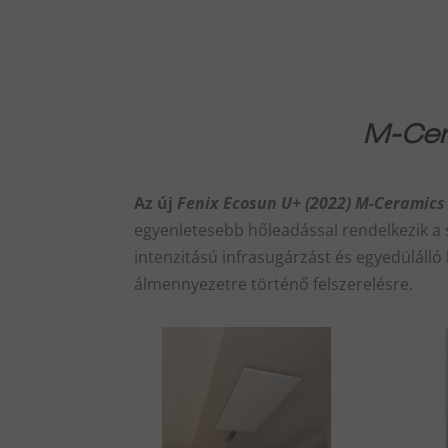
M
-Ce
Az új
Fenix Ecosun U+ (2022)
M
-Ceramics
egyenletesebb hőleadással rendelkezik a si
intenzitású infrasugárzást és egyedülál
álmennyezetre történő felszerelésre.