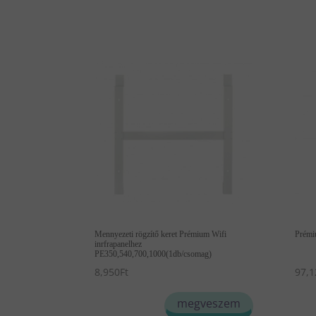
Mennyezeti rögzítő keret Prémium Wifi
Prémi
inrfrapanelhez
PE350,540,700,1000(1db/csomag)
8,950
Ft
97,1
megveszem