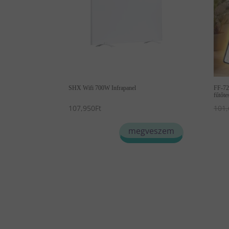
SHX Wifi 700W Infrapanel
FF-72 
fűtőte
107,950
Ft
101,
megveszem