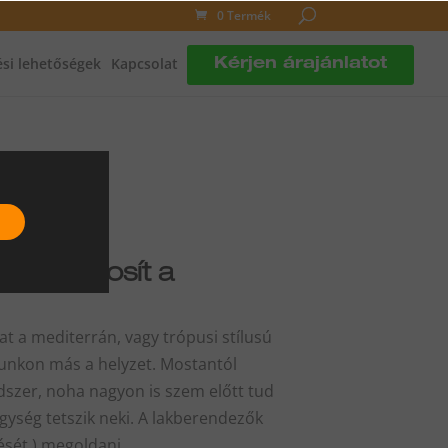
0 Termék
si lehetőségek
Kapcsolat
Kérjen árajánlatot
tet biztosít a
at a mediterrán, vagy trópusi stílusú
atunkon más a helyzet. Mostantól
ndszer, noha nagyon is szem előtt tud
egység tetszik neki. A lakberendezők
ését ) megoldani.