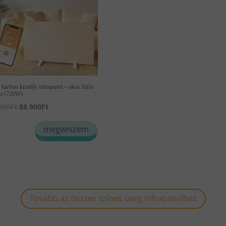
karbon kristály infrapanel – okos Infra
st (720W)
Original
Current
600
Ft
88,900
Ft
price
price
megveszem
was:
is:
101,600Ft.
88,900Ft.
Tovább az összes színes üveg infrapanelhez