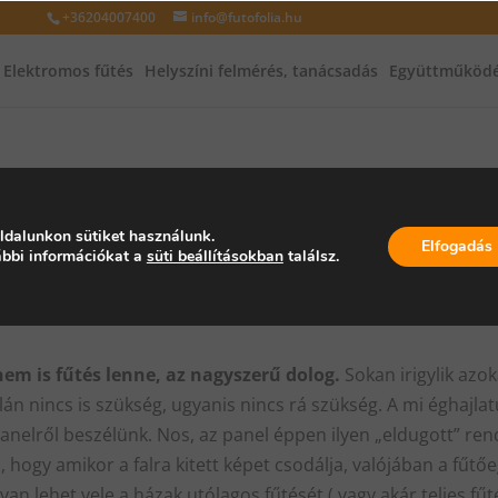
+36204007400
info@futofolia.hu
Elektromos fűtés
Helyszíni felmérés, tanácsadás
Együttműködé
 webshop
ldalunkon sütiket használunk.
Elfogadás
bbi információkat a
süti beállításokban
találsz.
s fűtés, ami a 17,9%-al* jobb hőérze
em is fűtés lenne, az nagyszerű dolog.
Sokan irigylik azok
alán nincs is szükség, ugyanis nincs rá szükség. A mi éghajl
anelről beszélünk. Nos, az panel éppen ilyen „eldugott” re
i, hogy amikor a falra kitett képet csodálja, valójában a fűtő
an lehet vele a házak utólagos fűtését ( vagy akár teljes fűt