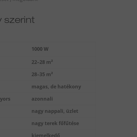
 szerint
1000 W
22–28 m²
28–35 m²
magas, de hatékony
yors
azonnali
nagy nappali, üzlet
k
nagy terek főfűtése
kiemelkedő