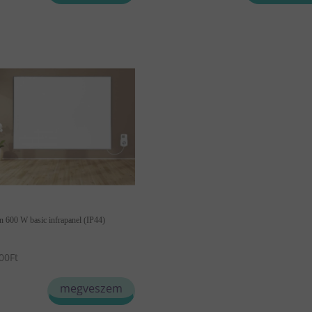
n 600 W basic infrapanel (IP44)
00
Ft
megveszem