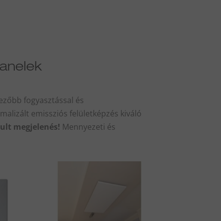
panelek
ezőbb fogyasztással
és
malizált emissziós felületképzés kiváló
tult megjelenés!
Mennyezeti és