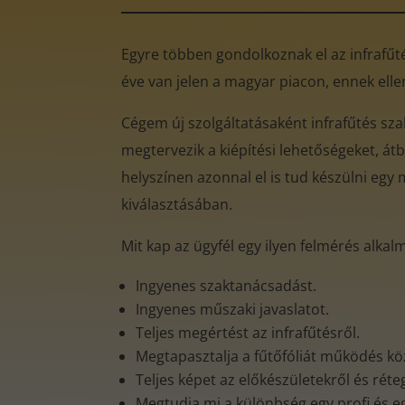
Egyre többen gondolkoznak el az infrafűtés
éve van jelen a magyar piacon, ennek ell
Cégem új szolgáltatásaként infrafűtés sz
megtervezik a kiépítési lehetőségeket, átb
helyszínen azonnal el is tud készülni egy 
kiválasztásában.
Mit kap az ügyfél egy ilyen felmérés alkal
Ingyenes szaktanácsadást.
Ingyenes műszaki javaslatot.
Teljes megértést az infrafűtésről.
Megtapasztalja a fűtőfóliát működés k
Teljes képet az előkészületekről és rét
Megtudja mi a különbség egy profi és e