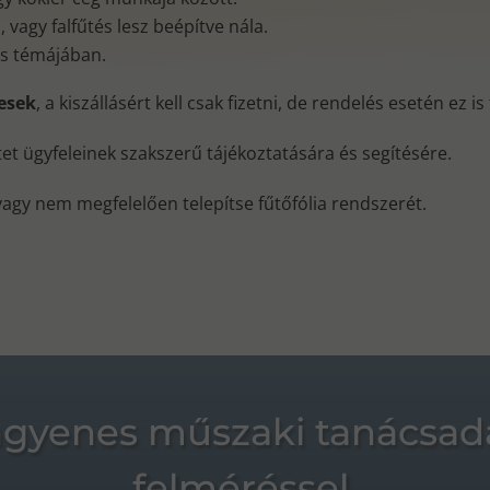
vagy falfűtés lesz beépítve nála.
és témájában.
nesek
, a kiszállásért kell csak fizetni, de rendelés esetén ez i
ktet ügyfeleinek szakszerű tájékoztatására és segítésére.
vagy nem megfelelően telepítse fűtőfólia rendszerét.
ngyenes műszaki tanácsad
felméréssel.