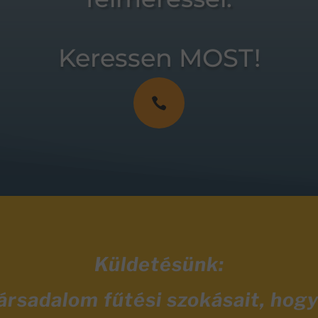
Keressen MOST!

Küldetésünk:
társadalom fűtési szokásait, hog