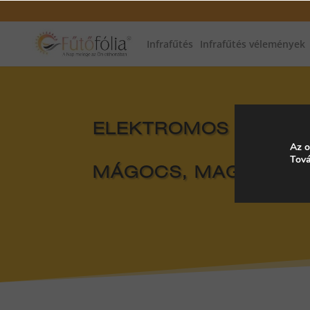
Infrafűtés
Infrafűtés vélemények
ELEKTROMOS FŰTÉS, 
Az o
Tová
MÁGOCS, MAGYAROR