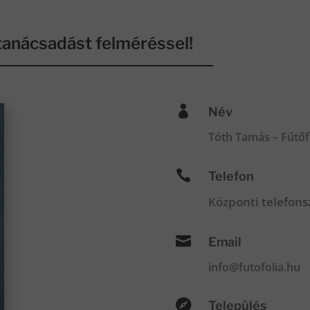
anácsadást felméréssel!

Név
Tóth Tamás – Fűtőf

Telefon
Központi telefon

Email
info@futofolia.hu

Település