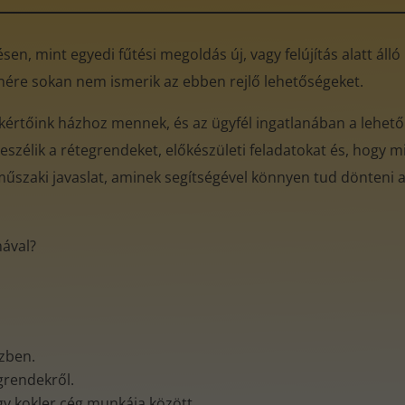
en, mint egyedi fűtési megoldás új, vagy felújítás alatt áll
enére sokan nem ismerik az ebben rejlő lehetőségeket.
akértőink házhoz mennek, és az ügyfél ingatlanában a lehető
eszélik a rétegrendeket, előkészületi feladatokat és, hogy mi
műszaki javaslat, aminek segítségével könnyen tud dönteni az
mával?
özben.
egrendekről.
gy kokler cég munkája között.