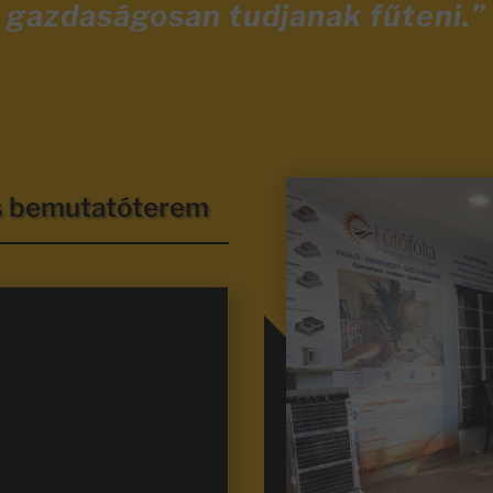
gazdaságosan tudjanak fűteni.”
és bemutatóterem