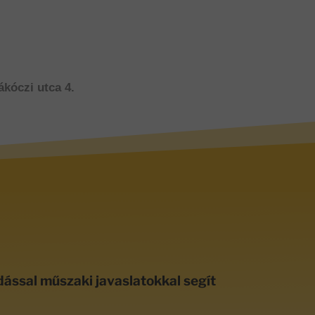
ákóczi utca 4.
dással műszaki javaslatokkal segít