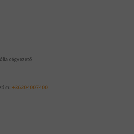
ólia cégvezető
szám:
+36204007400