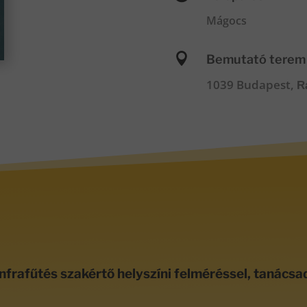
Mágocs

Bemutató terem
1039 Budapest,
R
nfrafűtés szakértő helyszíni felméréssel, tanácsa