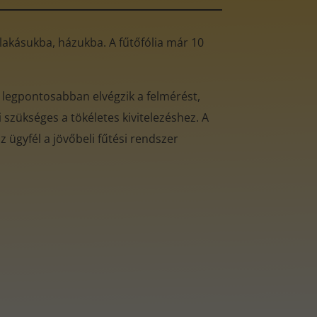
ó lakásukba, házukba. A fűtőfólia már 10
 legpontosabban elvégzik a felmérést,
 szükséges a tökéletes kivitelezéshez. A
 ügyfél a jövőbeli fűtési rendszer