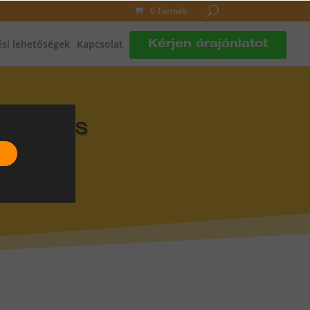
0 Termék
si lehetőségek
Kapcsolat
Kérjen árajánlatot
DLÓFŰTÉS