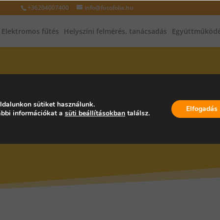
+36204007400
info@futofolia.hu
Elektromos fűtés
Helyszíni felmérés, tanácsadás
Együttműködé
INFRAFŰTÉS, INFRAPANEL, PA
ldalunkon sütiket használunk.
Elfogadás
bbi információkat a
süti beállításokban
találsz.
SZÁG