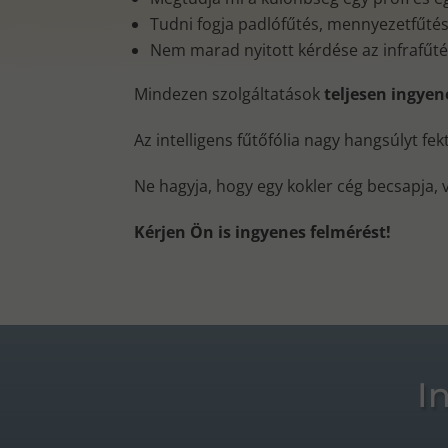
Tudni fogja padlófűtés, mennyezetfűtés, 
Nem marad nyitott kérdése az infrafűt
Mindezen szolgáltatások
teljesen ingye
Az intelligens fűtőfólia nagy hangsúlyt fe
Ne hagyja, hogy egy kokler cég becsapja, 
Kérjen Ön is ingyenes felmérést!
I