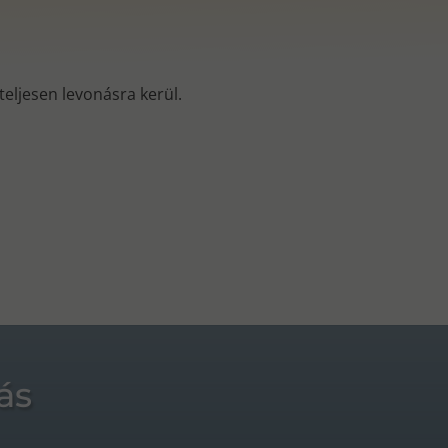
s teljesen levonásra kerül.
ás