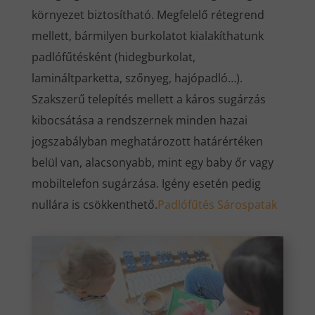
környezet biztosítható. Megfelelő rétegrend
mellett, bármilyen burkolatot kialakíthatunk
padlófűtésként (hidegburkolat,
lamináltparketta, szőnyeg, hajópadló…).
Szakszerű telepítés mellett a káros sugárzás
kibocsátása a rendszernek minden hazai
jogszabályban meghatározott határértéken
belül van, alacsonyabb, mint egy baby őr vagy
mobiltelefon sugárzása. Igény esetén pedig
nullára is csökkenthető.
Padlófűtés Sárospatak