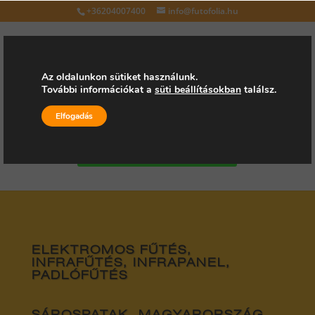
+36204007400
info@futofolia.hu
Az oldalunkon sütiket használunk.
További információkat a
süti beállításokban
találsz.
Válasszon oldalt
Elfogadás
Kérjen árajánlatot
ELEKTROMOS FŰTÉS,
INFRAFŰTÉS, INFRAPANEL,
PADLÓFŰTÉS