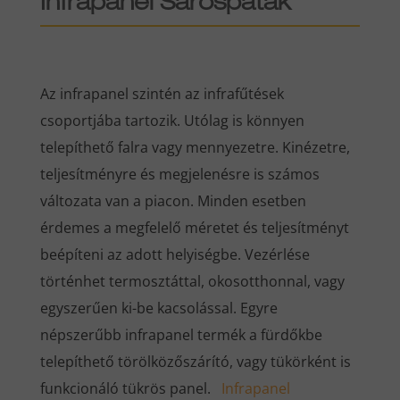
Infrapanel Sárospatak
Az infrapanel szintén az infrafűtések
csoportjába tartozik. Utólag is könnyen
telepíthető falra vagy mennyezetre. Kinézetre,
teljesítményre és megjelenésre is számos
változata van a piacon. Minden esetben
érdemes a megfelelő méretet és teljesítményt
beépíteni az adott helyiségbe. Vezérlése
történhet termosztáttal, okosotthonnal, vagy
egyszerűen ki-be kacsolással. Egyre
népszerűbb infrapanel termék a fürdőkbe
telepíthető törölközőszárító, vagy tükörként is
funkcionáló tükrös panel.
Infrapanel