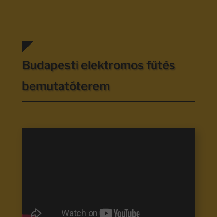
Budapesti elektromos fűtés
bemutatóterem