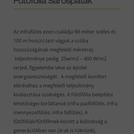
Fűtőfólia Sárospatak
Az infrafűtés ezen családja fél méter széles és
100 m hosszú (ezt vágjuk a szóba
hosszúságának megfelelő méretre),
teljesítménye pedig 25w/m2 – 400 W/m2
terjed, figyelembe véve az épület
energiaveszteségét. A megfelelő komfort
eléréséhez a megfelelő teljesítmény
kiválasztása szükséges. A Fűtőfólia beépítési
lehetőségei korlátlanok (infra padlófűtés, infra
mennyezetfűtés, infra falfűtés). A
fűtőfóliák/fűtőfilmek között a különbség a
generációkban van (árak is tükrözik),