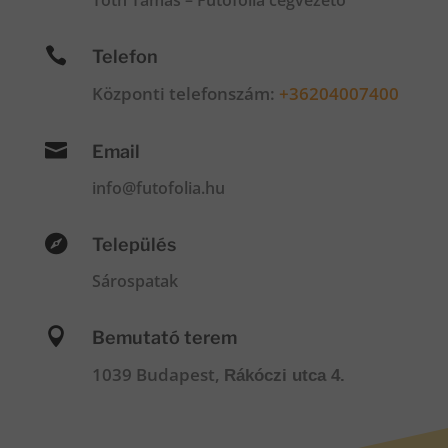
Tóth Tamás – Fűtőfólia cégvezető

Telefon
Központi telefonszám:
+36204007400

Email
info@futofolia.hu

Település
Sárospatak

Bemutató terem
1039 Budapest,
Rákóczi utca 4.