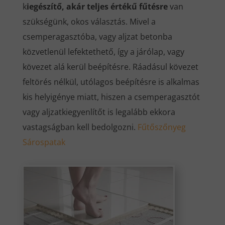
k
iegészítő, akár teljes értékű fűtésre
van
szükségünk, okos választás. Mivel a
csemperagasztóba, vagy aljzat betonba
közvetlenül lefektethető, így a járólap, vagy
kövezet alá kerül beépítésre. Ráadásul kövezet
feltörés nélkül, utólagos beépítésre is alkalmas
kis helyigénye miatt, hiszen a csemperagasztót
vagy aljzatkiegyenlítőt is legalább ekkora
vastagságban kell bedolgozni.
Fűtőszőnyeg
Sárospatak