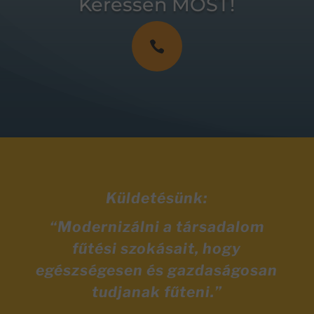
Keressen MOST!

Küldetésünk:
“Modernizálni a társadalom
fűtési szokásait, hogy
egészségesen és gazdaságosan
tudjanak fűteni.”