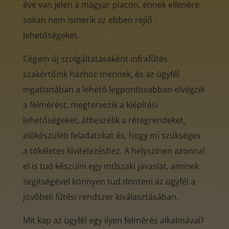
éve van jelen a magyar piacon, ennek ellenére
sokan nem ismerik az ebben rejlő
lehetőségeket.
Cégem új szolgáltatásaként infrafűtés
szakértőink házhoz mennek, és az ügyfél
ingatlanában a lehető legpontosabban elvégzik
a felmérést, megtervezik a kiépítési
lehetőségeket, átbeszélik a rétegrendeket,
előkészületi feladatokat és, hogy mi szükséges
a tökéletes kivitelezéshez. A helyszínen azonnal
el is tud készülni egy műszaki javaslat, aminek
segítségével könnyen tud dönteni az ügyfél a
jövőbeli fűtési rendszer kiválasztásában.
Mit kap az ügyfél egy ilyen felmérés alkalmával?