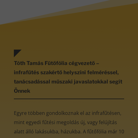
Tóth Tamás Fűtőfólia cégvezető –
infrafűtés szakértő helyszíni felméréssel,
tanácsadással műszaki javaslatokkal segít
Önnek
Egyre többen gondolkoznak el az infrafűtésen,
mint egyedi fűtési megoldás új, vagy felújítás
alatt álló lakásukba, házukba. A fűtőfólia már 10