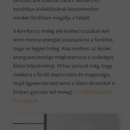
pénztárcánk szabhat határt. Modern és
esztétikus kialakításának köszönhetően
minden fürdőben megállja a helyét.
A komfortos meleg eléréséhez tisztában kell
lenni mennyi energiát jutassunk be a fürdőbe,
hogy ne legyen hideg. Alap esetben az épület
energiavesztesége meghatározza a szükséges
fűtési teljesítményt. Ehhez tartozik még, hogy
mekkora a fürdő alapterülete és magassága,
majd figyelembe kell venni a fűtési dinamikát is
(milyen gyorsan kell meleg).
Törölközőszárító
Sárospatak