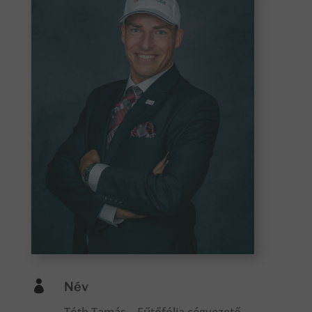

Név