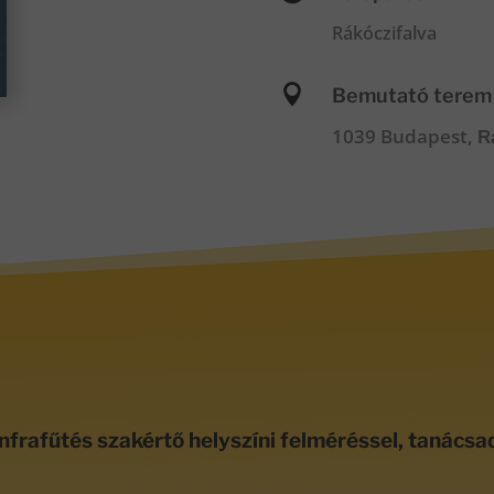
Rákóczifalva

Bemutató terem
1039 Budapest,
R
nfrafűtés szakértő helyszíni felméréssel, tanácsa