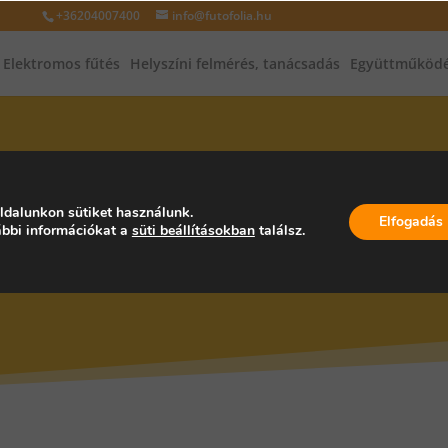
+36204007400
info@futofolia.hu
Elektromos fűtés
Helyszíni felmérés, tanácsadás
Együttműködé
INFRAFŰTÉS, INFRAPANEL, PA
ldalunkon sütiket használunk.
Elfogadás
bbi információkat a
süti beállításokban
találsz.
YARORSZÁG