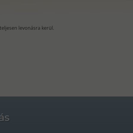
s teljesen levonásra kerül.
ás