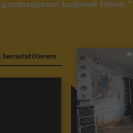
gazdaságosan tudjanak fűteni.”
és bemutatóterem