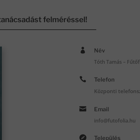
anácsadást felméréssel!

Név
Tóth Tamás – Fűtőf

Telefon
Központi telefon

Email
info@futofolia.hu

Település