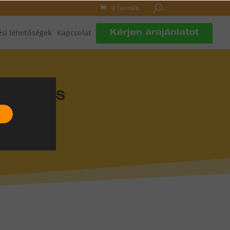
0 Termék
si lehetőségek
Kapcsolat
Kérjen árajánlatot
DLÓFŰTÉS