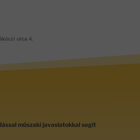
ákóczi utca 4.
dással műszaki javaslatokkal segít