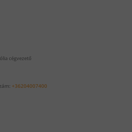
ólia cégvezető
szám:
+36204007400