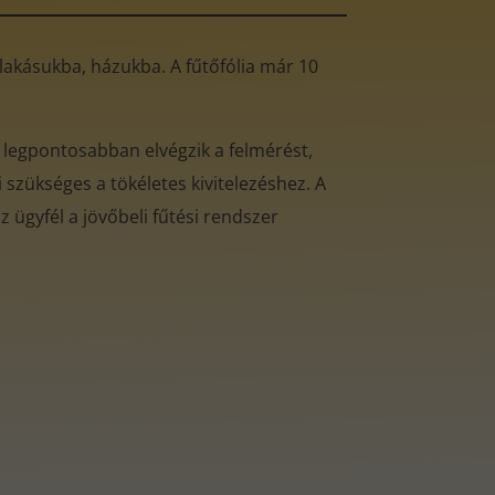
ó lakásukba, házukba. A fűtőfólia már 10
 legpontosabban elvégzik a felmérést,
 szükséges a tökéletes kivitelezéshez. A
 ügyfél a jövőbeli fűtési rendszer