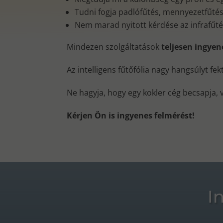
Tudni fogja padlófűtés, mennyezetfűtés, 
Nem marad nyitott kérdése az infrafűt
Mindezen szolgáltatások
teljesen ingye
Az intelligens fűtőfólia nagy hangsúlyt fe
Ne hagyja, hogy egy kokler cég becsapja, 
Kérjen Ön is ingyenes felmérést!
I