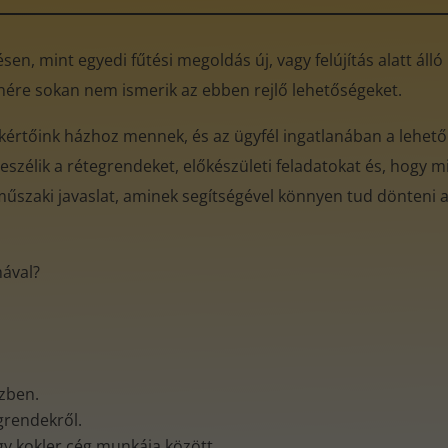
en, mint egyedi fűtési megoldás új, vagy felújítás alatt áll
enére sokan nem ismerik az ebben rejlő lehetőségeket.
kértőink házhoz mennek, és az ügyfél ingatlanában a lehető
eszélik a rétegrendeket, előkészületi feladatokat és, hogy mi
műszaki javaslat, aminek segítségével könnyen tud dönteni az
mával?
özben.
egrendekről.
gy kokler cég munkája között.