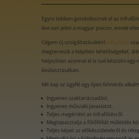
Egyre többen gondolkoznak el az infrafűtés
éve van jelen a magyar piacon, ennek ell
Cégem új szolgáltatásaként
infrafűtés
sza
megtervezik a kiépítési lehetőségeket, átb
helyszínen azonnal el is tud készülni egy 
kiválasztásában.
Mit kap az ügyfél egy ilyen felmérés alkal
Ingyenes szaktanácsadást.
Ingyenes műszaki javaslatot.
Teljes megértést az infrafűtésről.
Megtapasztalja a fűtőfóliát működés k
Teljes képet az előkészületekről és rét
Megtudja mi a különbség egy profi és e