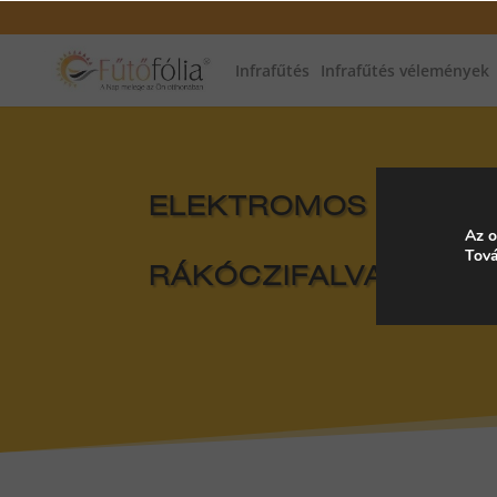
Infrafűtés
Infrafűtés vélemények
ELEKTROMOS FŰTÉS, 
Az o
Tová
RÁKÓCZIFALVA, MAG