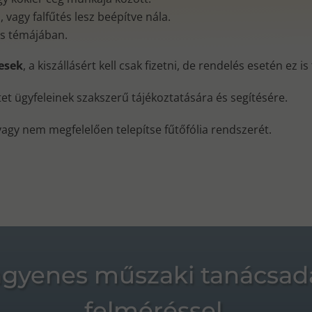
vagy falfűtés lesz beépítve nála.
és témájában.
nesek
, a kiszállásért kell csak fizetni, de rendelés esetén ez i
ktet ügyfeleinek szakszerű tájékoztatására és segítésére.
vagy nem megfelelően telepítse fűtőfólia rendszerét.
ngyenes műszaki tanácsad
felméréssel.