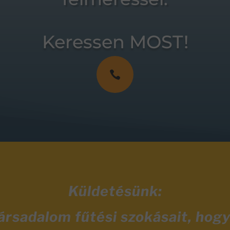
Keressen MOST!

Küldetésünk:
társadalom fűtési szokásait, hog