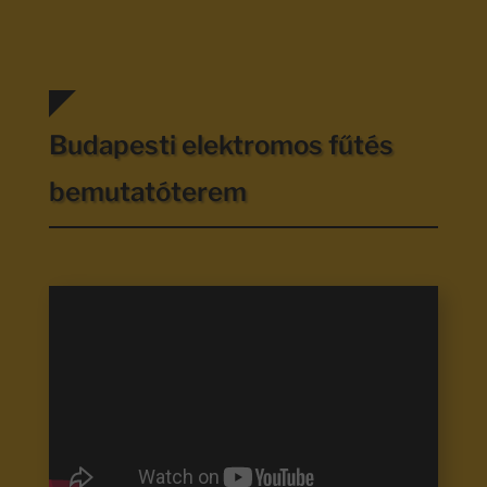
Budapesti elektromos fűtés
bemutatóterem