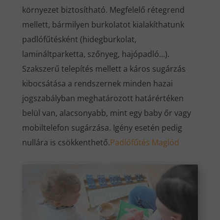
környezet biztosítható. Megfelelő rétegrend
mellett, bármilyen burkolatot kialakíthatunk
padlófűtésként (hidegburkolat,
lamináltparketta, szőnyeg, hajópadló…).
Szakszerű telepítés mellett a káros sugárzás
kibocsátása a rendszernek minden hazai
jogszabályban meghatározott határértéken
belül van, alacsonyabb, mint egy baby őr vagy
mobiltelefon sugárzása. Igény esetén pedig
nullára is csökkenthető.
Padlófűtés Maglód