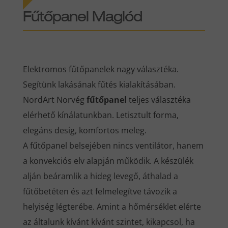
Fűtőpanel Maglód
Elektromos fűtőpanelek nagy választéka.
Segítünk lakásának fűtés kialakításában.
NordArt Norvég
fűtőpanel
teljes választéka
elérhető kínálatunkban. Letisztult forma,
elegáns desig, komfortos meleg.
A fűtőpanel belsejében nincs ventilátor, hanem
a konvekciós elv alapján működik. A készülék
alján beáramlik a hideg levegő, áthalad a
fűtőbetéten és azt felmelegítve távozik a
helyiség légterébe. Amint a hőmérséklet elérte
az általunk kívánt kívánt szintet, kikapcsol, ha