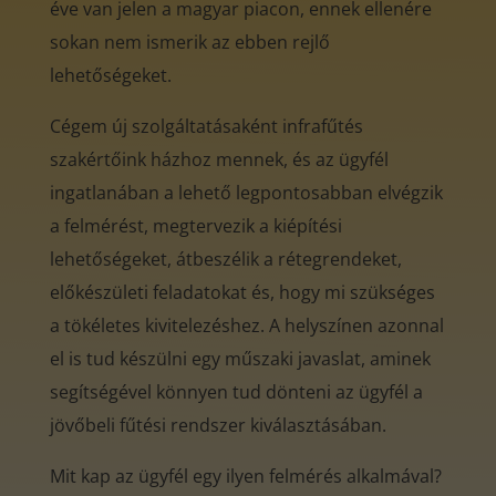
éve van jelen a magyar piacon, ennek ellenére
sokan nem ismerik az ebben rejlő
lehetőségeket.
Cégem új szolgáltatásaként infrafűtés
szakértőink házhoz mennek, és az ügyfél
ingatlanában a lehető legpontosabban elvégzik
a felmérést, megtervezik a kiépítési
lehetőségeket, átbeszélik a rétegrendeket,
előkészületi feladatokat és, hogy mi szükséges
a tökéletes kivitelezéshez. A helyszínen azonnal
el is tud készülni egy műszaki javaslat, aminek
segítségével könnyen tud dönteni az ügyfél a
jövőbeli fűtési rendszer kiválasztásában.
Mit kap az ügyfél egy ilyen felmérés alkalmával?