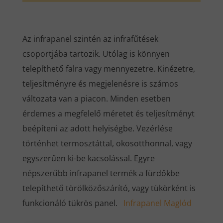
Az infrapanel szintén az infrafűtések
csoportjába tartozik. Utólag is könnyen
telepíthető falra vagy mennyezetre. Kinézetre,
teljesítményre és megjelenésre is számos
változata van a piacon. Minden esetben
érdemes a megfelelő méretet és teljesítményt
beépíteni az adott helyiségbe. Vezérlése
történhet termosztáttal, okosotthonnal, vagy
egyszerűen ki-be kacsolással. Egyre
népszerűbb infrapanel termék a fürdőkbe
telepíthető törölközőszárító, vagy tükörként is
funkcionáló tükrös panel.
Infrapanel Maglód