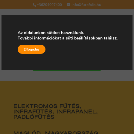
+36204007400
info@futofolia.hu
Az oldalunkon sütiket használunk.
További információkat a
süti beállításokban
találsz.
Válasszon oldalt
Elfogadás
Kérjen árajánlatot
ELEKTROMOS FŰTÉS,
INFRAFŰTÉS, INFRAPANEL,
PADLÓFŰTÉS