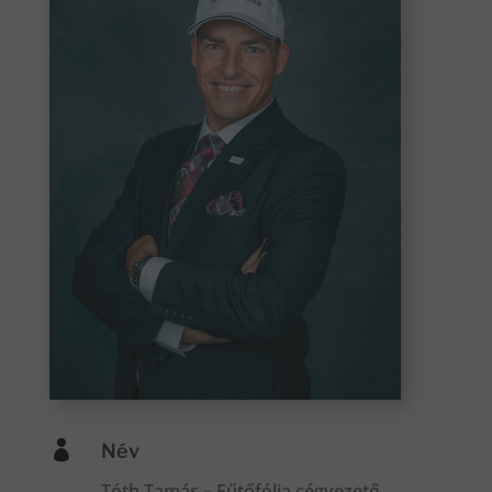

Név
Tóth Tamás – Fűtőfólia cégvezető