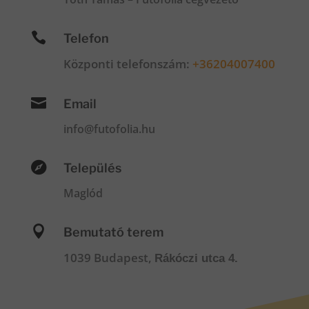

Telefon
Központi telefonszám:
+36204007400

Email
info@futofolia.hu

Település
Maglód

Bemutató terem
1039 Budapest,
Rákóczi utca 4.