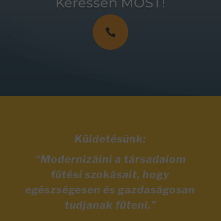
Keressen MOST!

Küldetésünk:
“Modernizálni a társadalom
fűtési szokásait, hogy
egészségesen és gazdaságosan
tudjanak fűteni.”