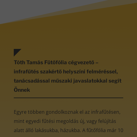
Tóth Tamás Fűtőfólia cégvezető –
infrafűtés szakértő helyszíni felméréssel,
tanácsadással műszaki javaslatokkal segít
Önnek
Egyre többen gondolkoznak el az infrafűtésen,
mint egyedi fűtési megoldás új, vagy felújítás
alatt álló lakásukba, házukba. A fűtőfólia már 10