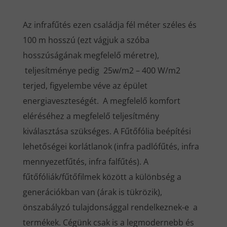
Az infrafűtés ezen családja fél méter széles és
100 m hosszú (ezt vágjuk a szóba
hosszúságának megfelelő méretre),
teljesítménye pedig 25w/m2 – 400 W/m2
terjed, figyelembe véve az épület
energiaveszteségét. A megfelelő komfort
eléréséhez a megfelelő teljesítmény
kiválasztása szükséges. A Fűtőfólia beépítési
lehetőségei korlátlanok (infra padlófűtés, infra
mennyezetfűtés, infra falfűtés). A
fűtőfóliák/fűtőfilmek között a különbség a
generációkban van (árak is tükrözik),
önszabályzó tulajdonsággal rendelkeznek-e a
termékek. Cégünk csak is a legmodernebb és