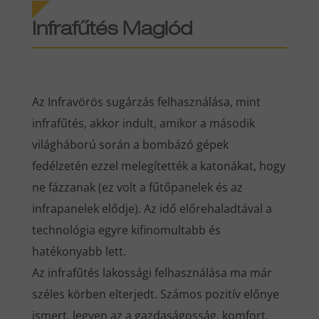
Infrafűtés Maglód
Az Infravörös sugárzás felhasználása, mint
infrafűtés, akkor indult, amikor a második
világháború során a bombázó gépek
fedélzetén ezzel melegítették a katonákat, hogy
ne fázzanak (ez volt a fűtőpanelek és az
infrapanelek elődje). Az idő előrehaladtával a
technológia egyre kifinomultabb és
hatékonyabb lett.
Az infrafűtés lakossági felhasználása ma már
széles körben elterjedt. Számos pozitív előnye
ismert, legyen az a gazdaságosság, komfort,