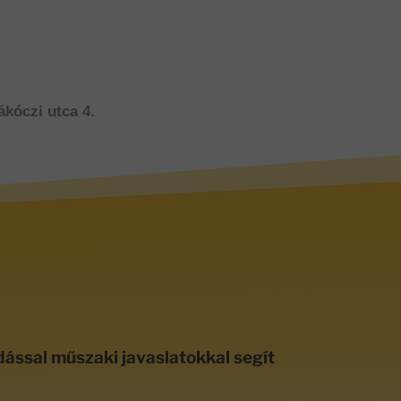
ákóczi utca 4.
dással műszaki javaslatokkal segít