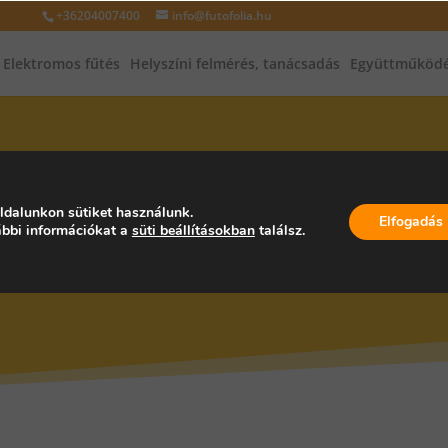
+36204007400
info@futofolia.hu
Elektromos fűtés
Helyszíni felmérés, tanácsadás
Együttműködé
INFRAFŰTÉS, INFRAPANEL, PA
ldalunkon sütiket használunk.
Elfogadás
bbi információkat a
süti beállításokban
találsz.
ZÁG