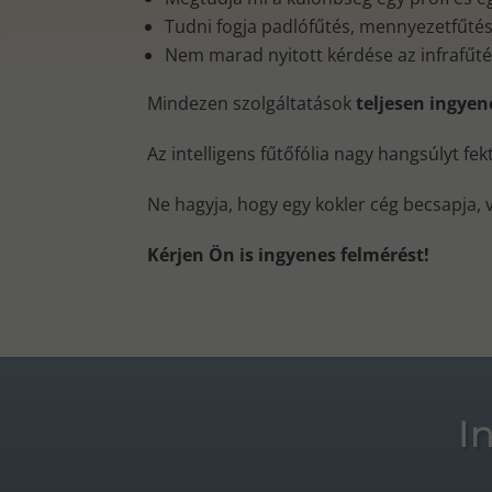
Tudni fogja padlófűtés, mennyezetfűtés, 
Nem marad nyitott kérdése az infrafűt
Mindezen szolgáltatások
teljesen ingye
Az intelligens fűtőfólia nagy hangsúlyt fe
Ne hagyja, hogy egy kokler cég becsapja, 
Kérjen Ön is ingyenes felmérést!
I