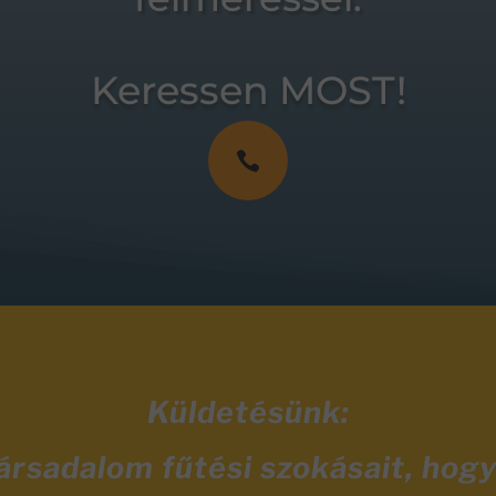
Keressen MOST!

Küldetésünk:
társadalom fűtési szokásait, hog