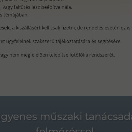
vagy falfűtés lesz beépítve nála.
és témájában.
nesek
, a kiszállásért kell csak fizetni, de rendelés esetén ez i
ktet ügyfeleinek szakszerű tájékoztatására és segítésére.
vagy nem megfelelően telepítse fűtőfólia rendszerét.
ngyenes műszaki tanácsad
felméréssel.