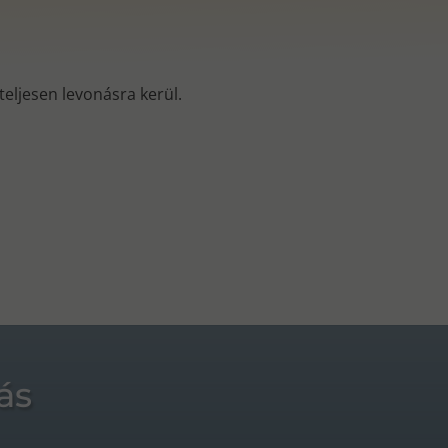
s teljesen levonásra kerül.
ás