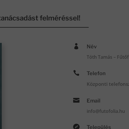
anácsadást felméréssel!

Név
Tóth Tamás – Fűtőf

Telefon
Központi telefon

Email
info@futofolia.hu

Település