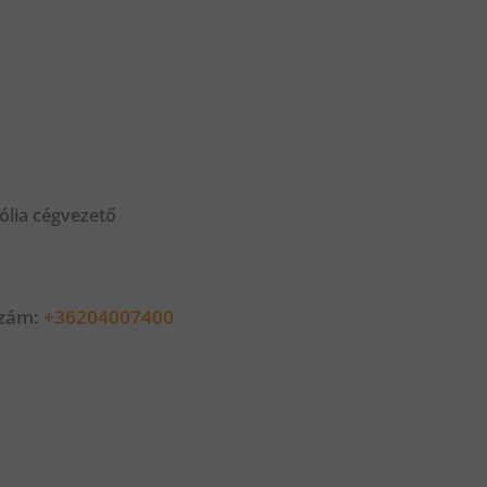
ólia cégvezető
szám:
+36204007400