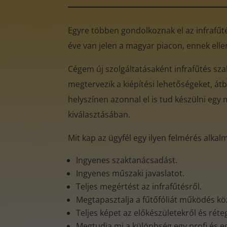
Egyre többen gondolkoznak el az infrafűtés
éve van jelen a magyar piacon, ennek ell
Cégem új szolgáltatásaként infrafűtés sz
megtervezik a kiépítési lehetőségeket, átb
helyszínen azonnal el is tud készülni egy 
kiválasztásában.
Mit kap az ügyfél egy ilyen felmérés alkal
Ingyenes szaktanácsadást.
Ingyenes műszaki javaslatot.
Teljes megértést az infrafűtésről.
Megtapasztalja a fűtőfóliát működés k
Teljes képet az előkészületekről és rét
Megtudja mi a különbség egy profi és e