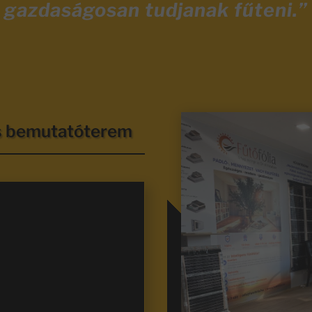
gazdaságosan tudjanak fűteni.”
és bemutatóterem