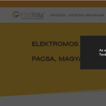
Infrafűtés
Infrafűtés vélemények
ELEKTROMOS FŰTÉS, 
Az o
Tová
PACSA, MAGYARORS