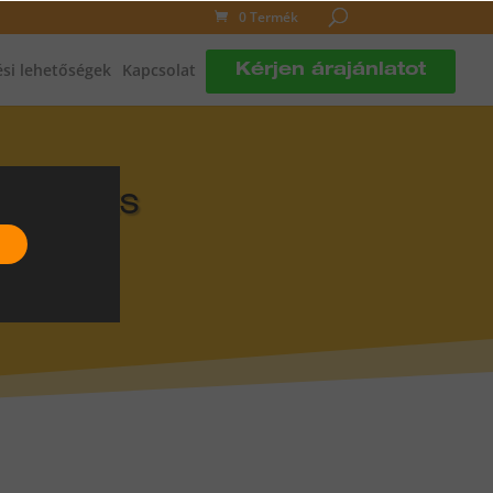
0 Termék
si lehetőségek
Kapcsolat
Kérjen árajánlatot
DLÓFŰTÉS