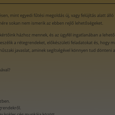
en, mint egyedi fűtési megoldás új, vagy felújítás alatt áll
enére sokan nem ismerik az ebben rejlő lehetőségeket.
akértőink házhoz mennek, és az ügyfél ingatlanában a lehető
eszélik a rétegrendeket, előkészületi feladatokat és, hogy mi
műszaki javaslat, aminek segítségével könnyen tud dönteni az
mával?
özben.
egrendekről.
gy kokler cég munkája között.