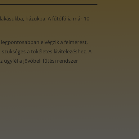
ó lakásukba, házukba. A fűtőfólia már 10
 legpontosabban elvégzik a felmérést,
 szükséges a tökéletes kivitelezéshez. A
 ügyfél a jövőbeli fűtési rendszer