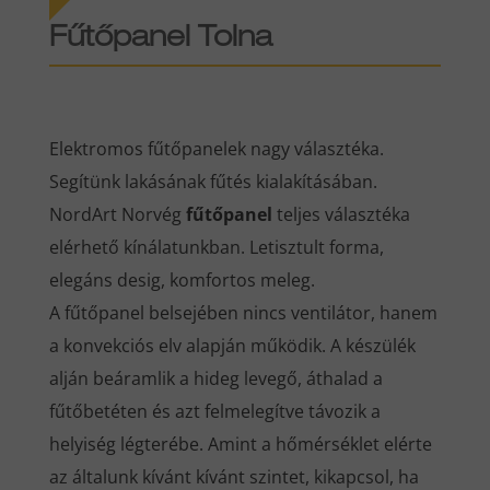
Fűtőpanel Tolna
Elektromos fűtőpanelek nagy választéka.
Segítünk lakásának fűtés kialakításában.
NordArt Norvég
fűtőpanel
teljes választéka
elérhető kínálatunkban. Letisztult forma,
elegáns desig, komfortos meleg.
A fűtőpanel belsejében nincs ventilátor, hanem
a konvekciós elv alapján működik. A készülék
alján beáramlik a hideg levegő, áthalad a
fűtőbetéten és azt felmelegítve távozik a
helyiség légterébe. Amint a hőmérséklet elérte
az általunk kívánt kívánt szintet, kikapcsol, ha