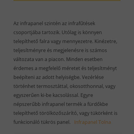
Az infrapanel szintén az infrafűtések
csoportjába tartozik. Utólag is könnyen
telepíthető falra vagy mennyezetre. Kinézetre,
teljesítményre és megjelenésre is számos
változata van a piacon. Minden esetben
érdemes a megfelelő méretet és teljesítményt
beépíteni az adott helyiségbe. Vezérlése
történhet termosztáttal, okosotthonnal, vagy
egyszerűen ki-be kacsolással. Egyre
népszerűbb infrapanel termék a fürdőkbe
telepíthető törölközőszárító, vagy tükörként is
funkcionáló tükrös panel.
Infrapanel Tolna