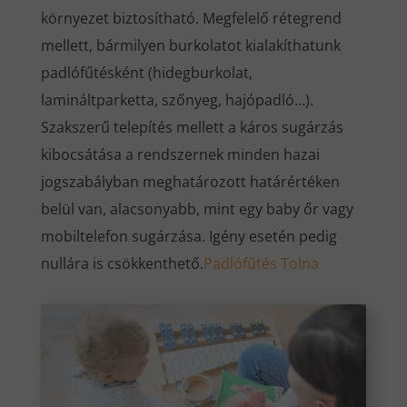
környezet biztosítható. Megfelelő rétegrend
mellett, bármilyen burkolatot kialakíthatunk
padlófűtésként (hidegburkolat,
lamináltparketta, szőnyeg, hajópadló…).
Szakszerű telepítés mellett a káros sugárzás
kibocsátása a rendszernek minden hazai
jogszabályban meghatározott határértéken
belül van, alacsonyabb, mint egy baby őr vagy
mobiltelefon sugárzása. Igény esetén pedig
nullára is csökkenthető.
Padlófűtés Tolna