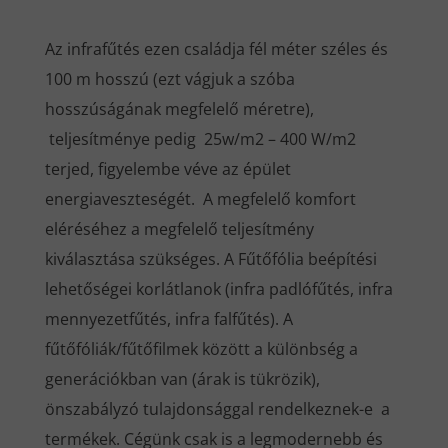
Az infrafűtés ezen családja fél méter széles és
100 m hosszú (ezt vágjuk a szóba
hosszúságának megfelelő méretre),
teljesítménye pedig 25w/m2 – 400 W/m2
terjed, figyelembe véve az épület
energiaveszteségét. A megfelelő komfort
eléréséhez a megfelelő teljesítmény
kiválasztása szükséges. A Fűtőfólia beépítési
lehetőségei korlátlanok (infra padlófűtés, infra
mennyezetfűtés, infra falfűtés). A
fűtőfóliák/fűtőfilmek között a különbség a
generációkban van (árak is tükrözik),
önszabályzó tulajdonsággal rendelkeznek-e a
termékek. Cégünk csak is a legmodernebb és