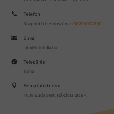

Telefon
Központi telefonszám:
+36204007400

Email
info@futofolia.hu

Település
Tolna

Bemutató terem
1039 Budapest,
Rákóczi utca 4.