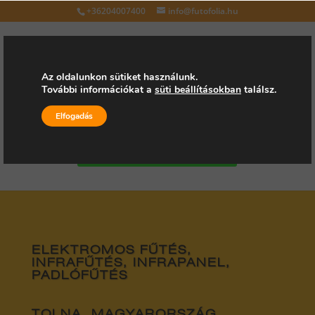
+36204007400
info@futofolia.hu
Az oldalunkon sütiket használunk.
További információkat a
süti beállításokban
találsz.
Válasszon oldalt
Elfogadás
Kérjen árajánlatot
ELEKTROMOS FŰTÉS,
INFRAFŰTÉS, INFRAPANEL,
PADLÓFŰTÉS