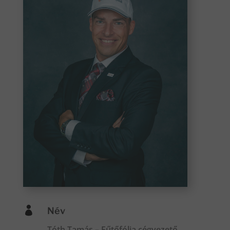

Név
Tóth Tamás – Fűtőfólia cégvezető