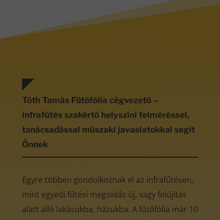
Tóth Tamás Fűtőfólia cégvezető –
infrafűtés szakértő helyszíni felméréssel,
tanácsadással műszaki javaslatokkal segít
Önnek
Egyre többen gondolkoznak el az infrafűtésen,
mint egyedi fűtési megoldás új, vagy felújítás
alatt álló lakásukba, házukba. A fűtőfólia már 10