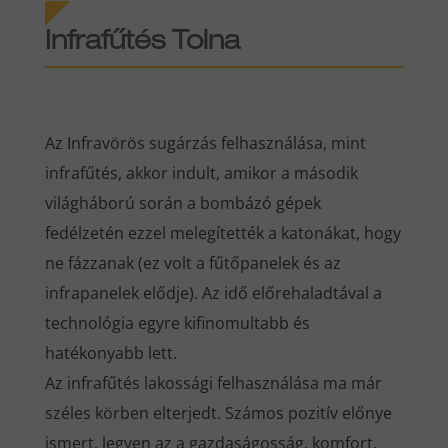
Infrafűtés Tolna
Az Infravörös sugárzás felhasználása, mint
infrafűtés, akkor indult, amikor a második
világháború során a bombázó gépek
fedélzetén ezzel melegítették a katonákat, hogy
ne fázzanak (ez volt a fűtőpanelek és az
infrapanelek elődje). Az idő előrehaladtával a
technológia egyre kifinomultabb és
hatékonyabb lett.
Az infrafűtés lakossági felhasználása ma már
széles körben elterjedt. Számos pozitív előnye
ismert, legyen az a gazdaságosság, komfort,