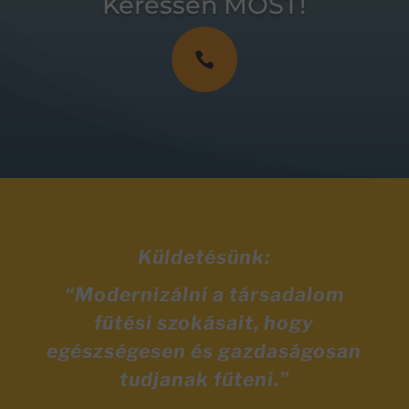
Keressen MOST!

Küldetésünk:
“Modernizálni a társadalom
fűtési szokásait, hogy
egészségesen és gazdaságosan
tudjanak fűteni.”