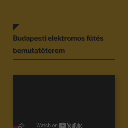
Budapesti elektromos fűtés
bemutatóterem