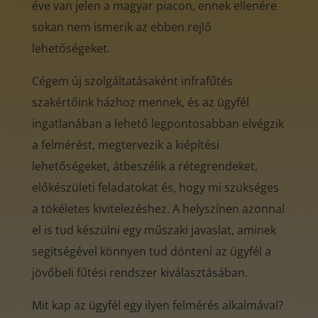
éve van jelen a magyar piacon, ennek ellenére
sokan nem ismerik az ebben rejlő
lehetőségeket.
Cégem új szolgáltatásaként infrafűtés
szakértőink házhoz mennek, és az ügyfél
ingatlanában a lehető legpontosabban elvégzik
a felmérést, megtervezik a kiépítési
lehetőségeket, átbeszélik a rétegrendeket,
előkészületi feladatokat és, hogy mi szükséges
a tökéletes kivitelezéshez. A helyszínen azonnal
el is tud készülni egy műszaki javaslat, aminek
segítségével könnyen tud dönteni az ügyfél a
jövőbeli fűtési rendszer kiválasztásában.
Mit kap az ügyfél egy ilyen felmérés alkalmával?