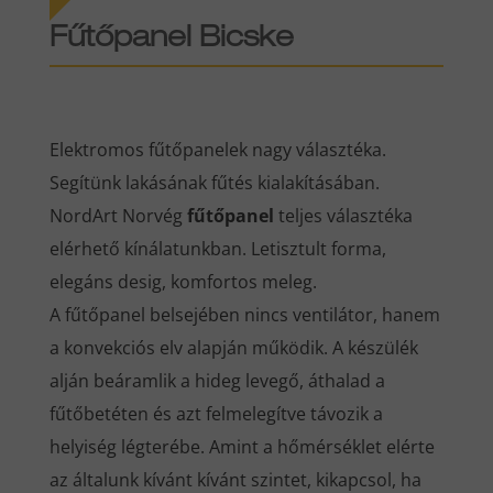
Fűtőpanel Bicske
Elektromos fűtőpanelek nagy választéka.
Segítünk lakásának fűtés kialakításában.
NordArt Norvég
fűtőpanel
teljes választéka
elérhető kínálatunkban. Letisztult forma,
elegáns desig, komfortos meleg.
A fűtőpanel belsejében nincs ventilátor, hanem
a konvekciós elv alapján működik. A készülék
alján beáramlik a hideg levegő, áthalad a
fűtőbetéten és azt felmelegítve távozik a
helyiség légterébe. Amint a hőmérséklet elérte
az általunk kívánt kívánt szintet, kikapcsol, ha