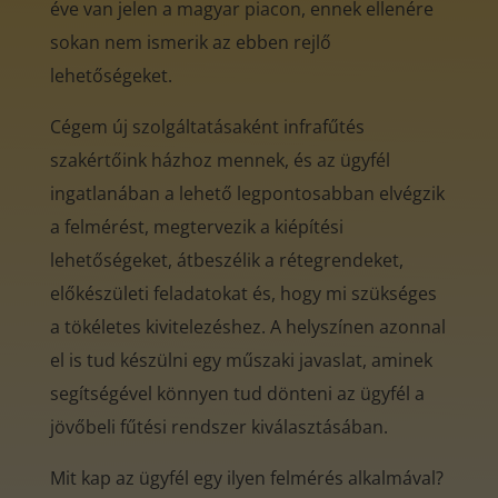
éve van jelen a magyar piacon, ennek ellenére
sokan nem ismerik az ebben rejlő
lehetőségeket.
Cégem új szolgáltatásaként infrafűtés
szakértőink házhoz mennek, és az ügyfél
ingatlanában a lehető legpontosabban elvégzik
a felmérést, megtervezik a kiépítési
lehetőségeket, átbeszélik a rétegrendeket,
előkészületi feladatokat és, hogy mi szükséges
a tökéletes kivitelezéshez. A helyszínen azonnal
el is tud készülni egy műszaki javaslat, aminek
segítségével könnyen tud dönteni az ügyfél a
jövőbeli fűtési rendszer kiválasztásában.
Mit kap az ügyfél egy ilyen felmérés alkalmával?