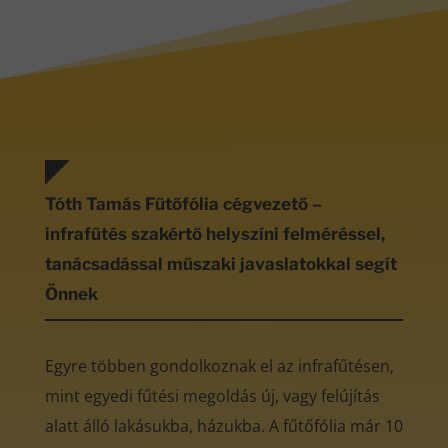
Tóth Tamás Fűtőfólia cégvezető –
infrafűtés szakértő helyszíni felméréssel,
tanácsadással műszaki javaslatokkal segít
Önnek
Egyre többen gondolkoznak el az infrafűtésen,
mint egyedi fűtési megoldás új, vagy felújítás
alatt álló lakásukba, házukba. A fűtőfólia már 10