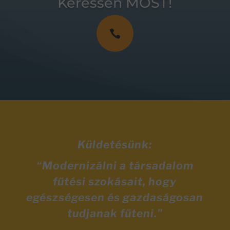
Keressen MOST!

Küldetésünk:
“Modernizálni a társadalom
fűtési szokásait, hogy
egészségesen és gazdaságosan
tudjanak fűteni.”