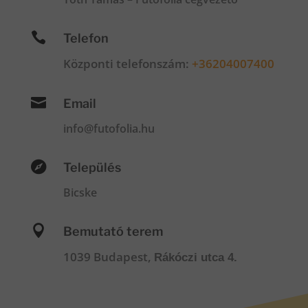

Telefon
Központi telefonszám:
+36204007400

Email
info@futofolia.hu

Település
Bicske

Bemutató terem
1039 Budapest,
Rákóczi utca 4.