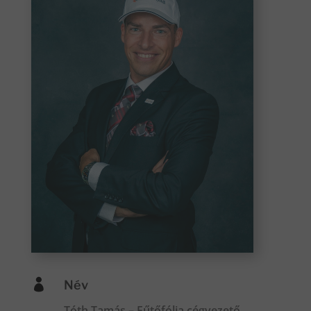

Név
Tóth Tamás – Fűtőfólia cégvezető