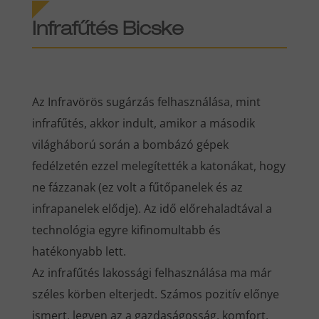
Infrafűtés Bicske
Az Infravörös sugárzás felhasználása, mint
infrafűtés, akkor indult, amikor a második
világháború során a bombázó gépek
fedélzetén ezzel melegítették a katonákat, hogy
ne fázzanak (ez volt a fűtőpanelek és az
infrapanelek elődje). Az idő előrehaladtával a
technológia egyre kifinomultabb és
hatékonyabb lett.
Az infrafűtés lakossági felhasználása ma már
széles körben elterjedt. Számos pozitív előnye
ismert, legyen az a gazdaságosság, komfort,