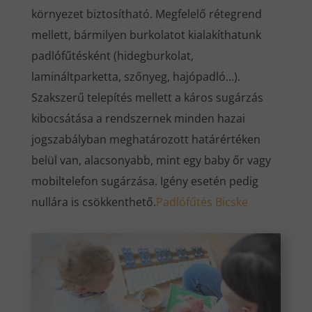
környezet biztosítható. Megfelelő rétegrend
mellett, bármilyen burkolatot kialakíthatunk
padlófűtésként (hidegburkolat,
lamináltparketta, szőnyeg, hajópadló…).
Szakszerű telepítés mellett a káros sugárzás
kibocsátása a rendszernek minden hazai
jogszabályban meghatározott határértéken
belül van, alacsonyabb, mint egy baby őr vagy
mobiltelefon sugárzása. Igény esetén pedig
nullára is csökkenthető.
Padlófűtés Bicske