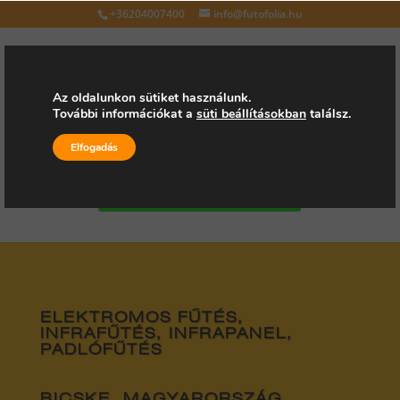
+36204007400
info@futofolia.hu
Az oldalunkon sütiket használunk.
További információkat a
süti beállításokban
találsz.
Válasszon oldalt
Elfogadás
Kérjen árajánlatot
ELEKTROMOS FŰTÉS,
INFRAFŰTÉS, INFRAPANEL,
PADLÓFŰTÉS