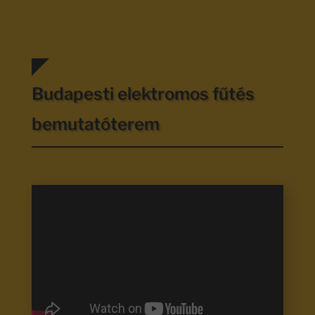
Budapesti elektromos fűtés
bemutatóterem