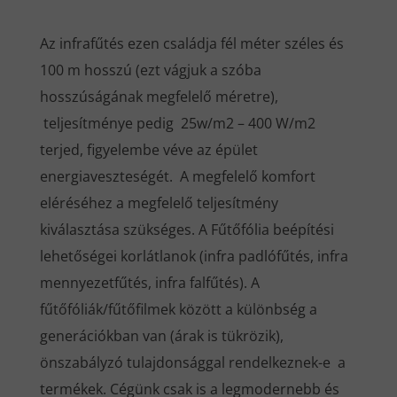
Az infrafűtés ezen családja fél méter széles és
100 m hosszú (ezt vágjuk a szóba
hosszúságának megfelelő méretre),
teljesítménye pedig 25w/m2 – 400 W/m2
terjed, figyelembe véve az épület
energiaveszteségét. A megfelelő komfort
eléréséhez a megfelelő teljesítmény
kiválasztása szükséges. A Fűtőfólia beépítési
lehetőségei korlátlanok (infra padlófűtés, infra
mennyezetfűtés, infra falfűtés). A
fűtőfóliák/fűtőfilmek között a különbség a
generációkban van (árak is tükrözik),
önszabályzó tulajdonsággal rendelkeznek-e a
termékek. Cégünk csak is a legmodernebb és