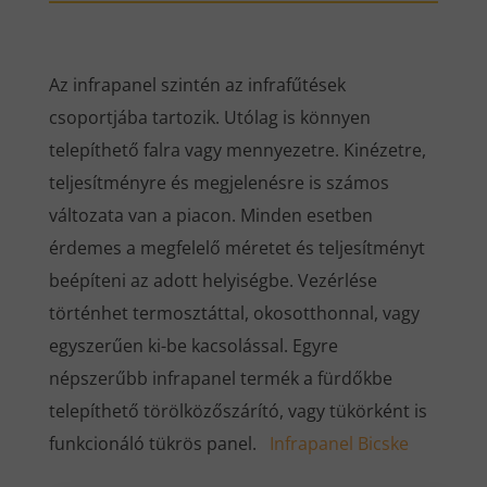
Az infrapanel szintén az infrafűtések
csoportjába tartozik. Utólag is könnyen
telepíthető falra vagy mennyezetre. Kinézetre,
teljesítményre és megjelenésre is számos
változata van a piacon. Minden esetben
érdemes a megfelelő méretet és teljesítményt
beépíteni az adott helyiségbe. Vezérlése
történhet termosztáttal, okosotthonnal, vagy
egyszerűen ki-be kacsolással. Egyre
népszerűbb infrapanel termék a fürdőkbe
telepíthető törölközőszárító, vagy tükörként is
funkcionáló tükrös panel.
Infrapanel Bicske