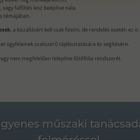
vagy falfűtés lesz beépítve nála.
és témájában.
nesek
, a kiszállásért kell csak fizetni, de rendelés esetén ez i
ktet ügyfeleinek szakszerű tájékoztatására és segítésére.
vagy nem megfelelően telepítse fűtőfólia rendszerét.
ngyenes műszaki tanácsad
felméréssel.