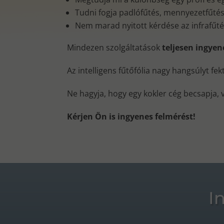
Tudni fogja padlófűtés, mennyezetfűtés, 
Nem marad nyitott kérdése az infrafűt
Mindezen szolgáltatások
teljesen ingye
Az intelligens fűtőfólia nagy hangsúlyt fe
Ne hagyja, hogy egy kokler cég becsapja, 
Kérjen Ön is ingyenes felmérést!
I