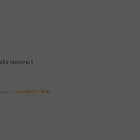
ólia cégvezető
szám:
+36204007400