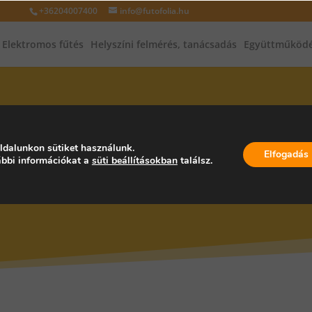
+36204007400
info@futofolia.hu
Elektromos fűtés
Helyszíni felmérés, tanácsadás
Együttműködé
INFRAFŰTÉS, INFRAPANEL, PA
ldalunkon sütiket használunk.
Elfogadás
bbi információkat a
süti beállításokban
találsz.
RSZÁG