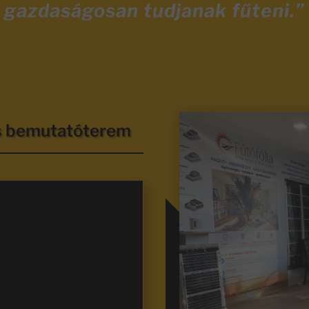
gazdaságosan tudjanak fűteni.”
és bemutatóterem