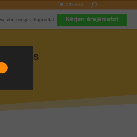
0 Termék
si lehetőségek
Kapcsolat
Kérjen árajánlatot
DLÓFŰTÉS