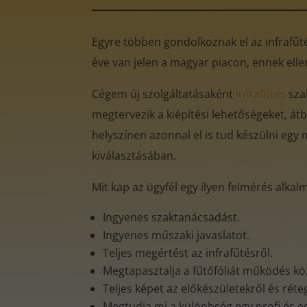
Egyre többen gondolkoznak el az infrafűtés
éve van jelen a magyar piacon, ennek ell
Cégem új szolgáltatásaként
infrafűtés
sza
megtervezik a kiépítési lehetőségeket, átb
helyszínen azonnal el is tud készülni egy 
kiválasztásában.
Mit kap az ügyfél egy ilyen felmérés alkal
Ingyenes szaktanácsadást.
Ingyenes műszaki javaslatot.
Teljes megértést az infrafűtésről.
Megtapasztalja a fűtőfóliát működés k
Teljes képet az előkészületekről és rét
Megtudja mi a különbség egy profi és e