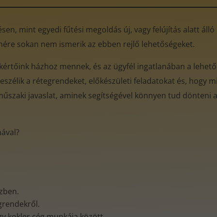
en, mint egyedi fűtési megoldás új, vagy felújítás alatt áll
enére sokan nem ismerik az ebben rejlő lehetőségeket.
kértőink házhoz mennek, és az ügyfél ingatlanában a lehető
eszélik a rétegrendeket, előkészületi feladatokat és, hogy mi
műszaki javaslat, aminek segítségével könnyen tud dönteni az
mával?
özben.
egrendekről.
gy kokler cég munkája között.