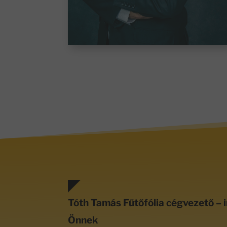
Tóth Tamás Fűtőfólia cégvezető – i
Önnek