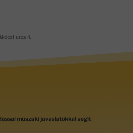
ákóczi utca 4.
dással műszaki javaslatokkal segít