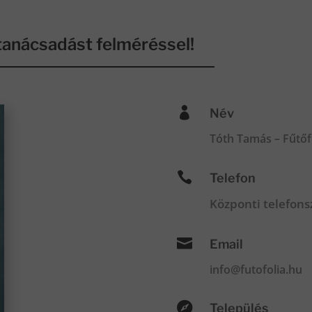
anácsadást felméréssel!

Név
Tóth Tamás – Fűtőf

Telefon
Központi telefon

Email
info@futofolia.hu

Település