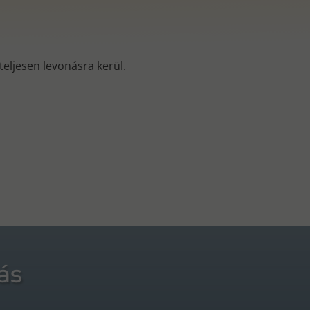
s teljesen levonásra kerül.
ás