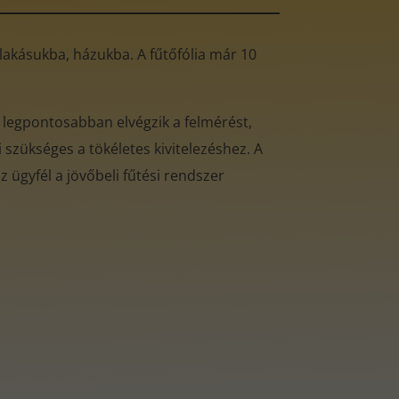
ó lakásukba, házukba. A fűtőfólia már 10
 legpontosabban elvégzik a felmérést,
 szükséges a tökéletes kivitelezéshez. A
 ügyfél a jövőbeli fűtési rendszer