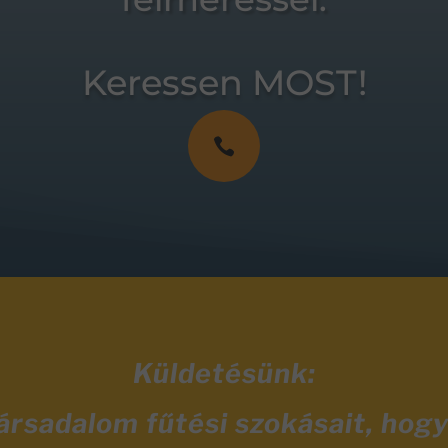
Keressen MOST!

Küldetésünk:
társadalom fűtési szokásait, hog