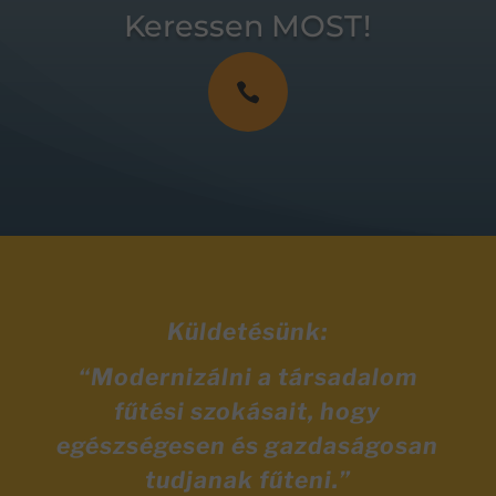
Keressen MOST!

Küldetésünk:
“Modernizálni a társadalom
fűtési szokásait, hogy
egészségesen és gazdaságosan
tudjanak fűteni.”