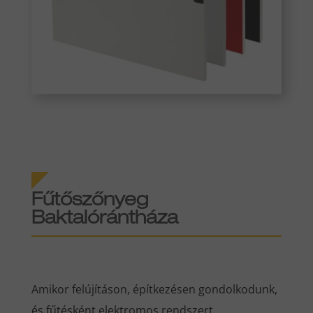
Fűtőszőnyeg
Baktalórántháza
Amikor felújításon, építkezésen gondolkodunk,
és fűtésként elektromos rendszert