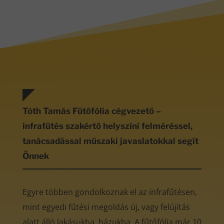
Tóth Tamás Fűtőfólia cégvezető –
infrafűtés szakértő helyszíni felméréssel,
tanácsadással műszaki javaslatokkal segít
Önnek
Egyre többen gondolkoznak el az infrafűtésen,
mint egyedi fűtési megoldás új, vagy felújítás
alatt álló lakásukba, házukba. A fűtőfólia már 10