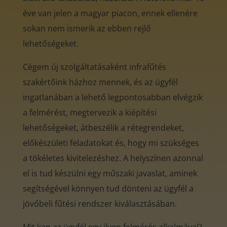
éve van jelen a magyar piacon, ennek ellenére
sokan nem ismerik az ebben rejlő
lehetőségeket.
Cégem új szolgáltatásaként infrafűtés
szakértőink házhoz mennek, és az ügyfél
ingatlanában a lehető legpontosabban elvégzik
a felmérést, megtervezik a kiépítési
lehetőségeket, átbeszélik a rétegrendeket,
előkészületi feladatokat és, hogy mi szükséges
a tökéletes kivitelezéshez. A helyszínen azonnal
el is tud készülni egy műszaki javaslat, aminek
segítségével könnyen tud dönteni az ügyfél a
jövőbeli fűtési rendszer kiválasztásában.