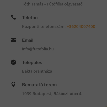
Tóth Tamás – Fűtőfólia cégvezető

Telefon
Központi telefonszám:
+36204007400

Email
info@futofolia.hu

Település
Baktalórántháza

Bemutató terem
1039 Budapest,
Rákóczi utca 4.