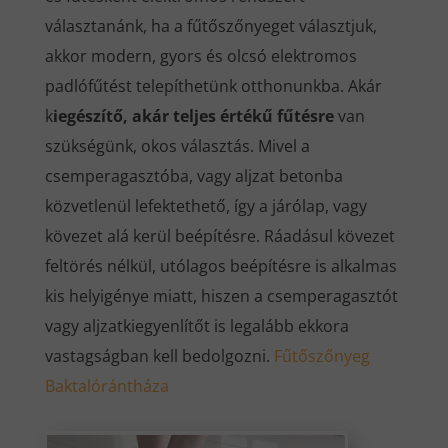
választanánk, ha a fűtőszőnyeget választjuk,
akkor modern, gyors és olcsó elektromos
padlófűtést telepíthetünk otthonunkba. Akár
k
iegészítő, akár teljes értékű fűtésre
van
szükségünk, okos választás. Mivel a
csemperagasztóba, vagy aljzat betonba
közvetlenül lefektethető, így a járólap, vagy
kövezet alá kerül beépítésre. Ráadásul kövezet
feltörés nélkül, utólagos beépítésre is alkalmas
kis helyigénye miatt, hiszen a csemperagasztót
vagy aljzatkiegyenlítőt is legalább ekkora
vastagságban kell bedolgozni.
Fűtőszőnyeg
Baktalórántháza