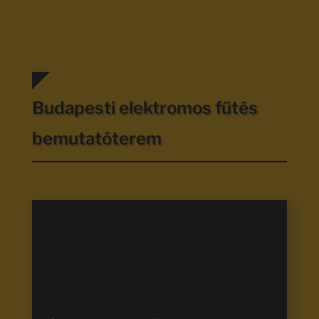
Budapesti elektromos fűtés
bemutatóterem