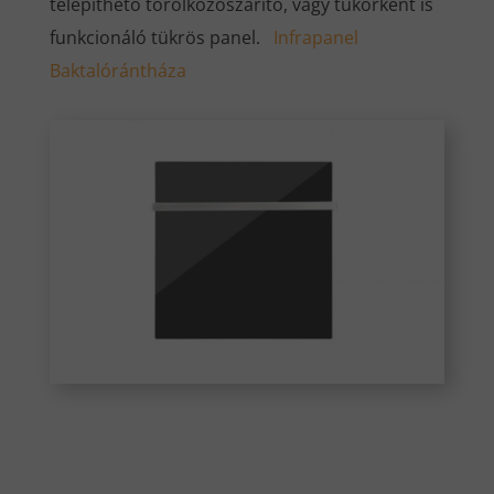
telepíthető törölközőszárító, vagy tükörként is
funkcionáló tükrös panel.
Infrapanel
Baktalórántháza