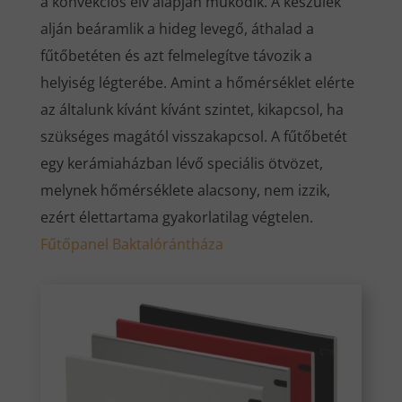
a konvekciós elv alapján működik. A készülék
alján beáramlik a hideg levegő, áthalad a
fűtőbetéten és azt felmelegítve távozik a
helyiség légterébe. Amint a hőmérséklet elérte
az általunk kívánt kívánt szintet, kikapcsol, ha
szükséges magától visszakapcsol. A fűtőbetét
egy kerámiaházban lévő speciális ötvözet,
melynek hőmérséklete alacsony, nem izzik,
ezért élettartama gyakorlatilag végtelen.
Fűtőpanel Baktalórántháza