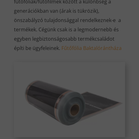
fűtőfóliák/fűtőfilmek között a különbség a
generációkban van (árak is tükrözik),
önszabályzó tulajdonsággal rendelkeznek-e a
termékek. Cégünk csak is a legmodernebb és
egyben legbiztonságosabb termékcsaládot
építi be ügyfeleinek.
Fűtőfólia Baktalórántháza