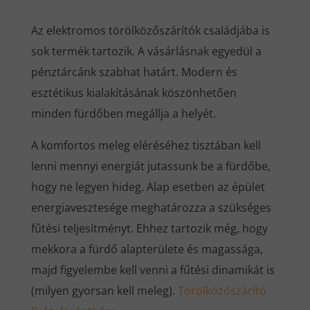
Az elektromos törölközőszárítók családjába is
sok termék tartozik. A vásárlásnak egyedül a
pénztárcánk szabhat határt. Modern és
esztétikus kialakításának köszönhetően
minden fürdőben megállja a helyét.
A komfortos meleg eléréséhez tisztában kell
lenni mennyi energiát jutassunk be a fürdőbe,
hogy ne legyen hideg. Alap esetben az épület
energiavesztesége meghatározza a szükséges
fűtési teljesítményt. Ehhez tartozik még, hogy
mekkora a fürdő alapterülete és magassága,
majd figyelembe kell venni a fűtési dinamikát is
(milyen gyorsan kell meleg).
Törölközőszárító