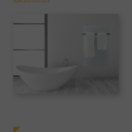
Baktalórántháza