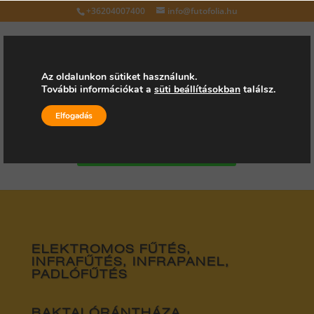
+36204007400
info@futofolia.hu
Az oldalunkon sütiket használunk.
További információkat a
süti beállításokban
találsz.
Válasszon oldalt
Elfogadás
Kérjen árajánlatot
ELEKTROMOS FŰTÉS,
INFRAFŰTÉS, INFRAPANEL,
PADLÓFŰTÉS