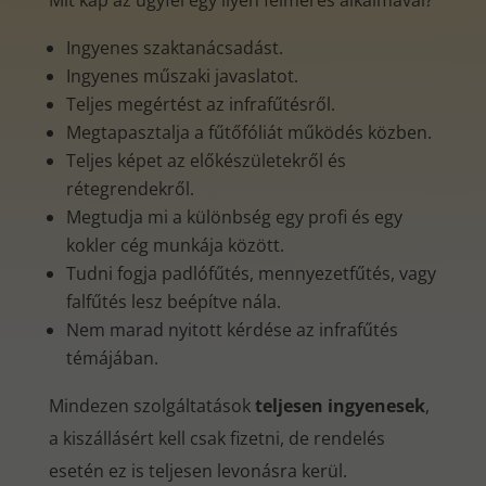
Mit kap az ügyfél egy ilyen felmérés alkalmával?
Ingyenes szaktanácsadást.
Ingyenes műszaki javaslatot.
Teljes megértést az infrafűtésről.
Megtapasztalja a fűtőfóliát működés közben.
Teljes képet az előkészületekről és
rétegrendekről.
Megtudja mi a különbség egy profi és egy
kokler cég munkája között.
Tudni fogja padlófűtés, mennyezetfűtés, vagy
falfűtés lesz beépítve nála.
Nem marad nyitott kérdése az infrafűtés
témájában.
Mindezen szolgáltatások
teljesen ingyenesek
,
a kiszállásért kell csak fizetni, de rendelés
esetén ez is teljesen levonásra kerül.