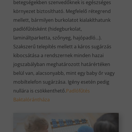
betegségekben szenvedőknek is egészséges
környezet biztosítható. Megfelelő rétegrend
mellett, bármilyen burkolatot kialakíthatunk
padlófűtésként (hidegburkolat,
lamináltparketta, szőnyeg, hajópadló…).
Szakszerű telepítés mellett a káros sugárzás
kibocsátása a rendszernek minden hazai
jogszabályban meghatározott határértéken
belül van, alacsonyabb, mint egy baby őr vagy
mobiltelefon sugárzása. Igény esetén pedig
nullára is csökkenthető.
Padlófűtés
Baktalórántháza