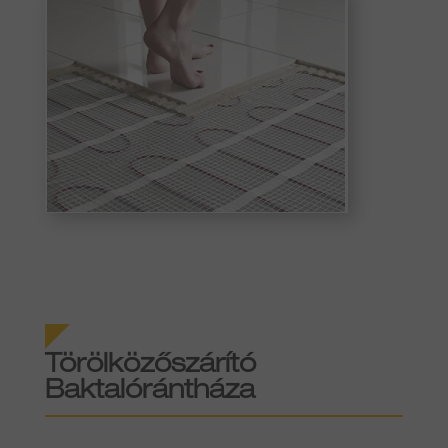
Törölközőszárító
Baktalórántháza