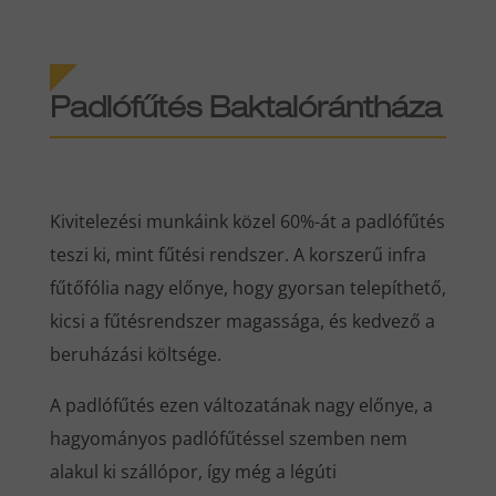
Padlófűtés Baktalórántháza
Kivitelezési munkáink közel 60%-át a padlófűtés
teszi ki, mint fűtési rendszer. A korszerű infra
fűtőfólia nagy előnye, hogy gyorsan telepíthető,
kicsi a fűtésrendszer magassága, és kedvező a
beruházási költsége.
A padlófűtés ezen változatának nagy előnye, a
hagyományos padlófűtéssel szemben nem
alakul ki szállópor, így még a légúti