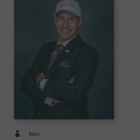

Név