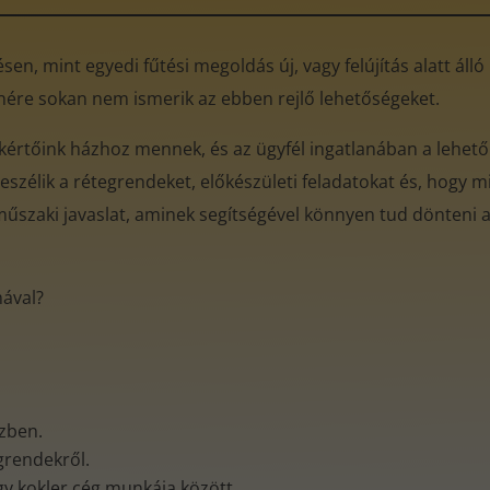
en, mint egyedi fűtési megoldás új, vagy felújítás alatt áll
enére sokan nem ismerik az ebben rejlő lehetőségeket.
akértőink házhoz mennek, és az ügyfél ingatlanában a lehető
eszélik a rétegrendeket, előkészületi feladatokat és, hogy mi
műszaki javaslat, aminek segítségével könnyen tud dönteni az
mával?
özben.
egrendekről.
gy kokler cég munkája között.