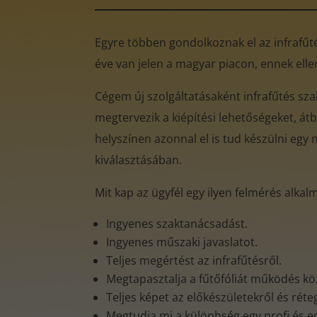
Egyre többen gondolkoznak el az infrafűtés
éve van jelen a magyar piacon, ennek ell
Cégem új szolgáltatásaként infrafűtés sz
megtervezik a kiépítési lehetőségeket, átb
helyszínen azonnal el is tud készülni egy 
kiválasztásában.
Mit kap az ügyfél egy ilyen felmérés alkal
Ingyenes szaktanácsadást.
Ingyenes műszaki javaslatot.
Teljes megértést az infrafűtésről.
Megtapasztalja a fűtőfóliát működés k
Teljes képet az előkészületekről és rét
Megtudja mi a különbség egy profi és e