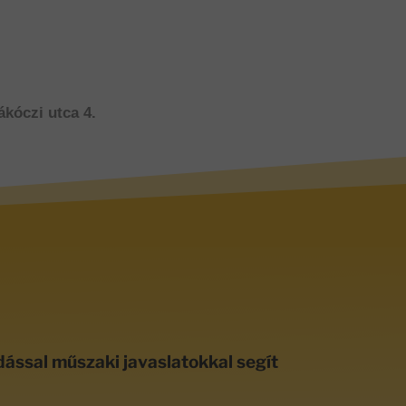
ákóczi utca 4.
dással műszaki javaslatokkal segít