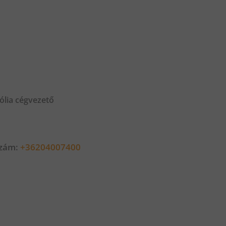
ólia cégvezető
szám:
+36204007400