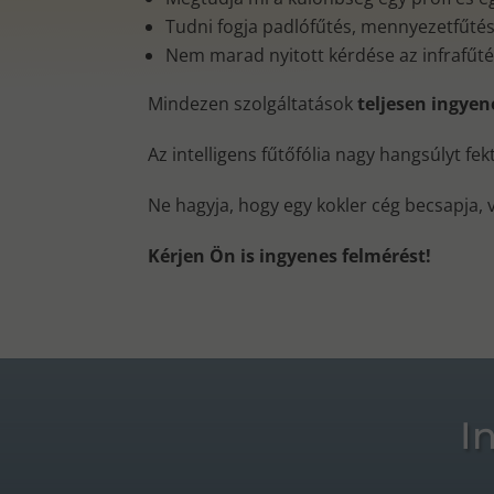
Tudni fogja padlófűtés, mennyezetfűtés, 
Nem marad nyitott kérdése az infrafűt
Mindezen szolgáltatások
teljesen ingye
Az intelligens fűtőfólia nagy hangsúlyt fe
Ne hagyja, hogy egy kokler cég becsapja, 
Kérjen Ön is ingyenes felmérést!
I