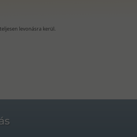
s teljesen levonásra kerül.
ás