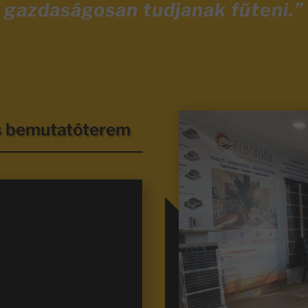
gazdaságosan tudjanak fűteni.”
és bemutatóterem