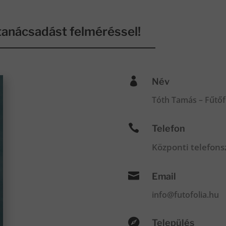
anácsadást felméréssel!

Név
Tóth Tamás – Fűtőf

Telefon
Központi telefon

Email
info@futofolia.hu

Település