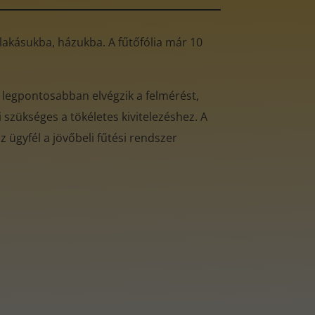
ó lakásukba, házukba. A fűtőfólia már 10
 legpontosabban elvégzik a felmérést,
 szükséges a tökéletes kivitelezéshez. A
 ügyfél a jövőbeli fűtési rendszer