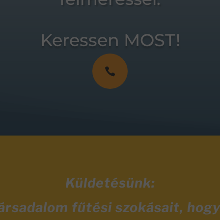
Keressen MOST!

Küldetésünk:
társadalom fűtési szokásait, hog