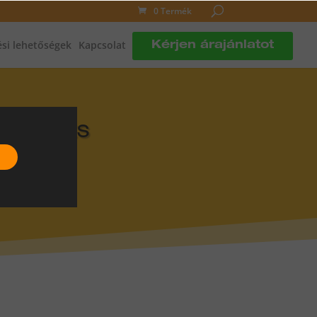
0 Termék
si lehetőségek
Kapcsolat
Kérjen árajánlatot
DLÓFŰTÉS