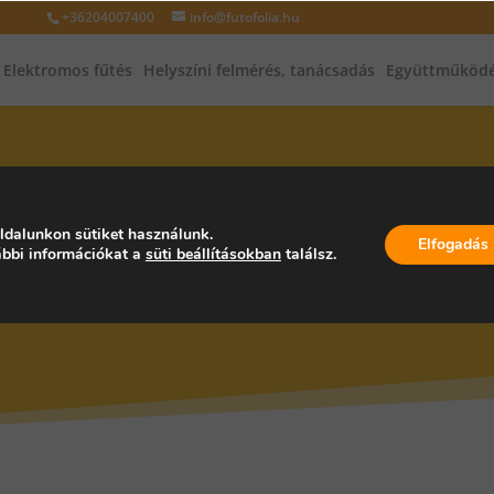
+36204007400
info@futofolia.hu
Elektromos fűtés
Helyszíni felmérés, tanácsadás
Együttműködé
INFRAFŰTÉS, INFRAPANEL, PA
ldalunkon sütiket használunk.
Elfogadás
bbi információkat a
süti beállításokban
találsz.
ZÁG