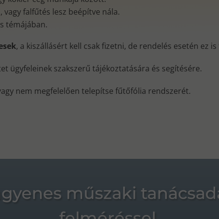
vagy falfűtés lesz beépítve nála.
és témájában.
nesek
, a kiszállásért kell csak fizetni, de rendelés esetén ez i
ktet ügyfeleinek szakszerű tájékoztatására és segítésére.
vagy nem megfelelően telepítse fűtőfólia rendszerét.
ngyenes műszaki tanácsad
felméréssel.