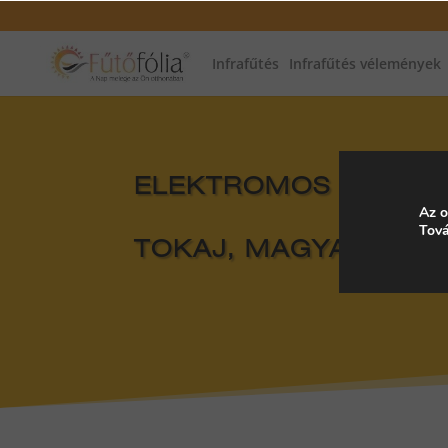
Infrafűtés
Infrafűtés vélemények
ELEKTROMOS FŰTÉS, 
Az o
Tová
TOKAJ, MAGYARORS