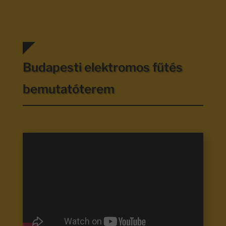
Budapesti elektromos fűtés
bemutatóterem