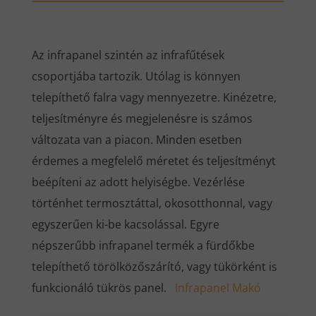
Az infrapanel szintén az infrafűtések
csoportjába tartozik. Utólag is könnyen
telepíthető falra vagy mennyezetre. Kinézetre,
teljesítményre és megjelenésre is számos
változata van a piacon. Minden esetben
érdemes a megfelelő méretet és teljesítményt
beépíteni az adott helyiségbe. Vezérlése
történhet termosztáttal, okosotthonnal, vagy
egyszerűen ki-be kacsolással. Egyre
népszerűbb infrapanel termék a fürdőkbe
telepíthető törölközőszárító, vagy tükörként is
funkcionáló tükrös panel.
Infrapanel Makó