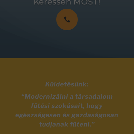
Keressen MOST!

Küldetésünk:
“Modernizálni a társadalom
fűtési szokásait, hogy
egészségesen és gazdaságosan
tudjanak fűteni.”