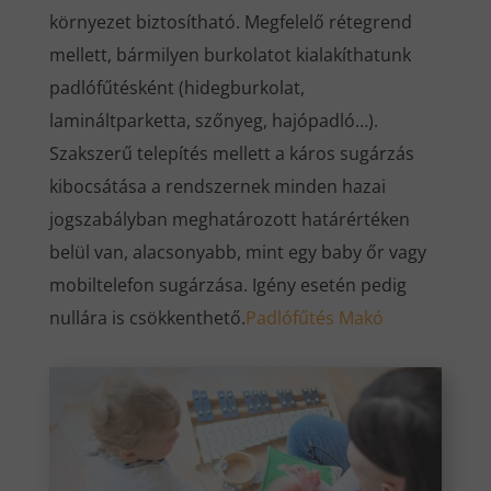
környezet biztosítható. Megfelelő rétegrend
mellett, bármilyen burkolatot kialakíthatunk
padlófűtésként (hidegburkolat,
lamináltparketta, szőnyeg, hajópadló…).
Szakszerű telepítés mellett a káros sugárzás
kibocsátása a rendszernek minden hazai
jogszabályban meghatározott határértéken
belül van, alacsonyabb, mint egy baby őr vagy
mobiltelefon sugárzása. Igény esetén pedig
nullára is csökkenthető.
Padlófűtés Makó