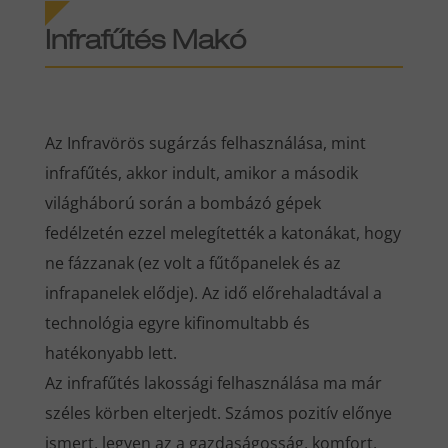
Infrafűtés
Makó
Az Infravörös sugárzás felhasználása, mint
infrafűtés, akkor indult, amikor a második
világháború során a bombázó gépek
fedélzetén ezzel melegítették a katonákat, hogy
ne fázzanak (ez volt a fűtőpanelek és az
infrapanelek elődje). Az idő előrehaladtával a
technológia egyre kifinomultabb és
hatékonyabb lett.
Az infrafűtés lakossági felhasználása ma már
széles körben elterjedt. Számos pozitív előnye
ismert, legyen az a gazdaságosság, komfort,