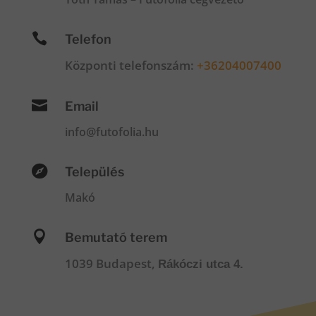

Telefon
Központi telefonszám:
+36204007400

Email
info@futofolia.hu

Település
Makó

Bemutató terem
1039 Budapest,
Rákóczi utca 4.