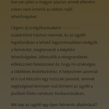
éve van jelen a magyar piacon, ennek ellenére
sokan nem ismerik az ebben rejlő
lehetőségeket.
Cégem új szolgáltatásaként
infrafűtés
szakértőink házhoz mennek, és az ügyfél
ingatlanában a lehető legpontosabban elvégzik
a felmérést, megtervezik a kiépítési
lehetőségeket, átbeszélik a rétegrendeket,
előkészületi feladatokat és, hogy mi szükséges
a tökéletes kivitelezéshez. A helyszínen azonnal
el is tud készülni egy műszaki javaslat, aminek
segítségével könnyen tud dönteni az ügyfél a
jövőbeli fűtési rendszer kiválasztásában.
Mit kap az ügyfél egy ilyen felmérés alkalmával?