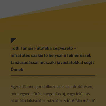
Tóth Tamás Fűtőfólia cégvezető –
infrafűtés szakértő helyszíni felméréssel,
tanácsadással műszaki javaslatokkal segít
Önnek
Egyre többen gondolkoznak el az infrafűtésen,
mint egyedi fűtési megoldás új, vagy felújítás
alatt álló lakásukba, házukba. A fűtőfólia már 10