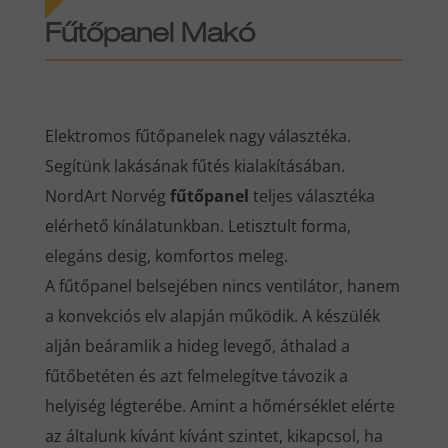
Fűtőpanel Makó
Elektromos fűtőpanelek nagy választéka.
Segítünk lakásának fűtés kialakításában.
NordArt Norvég
fűtőpanel
teljes választéka
elérhető kínálatunkban. Letisztult forma,
elegáns desig, komfortos meleg.
A fűtőpanel belsejében nincs ventilátor, hanem
a konvekciós elv alapján működik. A készülék
alján beáramlik a hideg levegő, áthalad a
fűtőbetéten és azt felmelegítve távozik a
helyiség légterébe. Amint a hőmérséklet elérte
az általunk kívánt kívánt szintet, kikapcsol, ha