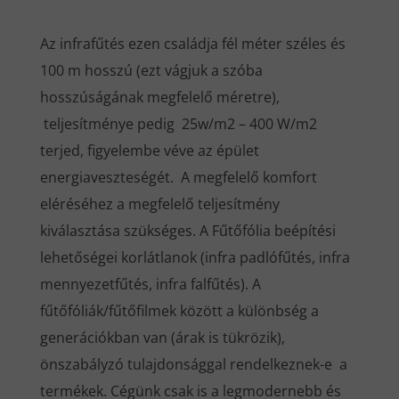
Az infrafűtés ezen családja fél méter széles és
100 m hosszú (ezt vágjuk a szóba
hosszúságának megfelelő méretre),
teljesítménye pedig 25w/m2 – 400 W/m2
terjed, figyelembe véve az épület
energiaveszteségét. A megfelelő komfort
eléréséhez a megfelelő teljesítmény
kiválasztása szükséges. A Fűtőfólia beépítési
lehetőségei korlátlanok (infra padlófűtés, infra
mennyezetfűtés, infra falfűtés). A
fűtőfóliák/fűtőfilmek között a különbség a
generációkban van (árak is tükrözik),
önszabályzó tulajdonsággal rendelkeznek-e a
termékek. Cégünk csak is a legmodernebb és