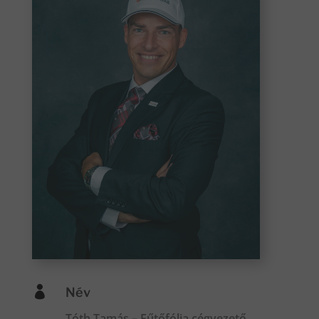

Név
Tóth Tamás – Fűtőfólia cégvezető