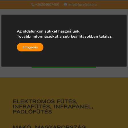
+36204007400
info@futofolia.hu
Az oldalunkon sütiket használunk.
További információkat a
süti beállításokban
találsz.
Válasszon oldalt
Elfogadás
Kérjen árajánlatot
ELEKTROMOS FŰTÉS,
INFRAFŰTÉS, INFRAPANEL,
PADLÓFŰTÉS