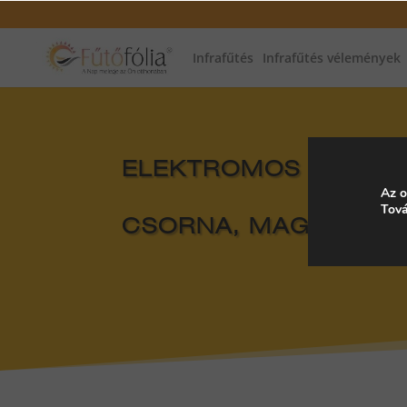
Infrafűtés
Infrafűtés vélemények
ELEKTROMOS FŰTÉS, 
Az o
Tová
CSORNA, MAGYAROR