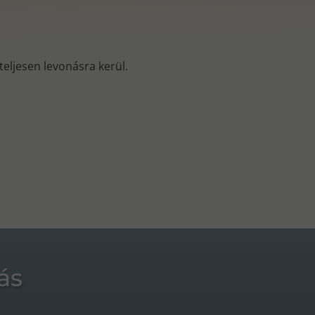
s teljesen levonásra kerül.
ás