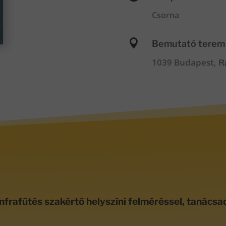
Csorna

Bemutató terem
1039 Budapest,
R
nfrafűtés szakértő helyszíni felméréssel, tanácsa