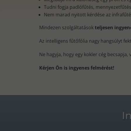
Tudni fogja padlófűtés, mennyezetfűtés, 
Nem marad nyitott kérdése az infrafűt
Mindezen szolgáltatások
teljesen ingye
Az intelligens fűtőfólia nagy hangsúlyt fe
Ne hagyja, hogy egy kokler cég becsapja, 
Kérjen Ön is ingyenes felmérést!
I