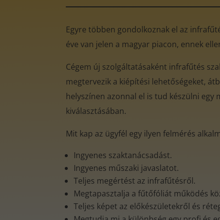
Egyre többen gondolkoznak el az infrafűtés
éve van jelen a magyar piacon, ennek ell
Cégem új szolgáltatásaként infrafűtés sz
megtervezik a kiépítési lehetőségeket, átb
helyszínen azonnal el is tud készülni egy 
kiválasztásában.
Mit kap az ügyfél egy ilyen felmérés alkal
Ingyenes szaktanácsadást.
Ingyenes műszaki javaslatot.
Teljes megértést az infrafűtésről.
Megtapasztalja a fűtőfóliát működés k
Teljes képet az előkészületekről és rét
Megtudja mi a különbség egy profi és e