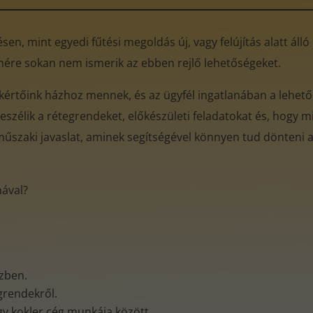
en, mint egyedi fűtési megoldás új, vagy felújítás alatt áll
enére sokan nem ismerik az ebben rejlő lehetőségeket.
akértőink házhoz mennek, és az ügyfél ingatlanában a lehető
eszélik a rétegrendeket, előkészületi feladatokat és, hogy mi
műszaki javaslat, aminek segítségével könnyen tud dönteni az
mával?
özben.
egrendekről.
gy kokler cég munkája között.