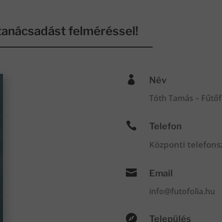
anácsadást felméréssel!

Név
Tóth Tamás – Fűtőf

Telefon
Központi telefon

Email
info@futofolia.hu

Település