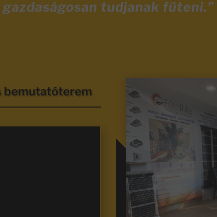
gazdaságosan tudjanak fűteni.”
és bemutatóterem