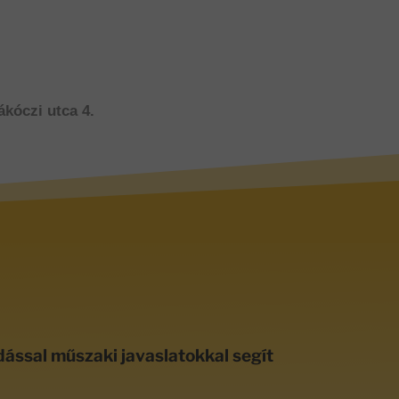
ákóczi utca 4.
dással műszaki javaslatokkal segít