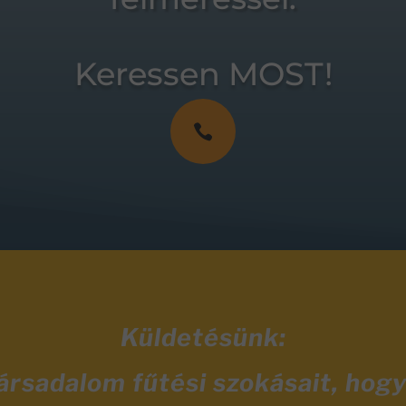
Keressen MOST!

Küldetésünk:
társadalom fűtési szokásait, hog