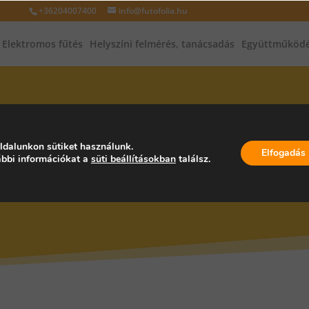
+36204007400
info@futofolia.hu
Elektromos fűtés
Helyszíni felmérés, tanácsadás
Együttműködé
INFRAFŰTÉS, INFRAPANEL, PA
ldalunkon sütiket használunk.
Elfogadás
bbi információkat a
süti beállításokban
találsz.
SZÁG