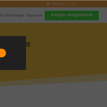
0 Termék
si lehetőségek
Kapcsolat
Kérjen árajánlatot
DLÓFŰTÉS