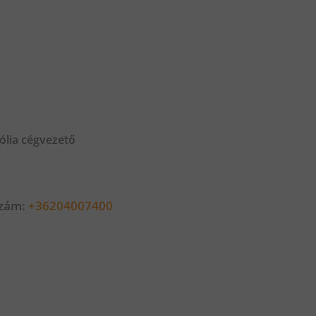
ólia cégvezető
szám:
+36204007400