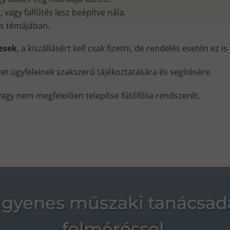
vagy falfűtés lesz beépítve nála.
és témájában.
nesek
, a kiszállásért kell csak fizetni, de rendelés esetén ez i
ktet ügyfeleinek szakszerű tájékoztatására és segítésére.
vagy nem megfelelően telepítse fűtőfólia rendszerét.
ngyenes műszaki tanácsad
felméréssel.