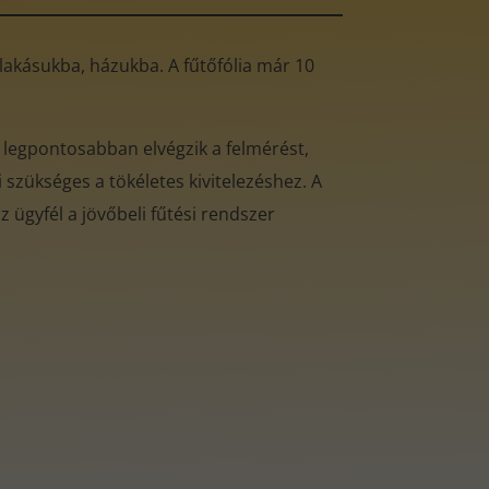
ó lakásukba, házukba. A fűtőfólia már 10
 legpontosabban elvégzik a felmérést,
 szükséges a tökéletes kivitelezéshez. A
 ügyfél a jövőbeli fűtési rendszer