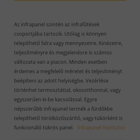
Az infrapanel szintén az infrafűtések
csoportjába tartozik. Utólag is könnyen
telepíthető falra vagy mennyezetre. Kinézetre,
teljesítményre és megjelenésre is számos
változata van a piacon. Minden esetben
érdemes a megfelelő méretet és teljesítményt
beépíteni az adott helyiségbe. Vezérlése
történhet termosztáttal, okosotthonnal, vagy
egyszerűen ki-be kacsolással. Egyre
népszerűbb infrapanel termék a fürdőkbe
telepíthető törölközőszárító, vagy tükörként is
funkcionáló tükrös panel.
Infrapanel Nyírbátor