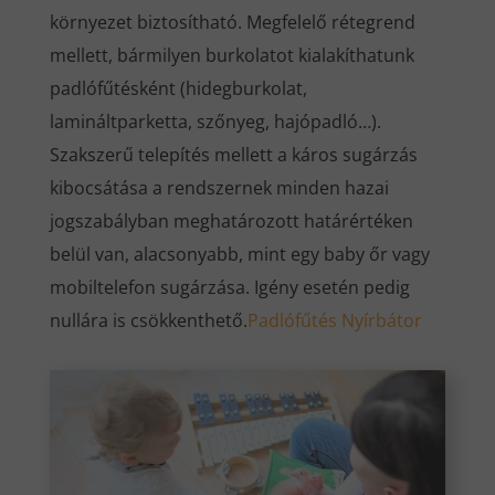
környezet biztosítható. Megfelelő rétegrend
mellett, bármilyen burkolatot kialakíthatunk
padlófűtésként (hidegburkolat,
lamináltparketta, szőnyeg, hajópadló…).
Szakszerű telepítés mellett a káros sugárzás
kibocsátása a rendszernek minden hazai
jogszabályban meghatározott határértéken
belül van, alacsonyabb, mint egy baby őr vagy
mobiltelefon sugárzása. Igény esetén pedig
nullára is csökkenthető.
Padlófűtés Nyírbátor