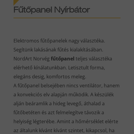
Fűtőpanel Nyírbátor
Elektromos fűtőpanelek nagy választéka.
Segítünk lakásának fűtés kialakításában.
NordArt Norvég
fűtőpanel
teljes választéka
elérhető kínálatunkban. Letisztult forma,
elegáns desig, komfortos meleg.
A fűtőpanel belsejében nincs ventilátor, hanem
a konvekciós elv alapján működik. A készülék
alján beáramlik a hideg levegő, áthalad a
fűtőbetéten és azt felmelegítve távozik a
helyiség légterébe. Amint a hőmérséklet elérte
az általunk kívánt kívánt szintet, kikapcsol, ha