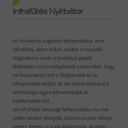
Infrafűtés Nyírbátor
Az Infravörös sugárzás felhasználása, mint
infrafűtés, akkor indult, amikor a második
világháború során a bombázó gépek
fedélzetén ezzel melegítették a katonákat, hogy
ne fázzanak (ez volt a fűtőpanelek és az
infrapanelek elődje). Az idő előrehaladtával a
technológia egyre kifinomultabb és
hatékonyabb lett.
Az infrafűtés lakossági felhasználása ma már
széles körben elterjedt. Számos pozitív előnye
ismert, legyen az a gazdaságosság, komfort,