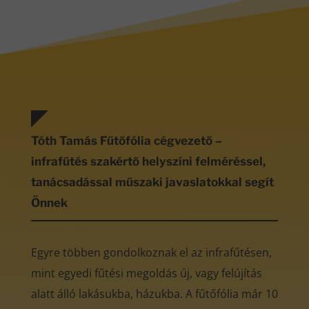
Tóth Tamás Fűtőfólia cégvezető –
infrafűtés szakértő helyszíni felméréssel,
tanácsadással műszaki javaslatokkal segít
Önnek
Egyre többen gondolkoznak el az infrafűtésen,
mint egyedi fűtési megoldás új, vagy felújítás
alatt álló lakásukba, házukba. A fűtőfólia már 10