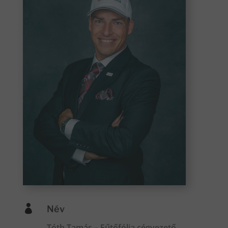

Név
Tóth Tamás – Fűtőfólia cégvezető