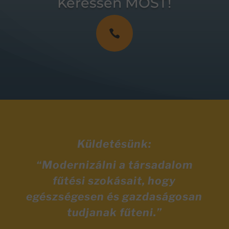
Keressen MOST!

Küldetésünk:
“Modernizálni a társadalom
fűtési szokásait, hogy
egészségesen és gazdaságosan
tudjanak fűteni.”