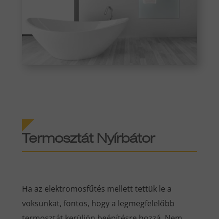
Termosztát Nyírbátor
Ha az elektromosfűtés mellett tettük le a
voksunkat, fontos, hogy a legmegfelelőbb
termosztát kerüljön beépítésre hozzá. Nem