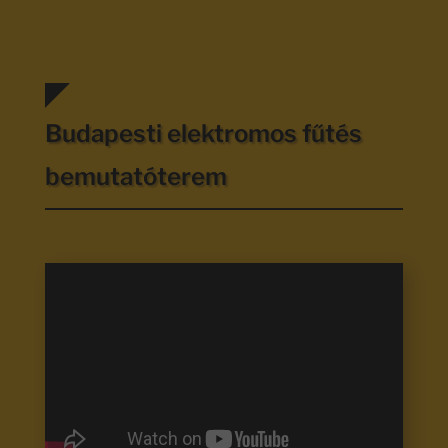
Budapesti elektromos fűtés
bemutatóterem