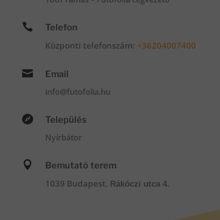

Telefon
Központi telefonszám:
+36204007400

Email
info@futofolia.hu

Település
Nyírbátor

Bemutató terem
1039 Budapest,
Rákóczi utca 4.