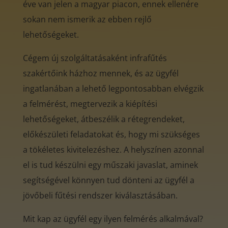
éve van jelen a magyar piacon, ennek ellenére
sokan nem ismerik az ebben rejlő
lehetőségeket.
Cégem új szolgáltatásaként infrafűtés
szakértőink házhoz mennek, és az ügyfél
ingatlanában a lehető legpontosabban elvégzik
a felmérést, megtervezik a kiépítési
lehetőségeket, átbeszélik a rétegrendeket,
előkészületi feladatokat és, hogy mi szükséges
a tökéletes kivitelezéshez. A helyszínen azonnal
el is tud készülni egy műszaki javaslat, aminek
segítségével könnyen tud dönteni az ügyfél a
jövőbeli fűtési rendszer kiválasztásában.
Mit kap az ügyfél egy ilyen felmérés alkalmával?