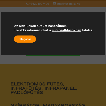
+36204007400
info@futofolia.hu
Az oldalunkon sütiket használunk.
További információkat a
süti beállításokban
találsz.
Válasszon oldalt
Elfogadás
Kérjen árajánlatot
ELEKTROMOS FŰTÉS,
INFRAFŰTÉS, INFRAPANEL,
PADLÓFŰTÉS