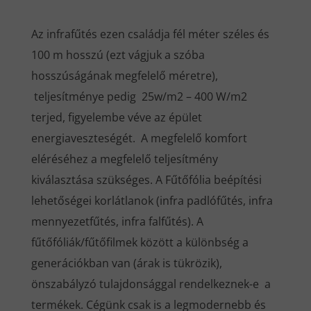
Az infrafűtés ezen családja fél méter széles és
100 m hosszú (ezt vágjuk a szóba
hosszúságának megfelelő méretre),
teljesítménye pedig 25w/m2 – 400 W/m2
terjed, figyelembe véve az épület
energiaveszteségét. A megfelelő komfort
eléréséhez a megfelelő teljesítmény
kiválasztása szükséges. A Fűtőfólia beépítési
lehetőségei korlátlanok (infra padlófűtés, infra
mennyezetfűtés, infra falfűtés). A
fűtőfóliák/fűtőfilmek között a különbség a
generációkban van (árak is tükrözik),
önszabályzó tulajdonsággal rendelkeznek-e a
termékek. Cégünk csak is a legmodernebb és