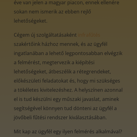
éve van jelen a magyar piacon, ennek ellenére
sokan nem ismerik az ebben rejlő
lehetőségeket.
Cégem új szolgáltatásaként
infrafűtés
szakértőink házhoz mennek, és az ügyfél
ingatlanában a lehető legpontosabban elvégzik
a felmérést, megtervezik a kiépítési
lehetőségeket, átbeszélik a rétegrendeket,
előkészületi feladatokat és, hogy mi szükséges
a tökéletes kivitelezéshez. A helyszínen azonnal
el is tud készülni egy műszaki javaslat, aminek
segítségével könnyen tud dönteni az ügyfél a
jövőbeli fűtési rendszer kiválasztásában.
Mit kap az ügyfél egy ilyen felmérés alkalmával?