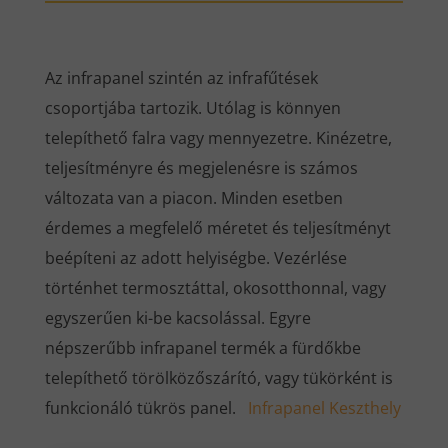
Az infrapanel szintén az infrafűtések
csoportjába tartozik. Utólag is könnyen
telepíthető falra vagy mennyezetre. Kinézetre,
teljesítményre és megjelenésre is számos
változata van a piacon. Minden esetben
érdemes a megfelelő méretet és teljesítményt
beépíteni az adott helyiségbe. Vezérlése
történhet termosztáttal, okosotthonnal, vagy
egyszerűen ki-be kacsolással. Egyre
népszerűbb infrapanel termék a fürdőkbe
telepíthető törölközőszárító, vagy tükörként is
funkcionáló tükrös panel.
Infrapanel Keszthely