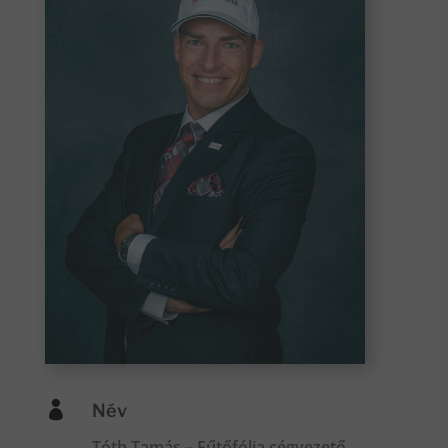

Név
Tóth Tamás – Fűtőfólia cégvezető