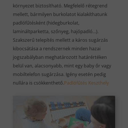
környezet biztosítható. Megfelelő rétegrend
mellett, bármilyen burkolatot kialakíthatunk
padlófűtésként (hidegburkolat,
lamináltparketta, szőnyeg, hajópadló…).
Szakszerű telepítés mellett a káros sugárzás
kibocsátása a rendszernek minden hazai
jogszabályban meghatározott határértéken
belül van, alacsonyabb, mint egy baby őr vagy
mobiltelefon sugárzása. Igény esetén pedig
nullára is csökkenthető.
Padlófűtés Keszthely