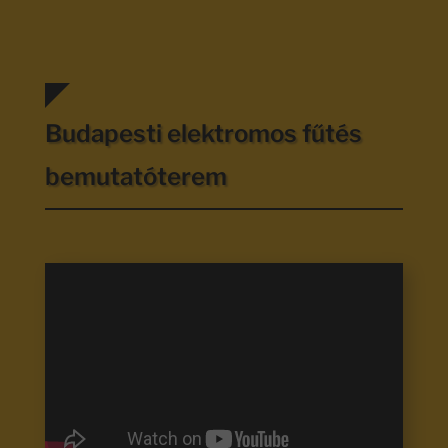
Budapesti elektromos fűtés
bemutatóterem