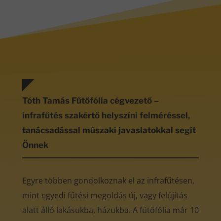
Tóth Tamás Fűtőfólia cégvezető –
infrafűtés szakértő helyszíni felméréssel,
tanácsadással műszaki javaslatokkal segít
Önnek
Egyre többen gondolkoznak el az infrafűtésen,
mint egyedi fűtési megoldás új, vagy felújítás
alatt álló lakásukba, házukba. A fűtőfólia már 10