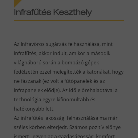
Infrafűtés
Keszthely
Az Infravörös sugárzás felhasználása, mint
infrafűtés, akkor indult, amikor a második
világháború során a bombázó gépek
fedélzetén ezzel melegítették a katonákat, hogy
ne fázzanak (ez volt a fűtőpanelek és az
infrapanelek elődje). Az idő előrehaladtával a
technológia egyre kifinomultabb és
hatékonyabb lett.
Az infrafűtés lakossági felhasználása ma már
széles körben elterjedt. Számos pozitív előnye
ismert, legyen az a gazdaságosság, komfort,