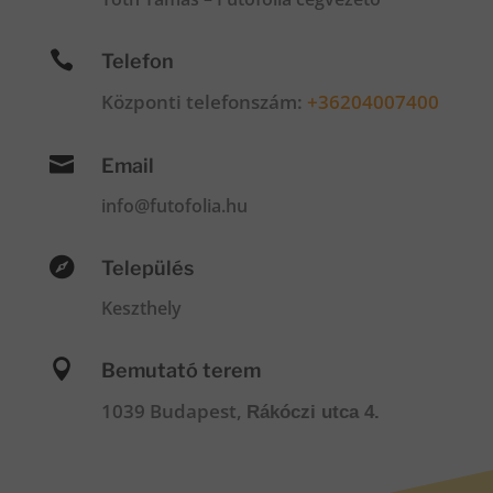

Telefon
Központi telefonszám:
+36204007400

Email
info@futofolia.hu

Település
Keszthely

Bemutató terem
1039 Budapest,
Rákóczi utca 4.