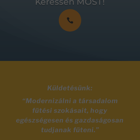
Keressen MOST!

Küldetésünk:
“Modernizálni a társadalom
fűtési szokásait, hogy
egészségesen és gazdaságosan
tudjanak fűteni.”