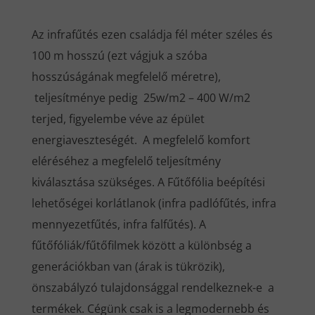
Az infrafűtés ezen családja fél méter széles és
100 m hosszú (ezt vágjuk a szóba
hosszúságának megfelelő méretre),
teljesítménye pedig 25w/m2 – 400 W/m2
terjed, figyelembe véve az épület
energiaveszteségét. A megfelelő komfort
eléréséhez a megfelelő teljesítmény
kiválasztása szükséges. A Fűtőfólia beépítési
lehetőségei korlátlanok (infra padlófűtés, infra
mennyezetfűtés, infra falfűtés). A
fűtőfóliák/fűtőfilmek között a különbség a
generációkban van (árak is tükrözik),
önszabályzó tulajdonsággal rendelkeznek-e a
termékek. Cégünk csak is a legmodernebb és