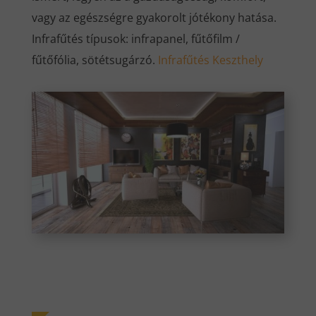
vagy az egészségre gyakorolt jótékony hatása.
Infrafűtés típusok: infrapanel, fűtőfilm /
fűtőfólia, sötétsugárzó.
Infrafűtés Keszthely