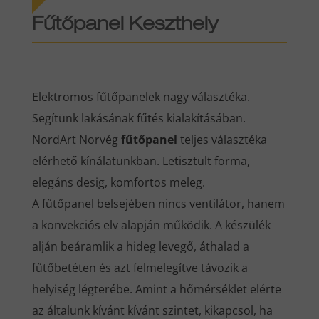
Fűtőpanel Keszthely
Elektromos fűtőpanelek nagy választéka.
Segítünk lakásának fűtés kialakításában.
NordArt Norvég
fűtőpanel
teljes választéka
elérhető kínálatunkban. Letisztult forma,
elegáns desig, komfortos meleg.
A fűtőpanel belsejében nincs ventilátor, hanem
a konvekciós elv alapján működik. A készülék
alján beáramlik a hideg levegő, áthalad a
fűtőbetéten és azt felmelegítve távozik a
helyiség légterébe. Amint a hőmérséklet elérte
az általunk kívánt kívánt szintet, kikapcsol, ha