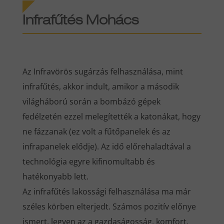
Infrafűtés Mohács
Az Infravörös sugárzás felhasználása, mint
infrafűtés, akkor indult, amikor a második
világháború során a bombázó gépek
fedélzetén ezzel melegítették a katonákat, hogy
ne fázzanak (ez volt a fűtőpanelek és az
infrapanelek elődje). Az idő előrehaladtával a
technológia egyre kifinomultabb és
hatékonyabb lett.
Az infrafűtés lakossági felhasználása ma már
széles körben elterjedt. Számos pozitív előnye
ismert, legyen az a gazdaságosság, komfort,