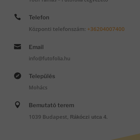

Telefon
Központi telefonszám:
+36204007400

Email
info@futofolia.hu

Település
Mohács

Bemutató terem
1039 Budapest,
Rákóczi utca 4.