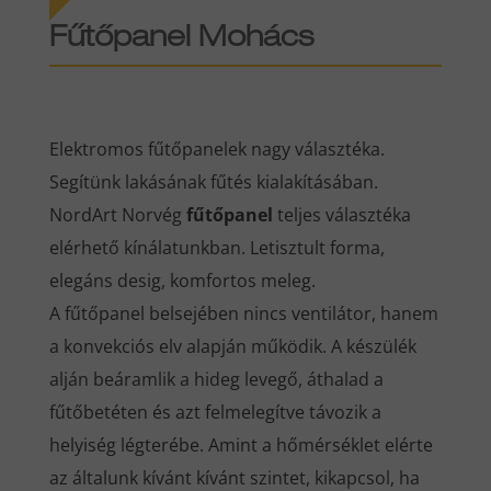
Fűtőpanel Mohács
Elektromos fűtőpanelek nagy választéka.
Segítünk lakásának fűtés kialakításában.
NordArt Norvég
fűtőpanel
teljes választéka
elérhető kínálatunkban. Letisztult forma,
elegáns desig, komfortos meleg.
A fűtőpanel belsejében nincs ventilátor, hanem
a konvekciós elv alapján működik. A készülék
alján beáramlik a hideg levegő, áthalad a
fűtőbetéten és azt felmelegítve távozik a
helyiség légterébe. Amint a hőmérséklet elérte
az általunk kívánt kívánt szintet, kikapcsol, ha