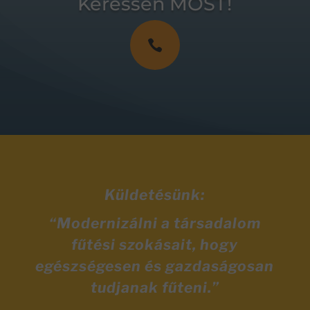
Keressen MOST!

Küldetésünk:
“Modernizálni a társadalom
fűtési szokásait, hogy
egészségesen és gazdaságosan
tudjanak fűteni.”