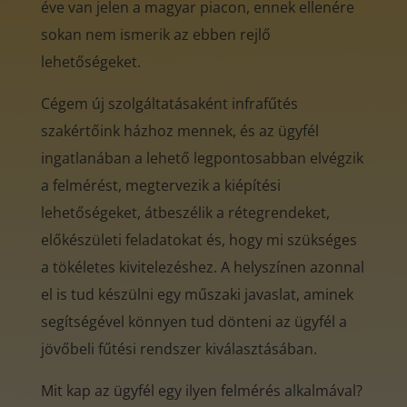
éve van jelen a magyar piacon, ennek ellenére
sokan nem ismerik az ebben rejlő
lehetőségeket.
Cégem új szolgáltatásaként infrafűtés
szakértőink házhoz mennek, és az ügyfél
ingatlanában a lehető legpontosabban elvégzik
a felmérést, megtervezik a kiépítési
lehetőségeket, átbeszélik a rétegrendeket,
előkészületi feladatokat és, hogy mi szükséges
a tökéletes kivitelezéshez. A helyszínen azonnal
el is tud készülni egy műszaki javaslat, aminek
segítségével könnyen tud dönteni az ügyfél a
jövőbeli fűtési rendszer kiválasztásában.
Mit kap az ügyfél egy ilyen felmérés alkalmával?