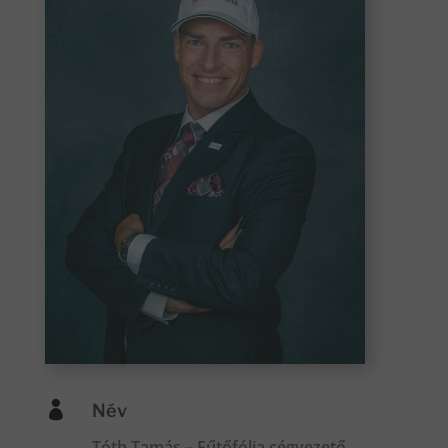

Név
Tóth Tamás – Fűtőfólia cégvezető