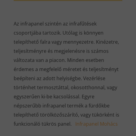
Az infrapanel szintén az infrafűtések
csoportjába tartozik. Utólag is könnyen
telepíthető falra vagy mennyezetre. Kinézetre,
teljesítményre és megjelenésre is számos
változata van a piacon. Minden esetben
érdemes a megfelelő méretet és teljesítményt
beépíteni az adott helyiségbe. Vezérlése
történhet termosztáttal, okosotthonnal, vagy
egyszerűen ki-be kacsolással. Egyre
népszerűbb infrapanel termék a fürdőkbe
telepíthető törölközőszárító, vagy tükörként is
funkcionáló tükrös panel.
Infrapanel Mohács