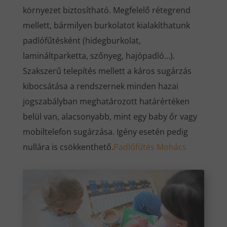
környezet biztosítható. Megfelelő rétegrend
mellett, bármilyen burkolatot kialakíthatunk
padlófűtésként (hidegburkolat,
lamináltparketta, szőnyeg, hajópadló…).
Szakszerű telepítés mellett a káros sugárzás
kibocsátása a rendszernek minden hazai
jogszabályban meghatározott határértéken
belül van, alacsonyabb, mint egy baby őr vagy
mobiltelefon sugárzása. Igény esetén pedig
nullára is csökkenthető.
Padlófűtés Mohács