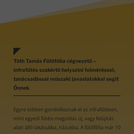
Tóth Tamás Fűtőfólia cégvezető –
infrafűtés szakértő helyszíni felméréssel,
tanácsadással műszaki javaslatokkal segít
Önnek
Egyre többen gondolkoznak el az infrafűtésen,
mint egyedi fűtési megoldás új, vagy felújítás
alatt álló lakásukba, házukba. A fűtőfólia már 10