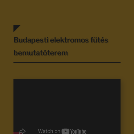
Budapesti elektromos fűtés
bemutatóterem