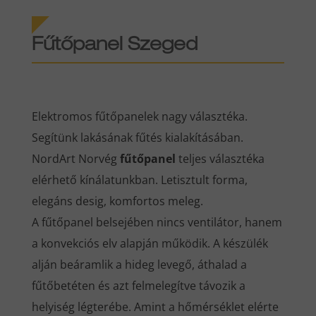
Fűtőpanel Szeged
Elektromos fűtőpanelek nagy választéka.
Segítünk lakásának fűtés kialakításában.
NordArt Norvég
fűtőpanel
teljes választéka
elérhető kínálatunkban. Letisztult forma,
elegáns desig, komfortos meleg.
A fűtőpanel belsejében nincs ventilátor, hanem
a konvekciós elv alapján működik. A készülék
alján beáramlik a hideg levegő, áthalad a
fűtőbetéten és azt felmelegítve távozik a
helyiség légterébe. Amint a hőmérséklet elérte