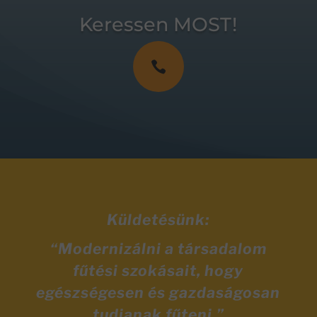
Keressen MOST!

Küldetésünk:
“Modernizálni a társadalom
fűtési szokásait, hogy
egészségesen és gazdaságosan
tudjanak fűteni.”