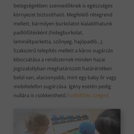
betegségekben szenvedőknek is egészséges
környezet biztosítható. Megfelelő rétegrend
mellett, bármilyen burkolatot kialakíthatunk
padlófűtésként (hidegburkolat,
lamináltparketta, szőnyeg, hajópadló…).
Szakszerű telepítés mellett a káros sugárzás
kibocsátása a rendszernek minden hazai
jogszabályban meghatározott határértéken
belül van, alacsonyabb, mint egy baby őr vagy
mobiltelefon sugárzása. Igény esetén pedig
nullára is csökkenthető.
Padlófűtés Szeged