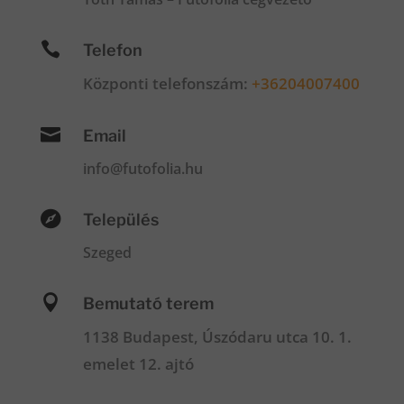

Telefon
Központi telefonszám:
+36204007400

Email
info@futofolia.hu

Település
Szeged

Bemutató terem
1138 Budapest, Úszódaru utca 10. 1.
emelet 12. ajtó