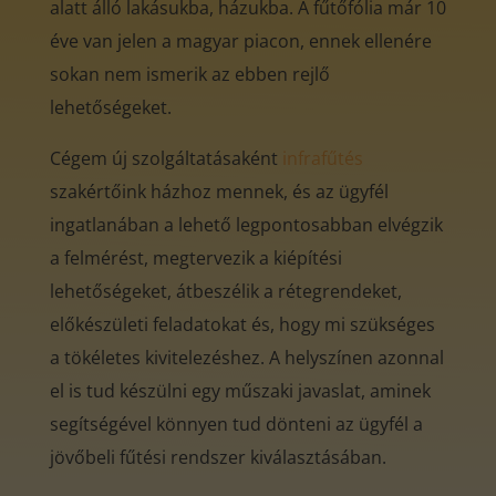
alatt álló lakásukba, házukba. A fűtőfólia már 10
éve van jelen a magyar piacon, ennek ellenére
sokan nem ismerik az ebben rejlő
lehetőségeket.
Cégem új szolgáltatásaként
infrafűtés
szakértőink házhoz mennek, és az ügyfél
ingatlanában a lehető legpontosabban elvégzik
a felmérést, megtervezik a kiépítési
lehetőségeket, átbeszélik a rétegrendeket,
előkészületi feladatokat és, hogy mi szükséges
a tökéletes kivitelezéshez. A helyszínen azonnal
el is tud készülni egy műszaki javaslat, aminek
segítségével könnyen tud dönteni az ügyfél a
jövőbeli fűtési rendszer kiválasztásában.