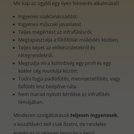
Mit kap az ügyfél egy ilyen felmérés alkalmával?
Ingyenes szaktanácsadást.
Ingyenes műszaki javaslatot.
Teljes megértést az infrafűtésről.
Megtapasztalja a fűtőfóliát működés közben.
Teljes képet az előkészületekről és
rétegrendekről.
Megtudja mi a különbség egy profi és egy
kokler cég munkája között.
Tudni fogja padlófűtés, mennyezetfűtés, vagy
falfűtés lesz beépítve nála.
Nem marad nyitott kérdése az infrafűtés
témájában.
Mindezen szolgáltatások
teljesen ingyenesek
,
a kiszállásért kell csak fizetni, de rendelés
esetén ez is teljesen levonásra kerül.