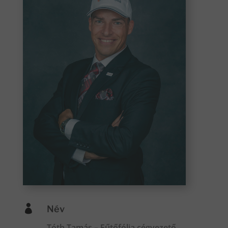

Név
Tóth Tamás – Fűtőfólia cégvezető