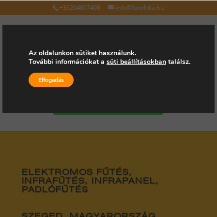
+36204007400
info@futofolia.hu
Az oldalunkon sütiket használunk.
További információkat a
süti beállításokban
találsz.
Válasszon oldalt
Elfogadás
Kérjen árajánlatot
ELEKTROMOS FŰTÉS,
INFRAFŰTÉS, INFRAPANEL,
PADLÓFŰTÉS