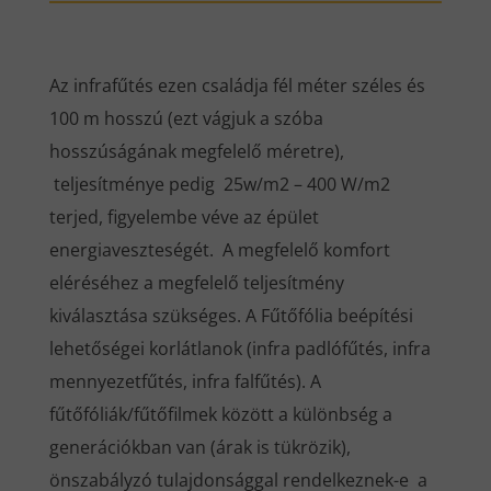
Az infrafűtés ezen családja fél méter széles és
100 m hosszú (ezt vágjuk a szóba
hosszúságának megfelelő méretre),
teljesítménye pedig 25w/m2 – 400 W/m2
terjed, figyelembe véve az épület
energiaveszteségét. A megfelelő komfort
eléréséhez a megfelelő teljesítmény
kiválasztása szükséges. A Fűtőfólia beépítési
lehetőségei korlátlanok (infra padlófűtés, infra
mennyezetfűtés, infra falfűtés). A
fűtőfóliák/fűtőfilmek között a különbség a
generációkban van (árak is tükrözik),
önszabályzó tulajdonsággal rendelkeznek-e a