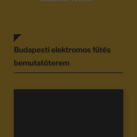
Budapesti elektromos fűtés
bemutatóterem