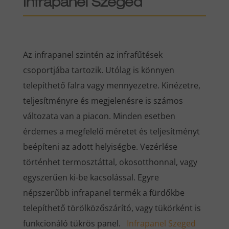
Infrapanel Szeged
Az infrapanel szintén az infrafűtések
csoportjába tartozik. Utólag is könnyen
telepíthető falra vagy mennyezetre. Kinézetre,
teljesítményre és megjelenésre is számos
változata van a piacon. Minden esetben
érdemes a megfelelő méretet és teljesítményt
beépíteni az adott helyiségbe. Vezérlése
történhet termosztáttal, okosotthonnal, vagy
egyszerűen ki-be kacsolással. Egyre
népszerűbb infrapanel termék a fürdőkbe
telepíthető törölközőszárító, vagy tükörként is
funkcionáló tükrös panel.
Infrapanel Szeged