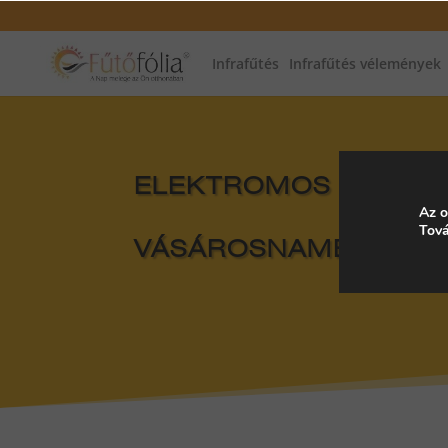
Infrafűtés
Infrafűtés vélemények
ELEKTROMOS FŰTÉS, 
Az o
Tová
VÁSÁROSNAMÉNY, M