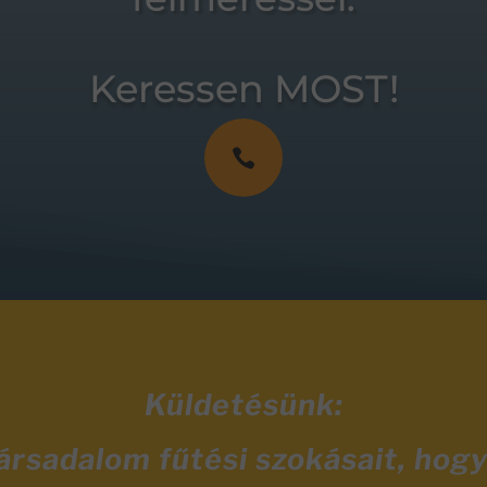
Keressen MOST!

Küldetésünk:
társadalom fűtési szokásait, hog