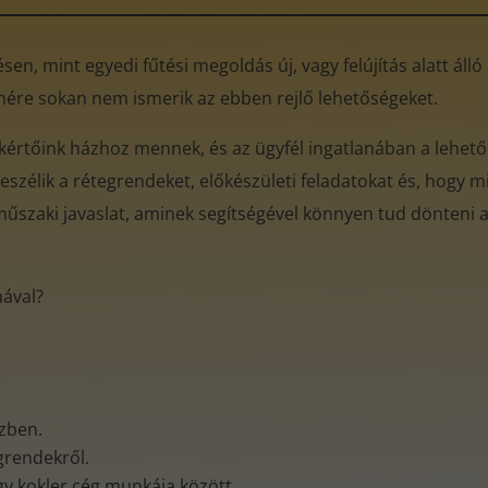
en, mint egyedi fűtési megoldás új, vagy felújítás alatt áll
enére sokan nem ismerik az ebben rejlő lehetőségeket.
akértőink házhoz mennek, és az ügyfél ingatlanában a lehető
eszélik a rétegrendeket, előkészületi feladatokat és, hogy mi
műszaki javaslat, aminek segítségével könnyen tud dönteni az
mával?
özben.
egrendekről.
gy kokler cég munkája között.