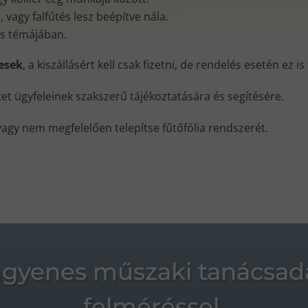
vagy falfűtés lesz beépítve nála.
és témájában.
nesek
, a kiszállásért kell csak fizetni, de rendelés esetén ez i
ktet ügyfeleinek szakszerű tájékoztatására és segítésére.
vagy nem megfelelően telepítse fűtőfólia rendszerét.
ngyenes műszaki tanácsad
felméréssel.