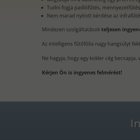
Tudni fogja padlófűtés, mennyezetfűtés, 
Nem marad nyitott kérdése az infrafűt
Mindezen szolgáltatások
teljesen ingye
Az intelligens fűtőfólia nagy hangsúlyt fe
Ne hagyja, hogy egy kokler cég becsapja, 
Kérjen Ön is ingyenes felmérést!
I