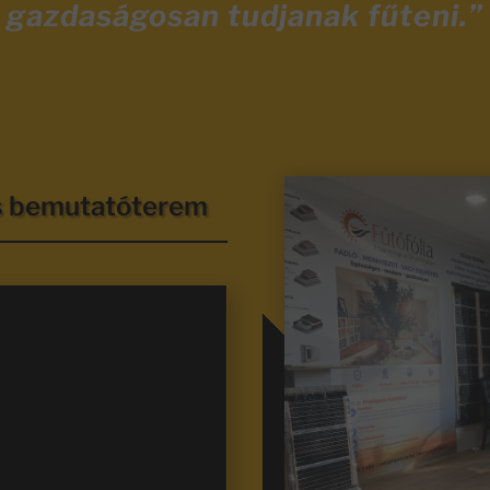
gazdaságosan tudjanak fűteni.”
és bemutatóterem