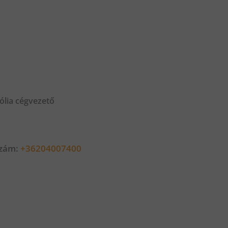
ólia cégvezető
szám:
+36204007400