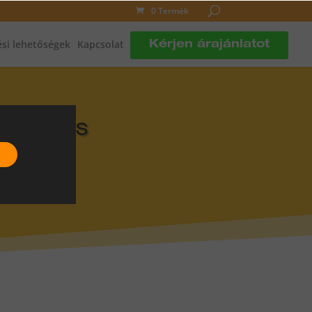
0 Termék
si lehetőségek
Kapcsolat
Kérjen árajánlatot
DLÓFŰTÉS