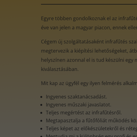
Egyre többen gondolkoznak el az infrafűtés
éve van jelen a magyar piacon, ennek ell
Cégem új szolgáltatásaként infrafűtés sz
megtervezik a kiépítési lehetőségeket, átb
helyszínen azonnal el is tud készülni egy 
kiválasztásában.
Mit kap az ügyfél egy ilyen felmérés alkal
Ingyenes szaktanácsadást.
Ingyenes műszaki javaslatot.
Teljes megértést az infrafűtésről.
Megtapasztalja a fűtőfóliát működés k
Teljes képet az előkészületekről és rét
Megtudja mi a különbség egy profi és e