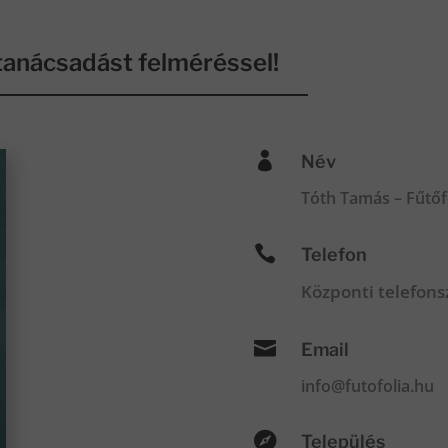
anácsadást felméréssel!

Név
Tóth Tamás – Fűtőf

Telefon
Központi telefon

Email
info@futofolia.hu

Település