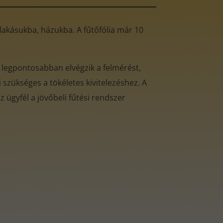
ó lakásukba, házukba. A fűtőfólia már 10
 legpontosabban elvégzik a felmérést,
 szükséges a tökéletes kivitelezéshez. A
 ügyfél a jövőbeli fűtési rendszer