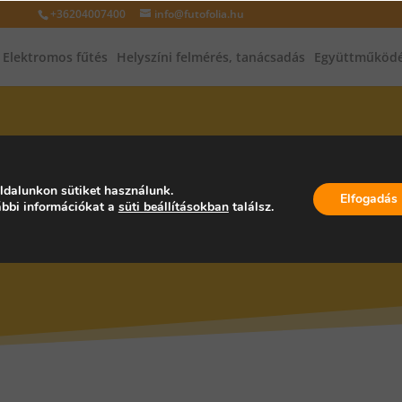
+36204007400
info@futofolia.hu
Elektromos fűtés
Helyszíni felmérés, tanácsadás
Együttműködé
INFRAFŰTÉS, INFRAPANEL, PA
ldalunkon sütiket használunk.
Elfogadás
bbi információkat a
süti beállításokban
találsz.
AGYARORSZÁG