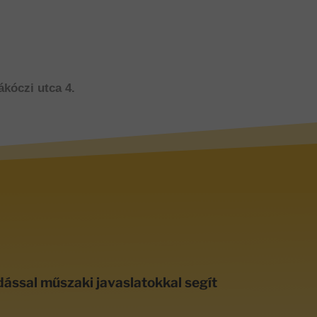
ákóczi utca 4.
dással műszaki javaslatokkal segít