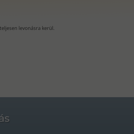
s teljesen levonásra kerül.
ás