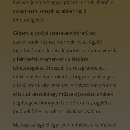
éve van jelen a magyar piacon, ennek ellenére
sokan nem ismerik az ebben rejlő
lehetőségeket.
Cégem új szolgáltatásaként infrafűtés
szakértőink házhoz mennek, és az ügyfél
ingatlanában a lehető legpontosabban elvégzik
a felmérést, megtervezik a kiépítési
lehetőségeket, átbeszélik a rétegrendeket,
előkészületi feladatokat és, hogy mi szükséges
a tökéletes kivitelezéshez. A helyszínen azonnal
el is tud készülni egy műszaki javaslat, aminek
segítségével könnyen tud dönteni az ügyfél a
jövőbeli fűtési rendszer kiválasztásában.
Mit kap az ügyfél egy ilyen felmérés alkalmával?