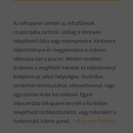
Az infrapanel szintén az infrafűtések
csoportjába tartozik. Utólag is könnyen
telepíthető falra vagy mennyezetre. Kinézetre,
teljesítményre és megjelenésre is számos
változata van a piacon. Minden esetben
érdemes a megfelelő méretet és teljesítményt
beépíteni az adott helyiségbe. Vezérlése
történhet termosztáttal, okosotthonnal, vagy
egyszerűen ki-be kacsolással. Egyre
népszerűbb infrapanel termék a fürdőkbe
telepíthető törölközőszárító, vagy tükörként is
funkcionáló tükrös panel.
Infrapanel Ráckeve