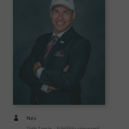

Név
Tóth Tamás – Fűtőfólia cégvezető