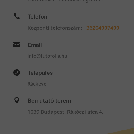

Telefon
Központi telefonszám:
+36204007400

Email
info@futofolia.hu

Település
Ráckeve

Bemutató terem
1039 Budapest,
Rákóczi utca 4.