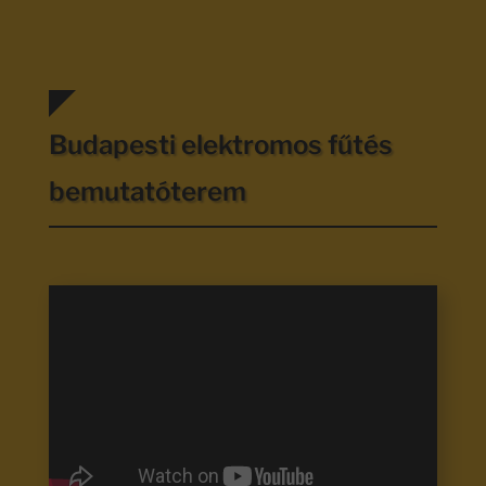
Budapesti elektromos fűtés
bemutatóterem