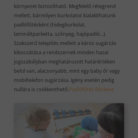
környezet biztosítható. Megfelelő rétegrend
mellett, bármilyen burkolatot kialakíthatunk
padlófűtésként (hidegburkolat,
lamináltparketta, szőnyeg, hajópadló…).
Szakszerű telepítés mellett a káros sugárzás
kibocsátása a rendszernek minden hazai
jogszabályban meghatározott határértéken
belül van, alacsonyabb, mint egy baby őr vagy
mobiltelefon sugárzása. Igény esetén pedig
nullára is csökkenthető.
Padlófűtés Ráckeve