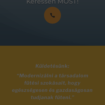
Keressen MOST!

Küldetésünk:
“Modernizálni a társadalom
fűtési szokásait, hogy
egészségesen és gazdaságosan
tudjanak fűteni.”