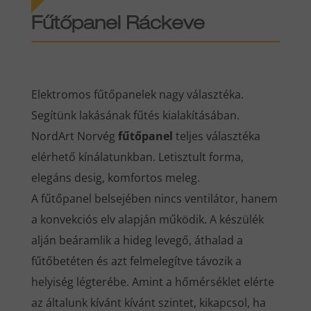
Fűtőpanel Ráckeve
Elektromos fűtőpanelek nagy választéka.
Segítünk lakásának fűtés kialakításában.
NordArt Norvég
fűtőpanel
teljes választéka
elérhető kínálatunkban. Letisztult forma,
elegáns desig, komfortos meleg.
A fűtőpanel belsejében nincs ventilátor, hanem
a konvekciós elv alapján működik. A készülék
alján beáramlik a hideg levegő, áthalad a
fűtőbetéten és azt felmelegítve távozik a
helyiség légterébe. Amint a hőmérséklet elérte
az általunk kívánt kívánt szintet, kikapcsol, ha