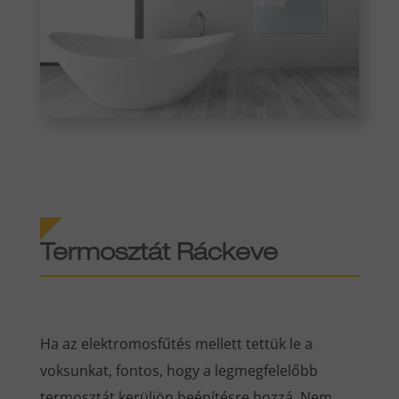
Termosztát Ráckeve
Ha az elektromosfűtés mellett tettük le a
voksunkat, fontos, hogy a legmegfelelőbb
termosztát kerüljön beépítésre hozzá. Nem