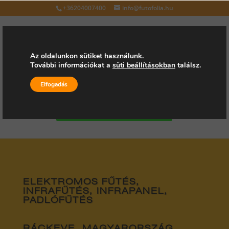
+36204007400
info@futofolia.hu
Az oldalunkon sütiket használunk.
További információkat a
süti beállításokban
találsz.
Válasszon oldalt
Elfogadás
Kérjen árajánlatot
ELEKTROMOS FŰTÉS,
INFRAFŰTÉS, INFRAPANEL,
PADLÓFŰTÉS