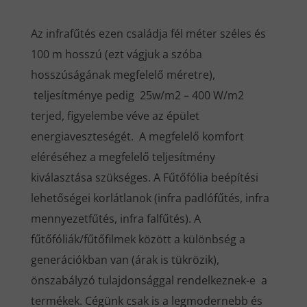
Az infrafűtés ezen családja fél méter széles és
100 m hosszú (ezt vágjuk a szóba
hosszúságának megfelelő méretre),
teljesítménye pedig 25w/m2 – 400 W/m2
terjed, figyelembe véve az épület
energiaveszteségét. A megfelelő komfort
eléréséhez a megfelelő teljesítmény
kiválasztása szükséges. A Fűtőfólia beépítési
lehetőségei korlátlanok (infra padlófűtés, infra
mennyezetfűtés, infra falfűtés). A
fűtőfóliák/fűtőfilmek között a különbség a
generációkban van (árak is tükrözik),
önszabályzó tulajdonsággal rendelkeznek-e a
termékek. Cégünk csak is a legmodernebb és