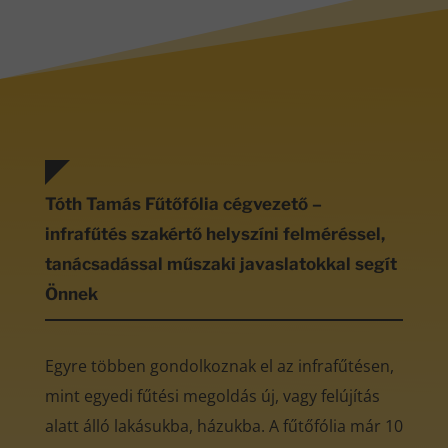
Tóth Tamás Fűtőfólia cégvezető –
infrafűtés szakértő helyszíni felméréssel,
tanácsadással műszaki javaslatokkal segít
Önnek
Egyre többen gondolkoznak el az infrafűtésen,
mint egyedi fűtési megoldás új, vagy felújítás
alatt álló lakásukba, házukba. A fűtőfólia már 10