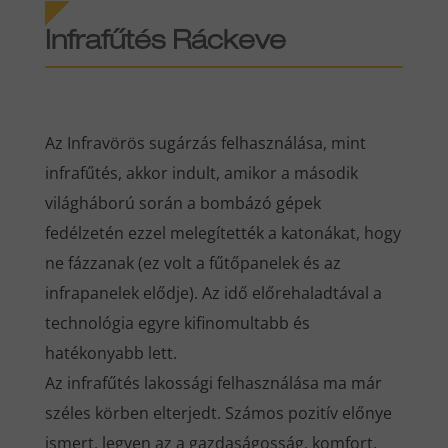
Infrafűtés Ráckeve
Az Infravörös sugárzás felhasználása, mint
infrafűtés, akkor indult, amikor a második
világháború során a bombázó gépek
fedélzetén ezzel melegítették a katonákat, hogy
ne fázzanak (ez volt a fűtőpanelek és az
infrapanelek elődje). Az idő előrehaladtával a
technológia egyre kifinomultabb és
hatékonyabb lett.
Az infrafűtés lakossági felhasználása ma már
széles körben elterjedt. Számos pozitív előnye
ismert, legyen az a gazdaságosság, komfort,