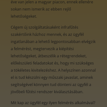
éve van jelen a magyar piacon, ennek ellenére
sokan nem ismerik az ebben rejlő
lehetőségeket.
Cégem új szolgáltatásaként infrafűtés
szakértőink házhoz mennek, és az ügyfél
ingatlanában a lehető legpontosabban elvégzik
a felmérést, megtervezik a kiépítési
lehetőségeket, átbeszélik a rétegrendeket,
előkészületi feladatokat és, hogy mi szükséges
a tökéletes kivitelezéshez. A helyszínen azonnal
el is tud készülni egy műszaki javaslat, aminek
segítségével könnyen tud dönteni az ügyfél a
jövőbeli fűtési rendszer kiválasztásában.
Mit kap az ügyfél egy ilyen felmérés alkalmával?