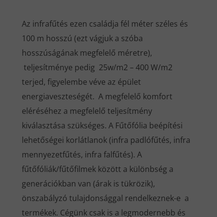
Az infrafűtés ezen családja fél méter széles és
100 m hosszú (ezt vágjuk a szóba
hosszúságának megfelelő méretre),
teljesítménye pedig 25w/m2 – 400 W/m2
terjed, figyelembe véve az épület
energiaveszteségét. A megfelelő komfort
eléréséhez a megfelelő teljesítmény
kiválasztása szükséges. A Fűtőfólia beépítési
lehetőségei korlátlanok (infra padlófűtés, infra
mennyezetfűtés, infra falfűtés). A
fűtőfóliák/fűtőfilmek között a különbség a
generációkban van (árak is tükrözik),
önszabályzó tulajdonsággal rendelkeznek-e a
termékek. Cégünk csak is a legmodernebb és