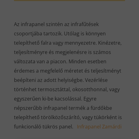
Az infrapanel szintén az infrafűtések
csoportjába tartozik. Utólag is könnyen
telepíthető falra vagy mennyezetre. Kinézetre,
teljesítményre és megjelenésre is számos
változata van a piacon. Minden esetben
érdemes a megfelelő méretet és teljesítményt
beépíteni az adott helyiségbe. Vezérlése
történhet termosztáttal, okosotthonnal, vagy
egyszerűen ki-be kacsolással. Egyre
népszerűbb infrapanel termék a fürdőkbe
telepíthető törölközőszárító, vagy tükörként is
funkcionáló tükrös panel.
Infrapanel Zamárdi