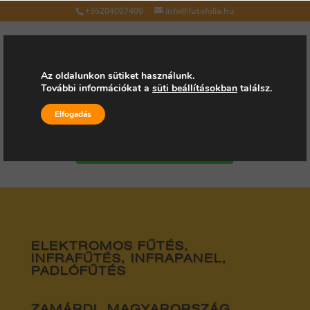
+36204007400
info@futofolia.hu
Az oldalunkon sütiket használunk.
További információkat a
süti beállításokban
találsz.
Válasszon oldalt
Elfogadás
Kérjen árajánlatot
ELEKTROMOS FŰTÉS,
INFRAFŰTÉS, INFRAPANEL,
PADLÓFŰTÉS