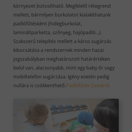
környezet biztosítható. Megfelelő rétegrend
mellett, bármilyen burkolatot kialakíthatunk
padlófűtésként (hidegburkolat,
lamináltparketta, szőnyeg, hajópadló…).
Szakszerű telepítés mellett a káros sugárzás
kibocsátása a rendszernek minden hazai
jogszabályban meghatározott határértéken
belül van, alacsonyabb, mint egy baby őr vagy
mobiltelefon sugárzása. Igény esetén pedig
nullára is csökkenthető.
Padlófűtés Zamárdi