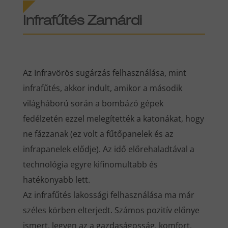
Infrafűtés Zamárdi
Az Infravörös sugárzás felhasználása, mint
infrafűtés, akkor indult, amikor a második
világháború során a bombázó gépek
fedélzetén ezzel melegítették a katonákat, hogy
ne fázzanak (ez volt a fűtőpanelek és az
infrapanelek elődje). Az idő előrehaladtával a
technológia egyre kifinomultabb és
hatékonyabb lett.
Az infrafűtés lakossági felhasználása ma már
széles körben elterjedt. Számos pozitív előnye
ismert, legyen az a gazdaságosság, komfort,