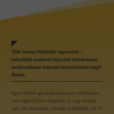
Tóth Tamás Fűtőfólia cégvezető –
infrafűtés szakértő helyszíni felméréssel,
tanácsadással műszaki javaslatokkal segít
Önnek
Egyre többen gondolkoznak el az infrafűtésen,
mint egyedi fűtési megoldás új, vagy felújítás
alatt álló lakásukba, házukba. A fűtőfólia már 10