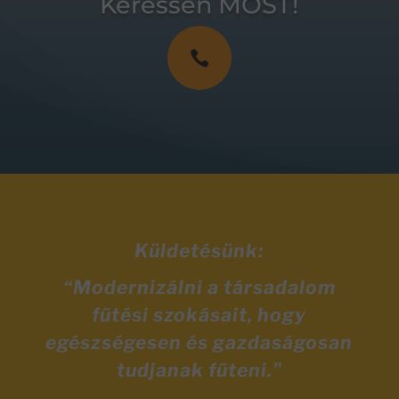
Keressen MOST!

Küldetésünk:
“Modernizálni a társadalom
fűtési szokásait, hogy
egészségesen és gazdaságosan
tudjanak fűteni.”