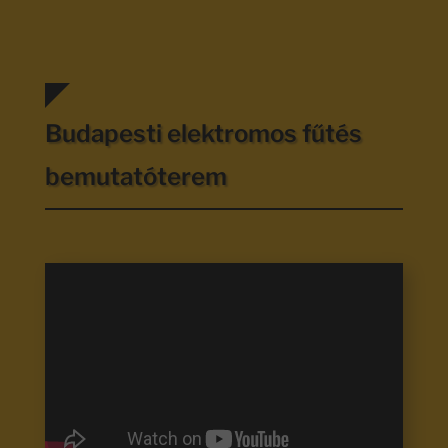
Budapesti elektromos fűtés
bemutatóterem