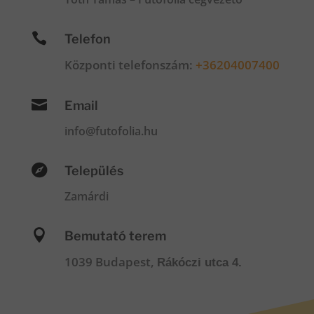

Telefon
Központi telefonszám:
+36204007400

Email
info@futofolia.hu

Település
Zamárdi

Bemutató terem
1039 Budapest,
Rákóczi utca 4.