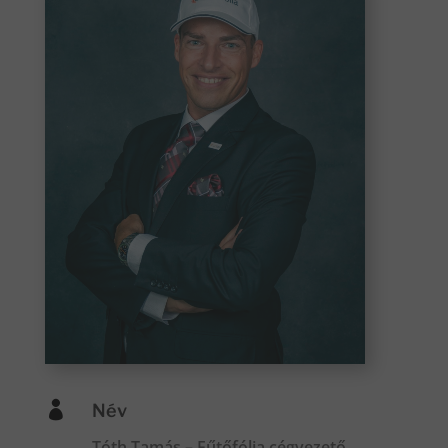

Név
Tóth Tamás – Fűtőfólia cégvezető