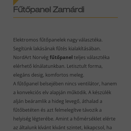
Fűtőpanel Zamárdi
Elektromos fűtőpanelek nagy választéka.
Segítünk lakásának fűtés kialakításában.
NordArt Norvég
fűtőpanel
teljes választéka
elérhető kínálatunkban. Letisztult forma,
elegáns desig, komfortos meleg.
A fűtőpanel belsejében nincs ventilátor, hanem
a konvekciós elv alapján működik. A készülék
alján beáramlik a hideg levegő, áthalad a
fűtőbetéten és azt felmelegítve távozik a
helyiség légterébe. Amint a hőmérséklet elérte
az általunk kívánt kívánt szintet, kikapcsol, ha