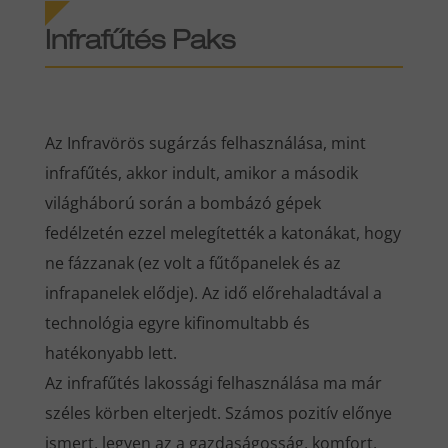
Infrafűtés
Paks
Az Infravörös sugárzás felhasználása, mint
infrafűtés, akkor indult, amikor a második
világháború során a bombázó gépek
fedélzetén ezzel melegítették a katonákat, hogy
ne fázzanak (ez volt a fűtőpanelek és az
infrapanelek elődje). Az idő előrehaladtával a
technológia egyre kifinomultabb és
hatékonyabb lett.
Az infrafűtés lakossági felhasználása ma már
széles körben elterjedt. Számos pozitív előnye
ismert, legyen az a gazdaságosság, komfort,