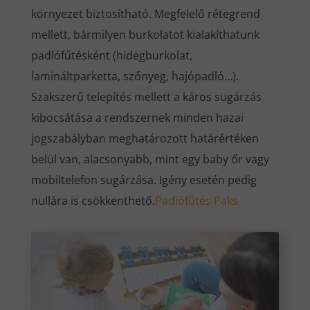
környezet biztosítható. Megfelelő rétegrend
mellett, bármilyen burkolatot kialakíthatunk
padlófűtésként (hidegburkolat,
lamináltparketta, szőnyeg, hajópadló…).
Szakszerű telepítés mellett a káros sugárzás
kibocsátása a rendszernek minden hazai
jogszabályban meghatározott határértéken
belül van, alacsonyabb, mint egy baby őr vagy
mobiltelefon sugárzása. Igény esetén pedig
nullára is csökkenthető.
Padlófűtés Paks