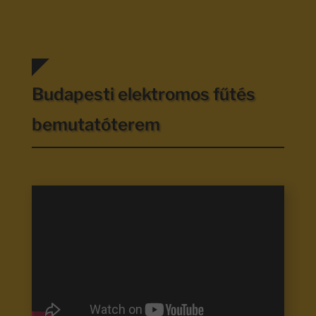
Budapesti elektromos fűtés
bemutatóterem