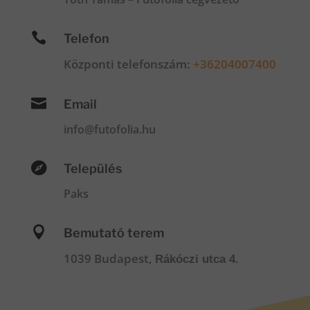

Telefon
Központi telefonszám:
+36204007400

Email
info@futofolia.hu

Település
Paks

Bemutató terem
1039 Budapest,
Rákóczi utca 4.