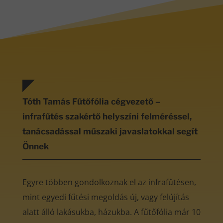
Tóth Tamás Fűtőfólia cégvezető –
infrafűtés szakértő helyszíni felméréssel,
tanácsadással műszaki javaslatokkal segít
Önnek
Egyre többen gondolkoznak el az infrafűtésen,
mint egyedi fűtési megoldás új, vagy felújítás
alatt álló lakásukba, házukba. A fűtőfólia már 10