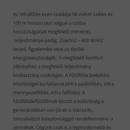
Az infrafűtés ezen családja fél méter széles és
100 m hosszú (ezt vágjuk a szóba
hosszúságának megfelelő méretre),
teljesítménye pedig 25w/m2 – 400 W/m2
terjed, figyelembe véve az épület
energiaveszteségét. A megfelelő komfort
eléréséhez a megfelelő teljesítmény
kiválasztása szükséges. A Fűtőfólia beépítési
lehetőségei korlátlanok (infra padlófűtés, infra
mennyezetfűtés, infra falfűtés). A
fűtőfóliák/fűtőfilmek között a különbség a
generációkban van (árak is tükrözik),
önszabályzó tulajdonsággal rendelkeznek-e a
termékek. Cégünk csak is a legmodernebb és