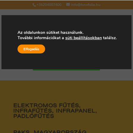
+36204007400
info@futofolia.hu
Az oldalunkon sütiket használunk.
További információkat a
süti beállításokban
találsz.
Válasszon oldalt
Elfogadás
Kérjen árajánlatot
ELEKTROMOS FŰTÉS,
INFRAFŰTÉS, INFRAPANEL,
PADLÓFŰTÉS