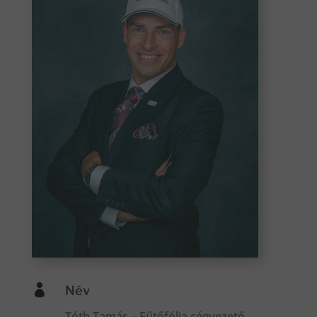

Név
Tóth Tamás – Fűtőfólia cégvezető