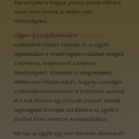
éve van jelen a magyar piacon, ennek ellenére
sokan nem ismerik az ebben rejlő
lehetőségeket.
Cégem új szolgáltatásaként
infrafűtés
szakértőink házhoz mennek, és az ügyfél
ingatlanában a lehető legpontosabban elvégzik
a felmérést, megtervezik a kiépítési
lehetőségeket, átbeszélik a rétegrendeket,
előkészületi feladatokat és, hogy mi szükséges
a tökéletes kivitelezéshez. A helyszínen azonnal
el is tud készülni egy műszaki javaslat, aminek
segítségével könnyen tud dönteni az ügyfél a
jövőbeli fűtési rendszer kiválasztásában.
Mit kap az ügyfél egy ilyen felmérés alkalmával?