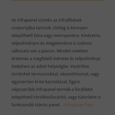
Az infrapanel szintén az infrafűtések
csoportjába tartozik. Utólag is könnyen
telepíthető falra vagy mennyezetre. Kinézetre,
teljesítményre és megjelenésre is számos
változata van a piacon. Minden esetben
érdemes a megfelelő méretet és teljesítményt
beépíteni az adott helyiségbe. Vezérlése
történhet termosztáttal, okosotthonnal, vagy
egyszerűen ki-be kacsolással. Egyre
népszerűbb infrapanel termék a fürdőkbe
telepíthető törölközőszárító, vagy tükörként is
funkcionáló tükrös panel.
Infrapanel Paks