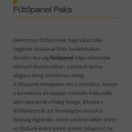
Fűtőpanel Paks
Elektromos fűtőpanelek nagy választéka.
Segítünk lakásának fűtés kialakításában.
NordArt Norvég
fűtőpanel
teljes választéka
elérhető kínálatunkban. Letisztult forma,
elegáns desig, komfortos meleg.
A fűtőpanel belsejében nincs ventilátor, hanem
a konvekciós elv alapján működik. A készülék
alján beáramlik a hideg levegő, áthalad a
fűtőbetéten és azt felmelegítve távozik a
helyiség légterébe. Amint a hőmérséklet elérte
az általunk kívánt kívánt szintet, kikapcsol, ha