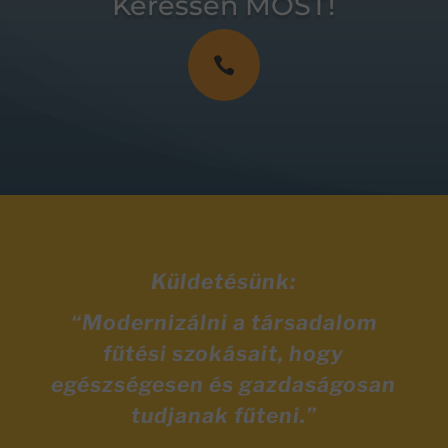
Keressen MOST!

Küldetésünk:
“Modernizálni a társadalom
fűtési szokásait, hogy
egészségesen és gazdaságosan
tudjanak fűteni.”