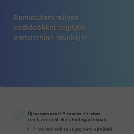
Bemutatom milyen
eszközökkel segítjük
partnereink munkáját:
Újraszervezett 3 részes oktatási
R
rendszer nektek és kollégáitoknak
Frissített online végezhető elméleti