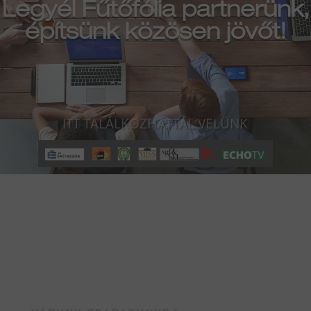
Legyél Fűtőfólia partnerünk,
építsünk közösen jövőt!
ITT TALÁLKOZHATTÁL VELÜNK