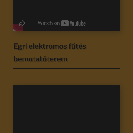
Egri elektromos fűtés
bemutatóterem