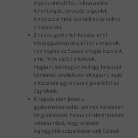
képzés (infrafűtés, felhasználási
lehetőségek, tervezési segédlet,
kivitelezési mód, személyes és online
értékesítés),
2 napos gyakorlati képzés, ahol
készségszinten elsajátítod a második
nap végére az összes kifogás kezelést,
amit 10 év alatt hallottunk,
megtanulod hogyan kell egy helyszíni
felmérést tökéletesen elvégezni, majd
elkészíteni egy műszaki javaslatot az
ügyfélnek.
A képzés után jöhet a
gyakornokoskodás, aminek keretében
tárgyalásokon, helyszíni felméréseken
vehetsz részt, hogy a lehető
legnagyobb százalékban tudj üzletet