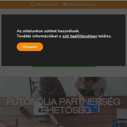
+36204007400
info@futofolia.hu
Az oldalunkon sütiket használunk.
További információkat a
süti beállításokban
találsz.
Válasszon oldalt
Elfogadás
Kérjen árajánlatot
FŰTŐFÓLIA PARTNERSÉG
LEHETŐSÉG