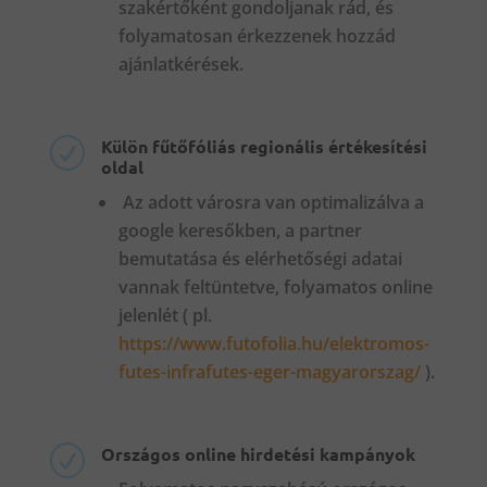
szakértőként gondoljanak rád, és
folyamatosan érkezzenek hozzád
ajánlatkérések.
Külön fűtőfóliás regionális értékesítési
R
oldal
Az adott városra van optimalizálva a
google keresőkben, a partner
bemutatása és elérhetőségi adatai
vannak feltüntetve, folyamatos online
jelenlét ( pl.
https://www.futofolia.hu/elektromos-
futes-infrafutes-eger-magyarorszag/
).
Országos online hirdetési kampányok
R