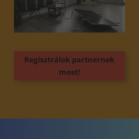
Regisztrálok partnernek
most!