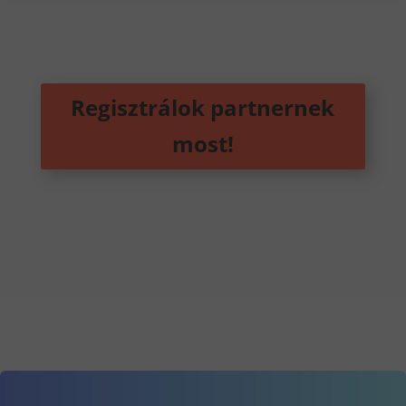
Regisztrálok partnernek
most!