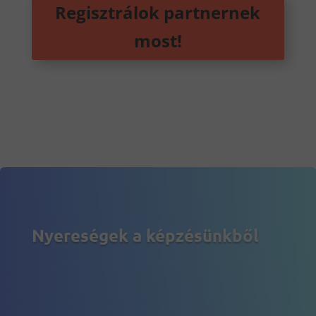
Regisztrálok partnernek
most!
Nyereségek a képzésünkből