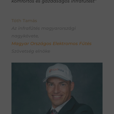
komfortos és gazdaságos infrafűtést”
Tóth Tamás
Az infrafűtés magyarországi
nagykövete,
Magyar Országos Elektromos Fűtés
Szövetség elnöke