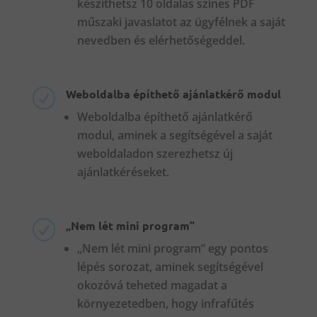
készíthetsz 10 oldalas színes PDF
műszaki javaslatot az ügyfélnek a saját
nevedben és elérhetőségeddel.
Weboldalba építhető ajánlatkérő modul
R
Weboldalba építhető ajánlatkérő
modul, aminek a segítségével a saját
weboldaladon szerezhetsz új
ajánlatkéréseket.
„Nem lét mini program”
R
„Nem lét mini program” egy pontos
lépés sorozat, aminek segítségével
okozóvá teheted magadat a
környezetedben, hogy infrafűtés