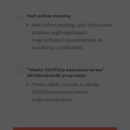
Heti online meeting
R
Heti online meeting, ahol folyamatos
szakmai segítséget kapsz,
megoszthatod tapasztalataid, és
tanulhatsz a többiektől.
"Ideális fűtőfólia bemutató terem"
R
létrehozásának programja
Pontos lépés sorozat az ideális
fűtőfólia bemutató terem
megvalósításához.