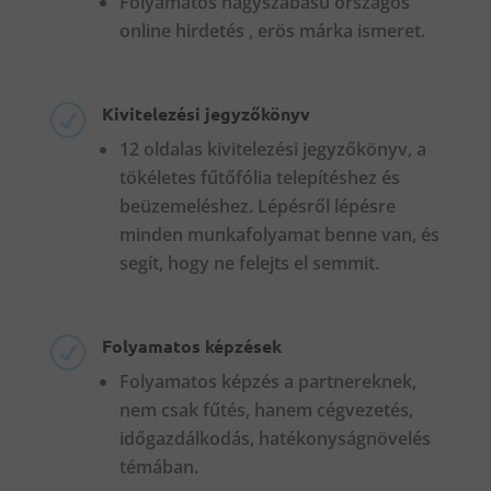
Folyamatos nagyszabású országos
online hirdetés , erös márka ismeret.
Kivitelezési jegyzőkönyv
R
12 oldalas kivitelezési jegyzőkönyv, a
tökéletes fűtőfólia telepítéshez és
beüzemeléshez. Lépésről lépésre
minden munkafolyamat benne van, és
segít, hogy ne felejts el semmit.
Folyamatos képzések
R
Folyamatos képzés a partnereknek,
nem csak fűtés, hanem cégvezetés,
időgazdálkodás, hatékonyságnövelés
témában.