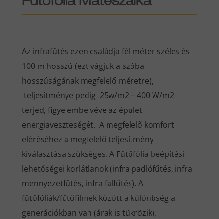
Fűtőfólia Mátészalka
Az infrafűtés ezen családja fél méter széles és
100 m hosszú (ezt vágjuk a szóba
hosszúságának megfelelő méretre),
teljesítménye pedig 25w/m2 – 400 W/m2
terjed, figyelembe véve az épület
energiaveszteségét. A megfelelő komfort
eléréséhez a megfelelő teljesítmény
kiválasztása szükséges. A Fűtőfólia beépítési
lehetőségei korlátlanok (infra padlófűtés, infra
mennyezetfűtés, infra falfűtés). A
fűtőfóliák/fűtőfilmek között a különbség a
generációkban van (árak is tükrözik),