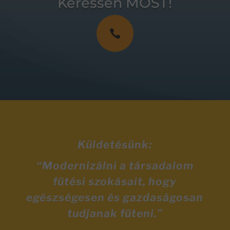
Keressen MOST!

Küldetésünk:
“Modernizálni a társadalom
fűtési szokásait, hogy
egészségesen és gazdaságosan
tudjanak fűteni.”