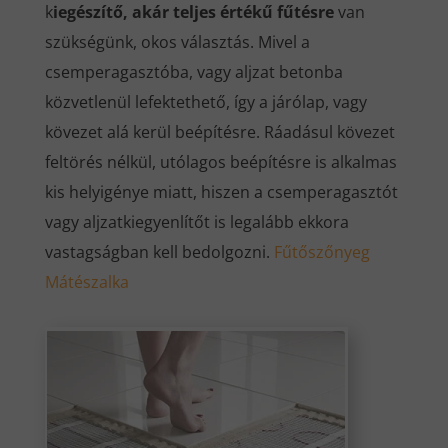
k
iegészítő, akár teljes értékű fűtésre
van
szükségünk, okos választás. Mivel a
csemperagasztóba, vagy aljzat betonba
közvetlenül lefektethető, így a járólap, vagy
kövezet alá kerül beépítésre. Ráadásul kövezet
feltörés nélkül, utólagos beépítésre is alkalmas
kis helyigénye miatt, hiszen a csemperagasztót
vagy aljzatkiegyenlítőt is legalább ekkora
vastagságban kell bedolgozni.
Fűtőszőnyeg
Mátészalka