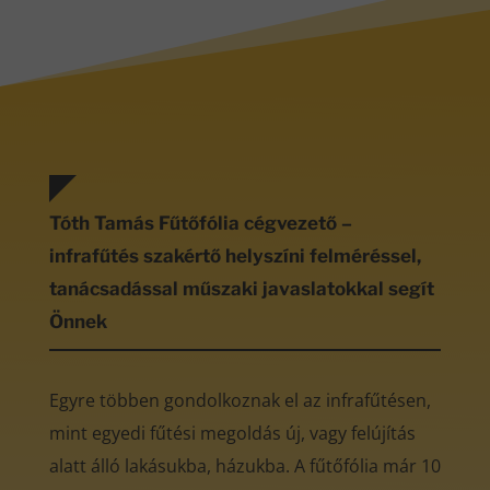
Tóth Tamás Fűtőfólia cégvezető –
infrafűtés szakértő helyszíni felméréssel,
tanácsadással műszaki javaslatokkal segít
Önnek
Egyre többen gondolkoznak el az infrafűtésen,
mint egyedi fűtési megoldás új, vagy felújítás
alatt álló lakásukba, házukba. A fűtőfólia már 10