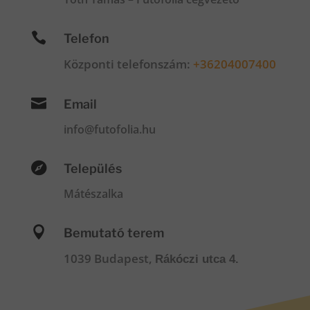

Telefon
Központi telefonszám:
+36204007400

Email
info@futofolia.hu

Település
Mátészalka

Bemutató terem
1039 Budapest,
Rákóczi utca 4.