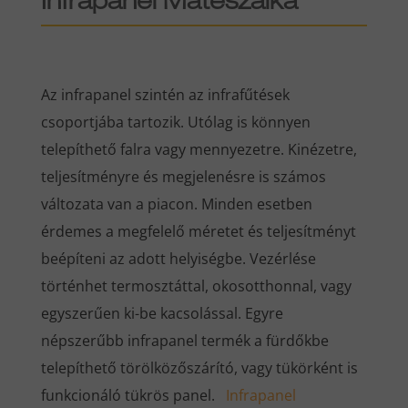
Infrapanel Mátészalka
Az infrapanel szintén az infrafűtések
csoportjába tartozik. Utólag is könnyen
telepíthető falra vagy mennyezetre. Kinézetre,
teljesítményre és megjelenésre is számos
változata van a piacon. Minden esetben
érdemes a megfelelő méretet és teljesítményt
beépíteni az adott helyiségbe. Vezérlése
történhet termosztáttal, okosotthonnal, vagy
egyszerűen ki-be kacsolással. Egyre
népszerűbb infrapanel termék a fürdőkbe
telepíthető törölközőszárító, vagy tükörként is
funkcionáló tükrös panel.
Infrapanel