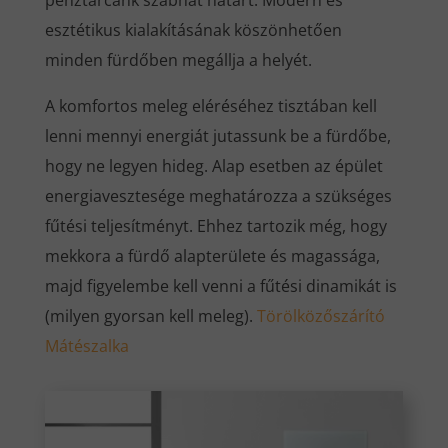
pénztárcánk szabhat határt. Modern és
esztétikus kialakításának köszönhetően
minden fürdőben megállja a helyét.
A komfortos meleg eléréséhez tisztában kell
lenni mennyi energiát jutassunk be a fürdőbe,
hogy ne legyen hideg. Alap esetben az épület
energiavesztesége meghatározza a szükséges
fűtési teljesítményt. Ehhez tartozik még, hogy
mekkora a fürdő alapterülete és magassága,
majd figyelembe kell venni a fűtési dinamikát is
(milyen gyorsan kell meleg).
Törölközőszárító
Mátészalka