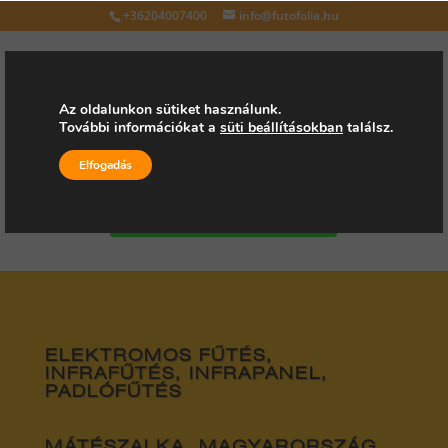
+36204007400
info@futofolia.hu
Az oldalunkon sütiket használunk.
További információkat a
süti beállításokban
találsz.
Válasszon oldalt
Elfogadás
Kérjen árajánlatot
ELEKTROMOS FŰTÉS,
INFRAFŰTÉS, INFRAPANEL,
PADLÓFŰTÉS