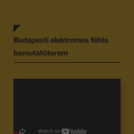
Budapesti elektromos fűtés
bemutatóterem