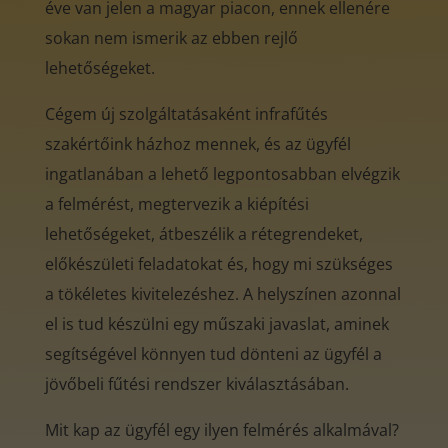
éve van jelen a magyar piacon, ennek ellenére
sokan nem ismerik az ebben rejlő
lehetőségeket.
Cégem új szolgáltatásaként infrafűtés
szakértőink házhoz mennek, és az ügyfél
ingatlanában a lehető legpontosabban elvégzik
a felmérést, megtervezik a kiépítési
lehetőségeket, átbeszélik a rétegrendeket,
előkészületi feladatokat és, hogy mi szükséges
a tökéletes kivitelezéshez. A helyszínen azonnal
el is tud készülni egy műszaki javaslat, aminek
segítségével könnyen tud dönteni az ügyfél a
jövőbeli fűtési rendszer kiválasztásában.
Mit kap az ügyfél egy ilyen felmérés alkalmával?