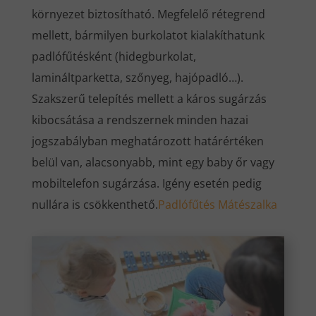
környezet biztosítható. Megfelelő rétegrend
mellett, bármilyen burkolatot kialakíthatunk
padlófűtésként (hidegburkolat,
lamináltparketta, szőnyeg, hajópadló…).
Szakszerű telepítés mellett a káros sugárzás
kibocsátása a rendszernek minden hazai
jogszabályban meghatározott határértéken
belül van, alacsonyabb, mint egy baby őr vagy
mobiltelefon sugárzása. Igény esetén pedig
nullára is csökkenthető.
Padlófűtés Mátészalka