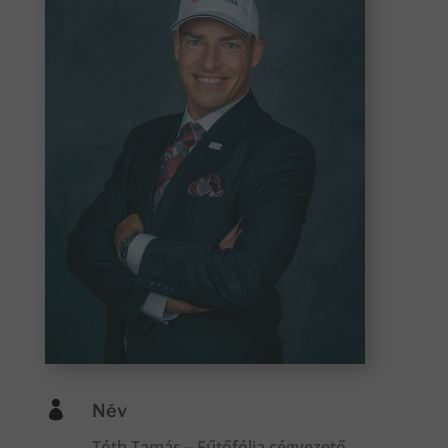

Név
Tóth Tamás – Fűtőfólia cégvezető