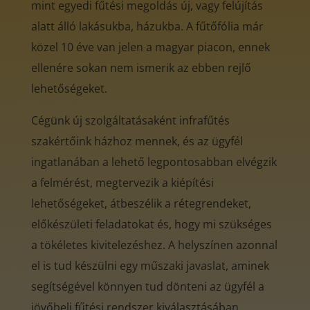
mint egyedi fűtési megoldás új, vagy felújítás
alatt álló lakásukba, házukba. A fűtőfólia már
közel 10 éve van jelen a magyar piacon, ennek
ellenére sokan nem ismerik az ebben rejlő
lehetőségeket.
Cégünk új szolgáltatásaként infrafűtés
szakértőink házhoz mennek, és az ügyfél
ingatlanában a lehető legpontosabban elvégzik
a felmérést, megtervezik a kiépítési
lehetőségeket, átbeszélik a rétegrendeket,
előkészületi feladatokat és, hogy mi szükséges
a tökéletes kivitelezéshez. A helyszínen azonnal
el is tud készülni egy műszaki javaslat, aminek
segítségével könnyen tud dönteni az ügyfél a
jövőbeli fűtési rendszer kiválasztásában.