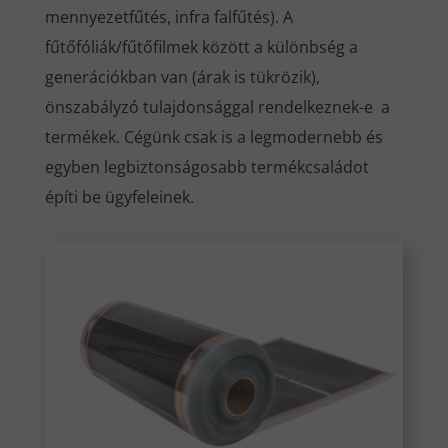
mennyezetfűtés, infra falfűtés). A
fűtőfóliák/fűtőfilmek között a különbség a
generációkban van (árak is tükrözik),
önszabályzó tulajdonsággal rendelkeznek-e a
termékek. Cégünk csak is a legmodernebb és
egyben legbiztonságosabb termékcsaládot
építi be ügyfeleinek.