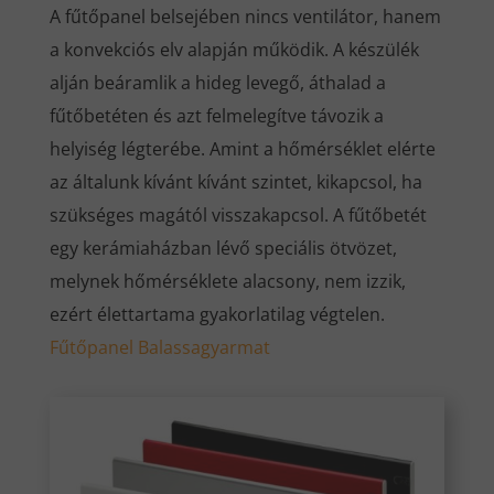
A fűtőpanel belsejében nincs ventilátor, hanem
a konvekciós elv alapján működik. A készülék
alján beáramlik a hideg levegő, áthalad a
fűtőbetéten és azt felmelegítve távozik a
helyiség légterébe. Amint a hőmérséklet elérte
az általunk kívánt kívánt szintet, kikapcsol, ha
szükséges magától visszakapcsol. A fűtőbetét
egy kerámiaházban lévő speciális ötvözet,
melynek hőmérséklete alacsony, nem izzik,
ezért élettartama gyakorlatilag végtelen.
Fűtőpanel
Balassagyarmat