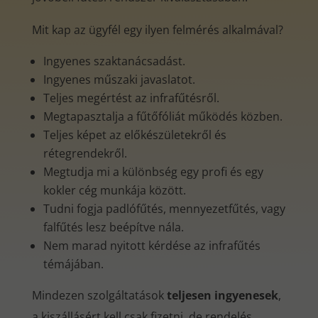
Mit kap az ügyfél egy ilyen felmérés alkalmával?
Ingyenes szaktanácsadást.
Ingyenes műszaki javaslatot.
Teljes megértést az infrafűtésről.
Megtapasztalja a fűtőfóliát működés közben.
Teljes képet az előkészületekről és
rétegrendekről.
Megtudja mi a különbség egy profi és egy
kokler cég munkája között.
Tudni fogja padlófűtés, mennyezetfűtés, vagy
falfűtés lesz beépítve nála.
Nem marad nyitott kérdése az infrafűtés
témájában.
Mindezen szolgáltatások
teljesen ingyenesek
,
a kiszállásért kell csak fizetni, de rendelés