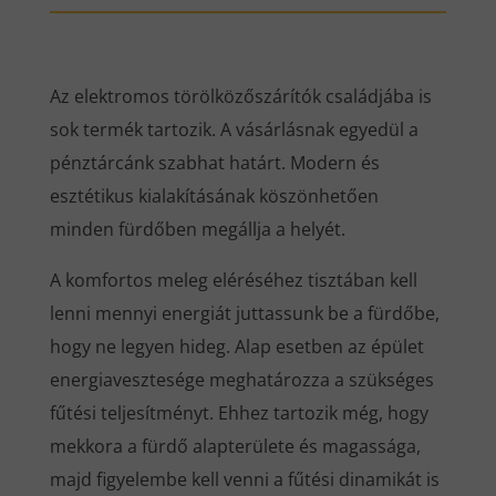
Az elektromos törölközőszárítók családjába is
sok termék tartozik. A vásárlásnak egyedül a
pénztárcánk szabhat határt. Modern és
esztétikus kialakításának köszönhetően
minden fürdőben megállja a helyét.
A komfortos meleg eléréséhez tisztában kell
lenni mennyi energiát juttassunk be a fürdőbe,
hogy ne legyen hideg. Alap esetben az épület
energiavesztesége meghatározza a szükséges
fűtési teljesítményt. Ehhez tartozik még, hogy
mekkora a fürdő alapterülete és magassága,
majd figyelembe kell venni a fűtési dinamikát is