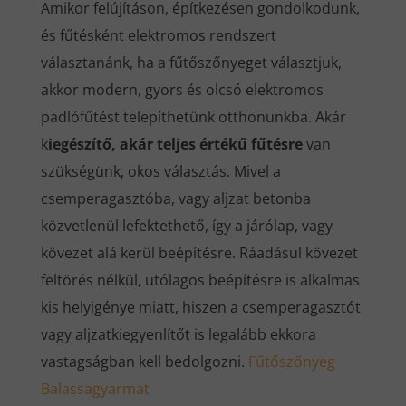
Amikor felújításon, építkezésen gondolkodunk,
és fűtésként elektromos rendszert
választanánk, ha a fűtőszőnyeget választjuk,
akkor modern, gyors és olcsó elektromos
padlófűtést telepíthetünk otthonunkba. Akár
k
iegészítő, akár teljes értékű fűtésre
van
szükségünk, okos választás. Mivel a
csemperagasztóba, vagy aljzat betonba
közvetlenül lefektethető, így a járólap, vagy
kövezet alá kerül beépítésre. Ráadásul kövezet
feltörés nélkül, utólagos beépítésre is alkalmas
kis helyigénye miatt, hiszen a csemperagasztót
vagy aljzatkiegyenlítőt is legalább ekkora
vastagságban kell bedolgozni.
Fűtőszőnyeg
Balassagyarmat