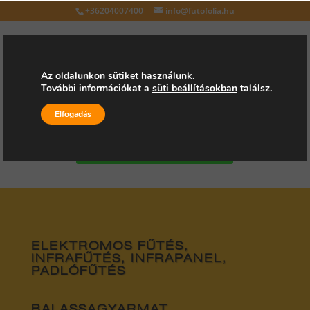
+36204007400
info@futofolia.hu
Az oldalunkon sütiket használunk.
További információkat a
süti beállításokban
találsz.
Válasszon oldalt
Elfogadás
Kérjen árajánlatot
ELEKTROMOS FŰTÉS,
INFRAFŰTÉS, INFRAPANEL,
PADLÓFŰTÉS