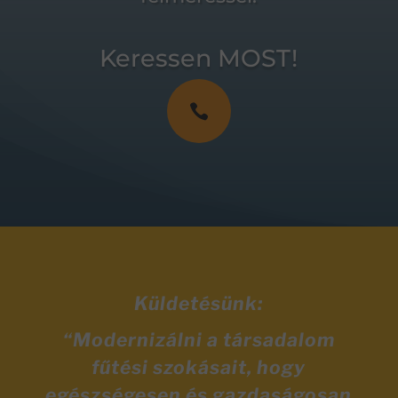
Keressen MOST!

Küldetésünk:
“Modernizálni a társadalom
fűtési szokásait, hogy
egészségesen és gazdaságosan