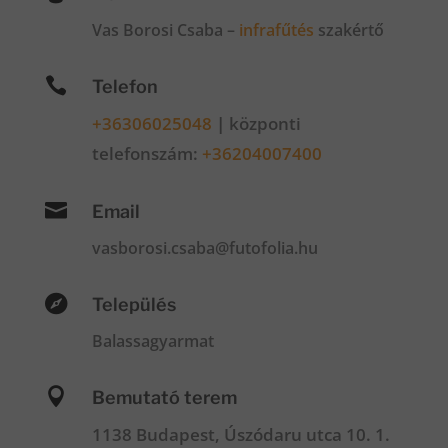
Vas Borosi Csaba –
infrafűtés
szakértő

Telefon
+36306025048
|
központi
telefonszám:
+36204007400

Email
vasborosi.csaba@futofolia.hu

Település
Balassagyarmat

Bemutató terem
1138 Budapest, Úszódaru utca 10. 1.