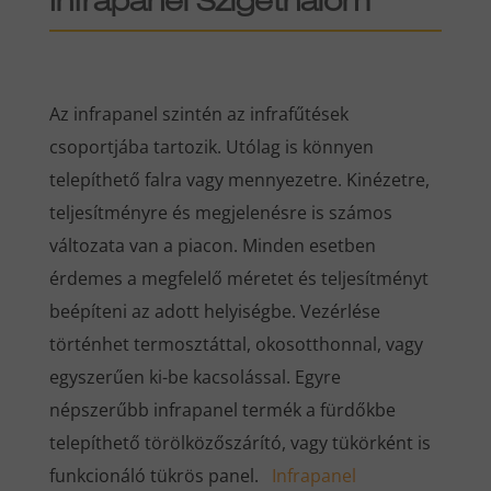
Infrapanel Szigethalom
Az infrapanel szintén az infrafűtések
csoportjába tartozik. Utólag is könnyen
telepíthető falra vagy mennyezetre. Kinézetre,
teljesítményre és megjelenésre is számos
változata van a piacon. Minden esetben
érdemes a megfelelő méretet és teljesítményt
beépíteni az adott helyiségbe. Vezérlése
történhet termosztáttal, okosotthonnal, vagy
egyszerűen ki-be kacsolással. Egyre
népszerűbb infrapanel termék a fürdőkbe
telepíthető törölközőszárító, vagy tükörként is
funkcionáló tükrös panel.
Infrapanel