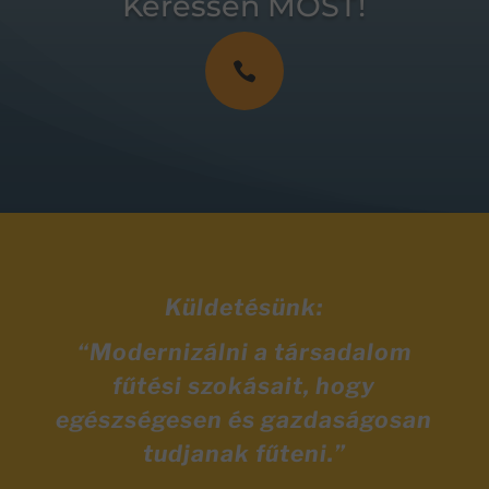
Keressen MOST!

Küldetésünk:
“Modernizálni a társadalom
fűtési szokásait, hogy
egészségesen és gazdaságosan
tudjanak fűteni.”