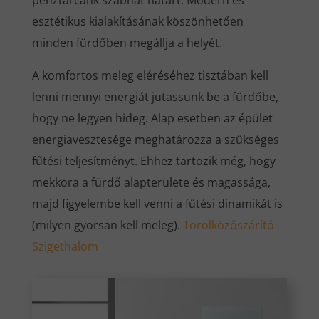
pénztárcánk szabhat határt. Modern és
esztétikus kialakításának köszönhetően
minden fürdőben megállja a helyét.
A komfortos meleg eléréséhez tisztában kell
lenni mennyi energiát jutassunk be a fürdőbe,
hogy ne legyen hideg. Alap esetben az épület
energiavesztesége meghatározza a szükséges
fűtési teljesítményt. Ehhez tartozik még, hogy
mekkora a fürdő alapterülete és magassága,
majd figyelembe kell venni a fűtési dinamikát is
(milyen gyorsan kell meleg).
Törölközőszárító
Szigethalom