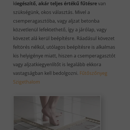
k
iegészítő, akár teljes értékű fűtésre
van
szükségünk, okos választás. Mivel a
csemperagasztóba, vagy aljzat betonba
közvetlenül lefektethető, így a járólap, vagy
kövezet alá kerül beépítésre. Ráadásul kövezet
feltörés nélkül, utólagos beépítésre is alkalmas
kis helyigénye miatt, hiszen a csemperagasztót
vagy aljzatkiegyenlítőt is legalább ekkora
vastagságban kell bedolgozni.
Fűtőszőnyeg
Szigethalom