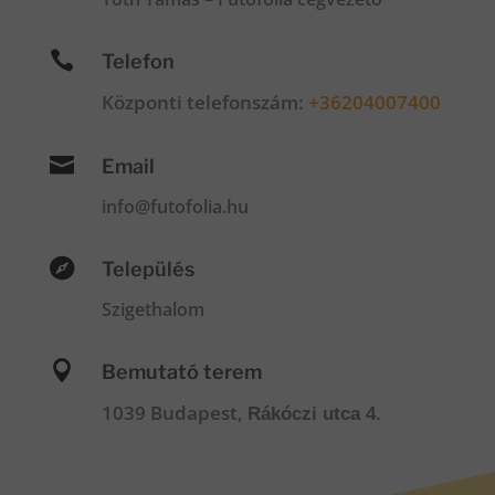

Telefon
Központi telefonszám:
+36204007400

Email
info@futofolia.hu

Település
Szigethalom

Bemutató terem
1039 Budapest,
Rákóczi utca 4.