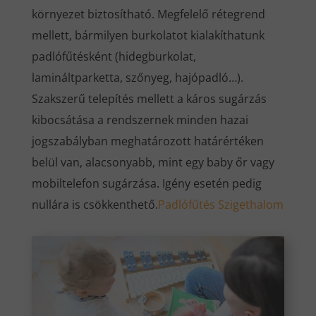
környezet biztosítható. Megfelelő rétegrend
mellett, bármilyen burkolatot kialakíthatunk
padlófűtésként (hidegburkolat,
lamináltparketta, szőnyeg, hajópadló…).
Szakszerű telepítés mellett a káros sugárzás
kibocsátása a rendszernek minden hazai
jogszabályban meghatározott határértéken
belül van, alacsonyabb, mint egy baby őr vagy
mobiltelefon sugárzása. Igény esetén pedig
nullára is csökkenthető.
Padlófűtés Szigethalom