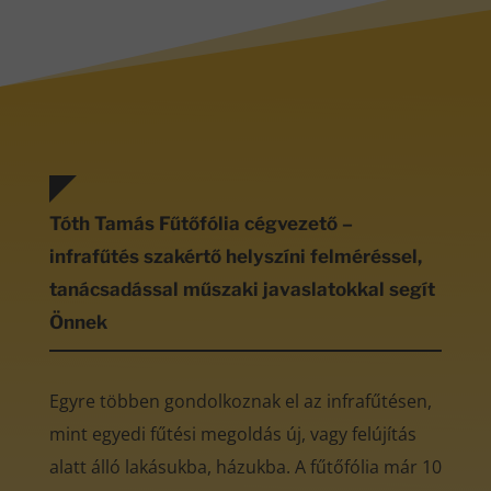
Tóth Tamás Fűtőfólia cégvezető –
infrafűtés szakértő helyszíni felméréssel,
tanácsadással műszaki javaslatokkal segít
Önnek
Egyre többen gondolkoznak el az infrafűtésen,
mint egyedi fűtési megoldás új, vagy felújítás
alatt álló lakásukba, házukba. A fűtőfólia már 10