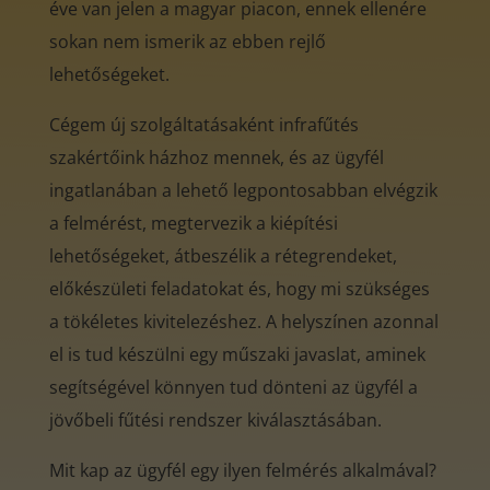
éve van jelen a magyar piacon, ennek ellenére
sokan nem ismerik az ebben rejlő
lehetőségeket.
Cégem új szolgáltatásaként infrafűtés
szakértőink házhoz mennek, és az ügyfél
ingatlanában a lehető legpontosabban elvégzik
a felmérést, megtervezik a kiépítési
lehetőségeket, átbeszélik a rétegrendeket,
előkészületi feladatokat és, hogy mi szükséges
a tökéletes kivitelezéshez. A helyszínen azonnal
el is tud készülni egy műszaki javaslat, aminek
segítségével könnyen tud dönteni az ügyfél a
jövőbeli fűtési rendszer kiválasztásában.
Mit kap az ügyfél egy ilyen felmérés alkalmával?