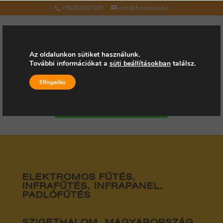
+36204007400
info@futofolia.hu
Az oldalunkon sütiket használunk.
További információkat a
süti beállításokban
találsz.
Válasszon oldalt
Elfogadás
Kérjen árajánlatot
ELEKTROMOS FŰTÉS,
INFRAFŰTÉS, INFRAPANEL,
PADLÓFŰTÉS