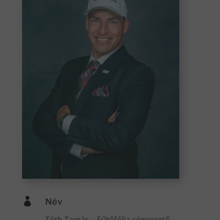

Név
Tóth Tamás – Fűtőfólia cégvezető