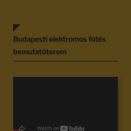
Budapesti elektromos fűtés
bemutatóterem