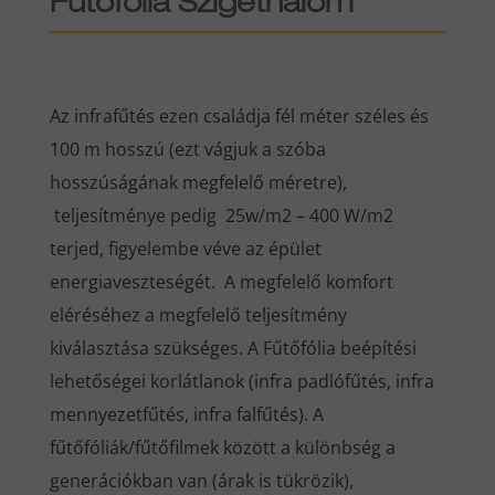
Fűtőfólia Szigethalom
Az infrafűtés ezen családja fél méter széles és
100 m hosszú (ezt vágjuk a szóba
hosszúságának megfelelő méretre),
teljesítménye pedig 25w/m2 – 400 W/m2
terjed, figyelembe véve az épület
energiaveszteségét. A megfelelő komfort
eléréséhez a megfelelő teljesítmény
kiválasztása szükséges. A Fűtőfólia beépítési
lehetőségei korlátlanok (infra padlófűtés, infra
mennyezetfűtés, infra falfűtés). A
fűtőfóliák/fűtőfilmek között a különbség a
generációkban van (árak is tükrözik),