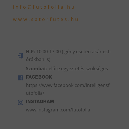
info@futofolia.hu
www.satorfutes.hu
H-P:
10:00-17:00 (igény esetén akár esti
órákban is)
Szombat:
előre egyeztetés szükséges
FACEBOOK
https://www.facebook.com/intelligensf
utofolia/
INSTAGRAM
www.instagram.com/futofolia