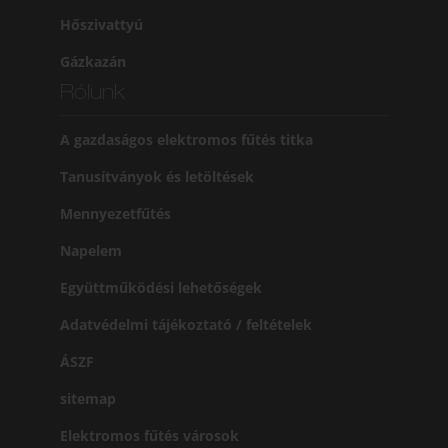
Hőszivattyú
Gázkazán
Rólunk
A gazdaságos elektromos fűtés titka
Tanusítványok és letöltések
Mennyezetfűtés
Napelem
Együttműködési lehetőségek
Adatvédelmi tájékoztató / feltételek
ÁSZF
sitemap
Elektromos fűtés városok