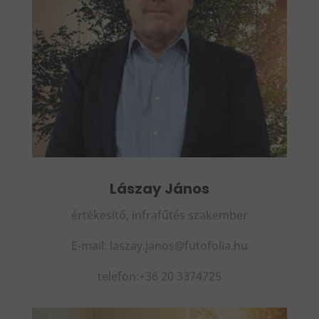
Lászay János
értékesítő, infrafűtés szakember
E-mail: laszay.janos@futofolia.hu
telefon:+36 20 3374725