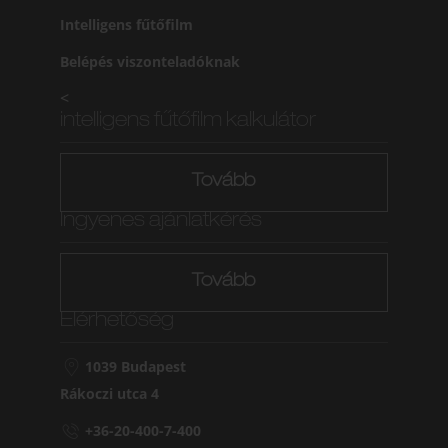
Intelligens fűtőfilm
Belépés viszonteladóknak
<
intelligens fűtőfilm kalkulátor
Tovább
Ingyenes ajánlatkérés
Tovább
Elérhetőség
1039 Budapest
Rákoczi utca 4
+36-20-400-7-400