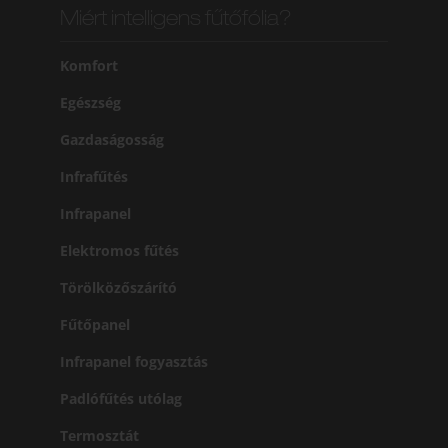
Miért intelligens fűtőfólia?
Komfort
Egészség
Gazdaságosság
Infrafűtés
Infrapanel
Elektromos fűtés
Törölközőszárító
Fűtőpanel
Infrapanel fogyasztás
Padlófűtés utólag
Termosztát