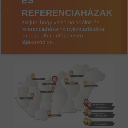
ÉS
REFERENCIAHÁZAK
Kérjük, hogy viszonteladóink és
referenciaházaink nyitvatartásával
kapcsolatban előzetesen
tájékozódjon.