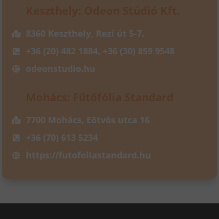
Keszthely: Odeon Stúdió Kft.
8360 Keszthely, Rezi út 5-7.
+36 (20) 482 1884, +36 (30) 859 9548
odeonstudio.hu
Mohács: Fűtőfólia Standard
7700 Mohács, Eötvös utca 16
+36 (70) 613 5234
https://futofoliastandard.hu