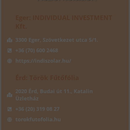
Eger: INDIVIDUAL INVESTMENT
Kft.
3300 Eger, Szövetkezet utca 5/1.
+36 (70) 600 2468
https://indiszolar.hu/
Érd: Török Fűtőfólia
2020 Érd, Budai út 11., Katalin
Üzletház
+36 (20) 319 08 27
torokfutofolia.hu