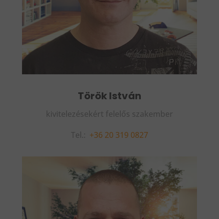
Török István
kivitelezésekért felelős szakember
Tel.:
+36 20 319 0827