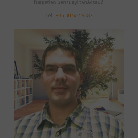
független pénzügyi tanácsadó
Tel.:
+36 30 507 5687