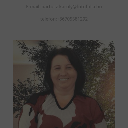
E-mail: bartucz.karoly@futofolia.hu
telefon:+36705581292