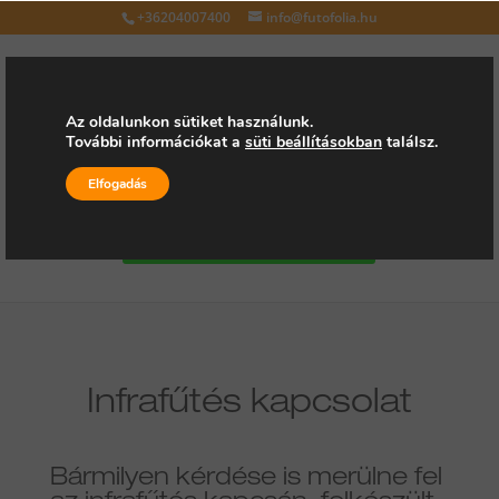
+36204007400
info@futofolia.hu
Az oldalunkon sütiket használunk.
További információkat a
süti beállításokban
találsz.
Válasszon oldalt
Elfogadás
Kérjen árajánlatot
Infrafűtés kapcsolat
Bármilyen kérdése is merülne fel