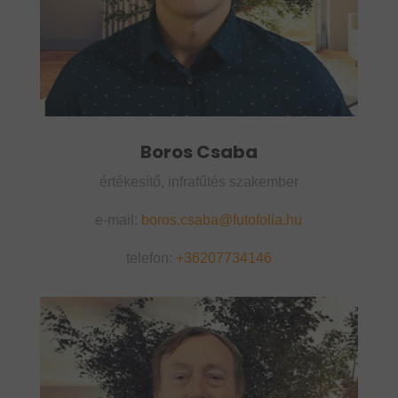
Boros Csaba
értékesítő, infrafűtés szakember
e-mail:
boros.csaba@futofolia.hu
telefon:
+36207734146