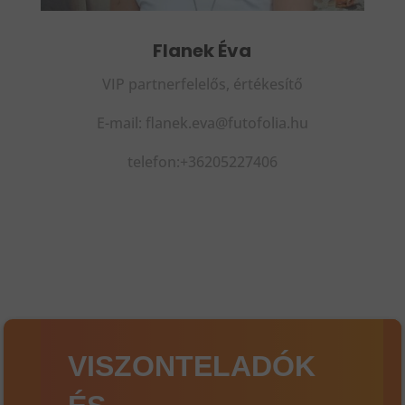
Flanek Éva
VIP partnerfelelős, értékesítő
E-mail: flanek.eva@futofolia.hu
telefon:+36205227406
VISZONTELADÓK