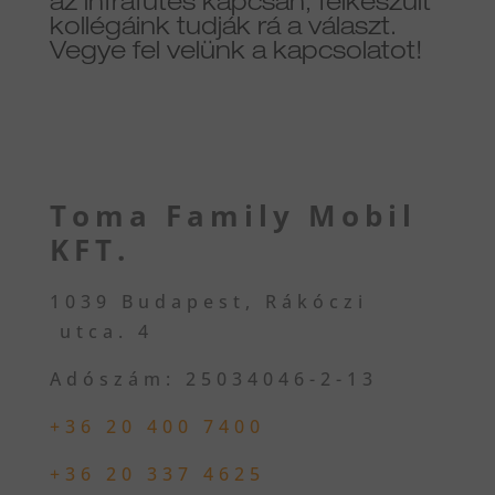
az infrafűtés kapcsán, felkészült
kollégáink tudják rá a választ.
Vegye fel velünk a kapcsolatot!
Toma Family Mobil
KFT.
1039 Budapest, Rákóczi
utca. 4
Adószám: 25034046-2-13
+36 20 400 7400
+36 20 337 4625