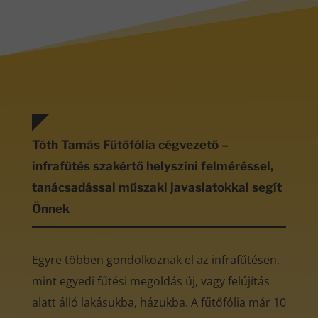
Tóth Tamás Fűtőfólia cégvezető –
infrafűtés szakértő helyszíni felméréssel,
tanácsadással műszaki javaslatokkal segít
Önnek
Egyre többen gondolkoznak el az infrafűtésen,
mint egyedi fűtési megoldás új, vagy felújítás
alatt álló lakásukba, házukba. A fűtőfólia már 10