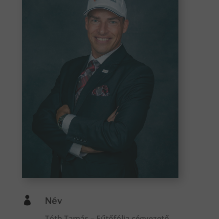

Név
Tóth Tamás – Fűtőfólia cégvezető