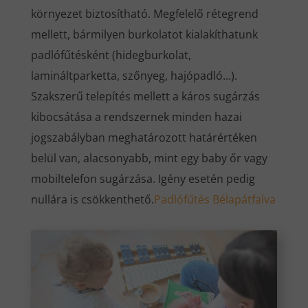
környezet biztosítható. Megfelelő rétegrend
mellett, bármilyen burkolatot kialakíthatunk
padlófűtésként (hidegburkolat,
lamináltparketta, szőnyeg, hajópadló…).
Szakszerű telepítés mellett a káros sugárzás
kibocsátása a rendszernek minden hazai
jogszabályban meghatározott határértéken
belül van, alacsonyabb, mint egy baby őr vagy
mobiltelefon sugárzása. Igény esetén pedig
nullára is csökkenthető.
Padlófűtés Bélapátfalva