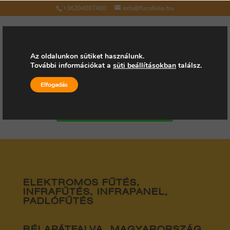
+36204007400
info@futofolia.hu
Az oldalunkon sütiket használunk.
További információkat a
süti beállításokban
találsz.
Válasszon oldalt
Elfogadás
Kérjen árajánlatot
ELEKTROMOS FŰTÉS,
INFRAFŰTÉS, INFRAPANEL,
PADLÓFŰTÉS