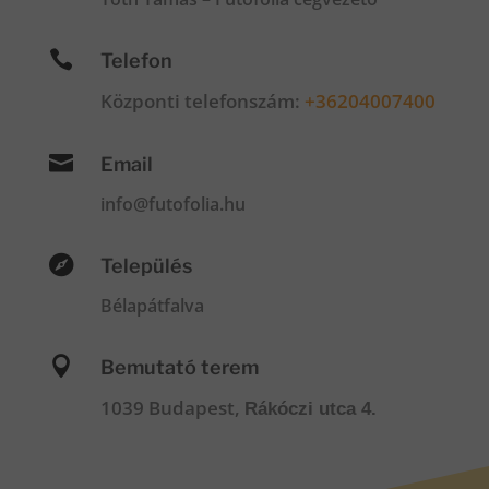

Telefon
Központi telefonszám:
+36204007400

Email
info@futofolia.hu

Település
Bélapátfalva

Bemutató terem
1039 Budapest,
Rákóczi utca 4.