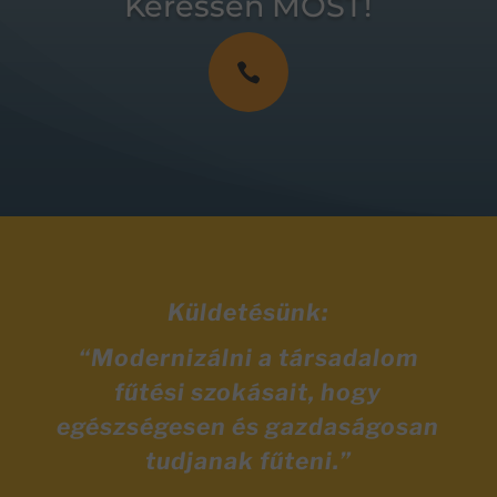
Keressen MOST!

Küldetésünk:
“Modernizálni a társadalom
fűtési szokásait, hogy
egészségesen és gazdaságosan
tudjanak fűteni.”