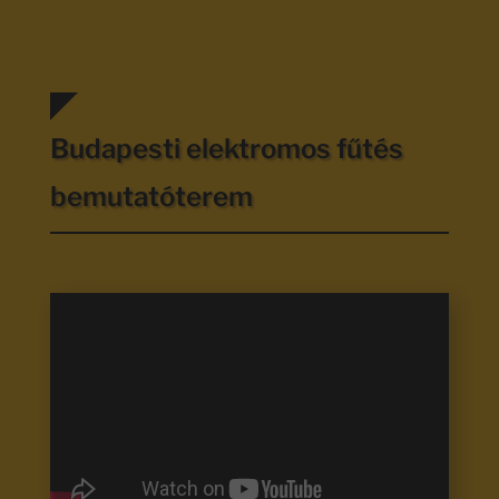
Budapesti elektromos fűtés
bemutatóterem