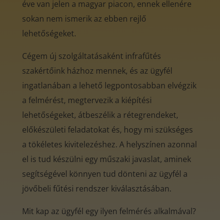
éve van jelen a magyar piacon, ennek ellenére
sokan nem ismerik az ebben rejlő
lehetőségeket.
Cégem új szolgáltatásaként infrafűtés
szakértőink házhoz mennek, és az ügyfél
ingatlanában a lehető legpontosabban elvégzik
a felmérést, megtervezik a kiépítési
lehetőségeket, átbeszélik a rétegrendeket,
előkészületi feladatokat és, hogy mi szükséges
a tökéletes kivitelezéshez. A helyszínen azonnal
el is tud készülni egy műszaki javaslat, aminek
segítségével könnyen tud dönteni az ügyfél a
jövőbeli fűtési rendszer kiválasztásában.
Mit kap az ügyfél egy ilyen felmérés alkalmával?