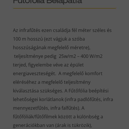
Fűtőfólia Bélapátfa
Az infrafűtés ezen családja fél méter széles és
100 m hosszú (ezt vágjuk a szóba
hosszúságának megfelelő méretre),
teljesítménye pedig 25w/m2 – 400 W/m2
terjed, figyelembe véve az épület
energiaveszteségét. A megfelelő komfort
eléréséhez a megfelelő teljesítmény
kiválasztása szükséges. A Fűtőfólia beépítési
lehetőségei korlátlanok (infra padlófűtés, infra
mennyezetfűtés, infra falfűtés). A
fűtőfóliák/fűtőfilmek között a különbség a
generációkban van (árak is tükrözik),