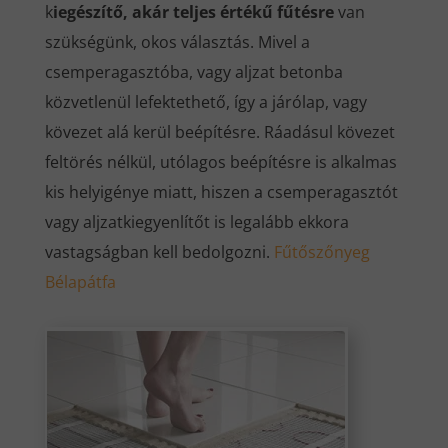
k
iegészítő, akár teljes értékű fűtésre
van
szükségünk, okos választás. Mivel a
csemperagasztóba, vagy aljzat betonba
közvetlenül lefektethető, így a járólap, vagy
kövezet alá kerül beépítésre. Ráadásul kövezet
feltörés nélkül, utólagos beépítésre is alkalmas
kis helyigénye miatt, hiszen a csemperagasztót
vagy aljzatkiegyenlítőt is legalább ekkora
vastagságban kell bedolgozni.
Fűtőszőnyeg
Bélapátfa