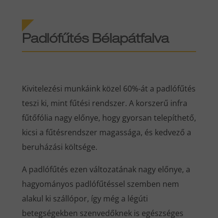
Padlófűtés Bélapátfalva
Kivitelezési munkáink közel 60%-át a padlófűtés
teszi ki, mint fűtési rendszer. A korszerű infra
fűtőfólia nagy előnye, hogy gyorsan telepíthető,
kicsi a fűtésrendszer magassága, és kedvező a
beruházási költsége.
A padlófűtés ezen változatának nagy előnye, a
hagyományos padlófűtéssel szemben nem
alakul ki szállópor, így még a légúti
betegségekben szenvedőknek is egészséges