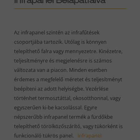
Infrapanel Bélapátfalva
Az infrapanel szintén az infrafűtések
csoportjába tartozik. Utólag is könnyen
telepíthető falra vagy mennyezetre. Kinézetre,
teljesítményre és megjelenésre is számos
változata van a piacon. Minden esetben
érdemes a megfelelő méretet és teljesítményt
beépíteni az adott helyiségbe. Vezérlése
történhet termosztáttal, okosotthonnal, vagy
egyszerűen ki-be kacsolással. Egyre
népszerűbb infrapanel termék a fürdőkbe
telepíthető törölközőszárító, vagy tükörként is
funkcionáló tükrös panel.
Infrapanel