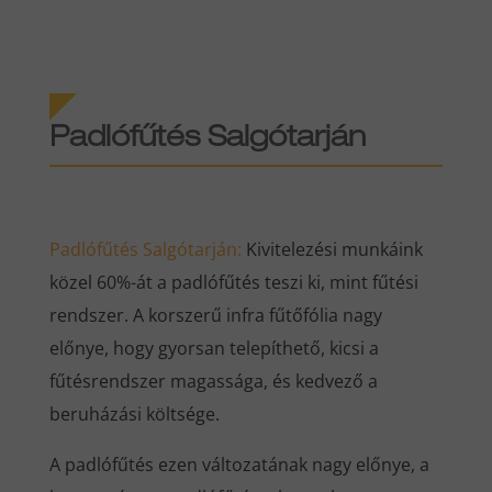
Padlófűtés
Salgótarján
Padlófűtés
Salgótarján
:
Kivitelezési munkáink
közel 60%-át a padlófűtés teszi ki, mint fűtési
rendszer. A korszerű infra fűtőfólia nagy
előnye, hogy gyorsan telepíthető, kicsi a
fűtésrendszer magassága, és kedvező a
beruházási költsége.
A padlófűtés ezen változatának nagy előnye, a