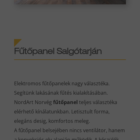
Fűtőpanel
Salgótarján
Elektromos fűtőpanelek nagy választéka.
Segítünk lakásának fűtés kialakításában.
NordArt Norvég
fűtőpanel
teljes választéka
elérhető kínálatunkban. Letisztult forma,
elegáns desig, komfortos meleg.
A fűtőpanel belsejében nincs ventilátor, hanem
a konvekciós elv alapján működik. A készülék