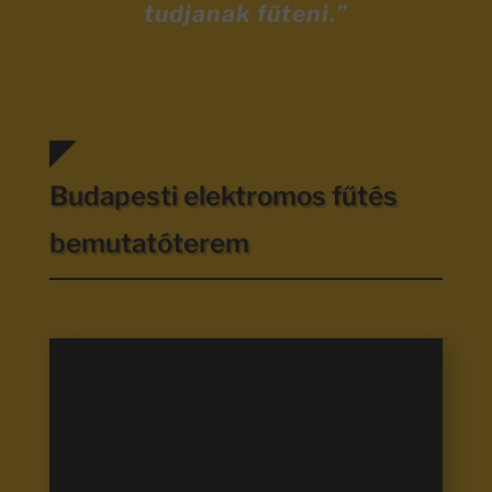
tudjanak fűteni.”
Budapesti elektromos fűtés
bemutatóterem