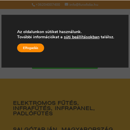
+36204007400
info@futofolia.hu
Az oldalunkon sütiket használunk.
További információkat a
süti beállításokban
találsz.
Válasszon oldalt
Elfogadás
Kérjen árajánlatot
ELEKTROMOS FŰTÉS,
INFRAFŰTÉS, INFRAPANEL,
PADLÓFŰTÉS