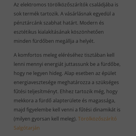
Az elektromos törölközőszárítók családjába is
sok termék tartozik. A vásárlásnak egyedül a
pénztárcánk szabhat határt. Modern és
esztétikus kialakításának köszönhetően
minden fürdőben megállja a helyét.
A komfortos meleg eléréséhez tisztában kell
lenni mennyi energiát juttassunk be a fürdőbe,
hogy ne legyen hideg. Alap esetben az épület
energiavesztesége meghatározza a szükséges
fűtési teljesítményt. Ehhez tartozik még, hogy
mekkora a fürdő alapterülete és magassága,
majd figyelembe kell venni a fűtési dinamikát is
(milyen gyorsan kell meleg).
Törölközőszárító
Salgótarján