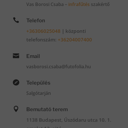
Vas Borosi Csaba –
infrafűtés
szakértő

Telefon
+36306025048
|
központi
telefonszám:
+36204007400

Email
vasborosi.csaba@futofolia.hu

Település
Salgótarján

Bemutató terem
1138 Budapest, Úszódaru utca 10. 1.