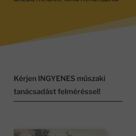
SALGÓTARJÁN
, MAGYARORSZÁG
Kérjen INGYENES műszaki
tanácsadást felméréssel!