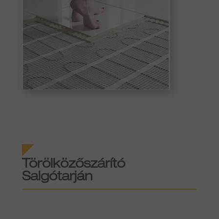
Törölközőszárító
Salgótarján