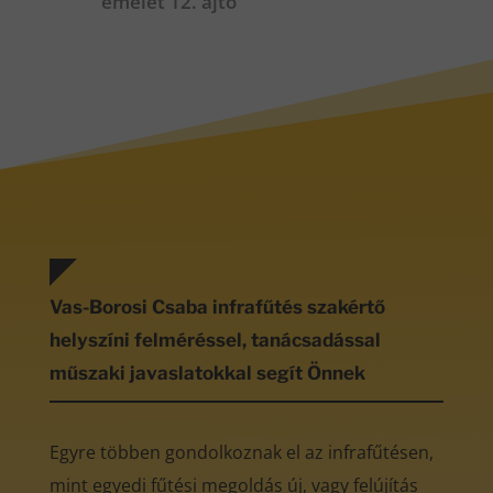
emelet 12. ajtó
Vas-Borosi Csaba infrafűtés szakértő
helyszíni felméréssel, tanácsadással
műszaki javaslatokkal segít Önnek
Egyre többen gondolkoznak el az infrafűtésen,
mint egyedi fűtési megoldás új, vagy felújítás