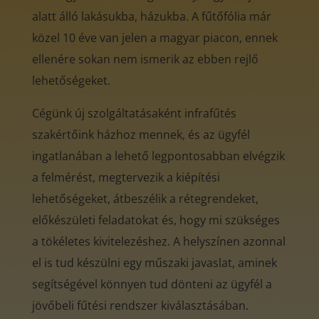
alatt álló lakásukba, házukba. A fűtőfólia már
közel 10 éve van jelen a magyar piacon, ennek
ellenére sokan nem ismerik az ebben rejlő
lehetőségeket.
Cégünk új szolgáltatásaként infrafűtés
szakértőink házhoz mennek, és az ügyfél
ingatlanában a lehető legpontosabban elvégzik
a felmérést, megtervezik a kiépítési
lehetőségeket, átbeszélik a rétegrendeket,
előkészületi feladatokat és, hogy mi szükséges
a tökéletes kivitelezéshez. A helyszínen azonnal
el is tud készülni egy műszaki javaslat, aminek
segítségével könnyen tud dönteni az ügyfél a
jövőbeli fűtési rendszer kiválasztásában.