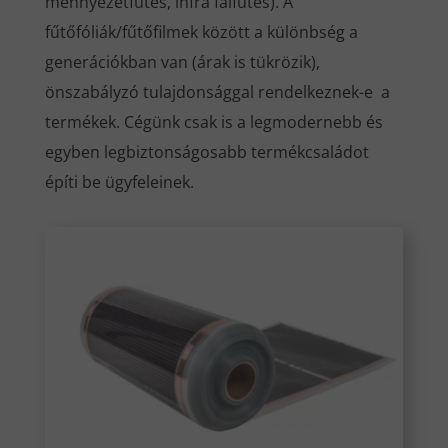
mennyezetfűtés, infra falfűtés). A
fűtőfóliák/fűtőfilmek között a különbség a
generációkban van (árak is tükrözik),
önszabályzó tulajdonsággal rendelkeznek-e a
termékek. Cégünk csak is a legmodernebb és
egyben legbiztonságosabb termékcsaládot
építi be ügyfeleinek.