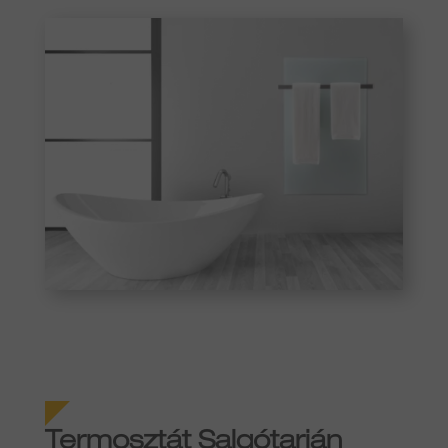
Termosztát
Salgótarján