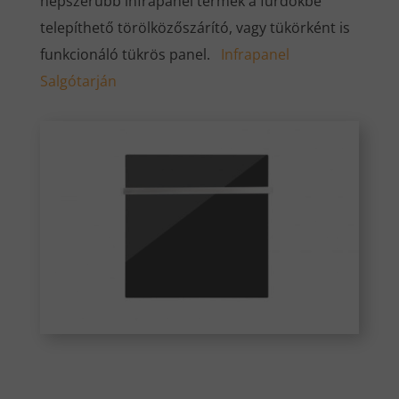
népszerűbb infrapanel termék a fürdőkbe
telepíthető törölközőszárító, vagy tükörként is
funkcionáló tükrös panel.
Infrapanel
Salgótarján